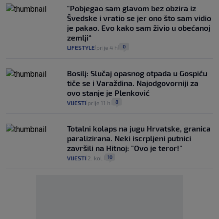
"Pobjegao sam glavom bez obzira iz
Švedske i vratio se jer ono što sam vidio
je pakao. Evo kako sam živio u obećanoj
zemlji“
0
LIFESTYLE
prije 4 h
|
|
Bosilj: Slučaj opasnog otpada u Gospiću
tiče se i Varaždina. Najodgovorniji za
ovo stanje je Plenković
8
VIJESTI
prije 11 h
|
|
Totalni kolaps na jugu Hrvatske, granica
paralizirana. Neki iscrpljeni putnici
završili na Hitnoj: "Ovo je teror!"
10
VIJESTI
2. kol.
|
|