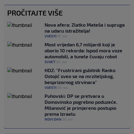
PROČITAJTE VIŠE
Nova afera: Zlatko Mateša i supruga
na udaru istražitelja!
VIJESTI
19. svi.
|
Most vrijedan 6,7 milijardi koji je
oborio 10 rekorda: Ispod mora voze
automobili, a tunele čuvaju robot
SVIJET
20. svi.
|
HDZ: "Frustrirani gubitnik Ranko
Ostojić sveo se na mrziteljskog,
besprizornog strvinara"
VIJESTI
20. svi.
|
Puhovski: DP se pretvara u
Domovinsko pogrebno poduzeće.
Milanović je primjereno postupio
prema Izraelu
NOVI DAN
20. svi.
|