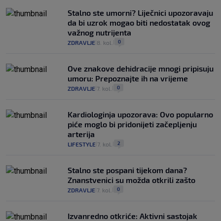
Stalno ste umorni? Liječnici upozoravaju
da bi uzrok mogao biti nedostatak ovog
važnog nutrijenta
0
ZDRAVLJE
8. kol.
|
|
Ove znakove dehidracije mnogi pripisuju
umoru: Prepoznajte ih na vrijeme
0
ZDRAVLJE
7. kol.
|
|
Kardiologinja upozorava: Ovo popularno
piće moglo bi pridonijeti začepljenju
arterija
2
LIFESTYLE
7. kol.
|
|
Stalno ste pospani tijekom dana?
Znanstvenici su možda otkrili zašto
0
ZDRAVLJE
7. kol.
|
|
Izvanredno otkriće: Aktivni sastojak