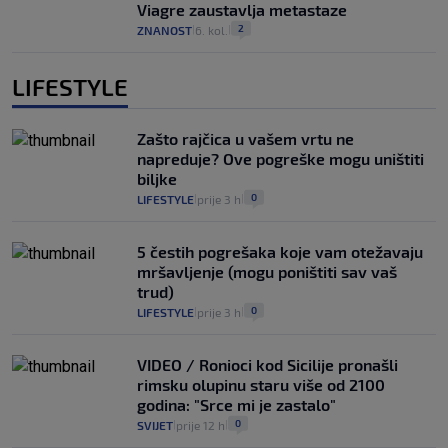
Viagre zaustavlja metastaze
2
ZNANOST
6. kol.
|
|
LIFESTYLE
Zašto rajčica u vašem vrtu ne
napreduje? Ove pogreške mogu uništiti
biljke
0
LIFESTYLE
prije 3 h
|
|
5 čestih pogrešaka koje vam otežavaju
mršavljenje (mogu poništiti sav vaš
trud)
0
LIFESTYLE
prije 3 h
|
|
VIDEO / Ronioci kod Sicilije pronašli
rimsku olupinu staru više od 2100
godina: "Srce mi je zastalo"
0
SVIJET
prije 12 h
|
|