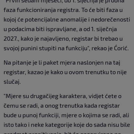
"Prvih sedam mjeseci, do 1. siječnja je probna
faza funkcioniranja registra. To će biti faza u
kojoj će potencijalne anomalije i nedorečenosti
u podacima biti ispravljane, a od 1. siječnja
2027., kako je najavljeno, registar bi trebao u
svojoj punini stupiti na funkciju", rekao je Ćorić.
Na pitanje je li paket mjera naslonjen na taj
registar, kazao je kako u ovom trenutku to nije
slučaj.
"Mjere su drugačijeg karaktera, vidjet ćete o
čemu se radi, a onog trenutka kada registar
bude u punoj funkciji, mjere o kojima se radi, ali
isto tako i neke kategorije koje do sada nisu bile