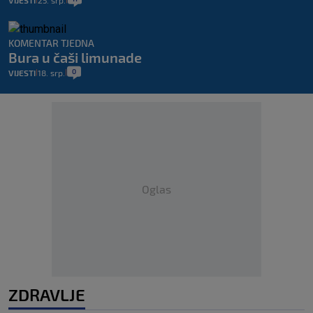
KOMENTAR TJEDNA
Bura u čaši limunade
0
VIJESTI
18. srp.
|
|
Oglas
ZDRAVLJE