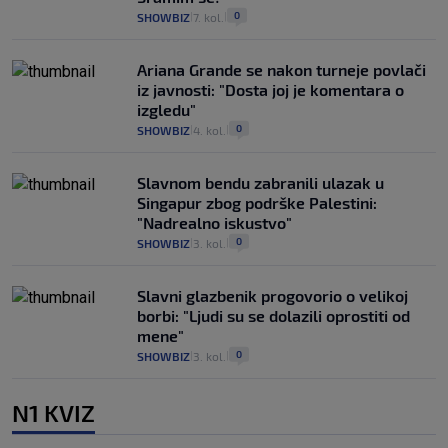
0
SHOWBIZ
7. kol.
|
|
Ariana Grande se nakon turneje povlači
iz javnosti: "Dosta joj je komentara o
izgledu"
0
SHOWBIZ
4. kol.
|
|
Slavnom bendu zabranili ulazak u
Singapur zbog podrške Palestini:
"Nadrealno iskustvo"
0
SHOWBIZ
3. kol.
|
|
Slavni glazbenik progovorio o velikoj
borbi: "Ljudi su se dolazili oprostiti od
mene"
0
SHOWBIZ
3. kol.
|
|
N1 KVIZ