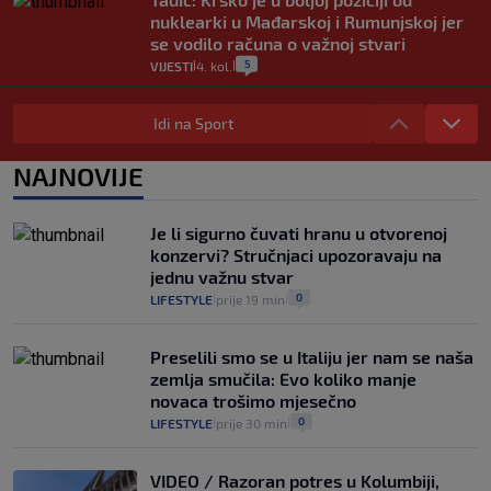
nuklearki u Mađarskoj i Rumunjskoj jer
se vodilo računa o važnoj stvari
5
VIJESTI
4. kol.
|
|
Stručnjak o prometnom kolapsu u
Konavlima na granici s Crnom Gorom:
Idi na Sport
"Idućeg ljeta bit će još gore"
3
VIJESTI
4. kol.
NAJNOVIJE
|
|
Iz Hrvatske u Italiju može se i preko
mora. Provjerili smo brodske linije i
Je li sigurno čuvati hranu u otvorenoj
cijene
konzervi? Stručnjaci upozoravaju na
2
VIJESTI
3. kol.
|
|
jednu važnu stvar
0
LIFESTYLE
prije 19 min
|
|
Preselili smo se u Italiju jer nam se naša
zemlja smučila: Evo koliko manje
novaca trošimo mjesečno
0
LIFESTYLE
prije 30 min
|
|
VIDEO / Razoran potres u Kolumbiji,