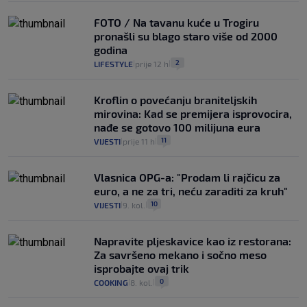
FOTO / Na tavanu kuće u Trogiru
pronašli su blago staro više od 2000
godina
2
LIFESTYLE
prije 12 h
|
|
Kroflin o povećanju braniteljskih
mirovina: Kad se premijera isprovocira,
nađe se gotovo 100 milijuna eura
11
VIJESTI
prije 11 h
|
|
Vlasnica OPG-a: "Prodam li rajčicu za
euro, a ne za tri, neću zaraditi za kruh"
10
VIJESTI
9. kol.
|
|
Napravite pljeskavice kao iz restorana:
Za savršeno mekano i sočno meso
isprobajte ovaj trik
0
COOKING
8. kol.
|
|