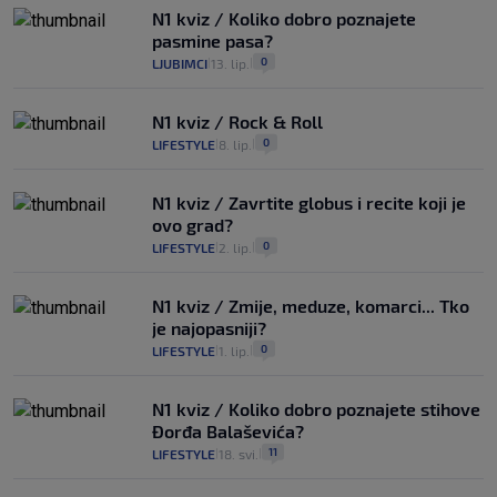
N1 kviz / Koliko dobro poznajete
pasmine pasa?
0
LJUBIMCI
13. lip.
|
|
N1 kviz / Rock & Roll
0
LIFESTYLE
8. lip.
|
|
N1 kviz / Zavrtite globus i recite koji je
ovo grad?
0
LIFESTYLE
2. lip.
|
|
N1 kviz / Zmije, meduze, komarci... Tko
je najopasniji?
0
LIFESTYLE
1. lip.
|
|
N1 kviz / Koliko dobro poznajete stihove
Đorđa Balaševića?
11
LIFESTYLE
18. svi.
|
|