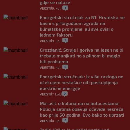
gdje se nalaze
1
VIJESTI
9. kol.
|
|
Energetski stručnjak za N1: Hrvatska ne
kasni s prilagodbom zgrada na
klimatske promjene, ali sve ovisi o
jednom faktoru
2
VIJESTI
9. kol.
|
|
Grozdanić: Struje i goriva na jesen ne bi
trebalo manjkati no s plinom bi moglo
biti problema
0
VIJESTI
8. kol.
|
|
Energetski stručnjak: Iz više razloga ne
očekujem nestašice niti poskupljenja
električne energije
0
VIJESTI
7. kol.
|
|
Marušić o kolonama na autocestama:
Policija satima obavlja očevide nesreća
kao prije 50 godina. Evo kako to ubrzati
8
VIJESTI
4. kol.
|
|
Tadić: Krško je u boljoj poziciji od