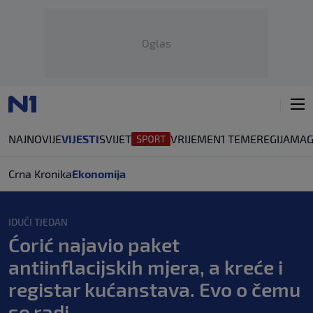
Oglas
NAJNOVIJE
VIJESTI
SVIJET
VRIJEME
N1 TEME
REGIJA
MAG
Crna Kronika
Ekonomija
IDUĆI TJEDAN
Ćorić najavio paket
antiinflacijskih mjera, a kreće i
registar kućanstava. Evo o čemu
se radi