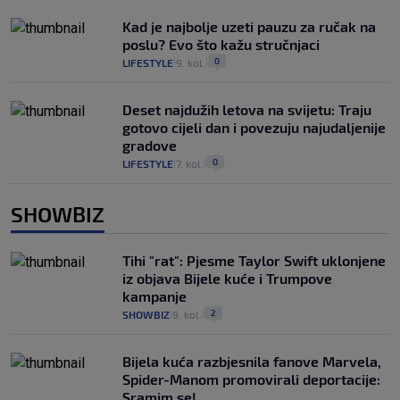
Kad je najbolje uzeti pauzu za ručak na
poslu? Evo što kažu stručnjaci
0
LIFESTYLE
9. kol.
|
|
Deset najdužih letova na svijetu: Traju
gotovo cijeli dan i povezuju najudaljenije
gradove
0
LIFESTYLE
7. kol.
|
|
SHOWBIZ
Tihi "rat": Pjesme Taylor Swift uklonjene
iz objava Bijele kuće i Trumpove
kampanje
2
SHOWBIZ
9. kol.
|
|
Bijela kuća razbjesnila fanove Marvela,
Spider-Manom promovirali deportacije:
Sramim se!