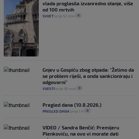
vlada proglasila izvanredno stanje, više
od 100 mrtvih
0
SVIJET
prije 52 min
|
|
Gnjev u Gospiću zbog otpada: "Želimo da
se problem riješi, a onda sankcioniraju i
odgovorni"
0
VIJESTI
prije 56 min
|
|
Pregled dana (10.8.2026.)
0
PREGLED DANA
prije 1 h
|
|
VIDEO / Sandra Benčić: Premijeru
Plenkoviću, na ovo vi morate dati