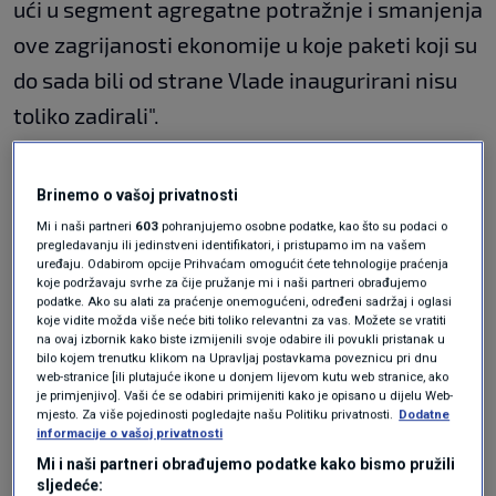
ući u segment agregatne potražnje i smanjenja
ove zagrijanosti ekonomije u koje paketi koji su
do sada bili od strane Vlade inaugurirani nisu
toliko zadirali".
Ćorić nije želio govoriti o detaljima paketa već
Brinemo o vašoj privatnosti
je istaknuo kako će se o njemu govoriti sljedeći
Mi i naši partneri
603
pohranjujemo osobne podatke, kao što su podaci o
tjedan. "On je orijentiran na više sektora, u
pregledavanju ili jedinstveni identifikatori, i pristupamo im na vašem
uređaju. Odabirom opcije Prihvaćam omogućit ćete tehnologije praćenja
smjeru smirivanja zagrijanosti ekonomije.
koje podržavaju svrhe za čije pružanje mi i naši partneri obrađujemo
podatke. Ako su alati za praćenje onemogućeni, određeni sadržaj i oglasi
Držimo da je njegova širina optimalno
koje vidite možda više neće biti toliko relevantni za vas. Možete se vratiti
na ovaj izbornik kako biste izmijenili svoje odabire ili povukli pristanak u
određena ali o svemu ćemo imati prilike
bilo kojem trenutku klikom na Upravljaj postavkama poveznicu pri dnu
razgovarati sljedeći tjedan prilikom njegova
web-stranice [ili plutajuće ikone u donjem lijevom kutu web stranice, ako
je primjenjivo]. Vaši će se odabiri primijeniti kako je opisano u dijelu Web-
predstavljanja", rekao je.
mjesto. Za više pojedinosti pogledajte našu Politiku privatnosti.
Dodatne
informacije o vašoj privatnosti
Mi i naši partneri obrađujemo podatke kako bismo pružili
Eurostat je danas objavio da je Hrvatska u
sljedeće: