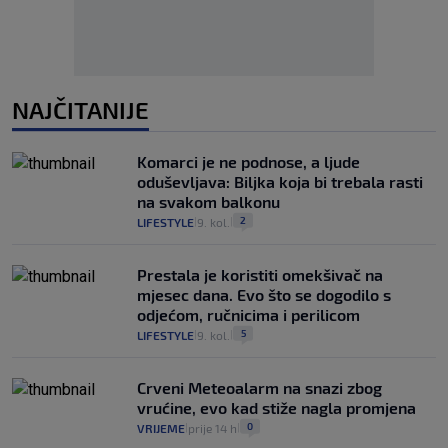
NAJČITANIJE
Komarci je ne podnose, a ljude
oduševljava: Biljka koja bi trebala rasti
na svakom balkonu
2
LIFESTYLE
9. kol.
|
|
Prestala je koristiti omekšivač na
mjesec dana. Evo što se dogodilo s
odjećom, ručnicima i perilicom
5
LIFESTYLE
9. kol.
|
|
Crveni Meteoalarm na snazi zbog
vrućine, evo kad stiže nagla promjena
0
VRIJEME
prije 14 h
|
|