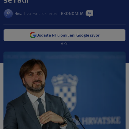
14
Hina
EKONOMIJA
20. svi. 2026. 14:06
|
|
|
Dodajte N1 u omiljeni Google izvor
Više