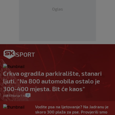
Oglas
SPORT
Crkva ogradila parkiralište, stanari
ljuti. "Na 800 automobila ostalo je
300-400 mjesta. Bit će kaos"
2
VIJESTI
prije 1 h
|
|
Vodite psa na ljetovanje? Na Jadranu je
skoro 300 plaža za pse. Provjerili smo