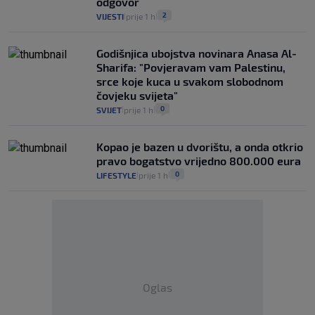
odgovor
2
VIJESTI
prije 1 h
|
|
Godišnjica ubojstva novinara Anasa Al-
Sharifa: "Povjeravam vam Palestinu,
srce koje kuca u svakom slobodnom
čovjeku svijeta"
0
SVIJET
prije 1 h
|
|
Kopao je bazen u dvorištu, a onda otkrio
pravo bogatstvo vrijedno 800.000 eura
0
LIFESTYLE
prije 1 h
|
|
Oglas