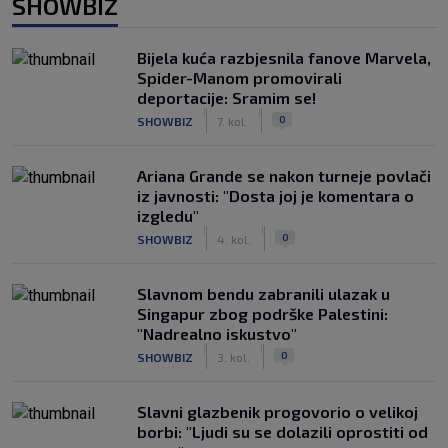
SHOWBIZ
Bijela kuća razbjesnila fanove Marvela,
Spider-Manom promovirali
deportacije: Sramim se!
|
|
0
SHOWBIZ
7. kol.
Ariana Grande se nakon turneje povlači
iz javnosti: "Dosta joj je komentara o
izgledu"
|
|
0
SHOWBIZ
4. kol.
Slavnom bendu zabranili ulazak u
Singapur zbog podrške Palestini:
"Nadrealno iskustvo"
|
|
0
SHOWBIZ
3. kol.
Slavni glazbenik progovorio o velikoj
borbi: "Ljudi su se dolazili oprostiti od