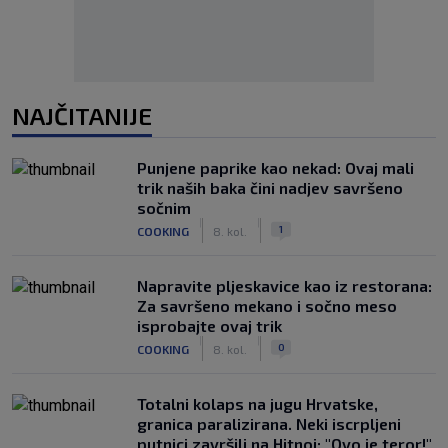
NAJČITANIJE
Punjene paprike kao nekad: Ovaj mali
trik naših baka čini nadjev savršeno
sočnim
|
|
1
COOKING
8. kol.
Napravite pljeskavice kao iz restorana:
Za savršeno mekano i sočno meso
isprobajte ovaj trik
|
|
0
COOKING
8. kol.
Totalni kolaps na jugu Hrvatske,
granica paralizirana. Neki iscrpljeni
putnici završili na Hitnoj: "Ovo je teror!"