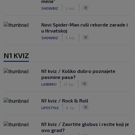
mene"
|
|
0
SHOWBIZ
3. kol.
Novi Spider-Man ruši rekorde zarade i
u Hrvatskoj
|
|
0
SHOWBIZ
3. kol.
N1 KVIZ
N1 kviz / Koliko dobro poznajete
pasmine pasa?
|
|
0
LJUBIMCI
13. lip.
N1 kviz / Rock & Roll
|
|
0
LIFESTYLE
8. lip.
N1 kviz / Zavrtite globus i recite koji je
ovo grad?
|
|