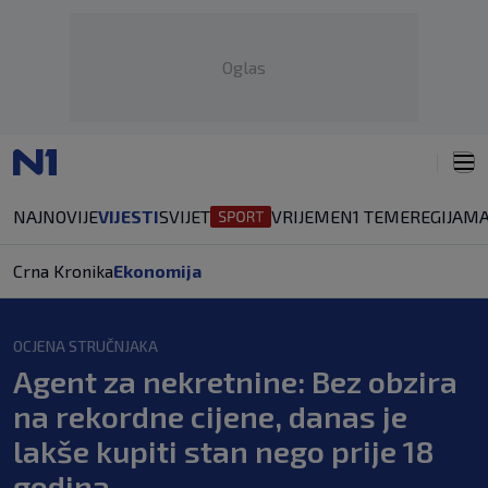
Oglas
NAJNOVIJE
VIJESTI
SVIJET
VRIJEME
N1 TEME
REGIJA
MA
Crna Kronika
Ekonomija
OCJENA STRUČNJAKA
Agent za nekretnine: Bez obzira
na rekordne cijene, danas je
lakše kupiti stan nego prije 18
godina