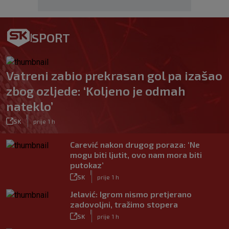
SPORT
Vatreni zabio prekrasan gol pa izašao
zbog ozljede: ‘Koljeno je odmah
nateklo’
|
SK
prije 1 h
Carević nakon drugog poraza: ‘Ne
mogu biti ljutit, ovo nam mora biti
putokaz’
|
SK
prije 1 h
Jelavić: Igrom nismo pretjerano
zadovoljni, tražimo stopera
|
SK
prije 1 h