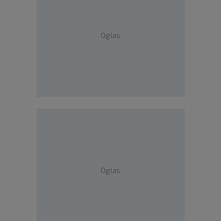
Oglas
Oglas