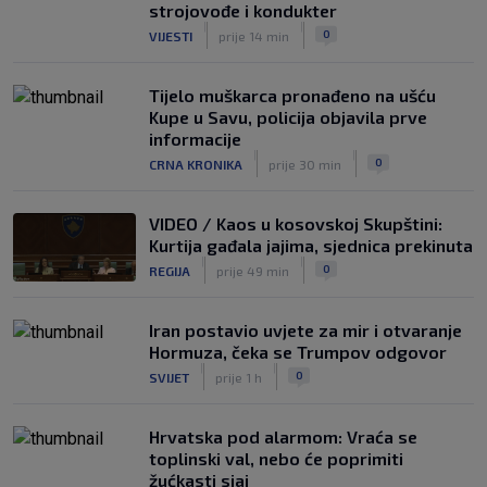
VIDEO / Potez kakav se rijetko viđa:
strojovođe i kondukter
Kada pomoć nije stigla, na rukama je
|
|
0
VIJESTI
prije 14 min
iznio suigrača u bolovima
|
SK
8. kol.
Tijelo muškarca pronađeno na ušću
Kupe u Savu, policija objavila prve
informacije
|
|
0
CRNA KRONIKA
prije 30 min
VIDEO / Kaos u kosovskoj Skupštini:
Kurtija gađala jajima, sjednica prekinuta
|
|
0
REGIJA
prije 49 min
Iran postavio uvjete za mir i otvaranje
Hormuza, čeka se Trumpov odgovor
|
|
0
SVIJET
prije 1 h
Hrvatska pod alarmom: Vraća se
toplinski val, nebo će poprimiti
žućkasti sjaj