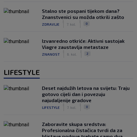
Stalno ste pospani tijekom dana?
Znanstvenici su možda otkrili zašto
|
|
0
ZDRAVLJE
7. kol.
Izvanredno otkriće: Aktivni sastojak
Viagre zaustavlja metastaze
|
|
2
ZNANOST
6. kol.
LIFESTYLE
Deset najdužih letova na svijetu: Traju
gotovo cijeli dan i povezuju
najudaljenije gradove
|
|
0
LIFESTYLE
7. kol.
Zaboravite skupa sredstva:
Profesionalna čistačica tvrdi da za
blistave podove trebate samo dva