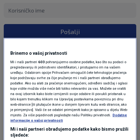
Pošalji
Brinemo o vašoj privatnosti
Mi i naši partneri
603
pohranjujemo osobne podatke, kao što su podaci o
pregledavanju ili jedinstveni identifikatori, i pristupamo im na vašem
prije 2 mjeseci
🧽
uređaju. Odabirom opcije Prihvaćam omogućit ćete tehnologije praćenja
koje podržavaju svrhe za čije pružanje mi i naši partneri obrađujemo
podatke. Ako su alati za praćenje onemogućeni, određeni sadržaj i oglasi
Grobno mjesto i njegove mame i njegovog tate
koje vidite možda više neće biti toliko relevantni za vas. Možete se vratiti
na ovaj izbornik kako biste izmijenili svoje odabire ili povukli pristanak u
da platim⁉️
bilo kojem trenutku klikom na Upravljaj postavkama poveznicu pri dnu
web-stranice [ili plutajuće ikone u donjem lijevom kutu web stranice, ako
Prije TIH 20-25 godina nije niti trebao AGENT
je primjenjivo]. Vaši će se odabiri primijeniti kako je opisano u dijelu Web-
mjesto. Za više pojedinosti pogledajte našu Politiku privatnosti.
Dodatne
no.11.
informacije o vašoj privatnosti
Odgovor
Mi i naši partneri obrađujemo podatke kako bismo pružili
sljedeće: