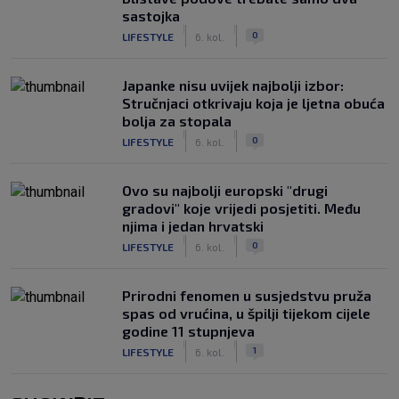
sastojka
|
|
0
LIFESTYLE
6. kol.
Japanke nisu uvijek najbolji izbor:
Stručnjaci otkrivaju koja je ljetna obuća
bolja za stopala
|
|
0
LIFESTYLE
6. kol.
Ovo su najbolji europski "drugi
gradovi" koje vrijedi posjetiti. Među
njima i jedan hrvatski
|
|
0
LIFESTYLE
6. kol.
Prirodni fenomen u susjedstvu pruža
spas od vrućina, u špilji tijekom cijele
godine 11 stupnjeva
|
|
1
LIFESTYLE
6. kol.