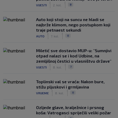
|
|
8
VIJESTI
2. kol.
Auto koji stoji na suncu ne hladi se
najbrže klimom, nego postupkom koji
traje petnaest sekundi
|
|
0
AUTO
7. kol.
Miletić sve dostavio MUP-u: "Sumnjivi
otpad nalazi se i kod Udbine, na
zemljišnoj čestici u vlasništvu države"
|
|
7
VIJESTI
8. kol.
Toplinski val se vraća: Nakon bure,
stižu pljuskovi i grmljavina
|
|
0
VRIJEME
8. kol.
Ozljede glave, kralježnice i prsnog
koša: Vatrogasci spriječili veliki požar
|
|