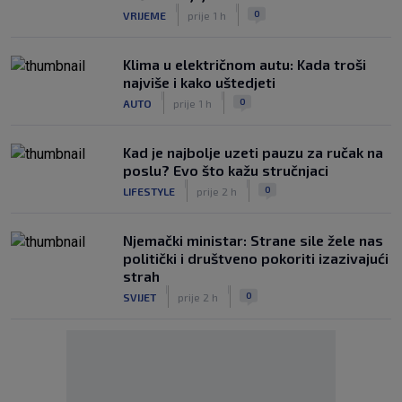
|
|
0
VRIJEME
prije 1 h
Klima u električnom autu: Kada troši
najviše i kako uštedjeti
|
|
0
AUTO
prije 1 h
Kad je najbolje uzeti pauzu za ručak na
poslu? Evo što kažu stručnjaci
|
|
0
LIFESTYLE
prije 2 h
Njemački ministar: Strane sile žele nas
politički i društveno pokoriti izazivajući
strah
|
|
0
SVIJET
prije 2 h