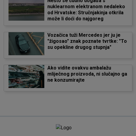
Nešto se čudno događa s
nuklearnom elektranom nedaleko
od Hrvatske: Stručnjakinja otkrila
može li doći do najgoreg
Vozačica tuži Mercedes jer ju je
"žigosao" znak poznate tvrtke: "To
su opekline drugog stupnja"
Ako vidite ovakvu ambalažu
mliječnog proizvoda, ni slučajno ga
ne konzumirajte