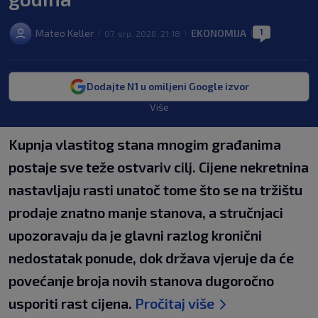
1
Mateo Keller
EKONOMIJA
07. srp. 2026. 21:18
|
|
|
Dodajte N1 u omiljeni Google izvor
Više
Kupnja vlastitog stana mnogim građanima
postaje sve teže ostvariv cilj. Cijene nekretnina
nastavljaju rasti unatoč tome što se na tržištu
prodaje znatno manje stanova, a stručnjaci
upozoravaju da je glavni razlog kronični
nedostatak ponude, dok država vjeruje da će
povećanje broja novih stanova dugoročno
usporiti rast cijena.
Pročitaj više