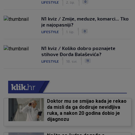
0
LIFESTYLE
2. lip.
N1 kviz / Zmije, meduze, komarci... Tko
je najopasniji?
|
|
0
LIFESTYLE
1. lip.
N1 kviz / Koliko dobro poznajete
stihove Đorđa Balaševića?
|
|
11
LIFESTYLE
18. svi.
Doktor mu se smijao kada je rekao
da misli da ga dodiruje nevidljiva
ruka, a nakon 20 godina dobio je
dijagnozu