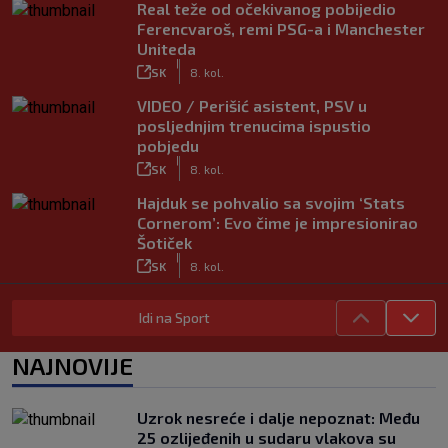
Real teže od očekivanog pobijedio
Ferencvaroš, remi PSG-a i Manchester
Uniteda
|
SK
8. kol.
VIDEO / Perišić asistent, PSV u
posljednjim trenucima ispustio
pobjedu
|
SK
8. kol.
Hajduk se pohvalio sa svojim ‘Stats
Cornerom’: Evo čime je impresionirao
Šotiček
|
SK
8. kol.
Vlašić strijelac za Torino; ova gesta sve
Idi na Sport
govori o njegovom statusu
|
SK
8. kol.
NAJNOVIJE
Trener Osijeka nakon demoliranja
Rudeša: ‘Pokazali smo puni potencijal’
|
Uzrok nesreće i dalje nepoznat: Među
SK
8. kol.
25 ozlijeđenih u sudaru vlakova su