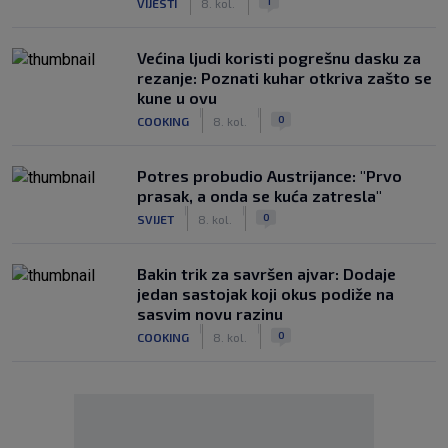
1
VIJESTI
8. kol.
Većina ljudi koristi pogrešnu dasku za
rezanje: Poznati kuhar otkriva zašto se
kune u ovu
|
|
0
COOKING
8. kol.
Potres probudio Austrijance: "Prvo
prasak, a onda se kuća zatresla"
|
|
0
SVIJET
8. kol.
Bakin trik za savršen ajvar: Dodaje
jedan sastojak koji okus podiže na
sasvim novu razinu
|
|
0
COOKING
8. kol.