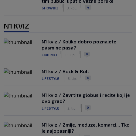
tim publici uputio važne poruke
|
|
4
SHOWBIZ
3. kol.
N1 KVIZ
N1 kviz / Koliko dobro poznajete
pasmine pasa?
|
|
0
LJUBIMCI
13. lip.
N1 kviz / Rock & Roll
|
|
0
LIFESTYLE
8. lip.
N1 kviz / Zavrtite globus i recite koji je
ovo grad?
|
|
0
LIFESTYLE
2. lip.
N1 kviz / Zmije, meduze, komarci... Tko
je najopasniji?
|
|