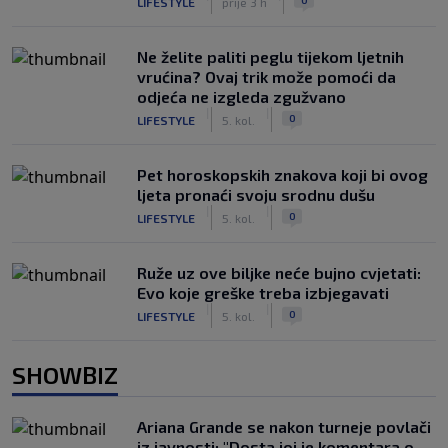
LIFESTYLE
prije 3 h
Ne želite paliti peglu tijekom ljetnih
vrućina? Ovaj trik može pomoći da
odjeća ne izgleda zgužvano
|
|
0
LIFESTYLE
5. kol.
Pet horoskopskih znakova koji bi ovog
ljeta pronaći svoju srodnu dušu
|
|
0
LIFESTYLE
5. kol.
Ruže uz ove biljke neće bujno cvjetati:
Evo koje greške treba izbjegavati
|
|
0
LIFESTYLE
5. kol.
SHOWBIZ
Ariana Grande se nakon turneje povlači
iz javnosti: "Dosta joj je komentara o