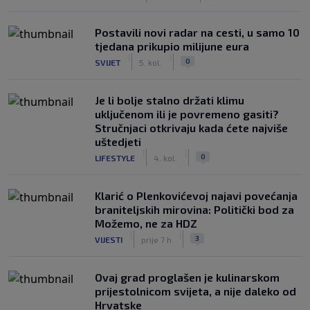
Postavili novi radar na cesti, u samo 10
tjedana prikupio milijune eura
|
|
0
SVIJET
5. kol.
Je li bolje stalno držati klimu
uključenom ili je povremeno gasiti?
Stručnjaci otkrivaju kada ćete najviše
uštedjeti
|
|
0
LIFESTYLE
4. kol.
Klarić o Plenkovićevoj najavi povećanja
braniteljskih mirovina: Politički bod za
Možemo, ne za HDZ
|
|
3
VIJESTI
prije 7 h
Ovaj grad proglašen je kulinarskom
prijestolnicom svijeta, a nije daleko od
Hrvatske