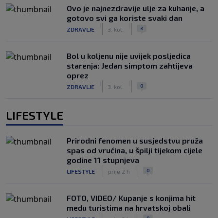
Ovo je najnezdravije ulje za kuhanje, a
gotovo svi ga koriste svaki dan
|
|
3
ZDRAVLJE
3. kol.
Bol u koljenu nije uvijek posljedica
starenja: Jedan simptom zahtijeva
oprez
|
|
0
ZDRAVLJE
3. kol.
LIFESTYLE
Prirodni fenomen u susjedstvu pruža
spas od vrućina, u špilji tijekom cijele
godine 11 stupnjeva
|
|
0
LIFESTYLE
prije 2 h
FOTO, VIDEO/ Kupanje s konjima hit
među turistima na hrvatskoj obali
|
|
0