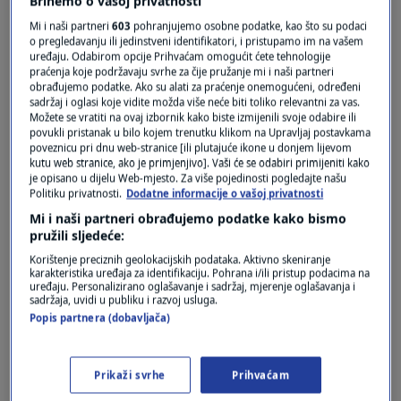
Brinemo o vašoj privatnosti
Mi i naši partneri
603
pohranjujemo osobne podatke, kao što su podaci
o pregledavanju ili jedinstveni identifikatori, i pristupamo im na vašem
uređaju. Odabirom opcije Prihvaćam omogućit ćete tehnologije
praćenja koje podržavaju svrhe za čije pružanje mi i naši partneri
obrađujemo podatke. Ako su alati za praćenje onemogućeni, određeni
sadržaj i oglasi koje vidite možda više neće biti toliko relevantni za vas.
Oglas
Možete se vratiti na ovaj izbornik kako biste izmijenili svoje odabire ili
povukli pristanak u bilo kojem trenutku klikom na Upravljaj postavkama
poveznicu pri dnu web-stranice [ili plutajuće ikone u donjem lijevom
kutu web stranice, ako je primjenjivo]. Vaši će se odabiri primijeniti kako
je opisano u dijelu Web-mjesto. Za više pojedinosti pogledajte našu
Politiku privatnosti.
Dodatne informacije o vašoj privatnosti
Mi i naši partneri obrađujemo podatke kako bismo
pružili sljedeće:
Korištenje preciznih geolokacijskih podataka. Aktivno skeniranje
karakteristika uređaja za identifikaciju. Pohrana i/ili pristup podacima na
uređaju. Personalizirano oglašavanje i sadržaj, mjerenje oglašavanja i
sadržaja, uvidi u publiku i razvoj usluga.
Popis partnera (dobavljača)
Oglas
Prikaži svrhe
Prihvaćam