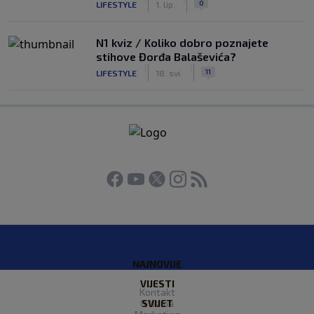
0
LIFESTYLE
1. lip.
N1 kviz / Koliko dobro poznajete
stihove Đorđa Balaševića?
|
|
11
LIFESTYLE
18. svi.
NAJNOVIJE
VIJESTI
Kontakt
O Nama
SVIJET