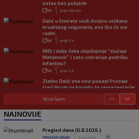
ostao bez pobjede
|
SK
prije 48 min
Dalić u Emirate vodi dvojicu velikana
hrvatskog nogometa, evo što će oni
raditi
|
SK
prije 5 h
HNS i dalje čeka objašnjenje “slučaja
Matanović” i zato uskraćuje podršku
Infantinu?
|
SK
prije 2 h
Zlatko Dalić ima novi posao! Postaje
treći Hrvat na kormilu te reprezentacije
|
SK
prije 10 h
Idi na Sport
Romano je ipak bio u pravu – Real i
službeno predstavio najskuplje
NAJNOVIJE
pojačanje u povijesti
|
SK
prije 4 h
Pregled dana (6.8.2026.)
UEFA poslala oštru poruku Infantinu:
|
|
0
PREGLED DANA
prije 3 min