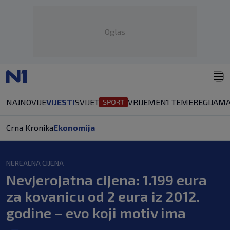
Oglas
NAJNOVIJE
VIJESTI
SVIJET
VRIJEME
N1 TEME
REGIJA
MA
Crna Kronika
Ekonomija
NEREALNA CIJENA
Nevjerojatna cijena: 1.199 eura
za kovanicu od 2 eura iz 2012.
godine – evo koji motiv ima