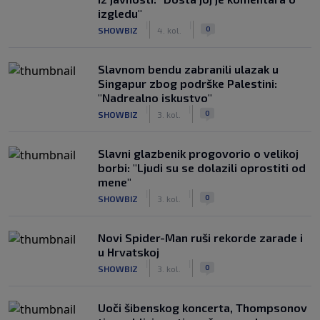
izgledu"
|
|
0
SHOWBIZ
4. kol.
Slavnom bendu zabranili ulazak u
Singapur zbog podrške Palestini:
"Nadrealno iskustvo"
|
|
0
SHOWBIZ
3. kol.
Slavni glazbenik progovorio o velikoj
borbi: "Ljudi su se dolazili oprostiti od
mene"
|
|
0
SHOWBIZ
3. kol.
Novi Spider-Man ruši rekorde zarade i
u Hrvatskoj
|
|
0
SHOWBIZ
3. kol.
Uoči šibenskog koncerta, Thompsonov