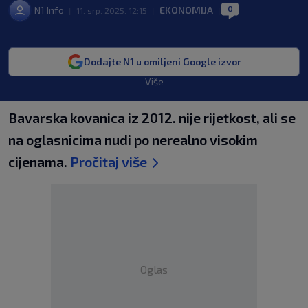
0
N1 Info
EKONOMIJA
|
11. srp. 2025. 12:15
|
|
Dodajte N1 u omiljeni Google izvor
Više
Bavarska kovanica iz 2012. nije rijetkost, ali se
na oglasnicima nudi po nerealno visokim
cijenama.
Pročitaj više
Oglas