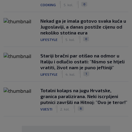
|
|
0
COOKING
5. kol.
Nekad ga je imala gotovo svaka kuća u
Jugoslaviji, a danas postiže cijenu od
nekoliko stotina eura
|
|
0
LIFESTYLE
5. kol.
Stariji bračni par otišao na odmor u
Italiju i odlučio ostati: "Nismo se htjeli
vratiti, život nam je puno jeftiniji"
|
|
1
LIFESTYLE
4. kol.
Totalni kolaps na jugu Hrvatske,
granica paralizirana. Neki iscrpljeni
putnici završili na Hitnoj: "Ovo je teror!"
|
|
6
VIJESTI
2. kol.