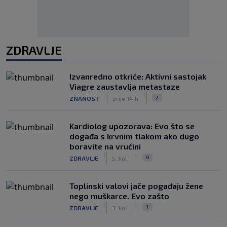
ZDRAVLJE
Izvanredno otkriće: Aktivni sastojak
Viagre zaustavlja metastaze
|
|
2
ZNANOST
prije 14 h
Kardiolog upozorava: Evo što se
događa s krvnim tlakom ako dugo
boravite na vrućini
|
|
0
ZDRAVLJE
5. kol.
Toplinski valovi jače pogađaju žene
nego muškarce. Evo zašto
|
|
1
ZDRAVLJE
3. kol.