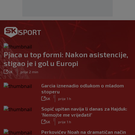
SPORT
Pjaca u top formi: Nakon asistencije,
stigao je i gol u Europi
|
SK
prije 2 min
Garcia iznenadio odlukom o mladom
stoperu
|
SK
prije 1 h
Sopić upitan navija li danas za Hajduk:
‘Nemojte me vrijeđati!’
|
SK
prije 1 h
Perkovićev Noah na dramatičan način