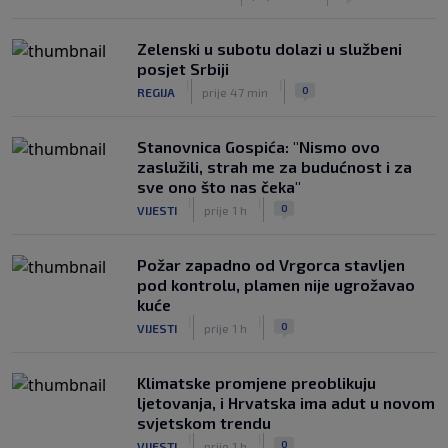
‘Ništa se ne mijenja, bojkot SP-a i dalje
je na snazi’
|
Zelenski u subotu dolazi u službeni
SK
prije 3 h
posjet Srbiji
|
|
0
REGIJA
prije 47 min
Stanovnica Gospića: "Nismo ovo
zaslužili, strah me za budućnost i za
sve ono što nas čeka"
|
|
0
VIJESTI
prije 1 h
Požar zapadno od Vrgorca stavljen
pod kontrolu, plamen nije ugrožavao
kuće
|
|
0
VIJESTI
prije 1 h
Klimatske promjene preoblikuju
ljetovanja, i Hrvatska ima adut u novom
svjetskom trendu
|
|
0
VIJESTI
prije 1 h