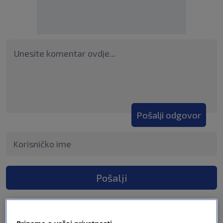
Pošalji odgovor
Pošalji