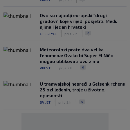
Ovo su najbolji europski "drugi
gradovi" koje vrijedi posjetiti. Među
njima i jedan hrvatski
|
|
0
LIFESTYLE
prije 2 h
Meteorolozi prate dva velika
fenomena: Ovako bi Super El Niño
mogao oblikovati ovu zimu
|
|
0
VIJESTI
prije 2 h
U tramvajskoj nesreći u Gelsenkirchenu
25 ozlijeđenih, troje u životnoj
opasnosti
|
|
0
SVIJET
prije 2 h