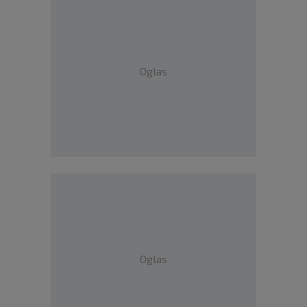
Oglas
Oglas