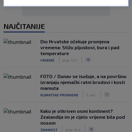
NAJČITANIJE
Dio Hrvatske očekuje promjena
vremena: Stižu pljuskovi, bura i pad
temperature
|
|
0
VRIJEME
prije 13 h
FOTO / Dunav se isušuje, a na površinu
izranjaju njemački ratni brodovi i kosti
mamuta
|
|
1
KLIMATSKE PROMJENE
5. kol.
Kako je otkriven osmi kontinent?
Zealandija im je cijelo vrijeme bila pod
nosom
|
|
0
ZNANOST
prije 14 h