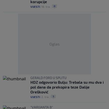
korupcije
0
VIJESTI
|
16. tra.
|
Oglas
GERALD FORD U SPLITU
HDZ odgovorio Bulju: Trebala su mu dva i
pol dana da prekopira teze Dalije
Orešković
5
VIJESTI
|
2. tra.
|
"VARIJANTA B"