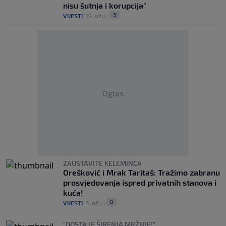
nisu šutnja i korupcija"
5
VIJESTI
|
19. ožu.
|
Oglas
ZAUSTAVITE KELEMINCA
Orešković i Mrak Taritaš: Tražimo zabranu
prosvjedovanja ispred privatnih stanova i
kuća!
0
VIJESTI
|
5. ožu.
|
"DOSTA JE ŠIRENJA MRŽNJE!"