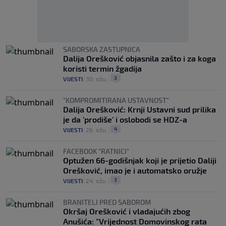
SABORSKA ZASTUPNICA
Dalija Orešković objasnila zašto i za koga
koristi termin žgadija
3
VIJESTI
|
30. ožu.
|
"KOMPROMITIRANA USTAVNOST"
Dalija Orešković: Krnji Ustavni sud prilika
je da 'prodiše' i oslobodi se HDZ-a
4
VIJESTI
|
26. ožu.
|
FACEBOOK "RATNICI"
Optužen 66-godišnjak koji je prijetio Daliji
Orešković, imao je i automatsko oružje
3
VIJESTI
|
24. ožu.
|
BRANITELJ PRED SABOROM
Okršaj Orešković i vladajućih zbog
Anušića: "Vrijednost Domovinskog rata