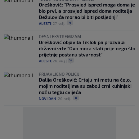
Orešković: "Prosvjed ispred moga doma je
bio prvi, a prosvjed ispred doma roditelja
Dežulovića morao bi biti posljednji"
9
VIJESTI
|
27. velj.
|
DESNI EKSTREMIZAM
Orešković objavila TikTok pa prozvala
državni vrh: “Ovo mora stati prije nego što
prijetnje postanu stvarnost”
14
VIJESTI
|
26. velj.
|
PRIJAVLJENO POLICIJI
Dalija Orešković: Crtaju mi metu na čelo,
mojim roditeljima su zaboli crni kuhinjski
nož u teglu cvijeća
0
NOVI DAN
|
26. velj.
|