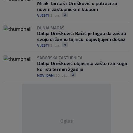
Mrak Taritaš i Orešković u potrazi za
novim zastupničkim klubom
2
VIJESTI
|
2. tra.
|
DUNJA MAGAŠ
Dalija Orešković: Bačić je lagao da zaštiti
svoju državnu tajnicu, objavljujem dokaz
4
VIJESTI
|
2. tra.
|
SABORSKA ZASTUPNICA
Dalija Orešković objasnila zašto i za koga
koristi termin žgadija
2
NOVI DAN
|
30. ožu.
|
Oglas