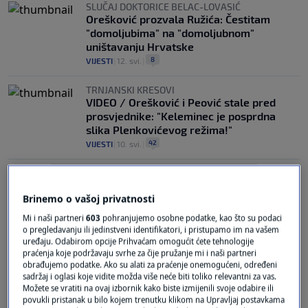
SLUČAJ DOKTORICE BELAC-LOVASIĆ
Orešković prozvala Ružića: Čestitam
"domoljubima" na "domoljubnom"
uništavanju Hrvatske
8
VIJESTI
|
12. svi.
|
TRNJANSKI KRESOVI
VIDEO / Orešković i Peović stale pred
prosvjednike: "Keleminec je posprdna
slika Plenkovićevog režima!"
42
VIJESTI
|
10. svi.
|
Brinemo o vašoj privatnosti
Mi i naši partneri
603
pohranjujemo osobne podatke, kao što su podaci
o pregledavanju ili jedinstveni identifikatori, i pristupamo im na vašem
uređaju. Odabirom opcije Prihvaćam omogućit ćete tehnologije
Oglas
praćenja koje podržavaju svrhe za čije pružanje mi i naši partneri
obrađujemo podatke. Ako su alati za praćenje onemogućeni, određeni
sadržaj i oglasi koje vidite možda više neće biti toliko relevantni za vas.
Možete se vratiti na ovaj izbornik kako biste izmijenili svoje odabire ili
povukli pristanak u bilo kojem trenutku klikom na Upravljaj postavkama