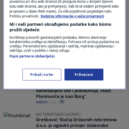
poveznicu pri dnu web-stranice [ili plutajuće ikone u donjem lijevom
kutu web stranice, ako je primjenjivo]. Vaši će se odabiri primijeniti kako
je opisano u dijelu Web-mjesto. Za više pojedinosti pogledajte našu
KULMINACIJA OD HIPODROMA
Politiku privatnosti.
Dodatne informacije o vašoj privatnosti
Orešković: "Thompson i DP-ovci su glavne
Mi i naši partneri obrađujemo podatke kako bismo
zvijezde ovih revizionističkih i proustaških
pružili sljedeće:
konotacija"
Korištenje preciznih geolokacijskih podataka. Aktivno skeniranje
2
VIJESTI
|
9. svi.
|
karakteristika uređaja za identifikaciju. Pohrana i/ili pristup podacima na
uređaju. Personalizirano oglašavanje i sadržaj, mjerenje oglašavanja i
DAN OSLOBOĐENJA
sadržaja, uvidi u publiku i razvoj usluga.
Dalija Orešković: Zagreb zna što je bilo 8.
Popis partnera (dobavljača)
svibnja 1945.g.! Hvala partizanima...
17
VIJESTI
|
8. svi.
|
Prikaži svrhe
Prihvaćam
"ALI OTPOR NIJE UZALUDAN"
Orešković: "Kupovinom žetončića,
nametanjem sile i jednoumlja, vlast
Plenkovića je kao Borg"
30
VIJESTI
|
1. svi.
|
NA TEMATSKOJ SJEDNICI
Orešković: Slučaj Državnih nekretnina
d.o.o. je ogledni primjer sistemske