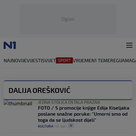
Oglas
NAJNOVIJE
VIJESTI
SVIJET
VRIJEME
N1 TEME
REGIJA
MAG
DALIJA OREŠKOVIĆ
JEDNA STOLICA OSTALA PRAZNA
FOTO / S promocije knjige Edija Kiseljaka
poslane snažne poruke: "Umorni smo od
toga da se ljudskost dijeli"
0
KULTURA
|
13. svi.
|