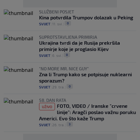
SLUŽBENI POSJET
Kina potvrdila Trumpov dolazak u Peking
0
SVIJET
|
11. svi.
|
SUPROTSTAVLJENA PRIMIRJA
Ukrajina tvrdi da je Rusija prekršila
primirje koje je proglasio Kijev
0
SVIJET
|
6. svi.
|
"NO MORE MR. NICE GUY"
Zna li Trump kako se potpisuje nuklearni
sporazum?
0
SVIJET
|
29. tra.
|
58. DAN RATA
FOTO, VIDEO / Iranske "crvene
UŽIVO
linije": Aragči poslao važnu poruku
Americi. Evo što kaže Trump
3
SVIJET
|
26. tra.
|