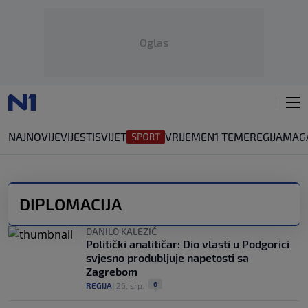
Oglas
NAJNOVIJE
VIJESTI
SVIJET
VRIJEME
N1 TEME
REGIJA
MAG
DIPLOMACIJA
DANILO KALEZIĆ
Politički analitičar: Dio vlasti u Podgorici
svjesno produbljuje napetosti sa
Zagrebom
6
REGIJA
|
26. srp.
|