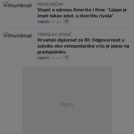
POVJESNIČAR
Stopić o odnosu Amerike i Kine: "Lijepo je
imati takav adut, u dvorištu rivala"
0
VIJESTI
|
14. svi.
|
TOMISLAV LENDIĆ
Hrvatski diplomat za N1: Odgovornost u
sukobu oko veleposlanika vrlo je jasno na
predsjedniku
7
VIJESTI
|
13. svi.
|
Oglas