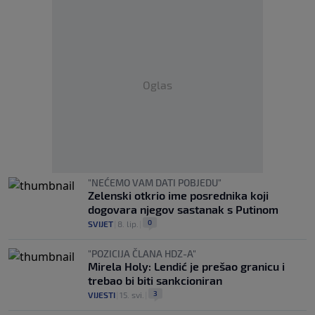
Oglas
"NEĆEMO VAM DATI POBJEDU"
Zelenski otkrio ime posrednika koji
dogovara njegov sastanak s Putinom
0
SVIJET
|
8. lip.
|
"POZICIJA ČLANA HDZ-A"
Mirela Holy: Lendić je prešao granicu i
trebao bi biti sankcioniran
3
VIJESTI
|
15. svi.
|