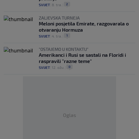
2
SVIJET
|
8. tra.
|
ZALJEVSKA TURNEJA
Meloni posjetila Emirate, razgovarala o
otvaranju Hormuza
1
SVIJET
|
4. tra.
|
"OSTAJEMO U KONTAKTU"
Amerikanci i Rusi se sastali na Floridi i
raspravili "razne teme"
0
SVIJET
|
12. ožu.
|
Oglas