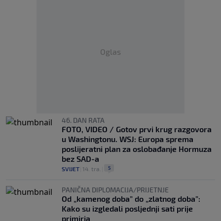
Oglas
46. DAN RATA
FOTO, VIDEO / Gotov prvi krug razgovora
u Washingtonu. WSJ: Europa sprema
poslijeratni plan za oslobađanje Hormuza
bez SAD-a
5
SVIJET
|
14. tra.
|
PANIČNA DIPLOMACIJA/PRIJETNJE
Od „kamenog doba” do „zlatnog doba”:
Kako su izgledali posljednji sati prije
primirja