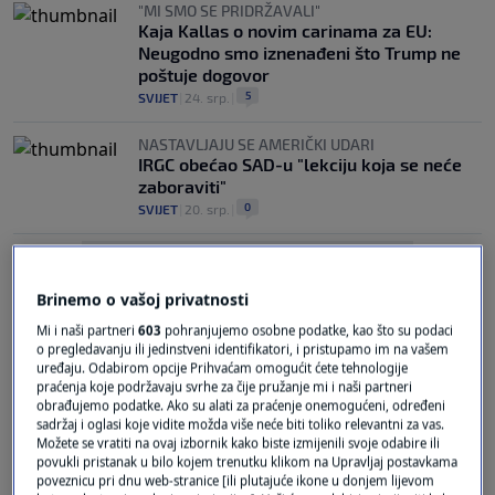
"MI SMO SE PRIDRŽAVALI"
Kaja Kallas o novim carinama za EU:
Neugodno smo iznenađeni što Trump ne
poštuje dogovor
5
SVIJET
|
24. srp.
|
NASTAVLJAJU SE AMERIČKI UDARI
IRGC obećao SAD-u "lekciju koja se neće
zaboraviti"
0
SVIJET
|
20. srp.
|
Brinemo o vašoj privatnosti
Mi i naši partneri
603
pohranjujemo osobne podatke, kao što su podaci
o pregledavanju ili jedinstveni identifikatori, i pristupamo im na vašem
uređaju. Odabirom opcije Prihvaćam omogućit ćete tehnologije
Oglas
praćenja koje podržavaju svrhe za čije pružanje mi i naši partneri
obrađujemo podatke. Ako su alati za praćenje onemogućeni, određeni
sadržaj i oglasi koje vidite možda više neće biti toliko relevantni za vas.
Možete se vratiti na ovaj izbornik kako biste izmijenili svoje odabire ili
povukli pristanak u bilo kojem trenutku klikom na Upravljaj postavkama
poveznicu pri dnu web-stranice [ili plutajuće ikone u donjem lijevom