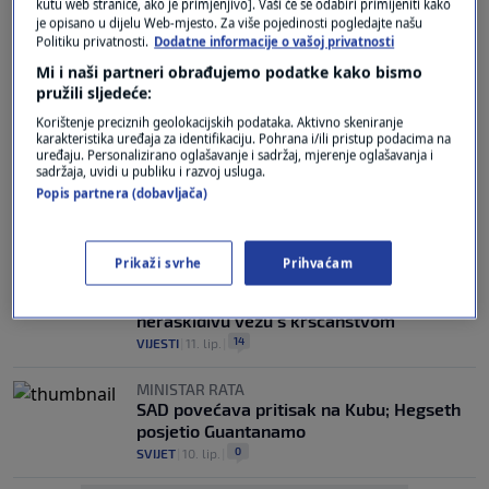
kutu web stranice, ako je primjenjivo]. Vaši će se odabiri primijeniti kako
je opisano u dijelu Web-mjesto. Za više pojedinosti pogledajte našu
PLANIRANI ZA DANAS
Politiku privatnosti.
Dodatne informacije o vašoj privatnosti
Pregovori SAD-a i Irana iznenada otkazani
Mi i naši partneri obrađujemo podatke kako bismo
2
SVIJET
|
19. lip.
|
pružili sljedeće:
Korištenje preciznih geolokacijskih podataka. Aktivno skeniranje
G7 SUMMIT U FRANCUSKOJ
karakteristika uređaja za identifikaciju. Pohrana i/ili pristup podacima na
VIDEO / Trump zakasnio sat vremena na
uređaju. Personalizirano oglašavanje i sadržaj, mjerenje oglašavanja i
sastanak s europskim čelnicima pa
sadržaja, uvidi u publiku i razvoj usluga.
poručio: "Ja sam šef"
Popis partnera (dobavljača)
4
SVIJET
|
17. lip.
|
7. LIPNJA
Prikaži svrhe
Prihvaćam
Grlić Radman: Dan hrvatske diplomacije
treba biti spomendan. Potvrđuje
neraskidivu vezu s kršćanstvom
14
VIJESTI
|
11. lip.
|
MINISTAR RATA
SAD povećava pritisak na Kubu; Hegseth
posjetio Guantanamo
0
SVIJET
|
10. lip.
|