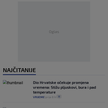
Oglas
NAJČITANIJE
Dio Hrvatske očekuje promjena
vremena: Stižu pljuskovi, bura i pad
temperature
0
VRIJEME
prije 8 h
|
|