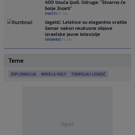
400 tisuća ljudi. Udruga: "Stvarno će
bolje živjeti"
VIJESTI
14. svi.
|
Jagatić: Lelekice su elegantno vratile
šamar nakon neukusne objave
izraelske javne televizije
SHOWBIZ
14. svi.
|
Teme
DIPLOMACIJA
MIRELA HOLY
TOMISLAV LENDIĆ
Oglas