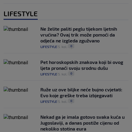
LIFESTYLE
Ne želite paliti peglu tijekom ljetnih
vrućina? Ovaj trik može pomoći da
odjeća ne izgleda zgužvano
0
LIFESTYLE
5. kol.
|
|
Pet horoskopskih znakova koji bi ovog
ljeta pronaći svoju srodnu dušu
0
LIFESTYLE
5. kol.
|
|
Ruže uz ove biljke neće bujno cvjetati:
Evo koje greške treba izbjegavati
0
LIFESTYLE
5. kol.
|
|
Nekad ga je imala gotovo svaka kuća u
Jugoslaviji, a danas postiže cijenu od
nekoliko stotina eura