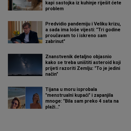
kapi sastojka iz kuhinje riješit ćete
problem
Predvidio pandemiju i Veliku krizu,
a sada ima loše vijesti: "Tri godine
proučavam to i iskreno sam
zabrinut"
Znanstvenik detaljno objasnio
kako se treba uništiti asteroid koji
prijeti razoriti Zemlju: "To je jedini
način"
Tijana u moru isprobala
"menstrualni kupaći" i zapanjila
mnoge: "Bila sam preko 4 sata na
plaži..."