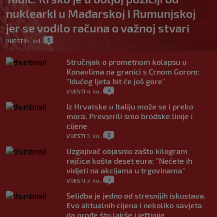
nuklearki u Mađarskoj i Rumunjskoj
jer se vodilo računa o važnoj stvari
5
VIJESTI
4. kol.
|
|
Stručnjak o prometnom kolapsu u
Konavlima na granici s Crnom Gorom:
"Idućeg ljeta bit će još gore"
3
VIJESTI
4. kol.
|
|
Iz Hrvatske u Italiju može se i preko
mora. Provjerili smo brodske linije i
cijene
2
VIJESTI
3. kol.
|
|
Uzgajivač objasnio zašto kilogram
rajčica košta deset eura: "Nećete ih
vidjeti na akcijama u trgovinama"
7
VIJESTI
3. kol.
|
|
Selidba je jedno od stresnijih iskustava.
Evo aktualnih cijena i nekoliko savjeta
da prođe što lakše i jeftinije