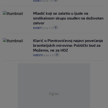
0
SVIJET
prije 1 h
|
|
Mladić koji se zaletio u ljude na
sindikalnom skupu osuđen na doživotan
zatvor
0
SVIJET
prije 1 h
|
|
Klarić o Plenkovićevoj najavi povećanja
braniteljskih mirovina: Politički bod za
Možemo, ne za HDZ
3
VIJESTI
prije 2 h
|
|
Oglas