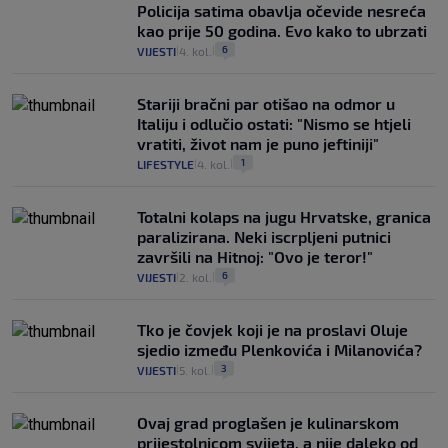
Policija satima obavlja očevide nesreća
kao prije 50 godina. Evo kako to ubrzati
6
VIJESTI
4. kol.
|
|
Stariji bračni par otišao na odmor u
Italiju i odlučio ostati: "Nismo se htjeli
vratiti, život nam je puno jeftiniji"
1
LIFESTYLE
4. kol.
|
|
Totalni kolaps na jugu Hrvatske, granica
paralizirana. Neki iscrpljeni putnici
završili na Hitnoj: "Ovo je teror!"
6
VIJESTI
2. kol.
|
|
Tko je čovjek koji je na proslavi Oluje
sjedio između Plenkovića i Milanovića?
3
VIJESTI
5. kol.
|
|
Ovaj grad proglašen je kulinarskom
prijestolnicom svijeta, a nije daleko od