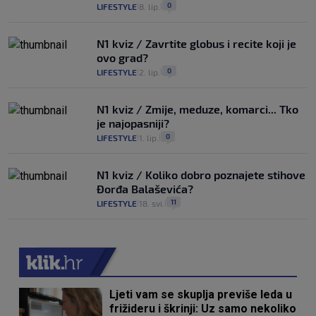
0
LIFESTYLE
8. lip.
|
|
N1 kviz / Zavrtite globus i recite koji je
ovo grad?
0
LIFESTYLE
2. lip.
|
|
N1 kviz / Zmije, meduze, komarci... Tko
je najopasniji?
0
LIFESTYLE
1. lip.
|
|
N1 kviz / Koliko dobro poznajete stihove
Đorđa Balaševića?
11
LIFESTYLE
18. svi.
|
|
Ljeti vam se skuplja previše leda u
frižideru i škrinji: Uz samo nekoliko