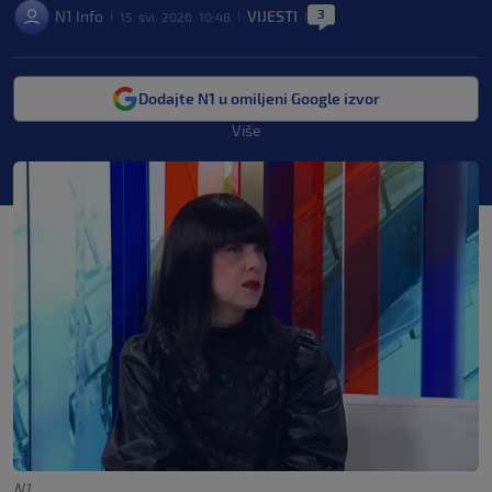
3
N1 Info
VIJESTI
15. svi. 2026. 10:48
|
|
|
Dodajte N1 u omiljeni Google izvor
Više
N1