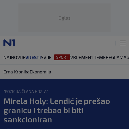
Oglas
NAJNOVIJE
VIJESTI
SVIJET
VRIJEME
N1 TEME
REGIJA
MAG
Crna Kronika
Ekonomija
"POZICIJA ČLANA HDZ-A"
Mirela Holy: Lendić je prešao
granicu i trebao bi biti
sankcioniran