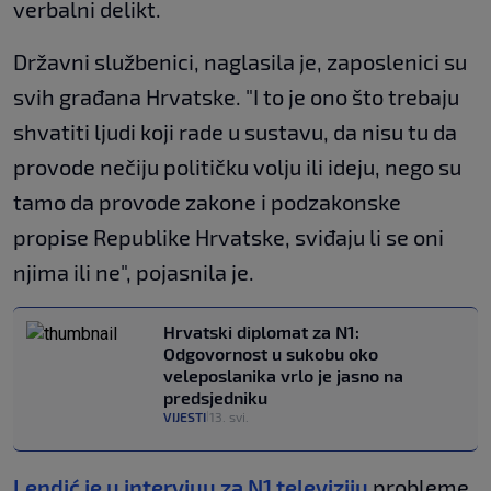
verbalni delikt.
Državni službenici, naglasila je, zaposlenici su
svih građana Hrvatske. "I to je ono što trebaju
shvatiti ljudi koji rade u sustavu, da nisu tu da
provode nečiju političku volju ili ideju, nego su
tamo da provode zakone i podzakonske
propise Republike Hrvatske, sviđaju li se oni
njima ili ne", pojasnila je.
Hrvatski diplomat za N1:
Odgovornost u sukobu oko
veleposlanika vrlo je jasno na
predsjedniku
VIJESTI
13. svi.
|
Lendić je u intervjuu za N1 televiziju
probleme