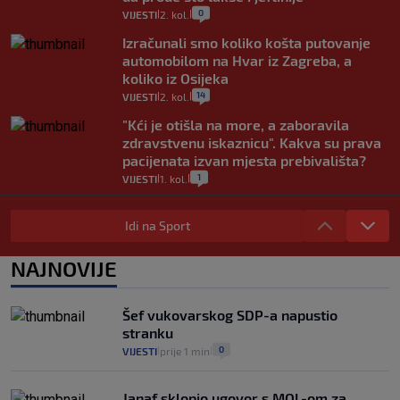
0
VIJESTI
2. kol.
|
|
Izračunali smo koliko košta putovanje
automobilom na Hvar iz Zagreba, a
koliko iz Osijeka
14
VIJESTI
2. kol.
|
|
"Kći je otišla na more, a zaboravila
zdravstvenu iskaznicu". Kakva su prava
pacijenata izvan mjesta prebivališta?
1
VIJESTI
1. kol.
|
|
Provjerili smo "što ćemo onda" ako
Plenković na 15 dana ukine mjere: "Ne bi
Idi na Sport
se dogodilo ništa. Vlada se zaljubila u te
intervencije"
NAJNOVIJE
25
VIJESTI
30. srp.
|
|
Analitičar o Mostu: Oni su u yin-yang
Šef vukovarskog SDP-a napustio
poziciji i imaju drugog najpoznatijeg
stranku
bravara u povijesti Hrvatske
0
VIJESTI
prije 1 min
|
|
16
VIJESTI
30. srp.
|
|
Janaf sklopio ugovor s MOL-om za