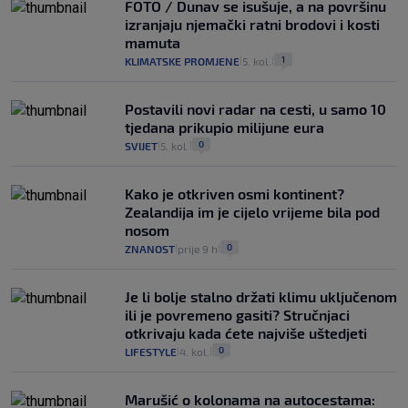
FOTO / Dunav se isušuje, a na površinu
izranjaju njemački ratni brodovi i kosti
mamuta
1
KLIMATSKE PROMJENE
5. kol.
|
|
Postavili novi radar na cesti, u samo 10
tjedana prikupio milijune eura
0
SVIJET
5. kol.
|
|
Kako je otkriven osmi kontinent?
Zealandija im je cijelo vrijeme bila pod
nosom
0
ZNANOST
prije 9 h
|
|
Je li bolje stalno držati klimu uključenom
ili je povremeno gasiti? Stručnjaci
otkrivaju kada ćete najviše uštedjeti
0
LIFESTYLE
4. kol.
|
|
Marušić o kolonama na autocestama: