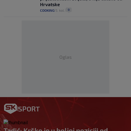
Hrvatske
0
COOKING
5. kol.
|
|
Oglas
SPORT
Tadić: Krško je u boljoj poziciji od