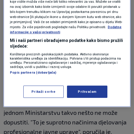
pozicije člana HDZ-a koji se želi umiliti svom
koje vidite možda više neće biti toliko relevantni za vas. Možete se vratiti
na ovaj izbornik kako biste izmijenili svoje odabire ili povukli pristanak u
predsjedniku jer vjerojatno ima neke karijerne
bilo kojem trenutku klikom na Upravljaj postavkama poveznicu pri dnu
web-stranice [ili plutajuće ikone u donjem lijevom kutu web stranice, ako
ambicije da možda u nekom sljedećem
je primjenjivo]. Vaši će se odabiri primijeniti kako je opisano u dijelu Web-
mjesto. Za više pojedinosti pogledajte našu Politiku privatnosti.
Dodatne
mandatu ili tko zna kada bude možda ministar
informacije o vašoj privatnosti
vanjskih poslova", kazala je.
Mi i naši partneri obrađujemo podatke kako bismo pružili
sljedeće:
Korištenje preciznih geolokacijskih podataka. Aktivno skeniranje
Miljenić o Lendiću: Prisustvo mu nije
karakteristika uređaja za identifikaciju. Pohrana i/ili pristup podacima na
uskraćeno kao državnom službeniku,
uređaju. Personalizirano oglašavanje i sadržaj, mjerenje oglašavanja i
sadržaja, uvidi u publiku i razvoj usluga.
već kao političaru
Popis partnera (dobavljača)
VIJESTI
14. svi.
|
Prikaži svrhe
Prihvaćam
Holy je navela da možda možemo i razumjeti te
njegove ambicije, ali on si kao službenik u
jednom Ministarstvu takvo nešto ne može
dopustiti. "To je suprotno načinima djelovanja
profesionalne javne uprave", poručila je.