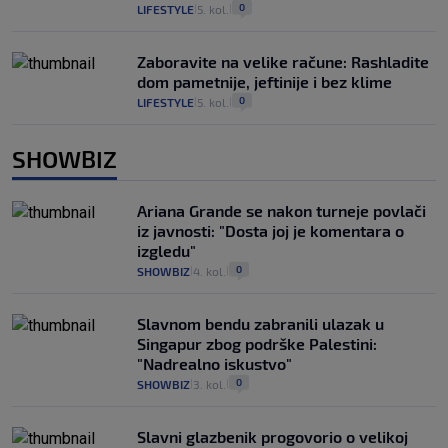
0
LIFESTYLE
5. kol.
|
|
Zaboravite na velike račune: Rashladite
dom pametnije, jeftinije i bez klime
0
LIFESTYLE
5. kol.
|
|
SHOWBIZ
Ariana Grande se nakon turneje povlači
iz javnosti: "Dosta joj je komentara o
izgledu"
0
SHOWBIZ
4. kol.
|
|
Slavnom bendu zabranili ulazak u
Singapur zbog podrške Palestini:
"Nadrealno iskustvo"
0
SHOWBIZ
3. kol.
|
|
Slavni glazbenik progovorio o velikoj