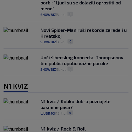
borbi: "Ljudi su se dolazili oprostiti od
mene"
0
SHOWBIZ
3. kol.
|
|
Novi Spider-Man ruši rekorde zarade i u
Hrvatskoj
0
SHOWBIZ
3. kol.
|
|
Uoči šibenskog koncerta, Thompsonov
tim publici uputio važne poruke
4
SHOWBIZ
3. kol.
|
|
N1 KVIZ
N1 kviz / Koliko dobro poznajete
pasmine pasa?
0
LJUBIMCI
13. lip.
|
|
N1 kviz / Rock & Roll