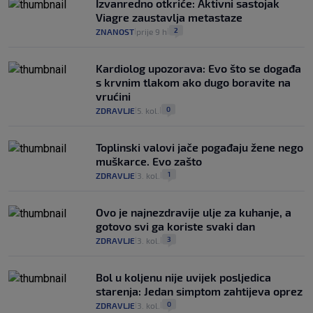
Izvanredno otkriće: Aktivni sastojak
Viagre zaustavlja metastaze
2
ZNANOST
prije 9 h
|
|
Kardiolog upozorava: Evo što se događa
s krvnim tlakom ako dugo boravite na
vrućini
0
ZDRAVLJE
5. kol.
|
|
Toplinski valovi jače pogađaju žene nego
muškarce. Evo zašto
1
ZDRAVLJE
3. kol.
|
|
Ovo je najnezdravije ulje za kuhanje, a
gotovo svi ga koriste svaki dan
3
ZDRAVLJE
3. kol.
|
|
Bol u koljenu nije uvijek posljedica
starenja: Jedan simptom zahtijeva oprez
0
ZDRAVLJE
3. kol.
|
|