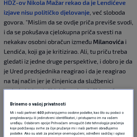
HDZ-ov Nikola Mažar rekao da je Lendićeve
izjave nisu političko djelovanje
, već sloboda
govora. "Mislim da se ovdje priča previše svodi,
i da se pokušava cjelokupna priča svesti na
nekakav osobni obračun između
Milanovića
i
Lendića, koji ga je kritizirao. Ali, tu priču treba
gledati iz jedne druge perspektive, i dobro je da
je Ured predsjednika reagirao i da je reagirao
na taj način jer je činjenica da službenici
trebaju biti u službi države i u službi građana.
Mi ukoliko poistovjećujemo državu s jednom
Brinemo o vašoj privatnosti
političkom opcijom, a Lendić je ustvari
Mi i naši partneri
603
pohranjujemo osobne podatke, kao što su podaci o
pregledavanju ili jedinstveni identifikatori, i pristupamo im na vašem
poistovjetio državu s likom i djelom
uređaju. Odabirom opcije Prihvaćam omogućit ćete tehnologije praćenja
predsjednika Vlade
, i vidi se da je nastupao iz
koje podržavaju svrhe za čije pružanje mi i naši partneri obrađujemo
podatke. Ako su alati za praćenje onemogućeni, određeni sadržaj i oglasi