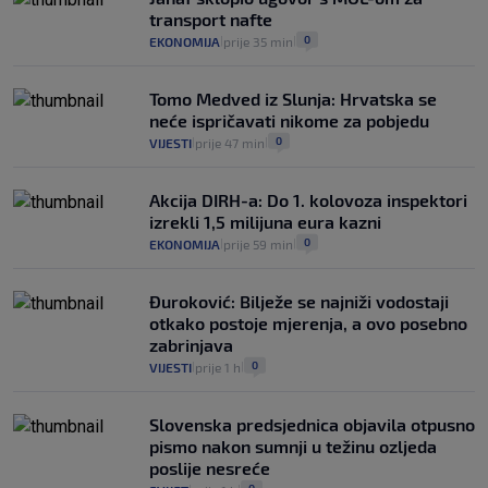
transport nafte
0
EKONOMIJA
prije 35 min
|
|
Tomo Medved iz Slunja: Hrvatska se
neće ispričavati nikome za pobjedu
0
VIJESTI
prije 47 min
|
|
Akcija DIRH-a: Do 1. kolovoza inspektori
izrekli 1,5 milijuna eura kazni
0
EKONOMIJA
prije 59 min
|
|
Đuroković: Bilježe se najniži vodostaji
otkako postoje mjerenja, a ovo posebno
zabrinjava
0
VIJESTI
prije 1 h
|
|
Slovenska predsjednica objavila otpusno
pismo nakon sumnji u težinu ozljeda
poslije nesreće