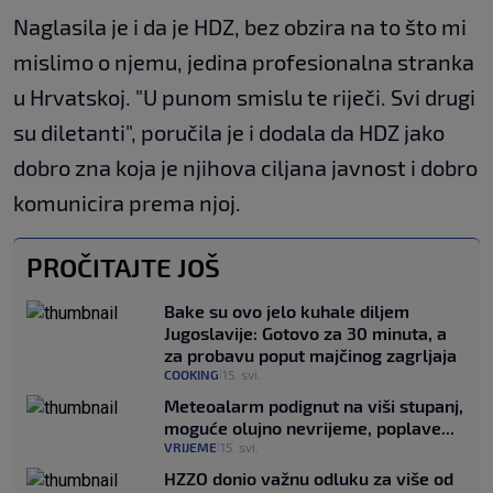
Naglasila je i da je HDZ, bez obzira na to što mi
mislimo o njemu, jedina profesionalna stranka
u Hrvatskoj. "U punom smislu te riječi. Svi drugi
su diletanti", poručila je i dodala da HDZ jako
dobro zna koja je njihova ciljana javnost i dobro
komunicira prema njoj.
PROČITAJTE JOŠ
Bake su ovo jelo kuhale diljem
Jugoslavije: Gotovo za 30 minuta, a
za probavu poput majčinog zagrljaja
COOKING
15. svi.
|
Meteoalarm podignut na viši stupanj,
moguće olujno nevrijeme, poplave...
VRIJEME
15. svi.
|
HZZO donio važnu odluku za više od