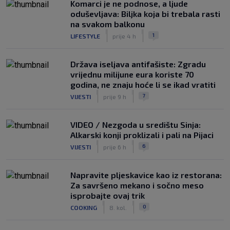
Komarci je ne podnose, a ljude
oduševljava: Biljka koja bi trebala rasti
na svakom balkonu
|
|
1
LIFESTYLE
prije 4 h
Država iseljava antifašiste: Zgradu
vrijednu milijune eura koriste 70
godina, ne znaju hoće li se ikad vratiti
|
|
7
VIJESTI
prije 9 h
VIDEO / Nezgoda u središtu Sinja:
Alkarski konji proklizali i pali na Pijaci
|
|
6
VIJESTI
prije 6 h
Napravite pljeskavice kao iz restorana:
Za savršeno mekano i sočno meso
isprobajte ovaj trik
|
|
0
COOKING
8. kol.