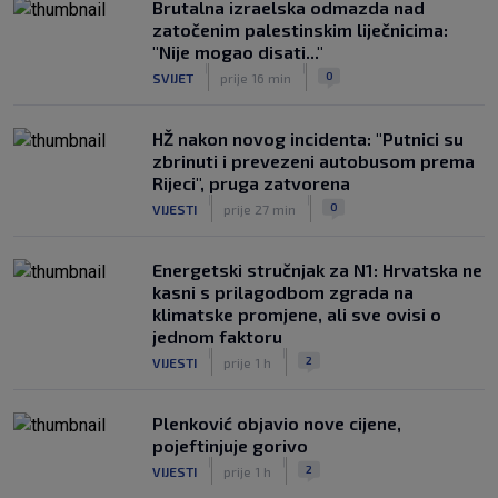
Brutalna izraelska odmazda nad
zatočenim palestinskim liječnicima:
"Nije mogao disati..."
|
|
0
SVIJET
prije 16 min
HŽ nakon novog incidenta: "Putnici su
zbrinuti i prevezeni autobusom prema
Rijeci", pruga zatvorena
|
|
0
VIJESTI
prije 27 min
Energetski stručnjak za N1: Hrvatska ne
kasni s prilagodbom zgrada na
klimatske promjene, ali sve ovisi o
jednom faktoru
|
|
2
VIJESTI
prije 1 h
Plenković objavio nove cijene,
pojeftinjuje gorivo
|
|
2
VIJESTI
prije 1 h