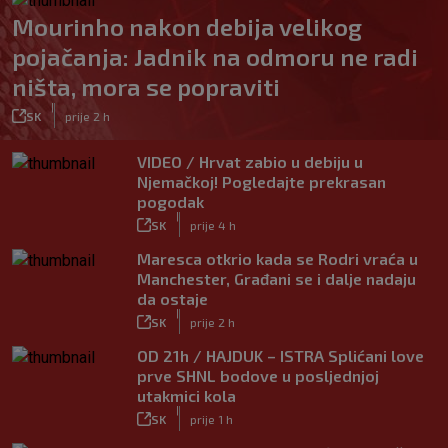
Mourinho nakon debija velikog
pojačanja: Jadnik na odmoru ne radi
ništa, mora se popraviti
|
SK
prije 2 h
VIDEO / Hrvat zabio u debiju u
Njemačkoj! Pogledajte prekrasan
pogodak
|
SK
prije 4 h
Maresca otkrio kada se Rodri vraća u
Manchester, Građani se i dalje nadaju
da ostaje
|
SK
prije 2 h
OD 21h / HAJDUK – ISTRA Splićani love
prve SHNL bodove u posljednjoj
utakmici kola
|
SK
prije 1 h