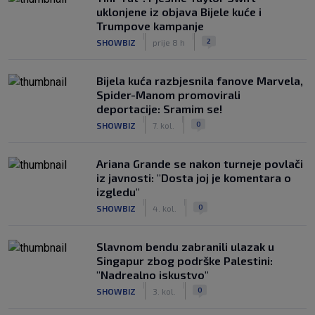
uklonjene iz objava Bijele kuće i
Trumpove kampanje
|
|
2
SHOWBIZ
prije 8 h
Bijela kuća razbjesnila fanove Marvela,
Spider-Manom promovirali
deportacije: Sramim se!
|
|
0
SHOWBIZ
7. kol.
Ariana Grande se nakon turneje povlači
iz javnosti: "Dosta joj je komentara o
izgledu"
|
|
0
SHOWBIZ
4. kol.
Slavnom bendu zabranili ulazak u
Singapur zbog podrške Palestini:
"Nadrealno iskustvo"
|
|
0
SHOWBIZ
3. kol.