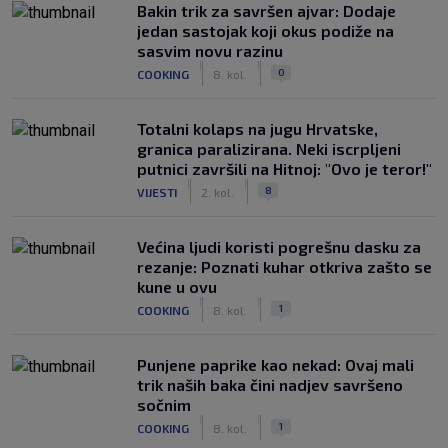
Bakin trik za savršen ajvar: Dodaje
jedan sastojak koji okus podiže na
sasvim novu razinu
|
|
0
COOKING
8. kol.
Totalni kolaps na jugu Hrvatske,
granica paralizirana. Neki iscrpljeni
putnici završili na Hitnoj: "Ovo je teror!"
|
|
8
VIJESTI
2. kol.
Većina ljudi koristi pogrešnu dasku za
rezanje: Poznati kuhar otkriva zašto se
kune u ovu
|
|
1
COOKING
8. kol.
Punjene paprike kao nekad: Ovaj mali
trik naših baka čini nadjev savršeno
sočnim
|
|
1
COOKING
8. kol.