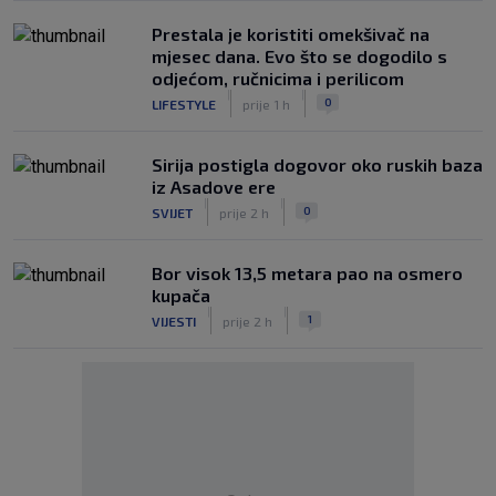
Prestala je koristiti omekšivač na
mjesec dana. Evo što se dogodilo s
odjećom, ručnicima i perilicom
|
|
0
LIFESTYLE
prije 1 h
Sirija postigla dogovor oko ruskih baza
iz Asadove ere
|
|
0
SVIJET
prije 2 h
Bor visok 13,5 metara pao na osmero
kupača
|
|
1
VIJESTI
prije 2 h