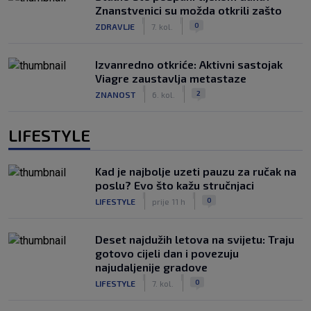
Znanstvenici su možda otkrili zašto
|
|
0
ZDRAVLJE
7. kol.
Izvanredno otkriće: Aktivni sastojak
Viagre zaustavlja metastaze
|
|
2
ZNANOST
6. kol.
LIFESTYLE
Kad je najbolje uzeti pauzu za ručak na
poslu? Evo što kažu stručnjaci
|
|
0
LIFESTYLE
prije 11 h
Deset najdužih letova na svijetu: Traju
gotovo cijeli dan i povezuju
najudaljenije gradove
|
|
0
LIFESTYLE
7. kol.