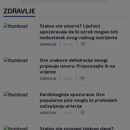
ZDRAVLJE
Stalno ste umorni? Liječnici
upozoravaju da bi uzrok mogao biti
nedostatak ovog važnog nutrijenta
|
|
0
ZDRAVLJE
8. kol.
Ove znakove dehidracije mnogi
pripisuju umoru: Prepoznajte ih na
vrijeme
|
|
0
ZDRAVLJE
7. kol.
Kardiologinja upozorava: Ovo
popularno piće moglo bi pridonijeti
začepljenju arterija
|
|
2
LIFESTYLE
7. kol.
Stalno ste pospani tijekom dana?