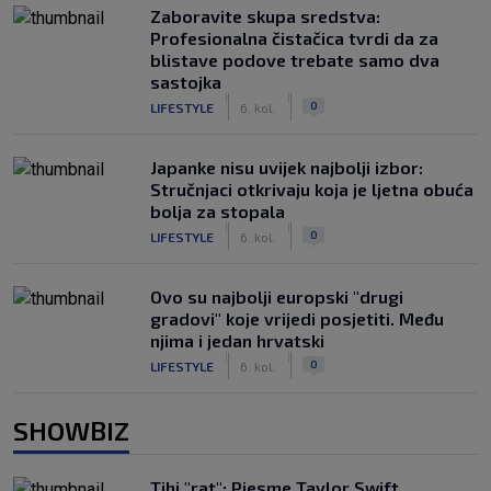
Zaboravite skupa sredstva:
Profesionalna čistačica tvrdi da za
blistave podove trebate samo dva
sastojka
|
|
0
LIFESTYLE
6. kol.
Japanke nisu uvijek najbolji izbor:
Stručnjaci otkrivaju koja je ljetna obuća
bolja za stopala
|
|
0
LIFESTYLE
6. kol.
Ovo su najbolji europski "drugi
gradovi" koje vrijedi posjetiti. Među
njima i jedan hrvatski
|
|
0
LIFESTYLE
6. kol.
SHOWBIZ
Tihi "rat": Pjesme Taylor Swift