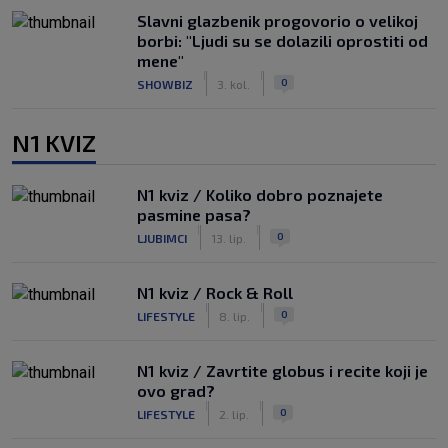
Slavni glazbenik progovorio o velikoj
borbi: "Ljudi su se dolazili oprostiti od
mene"
|
|
0
SHOWBIZ
3. kol.
N1 KVIZ
N1 kviz / Koliko dobro poznajete
pasmine pasa?
|
|
0
LJUBIMCI
13. lip.
N1 kviz / Rock & Roll
|
|
0
LIFESTYLE
8. lip.
N1 kviz / Zavrtite globus i recite koji je
ovo grad?
|
|
0
LIFESTYLE
2. lip.