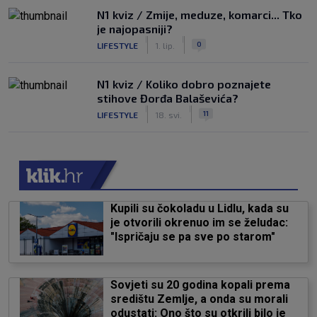
N1 kviz / Zmije, meduze, komarci... Tko
je najopasniji?
|
|
0
LIFESTYLE
1. lip.
N1 kviz / Koliko dobro poznajete
stihove Đorđa Balaševića?
|
|
11
LIFESTYLE
18. svi.
Kupili su čokoladu u Lidlu, kada su
je otvorili okrenuo im se želudac:
"Ispričaju se pa sve po starom"
Sovjeti su 20 godina kopali prema
središtu Zemlje, a onda su morali
odustati: Ono što su otkrili bilo je