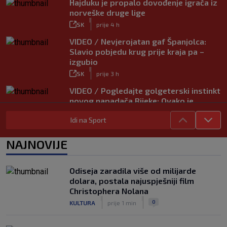
Hajduku je propalo dovođenje igrača iz
norveške druge lige
|
SK
prije 4 h
VIDEO / Nevjerojatan gaf Španjolca:
Slavio pobjedu krug prije kraja pa –
izgubio
|
SK
prije 3 h
VIDEO / Pogledajte golgeterski instinkt
novog napadača Rijeke: Ovako je
zabijao u Bundesligi
Idi na Sport
|
SK
prije 6 h
NAJNOVIJE
Odiseja zaradila više od milijarde
dolara, postala najuspješniji film
Christophera Nolana
|
|
0
KULTURA
prije 1 min