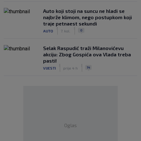
Auto koji stoji na suncu ne hladi se
najbrže klimom, nego postupkom koji
traje petnaest sekundi
|
|
0
AUTO
7. kol.
Selak Raspudić traži Milanovićevu
akciju: Zbog Gospića ova Vlada treba
pasti!
|
|
14
VIJESTI
prije 4 h
Oglas