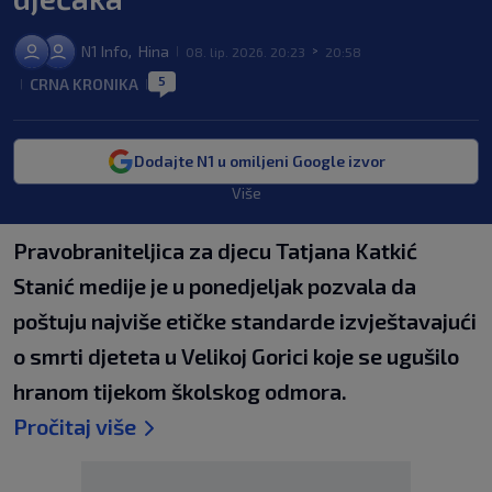
N1 Info
Hina
,
08. lip. 2026. 20:23
20:58
|
>
5
CRNA KRONIKA
|
|
Dodajte N1 u omiljeni Google izvor
Više
Pravobraniteljica za djecu Tatjana Katkić
Stanić medije je u ponedjeljak pozvala da
poštuju najviše etičke standarde izvještavajući
o smrti djeteta u Velikoj Gorici koje se ugušilo
hranom tijekom školskog odmora.
Pročitaj više