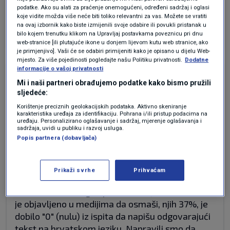
podatke. Ako su alati za praćenje onemogućeni, određeni sadržaj i oglasi
sretno.
koje vidite možda više neće biti toliko relevantni za vas. Možete se vratiti
na ovaj izbornik kako biste izmijenili svoje odabire ili povukli pristanak u
Odgovor
bilo kojem trenutku klikom na Upravljaj postavkama poveznicu pri dnu
web-stranice [ili plutajuće ikone u donjem lijevom kutu web stranice, ako
je primjenjivo]. Vaši će se odabiri primijeniti kako je opisano u dijelu Web-
mjesto. Za više pojedinosti pogledajte našu Politiku privatnosti.
Dodatne
informacije o vašoj privatnosti
prije 3 mjeseci
Poskok
Mi i naši partneri obrađujemo podatke kako bismo pružili
sljedeće:
Kakav "krizni tim". Gluposti. Kome treba gomila
Korištenje preciznih geolokacijskih podataka. Aktivno skeniranje
karakteristika uređaja za identifikaciju. Pohrana i/ili pristup podacima na
činovnika iz Ministarstva da mu danima sjedi u
uređaju. Personalizirano oglašavanje i sadržaj, mjerenje oglašavanja i
sadržaja, uvidi u publiku i razvoj usluga.
uredu i priča parole. Nisu bili u stanju godinu
Popis partnera (dobavljača)
dana riješiti situaciju s jednim problematičnim
učenikom koji je maltretirao cijeli sustav i
državu. Zašto se ne bave sustavom
Prikaži svrhe
Prihvaćam
obrazovanja koji je nakaradan, svi hoće i imaju
5,0 a onda ne mogu upisati srednju školu. Danas
je objavljeno u medijima da osmaši, njih 37%, je
dobilo "0" (nulu) iz ispita da napišu odgovarajući
tekst na hrvatskom jeziku. Napravili smo da