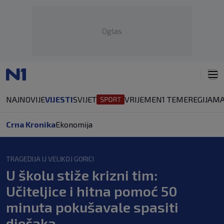
Oglas
NAJNOVIJE
VIJESTI
SVIJET
VRIJEME
N1 TEME
REGIJA
MA
Crna Kronika
Ekonomija
TRAGEDIJA U VELIKOJ GORICI
U školu stiže krizni tim:
Učiteljice i hitna pomoć 50
minuta pokušavale spasiti
dječaka