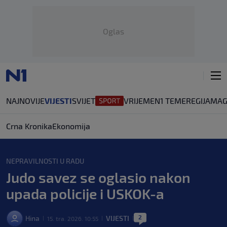
Oglas
NAJNOVIJE
VIJESTI
SVIJET
VRIJEME
N1 TEME
REGIJA
MAG
Crna Kronika
Ekonomija
NEPRAVILNOSTI U RADU
Judo savez se oglasio nakon
upada policije i USKOK-a
2
Hina
VIJESTI
15. tra. 2026. 10:55
|
|
|