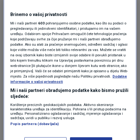
mediji, tražili dokumentaciju o trošenju novca i
plaćanju računa zbog navodnih nezakonitosti
Brinemo o vašoj privatnosti
u HJS-u.
Mi i naši partneri
603
pohranjujemo osobne podatke, kao što su podaci o
pregledavanju ili jedinstveni identifikatori, i pristupamo im na vašem
uređaju. Odabirom opcije Prihvaćam omogućit ćete tehnologije praćenja
USKOK upao u Hrvatski judo savez
koje podržavaju svrhe za čije pružanje mi i naši partneri obrađujemo
VIJESTI
14. tra.
|
podatke. Ako su alati za praćenje onemogućeni, određeni sadržaj i oglasi
koje vidite možda više neće biti toliko relevantni za vas. Možete se vratiti
na ovaj izbornik kako biste izmijenili svoje odabire ili povukli pristanak u
bilo kojem trenutku klikom na Upravljaj postavkama poveznicu pri dnu
"Ova izvješća odnose se na radnje i financijske
web-stranice [ili plutajuće ikone u donjem lijevom kutu web stranice, ako
je primjenjivo]. Vaši će se odabiri primijeniti kako je opisano u dijelu Web-
transakcije koje su se dogodile dok je dužnost
mjesto. Za više pojedinosti pogledajte našu Politiku privatnosti.
Dodatne
glavnog tajnika obnašao Hrvoje Lindi, a
informacije o vašoj privatnosti
Mi i naši partneri obrađujemo podatke kako bismo pružili
dužnost zamjenice glavnog tajnika Ana
sljedeće:
Krauthacker. Niti Lindi niti Krauthacker nisu
Korištenje preciznih geolokacijskih podataka. Aktivno skeniranje
karakteristika uređaja za identifikaciju. Pohrana i/ili pristup podacima na
više zaposleni niti obnašaju bilo kakvu dužnost
uređaju. Personalizirano oglašavanje i sadržaj, mjerenje oglašavanja i
sadržaja, uvidi u publiku i razvoj usluga.
u Hrvatskom judo savezu. Hrvoje Lindi opozvan
Popis partnera (dobavljača)
je sa dužnosti u kolovozu 2024. godine dok je