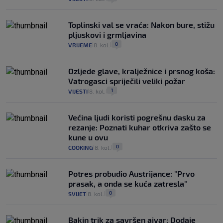
Toplinski val se vraća: Nakon bure, stižu
pljuskovi i grmljavina
0
VRIJEME
8. kol.
|
|
Ozljede glave, kralježnice i prsnog koša:
Vatrogasci spriječili veliki požar
1
VIJESTI
8. kol.
|
|
Većina ljudi koristi pogrešnu dasku za
rezanje: Poznati kuhar otkriva zašto se
kune u ovu
0
COOKING
8. kol.
|
|
Potres probudio Austrijance: "Prvo
prasak, a onda se kuća zatresla"
0
SVIJET
8. kol.
|
|
Bakin trik za savršen ajvar: Dodaje