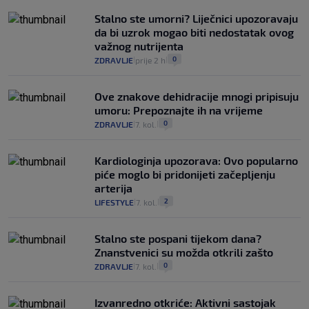
Stalno ste umorni? Liječnici upozoravaju
da bi uzrok mogao biti nedostatak ovog
važnog nutrijenta
0
ZDRAVLJE
prije 2 h
|
|
Ove znakove dehidracije mnogi pripisuju
umoru: Prepoznajte ih na vrijeme
0
ZDRAVLJE
7. kol.
|
|
Kardiologinja upozorava: Ovo popularno
piće moglo bi pridonijeti začepljenju
arterija
2
LIFESTYLE
7. kol.
|
|
Stalno ste pospani tijekom dana?
Znanstvenici su možda otkrili zašto
0
ZDRAVLJE
7. kol.
|
|
Izvanredno otkriće: Aktivni sastojak