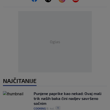
Oglas
NAJČITANIJE
Punjene paprike kao nekad: Ovaj mali
trik naših baka čini nadjev savršeno
sočnim
1
COOKING
8. kol.
|
|