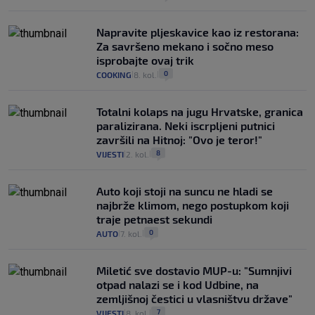
Napravite pljeskavice kao iz restorana:
Za savršeno mekano i sočno meso
isprobajte ovaj trik
0
COOKING
8. kol.
|
|
Totalni kolaps na jugu Hrvatske, granica
paralizirana. Neki iscrpljeni putnici
završili na Hitnoj: "Ovo je teror!"
8
VIJESTI
2. kol.
|
|
Auto koji stoji na suncu ne hladi se
najbrže klimom, nego postupkom koji
traje petnaest sekundi
0
AUTO
7. kol.
|
|
Miletić sve dostavio MUP-u: "Sumnjivi
otpad nalazi se i kod Udbine, na
zemljišnoj čestici u vlasništvu države"
7
VIJESTI
8. kol.
|
|