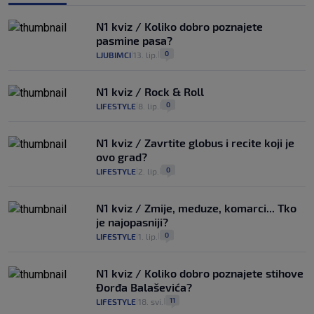
N1 kviz / Koliko dobro poznajete
pasmine pasa?
0
LJUBIMCI
13. lip.
|
|
N1 kviz / Rock & Roll
0
LIFESTYLE
8. lip.
|
|
N1 kviz / Zavrtite globus i recite koji je
ovo grad?
0
LIFESTYLE
2. lip.
|
|
N1 kviz / Zmije, meduze, komarci... Tko
je najopasniji?
0
LIFESTYLE
1. lip.
|
|
N1 kviz / Koliko dobro poznajete stihove
Đorđa Balaševića?
11
LIFESTYLE
18. svi.
|
|