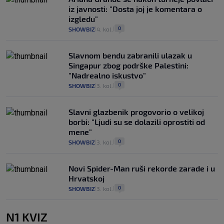
iz javnosti: "Dosta joj je komentara o
izgledu"
0
SHOWBIZ
4. kol.
|
|
Slavnom bendu zabranili ulazak u
Singapur zbog podrške Palestini:
"Nadrealno iskustvo"
0
SHOWBIZ
3. kol.
|
|
Slavni glazbenik progovorio o velikoj
borbi: "Ljudi su se dolazili oprostiti od
mene"
0
SHOWBIZ
3. kol.
|
|
Novi Spider-Man ruši rekorde zarade i u
Hrvatskoj
0
SHOWBIZ
3. kol.
|
|
N1 KVIZ