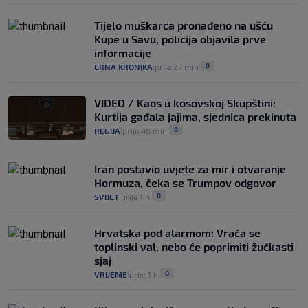
Tijelo muškarca pronađeno na ušću
Kupe u Savu, policija objavila prve
informacije
0
CRNA KRONIKA
prije 27 min
|
|
VIDEO / Kaos u kosovskoj Skupštini:
Kurtija gađala jajima, sjednica prekinuta
0
REGIJA
prije 46 min
|
|
Iran postavio uvjete za mir i otvaranje
Hormuza, čeka se Trumpov odgovor
0
SVIJET
prije 1 h
|
|
Hrvatska pod alarmom: Vraća se
toplinski val, nebo će poprimiti žućkasti
sjaj
0
VRIJEME
prije 1 h
|
|