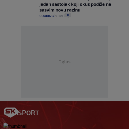
jedan sastojak koji okus podiže na
sasvim novu razinu
0
COOKING
8. kol.
|
|
Oglas
SPORT