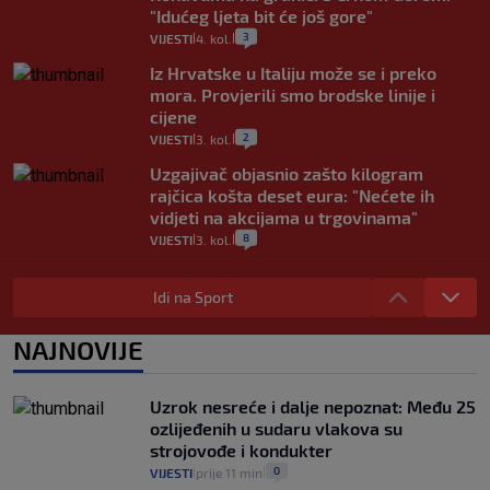
"Idućeg ljeta bit će još gore"
3
VIJESTI
4. kol.
|
|
Iz Hrvatske u Italiju može se i preko
mora. Provjerili smo brodske linije i
cijene
2
VIJESTI
3. kol.
|
|
Uzgajivač objasnio zašto kilogram
rajčica košta deset eura: "Nećete ih
vidjeti na akcijama u trgovinama"
8
VIJESTI
3. kol.
|
|
Selidba je jedno od stresnijih iskustava.
Evo aktualnih cijena i nekoliko savjeta
Idi na Sport
da prođe što lakše i jeftinije
0
VIJESTI
2. kol.
NAJNOVIJE
|
|
Izračunali smo koliko košta putovanje
automobilom na Hvar iz Zagreba, a
Uzrok nesreće i dalje nepoznat: Među 25
koliko iz Osijeka
ozlijeđenih u sudaru vlakova su
14
VIJESTI
2. kol.
|
|
strojovođe i kondukter
0
VIJESTI
prije 11 min
|
|