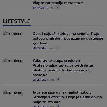
Viagre zaustavlja metastaze
2
ZNANOST
6. kol.
|
|
LIFESTYLE
Deset najdužih letova na svijetu: Traju
gotovo cijeli dan i povezuju najudaljenije
gradove
0
LIFESTYLE
7. kol.
|
|
Zaboravite skupa sredstva:
Profesionalna čistačica tvrdi da za
blistave podove trebate samo dva
sastojka
0
LIFESTYLE
6. kol.
|
|
Japanke nisu uvijek najbolji izbor:
Stručnjaci otkrivaju koja je ljetna obuća
bolja za stopala
0
LIFESTYLE
6. kol.
|
|