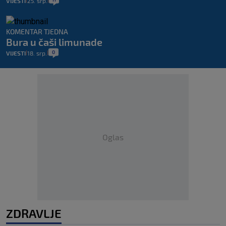
VIJESTI
25. srp.
|
|
KOMENTAR TJEDNA
Bura u čaši limunade
0
VIJESTI
18. srp.
|
|
Oglas
ZDRAVLJE