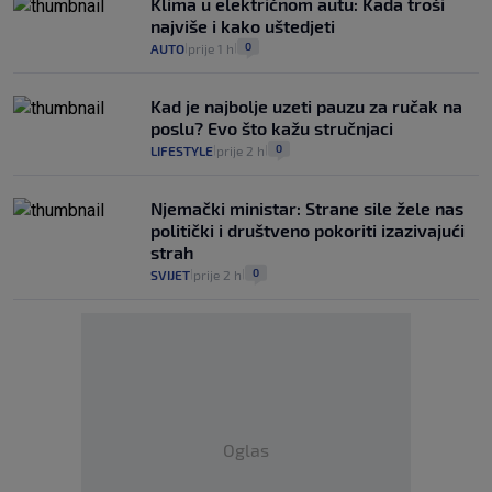
Klima u električnom autu: Kada troši
najviše i kako uštedjeti
0
AUTO
prije 1 h
|
|
Kad je najbolje uzeti pauzu za ručak na
poslu? Evo što kažu stručnjaci
0
LIFESTYLE
prije 2 h
|
|
Njemački ministar: Strane sile žele nas
politički i društveno pokoriti izazivajući
strah
0
SVIJET
prije 2 h
|
|
Oglas