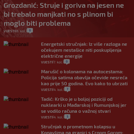
Grozdanić: Struje i goriva na jesen ne
bi trebalo manjkati no s plinom bi
moglo biti problema
0
VIJESTI
8. kol.
|
|
Energetski stručnjak: Iz više razloga ne
očekujem nestašice niti poskupljenja
električne energije
0
VIJESTI
7. kol.
|
|
Marušić o kolonama na autocestama:
Policija satima obavlja očevide nesreća
kao prije 50 godina. Evo kako to ubrzati
7
VIJESTI
4. kol.
|
|
Tadić: Krško je u boljoj poziciji od
nuklearki u Mađarskoj i Rumunjskoj jer
se vodilo računa o važnoj stvari
5
VIJESTI
4. kol.
|
|
Stručnjak o prometnom kolapsu u
Konavlima na granici s Crnom Gorom: