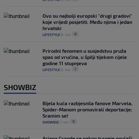
Ovo su najbolji europski "drugi gradovi"
koje vrijedi posjetiti. Među njima i jedan
hrvatski
0
LIFESTYLE
6. kol.
|
|
Prirodni fenomen u susjedstvu pruža
spas od vrućina, u špilji tijekom cijele
godine 11 stupnjeva
1
LIFESTYLE
6. kol.
|
|
SHOWBIZ
Bijela kuća razbjesnila fanove Marvela,
Spider-Manom promovirali deportacije:
Sramim se!
0
SHOWBIZ
7. kol.
|
|
Ariana Grande se nakon turneje povlači