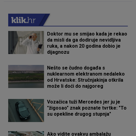
Doktor mu se smijao kada je rekao
da misli da ga dodiruje nevidljiva
ruka, a nakon 20 godina dobio je
dijagnozu
Nešto se čudno događa s
nuklearnom elektranom nedaleko
od Hrvatske: Stručnjakinja otkrila
može li doći do najgoreg
Vozačica tuži Mercedes jer ju je
"žigosao" znak poznate tvrtke: "To
su opekline drugog stupnja"
Ako vidite ovakvu ambalažu