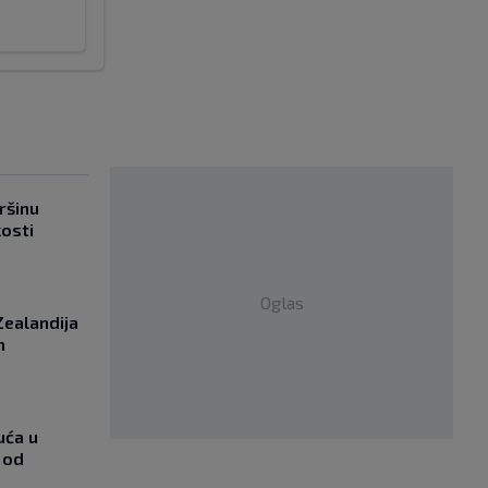
ršinu
kosti
Oglas
Zealandija
m
uća u
 od