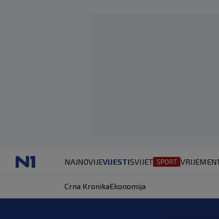
NAJNOVIJE
VIJESTI
SVIJET
VRIJEME
N
Crna Kronika
Ekonomija