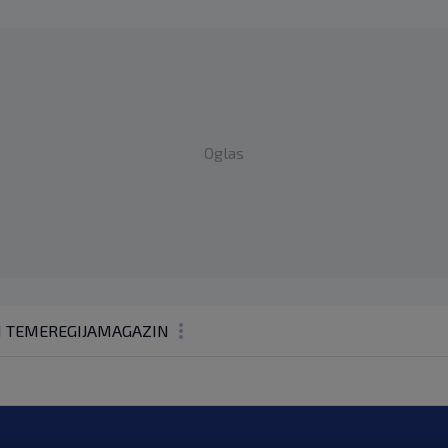
Oglas
1 TEME
REGIJA
MAGAZIN
N1 KOMENTAR
KOLUMNE