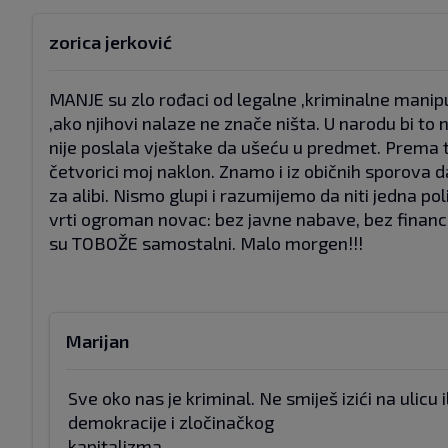
zorica jerković
MANJE su zlo rođaci od legalne ,kriminalne manipu
,ako njihovi nalaze ne znače ništa. U narodu bi to
nije poslala vještake da ušeću u predmet. Prema t
četvorici moj naklon. Znamo i iz običnih sporova da
za alibi. Nismo glupi i razumijemo da niti jedna po
vrti ogroman novac: bez javne nabave, bez financi
su TOBOŽE samostalni. Malo morgen!!!
Marijan
Sve oko nas je kriminal. Ne smiješ izići na ulicu 
demokracije i zločinačkog
kapitalizma.