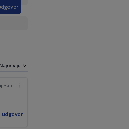
 odgovor
Najnovije
mjeseci
Odgovor