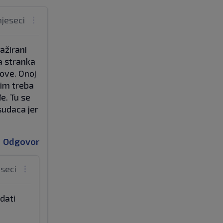
mjeseci
ažirani
na stranka
kove. Onoj
 im treba
e. Tu se
sudaca jer
Odgovor
eseci
odati