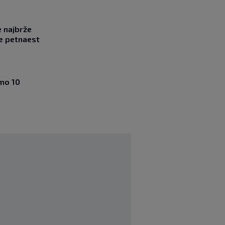
e najbrže
e petnaest
amo 10