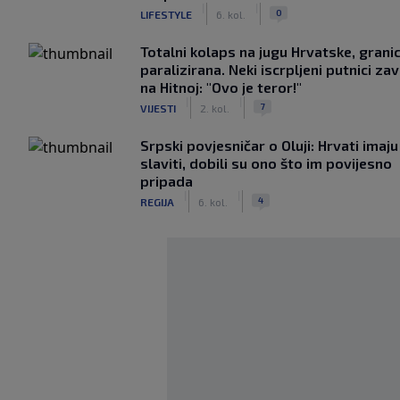
|
|
0
LIFESTYLE
6. kol.
Totalni kolaps na jugu Hrvatske, grani
paralizirana. Neki iscrpljeni putnici zavr
na Hitnoj: "Ovo je teror!"
|
|
7
VIJESTI
2. kol.
Srpski povjesničar o Oluji: Hrvati imaju
slaviti, dobili su ono što im povijesno
pripada
|
|
4
REGIJA
6. kol.