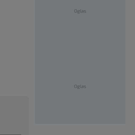
Oglas
Oglas