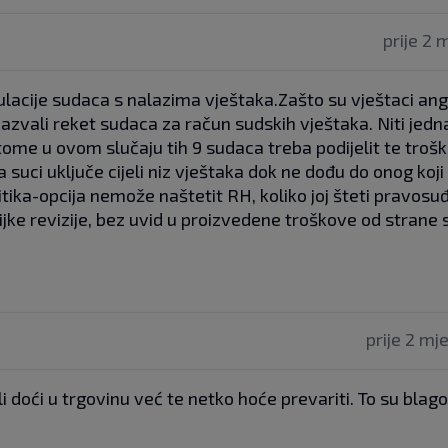
prije 2 
lacije sudaca s nalazima vještaka.Zašto su vještaci ang
 nazvali reket sudaca za račun sudskih vještaka. Niti jed
ome u ovom slučaju tih 9 sudaca treba podijelit te troš
 suci uključe cijeli niz vještaka dok ne dođu do onog koji
litika-opcija nemože naštetit RH, koliko joj šteti pravosuđ
jke revizije, bez uvid u proizvedene troškove od strane 
prije 2 mj
ili doći u trgovinu već te netko hoće prevariti. To su blag