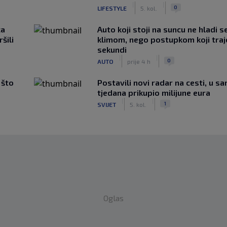
|
|
0
LIFESTYLE
5. kol.
ca
Auto koji stoji na suncu ne hladi s
šili
klimom, nego postupkom koji traj
sekundi
|
|
0
AUTO
prije 4 h
 što
Postavili novi radar na cesti, u s
tjedana prikupio milijune eura
|
|
1
SVIJET
5. kol.
Oglas