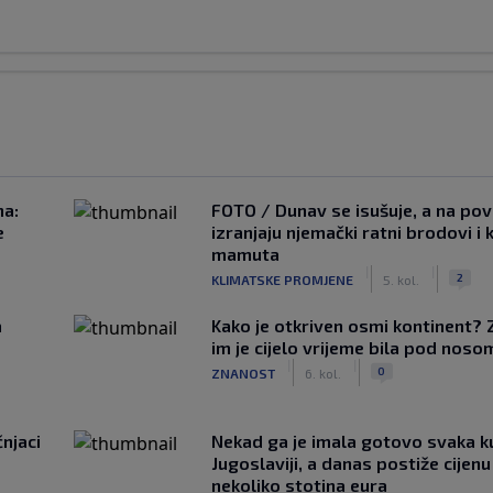
na:
FOTO / Dunav se isušuje, a na pov
e
izranjaju njemački ratni brodovi i 
mamuta
|
|
2
KLIMATSKE PROMJENE
5. kol.
a
Kako je otkriven osmi kontinent? 
im je cijelo vrijeme bila pod noso
|
|
0
ZNANOST
6. kol.
čnjaci
Nekad ga je imala gotovo svaka k
Jugoslaviji, a danas postiže cijenu
nekoliko stotina eura