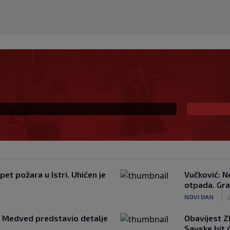
u ga pretukli: ‘Ne znam
et požara u Istri. Uhićen je
Vučković: N
otpada. Gra
|
NOVI DAN
a: Medved predstavio detalje
Obavijest ZE
Savske bit 