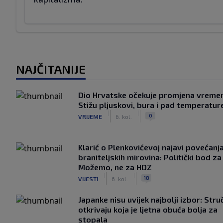
NAJČITANIJE
Dio Hrvatske očekuje promjena vreme
Stižu pljuskovi, bura i pad temperatur
|
|
0
VRIJEME
6. kol.
Klarić o Plenkovićevoj najavi povećanj
braniteljskih mirovina: Politički bod za
Možemo, ne za HDZ
|
|
18
VIJESTI
6. kol.
Japanke nisu uvijek najbolji izbor: Stru
otkrivaju koja je ljetna obuća bolja za
stopala