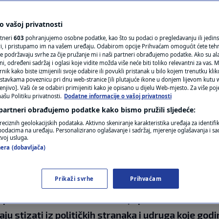
N1(DIS)INFO
tkinje Vrhovnog suda:
KLIMATSKE PROMJENE
 vašoj privatnosti
rtneri
603
pohranjujemo osobne podatke, kao što su podaci o pregledavanju ili jedins
ji povezani su s
FOTO
ori, i pristupamo im na vašem uređaju. Odabirom opcije Prihvaćam omogućit ćete teh
e podržavaju svrhe za čije pružanje mi i naši partneri obrađujemo podatke. Ako su ala
 određeni sadržaj i oglasi koje vidite možda više neće biti toliko relevantni za vas. Mo
VIDEO
rnik kako biste izmijenili svoje odabire ili povukli pristanak u bilo kojem trenutku kl
stavkama poveznicu pri dnu web-stranice [ili plutajuće ikone u donjem lijevom kutu w
enjivo]. Vaši će se odabiri primijeniti kako je opisano u dijelu Web-mjesto. Za više poj
ašu Politiku privatnosti.
Dodatne informacije o vašoj privatnosti
ara
 partneri obrađujemo podatke kako bismo pružili sljedeće:
reciznih geolokacijskih podataka. Aktivno skeniranje karakteristika uređaja za identifi
p podacima na uređaju. Personalizirano oglašavanje i sadržaj, mjerenje oglašavanja i sad
zvoj usluga.
era (dobavljača)
Prikaži svrhe
Prihvaćam
anje prema kojem korisnici kredita u švicarskim f
ju pravo na dodatno obeštećenje po osnovi ništetni
ju stizati iz političkih stranaka i udruga koje go