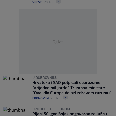
2
VIJESTI
|
28. tra.
|
Oglas
U DUBROVNIKU
Hrvatska i SAD potpisali sporazume
"vrijedne milijarde". Trumpov ministar:
"Ovaj dio Europe dolazi zdravom razumu"
1
EKONOMIJA
|
28. tra.
|
UPUTIO JE TELEFONOM
Pijani 50-godišnjak odgovoran za lažnu