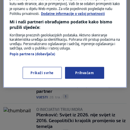
kutu web stranice, ako je primjenjivo]. Vaši će se odabiri primijeniti kako
je opisano u dijelu Web-mjesto. Za više pojedinosti pogledajte našu
"OPORBA JE PARALIZIRALA SUD"
Politiku privatnosti.
Dodatne informacije o vašoj privatnosti
Plenković o SDP-u oko izbora ustavnih
sudaca: "Toga nema ni u dječjem vrtiću,
Mi i naši partneri obrađujemo podatke kako bismo
moj Ivan bi bio bolji pregovarač"
pružili sljedeće:
21
VIJESTI
|
29. tra.
|
Korištenje preciznih geolokacijskih podataka. Aktivno skeniranje
karakteristika uređaja za identifikaciju. Pohrana i/ili pristup podacima na
uređaju. Personalizirano oglašavanje i sadržaj, mjerenje oglašavanja i
EUROZASTUPNICA
sadržaja, uvidi u publiku i razvoj usluga.
Brnjac: Jadransko-jonski koridor ključan
Popis partnera (dobavljača)
je za povezivanje Europe
1
VIJESTI
|
29. tra.
|
Prikaži svrhe
Prihvaćam
INICIJATIVA TRIJU MORA
Plenković i predsjednici Poljske i
Slovačke: SAD ostaje ključan europski
partner
1
VIJESTI
|
28. tra.
|
O INICIJATIVI TRIJU MORA
Plenković: Svijet iz 2026. nije svijet iz
2016. Geopolitički krajolik promijenio se iz
temelja