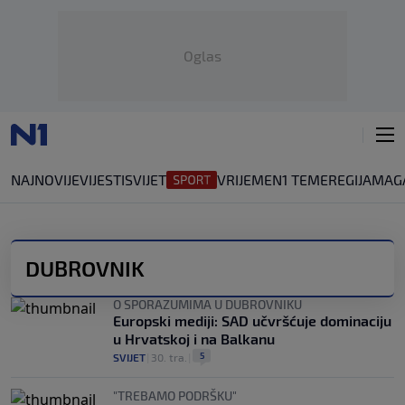
Oglas
NAJNOVIJE
VIJESTI
SVIJET
VRIJEME
N1 TEME
REGIJA
MAG
DUBROVNIK
O SPORAZUMIMA U DUBROVNIKU
Europski mediji: SAD učvršćuje dominaciju
u Hrvatskoj i na Balkanu
5
SVIJET
|
30. tra.
|
"TREBAMO PODRŠKU"