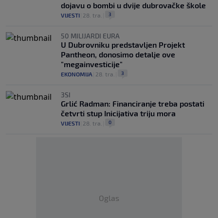
dojavu o bombi u dvije dubrovačke škole
3
VIJESTI
|
28. tra.
|
50 MILIJARDI EURA
U Dubrovniku predstavljen Projekt
Pantheon, donosimo detalje ove
"megainvesticije"
3
EKONOMIJA
|
28. tra.
|
3SI
Grlić Radman: Financiranje treba postati
četvrti stup Inicijativa triju mora
0
VIJESTI
|
28. tra.
|
Oglas