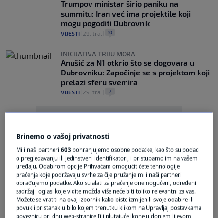
Trumpov ministar širio paniku na
summitu: Iran već ima projektile koji
mogu pogoditi Dubrovnik
10
VIJESTI
|
29. tra.
|
INICIJATIVA TRIJU MORA
Anušić za N1 otkrio što se dogovara u
Dubrovniku: Započinje se s projektom koji
prelazi sferu svemira
7
VIJESTI
|
29. tra.
|
Brinemo o vašoj privatnosti
Mi i naši partneri
603
pohranjujemo osobne podatke, kao što su podaci
o pregledavanju ili jedinstveni identifikatori, i pristupamo im na vašem
Oglas
uređaju. Odabirom opcije Prihvaćam omogućit ćete tehnologije
praćenja koje podržavaju svrhe za čije pružanje mi i naši partneri
obrađujemo podatke. Ako su alati za praćenje onemogućeni, određeni
sadržaj i oglasi koje vidite možda više neće biti toliko relevantni za vas.
Možete se vratiti na ovaj izbornik kako biste izmijenili svoje odabire ili
povukli pristanak u bilo kojem trenutku klikom na Upravljaj postavkama
poveznicu pri dnu web-stranice [ili plutajuće ikone u donjem lijevom