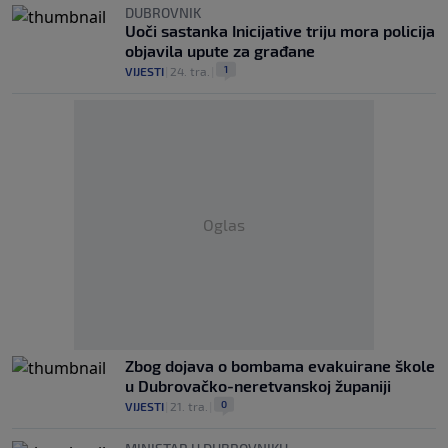
DUBROVNIK
Uoči sastanka Inicijative triju mora policija
objavila upute za građane
1
VIJESTI
|
24. tra.
|
Oglas
Zbog dojava o bombama evakuirane škole
u Dubrovačko-neretvanskoj županiji
0
VIJESTI
|
21. tra.
|