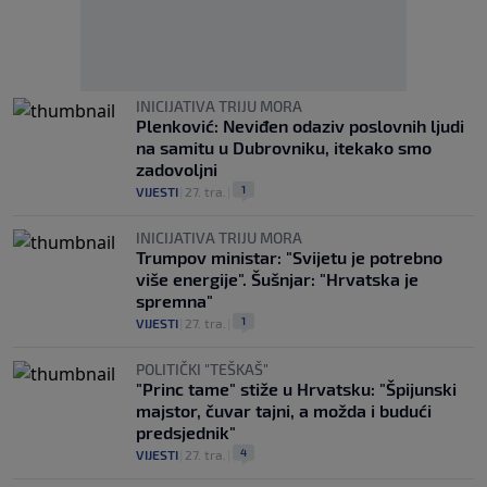
INICIJATIVA TRIJU MORA
Plenković: Neviđen odaziv poslovnih ljudi
na samitu u Dubrovniku, itekako smo
zadovoljni
1
VIJESTI
|
27. tra.
|
INICIJATIVA TRIJU MORA
Trumpov ministar: "Svijetu je potrebno
više energije". Šušnjar: "Hrvatska je
spremna"
1
VIJESTI
|
27. tra.
|
POLITIČKI "TEŠKAŠ"
"Princ tame" stiže u Hrvatsku: "Špijunski
majstor, čuvar tajni, a možda i budući
predsjednik"
4
VIJESTI
|
27. tra.
|