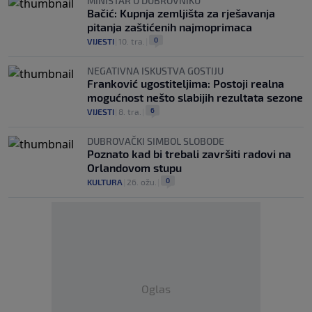
MINISTAR U DUBROVNIKU
Bačić: Kupnja zemljišta za rješavanja
pitanja zaštićenih najmoprimaca
0
VIJESTI
|
10. tra.
|
NEGATIVNA ISKUSTVA GOSTIJU
Franković ugostiteljima: Postoji realna
mogućnost nešto slabijih rezultata sezone
6
VIJESTI
|
8. tra.
|
DUBROVAČKI SIMBOL SLOBODE
Poznato kad bi trebali završiti radovi na
Orlandovom stupu
0
KULTURA
|
26. ožu.
|
Oglas