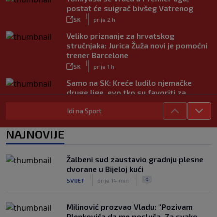
postat će suigrač bivšeg Vatrenog
|
SK
prije 2 h
Veliko priznanje za hrvatskog
stručnjaka: Jurica Žuža novi je pomoćni
trener Barcelone
|
SK
prije 1 h
Samo na SK: Kreće ludilo njemačke
druge lige, evo tko su favoriti za
povratak u Bundesligu
|
Idi na Sport
SK
prije 3 h
Trener Istre uoči Poljuda: Prvenstvo je
NAJNOVIJE
dugo, želimo pobijediti u svakoj
utakmici
|
Žalbeni sud zaustavio gradnju plesne
SK
prije 4 h
dvorane u Bijeloj kući
Fruk je zbog ozljede napustio igru na
|
|
0
SVIJET
prije 14 min
poluvremenu, u Rijeci su s pravom
zabrinuti
|
Milinović prozvao Vladu: "Pozivam
SK
prije 5 h
Plenkovića da me posluša. Za svako