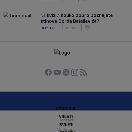
N1 kviz / Koliko dobro poznajete
stihove Đorđa Balaševića?
|
|
11
LIFESTYLE
18. svi.
NAJNOVIJE
VIJESTI
Kontakt
O Nama
SVIJET
Marketing