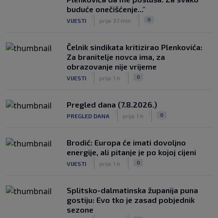
buduće onečišćenje..."
|
|
0
VIJESTI
prije 37 min
Čelnik sindikata kritizirao Plenkovića:
Za branitelje novca ima, za
obrazovanje nije vrijeme
|
|
0
VIJESTI
prije 1 h
Pregled dana (7.8.2026.)
|
|
0
PREGLED DANA
prije 1 h
Brodić: Europa će imati dovoljno
energije, ali pitanje je po kojoj cijeni
|
|
0
VIJESTI
prije 1 h
Splitsko-dalmatinska županija puna
gostiju: Evo tko je zasad pobjednik
sezone
|
|