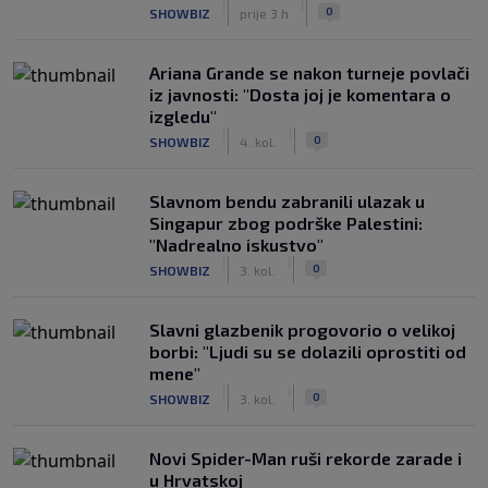
|
|
0
SHOWBIZ
prije 3 h
Ariana Grande se nakon turneje povlači
iz javnosti: "Dosta joj je komentara o
izgledu"
|
|
0
SHOWBIZ
4. kol.
Slavnom bendu zabranili ulazak u
Singapur zbog podrške Palestini:
"Nadrealno iskustvo"
|
|
0
SHOWBIZ
3. kol.
Slavni glazbenik progovorio o velikoj
borbi: "Ljudi su se dolazili oprostiti od
mene"
|
|
0
SHOWBIZ
3. kol.
Novi Spider-Man ruši rekorde zarade i
u Hrvatskoj