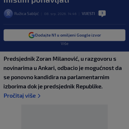
3
Ružica Sabljić
VIJESTI
|
08. srp. 2026. 14:46
|
|
Dodajte N1 u omiljeni Google izvor
Više
Predsjednik Zoran Milanović, u razgovoru s
novinarima u Ankari, odbacio je mogućnost da
se ponovno kandidira na parlamentarnim
izborima dok je predsjednik Republike.
Pročitaj više