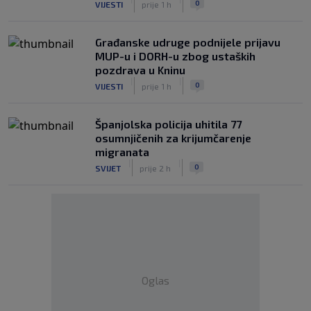
0
VIJESTI
prije 1 h
Građanske udruge podnijele prijavu
MUP-u i DORH-u zbog ustaških
pozdrava u Kninu
|
|
0
VIJESTI
prije 1 h
Španjolska policija uhitila 77
osumnjičenih za krijumčarenje
migranata
|
|
0
SVIJET
prije 2 h
Oglas