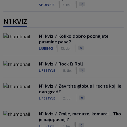
|
|
0
SHOWBIZ
3. kol.
N1 KVIZ
N1 kviz / Koliko dobro poznajete
pasmine pasa?
|
|
0
LJUBIMCI
13. lip.
N1 kviz / Rock & Roll
|
|
0
LIFESTYLE
8. lip.
N1 kviz / Zavrtite globus i recite koji je
ovo grad?
|
|
0
LIFESTYLE
2. lip.
N1 kviz / Zmije, meduze, komarci... Tko
je najopasniji?
|
|
0
LIFESTYLE
1. lip.