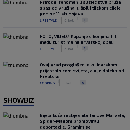
Prirodni fenomen u susjedstvu pruža
spas od vrućina, u špilji tijekom cijele
godine 11 stupnjeva
|
|
1
LIFESTYLE
6. kol.
FOTO, VIDEO/ Kupanje s konjima hit
među turistima na hrvatskoj obali
|
|
1
LIFESTYLE
6. kol.
Ovaj grad proglašen je kulinarskom
prijestolnicom svijeta, a nije daleko od
Hrvatske
|
|
0
COOKING
5. kol.
SHOWBIZ
Bijela kuća razbjesnila fanove Marvela,
Spider-Manom promovirali
deportacije: Sramim se!