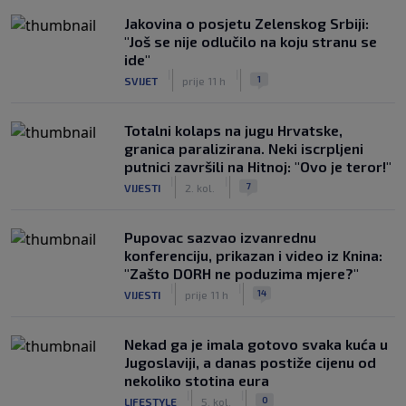
Jakovina o posjetu Zelenskog Srbiji:
"Još se nije odlučilo na koju stranu se
ide"
|
|
1
SVIJET
prije 11 h
Totalni kolaps na jugu Hrvatske,
granica paralizirana. Neki iscrpljeni
putnici završili na Hitnoj: "Ovo je teror!"
|
|
7
VIJESTI
2. kol.
Pupovac sazvao izvanrednu
konferenciju, prikazan i video iz Knina:
"Zašto DORH ne poduzima mjere?"
|
|
14
VIJESTI
prije 11 h
Nekad ga je imala gotovo svaka kuća u
Jugoslaviji, a danas postiže cijenu od
nekoliko stotina eura
|
|
0
LIFESTYLE
5. kol.