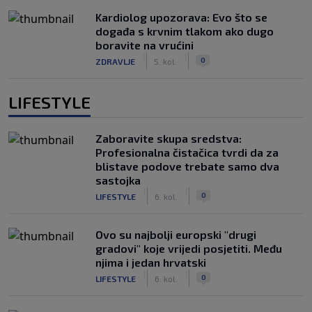
Kardiolog upozorava: Evo što se
događa s krvnim tlakom ako dugo
boravite na vrućini
|
|
0
ZDRAVLJE
5. kol.
LIFESTYLE
Zaboravite skupa sredstva:
Profesionalna čistačica tvrdi da za
blistave podove trebate samo dva
sastojka
|
|
0
LIFESTYLE
6. kol.
Ovo su najbolji europski "drugi
gradovi" koje vrijedi posjetiti. Među
njima i jedan hrvatski
|
|
0
LIFESTYLE
6. kol.