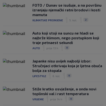
FOTO / Dunav se isušuje, a na površinu
izranjaju njemački ratni brodovi i kosti
mamuta
|
|
2
KLIMATSKE PROMJENE
5. kol.
Auto koji stoji na suncu ne hladi se
najbrže klimom, nego postupkom koji
traje petnaest sekundi
|
|
0
AUTO
prije 13 h
Japanke nisu uvijek najbolji izbor:
Stručnjaci otkrivaju koja je ljetna obuća
bolja za stopala
|
|
0
LIFESTYLE
6. kol.
Stiže kratko osvježenje, a onda novi
toplinski val i rast temperatura
|
|
0
VRIJEME
prije 14 h