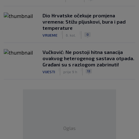
Dio Hrvatske očekuje promjena
vremena: Stižu pljuskovi, bura i pad
temperature
|
|
0
VRIJEME
6. kol.
Vučković: Ne postoji hitna sanacija
ovakvog heterogenog sastava otpada.
Građani su s razlogom zabrinuti!
|
|
13
VIJESTI
prije 9 h
Oglas