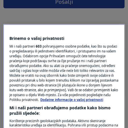
Pošalji
3 KOMENTARA
Najnovije
Brinemo o vašoj privatnosti
Mi i naši partneri
603
pohranjujemo osobne podatke, kao što su podaci
prije 5 tjedana
o pregledavanju ili jedinstveni identifikatori, i pristupamo im na vašem
Netjak
uređaju. Odabirom opcije Prihvaćam omogućit ćete tehnologije
praćenja koje podržavaju svrhe za čije pružanje mi i naši partneri
obrađujemo podatke. Ako su alati za praćenje onemogućeni, određeni
Bolje mu je da se ne kandidira jer bi prošao ko
sadržaj i oglasi koje vidite možda više neće biti toliko relevantni za vas.
bos po trnju.
Možete se vratiti na ovaj izbornik kako biste izmijenili svoje odabire ili
povukli pristanak u bilo kojem trenutku klikom na Upravljaj postavkama
Odgovor
poveznicu pri dnu web-stranice [ili plutajuće ikone u donjem lijevom
kutu web stranice, ako je primjenjivo]. Vaši će se odabiri primijeniti kako
je opisano u dijelu Web-mjesto. Za više pojedinosti pogledajte našu
Politiku privatnosti.
Dodatne informacije o vašoj privatnosti
Mi i naši partneri obrađujemo podatke kako bismo
prije 5 tjedana
Dobra
pružili sljedeće:
Korištenje preciznih geolokacijskih podataka. Aktivno skeniranje
karakteristika uređaja za identifikaciju. Pohrana i/ili pristup podacima na