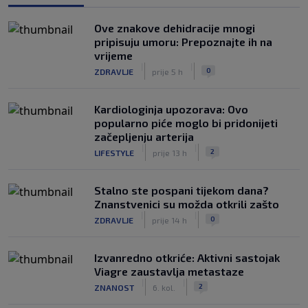
Ove znakove dehidracije mnogi
pripisuju umoru: Prepoznajte ih na
vrijeme
|
|
0
ZDRAVLJE
prije 5 h
Kardiologinja upozorava: Ovo
popularno piće moglo bi pridonijeti
začepljenju arterija
|
|
2
LIFESTYLE
prije 13 h
Stalno ste pospani tijekom dana?
Znanstvenici su možda otkrili zašto
|
|
0
ZDRAVLJE
prije 14 h
Izvanredno otkriće: Aktivni sastojak
Viagre zaustavlja metastaze
|
|
2
ZNANOST
6. kol.