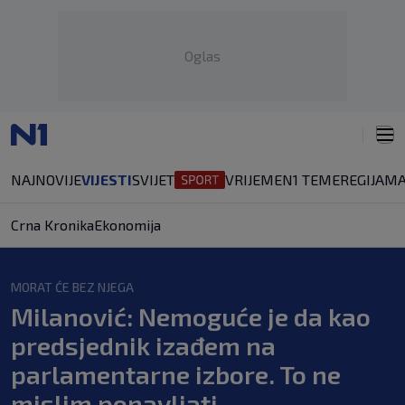
Oglas
NAJNOVIJE
VIJESTI
SVIJET
VRIJEME
N1 TEME
REGIJA
MA
Crna Kronika
Ekonomija
MORAT ĆE BEZ NJEGA
Milanović: Nemoguće je da kao
predsjednik izađem na
parlamentarne izbore. To ne
mislim ponavljati