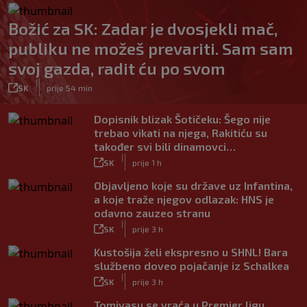
Božić za SK: Zadar je dvosjekli mač,
publiku ne možeš prevariti. Sam sam
svoj gazda, radit ću po svom
|
SK
prije 54 min
Dopisnik blizak Šotičeku: Šego nije
trebao vikati na njega, Rakitiću su
također svi bili dinamovci…
|
SK
prije 1 h
Objavljeno koje su države uz Infantina,
a koje traže njegov odlazak: HNS je
odavno zauzeo stranu
|
SK
prije 3 h
Kustošija želi ekspresno u SHNL! Bara
službeno doveo pojačanje iz Schalkea
|
SK
prije 3 h
Tomiyasu se vraća u Premier ligu,