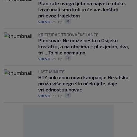
Planirate ovoga ljeta na najveće otoke.
Izračunali smo koliko će vas koštati
prijevoz trajektom
0
VIJESTI
|
29. lip.
|
KRITIZIRAO TRGOVAČKE LANCE
Plenković: Ne može nešto u Osijeku
koštati x, a na otocima x plus jedan, dva,
tri... To nije normalno
5
VIJESTI
|
29. lip.
|
LAST MINUTE
HTZ pokrenuo novu kampanju: Hrvatska
pruža više nego što očekujete, daje
vrijednost za novac
2
VIJESTI
|
23. lip.
|