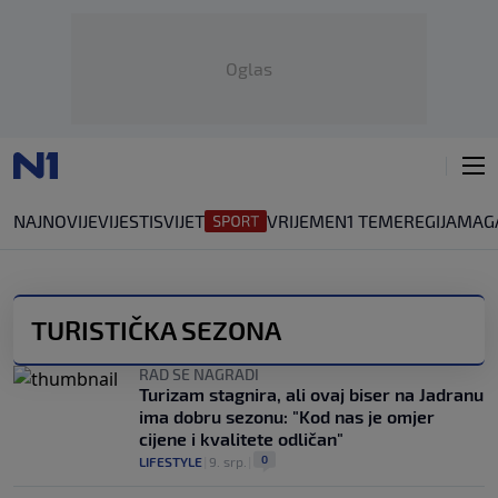
Oglas
NAJNOVIJE
VIJESTI
SVIJET
VRIJEME
N1 TEME
REGIJA
MAG
TURISTIČKA SEZONA
RAD SE NAGRADI
Turizam stagnira, ali ovaj biser na Jadranu
ima dobru sezonu: "Kod nas je omjer
cijene i kvalitete odličan"
0
LIFESTYLE
|
9. srp.
|