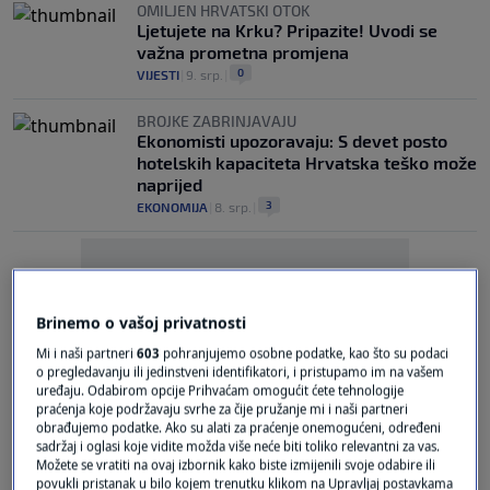
OMILJEN HRVATSKI OTOK
Ljetujete na Krku? Pripazite! Uvodi se
važna prometna promjena
0
VIJESTI
|
9. srp.
|
BROJKE ZABRINJAVAJU
Ekonomisti upozoravaju: S devet posto
hotelskih kapaciteta Hrvatska teško može
naprijed
3
EKONOMIJA
|
8. srp.
|
Brinemo o vašoj privatnosti
Mi i naši partneri
603
pohranjujemo osobne podatke, kao što su podaci
o pregledavanju ili jedinstveni identifikatori, i pristupamo im na vašem
Oglas
uređaju. Odabirom opcije Prihvaćam omogućit ćete tehnologije
praćenja koje podržavaju svrhe za čije pružanje mi i naši partneri
obrađujemo podatke. Ako su alati za praćenje onemogućeni, određeni
sadržaj i oglasi koje vidite možda više neće biti toliko relevantni za vas.
Možete se vratiti na ovaj izbornik kako biste izmijenili svoje odabire ili
povukli pristanak u bilo kojem trenutku klikom na Upravljaj postavkama