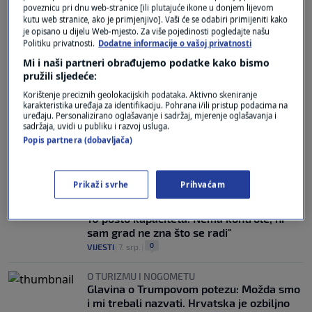
poveznicu pri dnu web-stranice [ili plutajuće ikone u donjem lijevom
kutu web stranice, ako je primjenjivo]. Vaši će se odabiri primijeniti kako
IZOSTALI REKORDI
je opisano u dijelu Web-mjesto. Za više pojedinosti pogledajte našu
Objavljeni turistički rezultati, stagnacija
Politiku privatnosti.
Dodatne informacije o vašoj privatnosti
privatnog smještaja: "Rasta nema, a i ne
Mi i naši partneri obrađujemo podatke kako bismo
može ga biti!"
pružili sljedeće:
2
VIJESTI
|
8. srp.
|
Korištenje preciznih geolokacijskih podataka. Aktivno skeniranje
karakteristika uređaja za identifikaciju. Pohrana i/ili pristup podacima na
"RODBINI I PRIJATELJIMA"
uređaju. Personalizirano oglašavanje i sadržaj, mjerenje oglašavanja i
Radolović o turizmu: Mi smo neslavni
sadržaja, uvidi u publiku i razvoj usluga.
rekorderi na Mediteranu po tome da
Popis partnera (dobavljača)
iznajmljujemo na crno
4
VIJESTI
|
8. srp.
|
Prikaži svrhe
Prihvaćam
SLUČAJ RABAC
Gradilišta u turističkoj sezoni: "Radimo na
10 posto kapaciteta. Nema kontrole, ni
sam grad ne zna što se radi"
0
VIJESTI
|
7. srp.
|
O TURIZMU I NOGOMETU
Glavina o Trumpovom potezu: Možda smo
i mi trebali nazvati. Hrvatska je ozbiljno