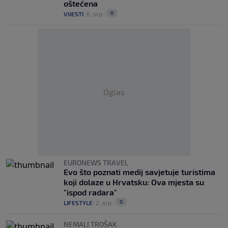
oštećena
0
VIJESTI
|
6. srp.
|
Oglas
EURONEWS TRAVEL
Evo što poznati medij savjetuje turistima
koji dolaze u Hrvatsku: Ova mjesta su
"ispod radara"
0
LIFESTYLE
|
2. srp.
|
NEMALI TROŠAK