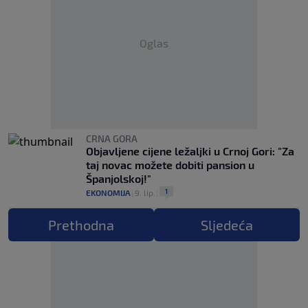
Oglas
CRNA GORA
Objavljene cijene ležaljki u Crnoj Gori: "Za
taj novac možete dobiti pansion u
Španjolskoj!"
1
EKONOMIJA
|
9. lip.
|
Prethodna
Sljedeća