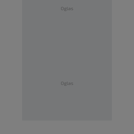
Oglas
Oglas