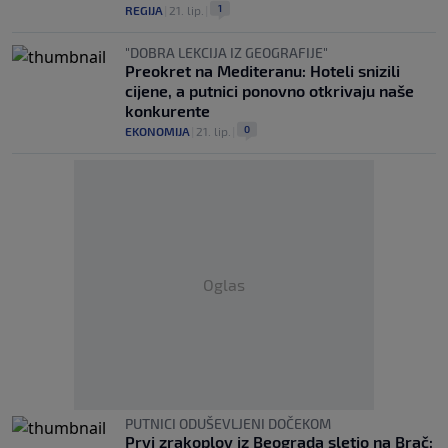
1
REGIJA
|
21. lip.
|
"DOBRA LEKCIJA IZ GEOGRAFIJE"
Preokret na Mediteranu: Hoteli snizili
cijene, a putnici ponovno otkrivaju naše
konkurente
0
EKONOMIJA
|
21. lip.
|
Oglas
PUTNICI ODUŠEVLJENI DOČEKOM
Prvi zrakoplov iz Beograda sletio na Brač: