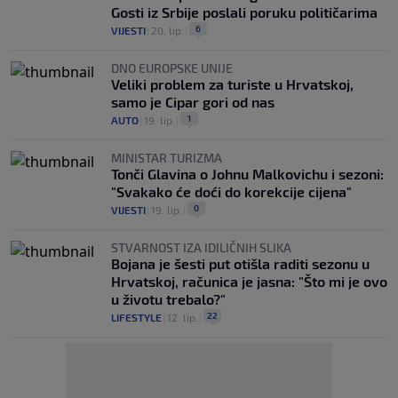
Gosti iz Srbije poslali poruku političarima
6
VIJESTI
|
20. lip.
|
DNO EUROPSKE UNIJE
Veliki problem za turiste u Hrvatskoj,
samo je Cipar gori od nas
1
AUTO
|
19. lip.
|
MINISTAR TURIZMA
Tonči Glavina o Johnu Malkovichu i sezoni:
"Svakako će doći do korekcije cijena"
0
VIJESTI
|
19. lip.
|
STVARNOST IZA IDILIČNIH SLIKA
Bojana je šesti put otišla raditi sezonu u
Hrvatskoj, računica je jasna: "Što mi je ovo
u životu trebalo?"
22
LIFESTYLE
|
12. lip.
|