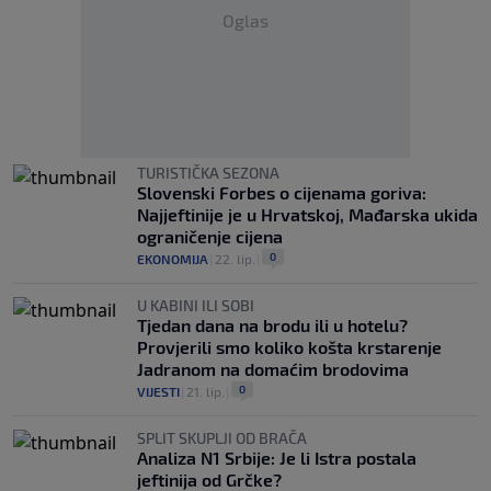
Oglas
TURISTIČKA SEZONA
Slovenski Forbes o cijenama goriva:
Najjeftinije je u Hrvatskoj, Mađarska ukida
ograničenje cijena
0
EKONOMIJA
|
22. lip.
|
U KABINI ILI SOBI
Tjedan dana na brodu ili u hotelu?
Provjerili smo koliko košta krstarenje
Jadranom na domaćim brodovima
0
VIJESTI
|
21. lip.
|
SPLIT SKUPLJI OD BRAČA
Analiza N1 Srbije: Je li Istra postala
jeftinija od Grčke?