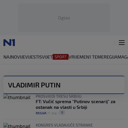
Oglas
NAJNOVIJE
VIJESTI
SVIJET
VRIJEME
N1 TEME
REGIJA
MAG
VLADIMIR PUTIN
PROSVJEDI TRESU SRBIJU
FT: Vučić sprema "Putinov scenarij" za
ostanak na vlasti u Srbiji
5
REGIJA
|
1. srp.
|
KONGRES VLADAJUĆE STRANKE