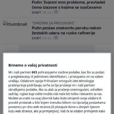
Putin: Svjesni smo problema, prevladat
ćemo izazove s kojima se suočavamo
1
SVIJET
|
28. lip.
|
"SPREMNI ZA PREGOVORE"
Putin poslao znakovitu poruku nakon
žestokih udara na ruske rafinerije
2
SVIJET
|
24. lip.
|
Brinemo o vašoj privatnosti
Mi i naši partneri
603
pohranjujemo osobne podatke, kao što su podaci
Oglas
o pregledavanju ili jedinstveni identifikatori, i pristupamo im na vašem
uređaju. Odabirom opcije Prihvaćam omogućit ćete tehnologije
praćenja koje podržavaju svrhe za čije pružanje mi i naši partneri
obrađujemo podatke. Ako su alati za praćenje onemogućeni, određeni
sadržaj i oglasi koje vidite možda više neće biti toliko relevantni za vas.
Možete se vratiti na ovaj izbornik kako biste izmijenili svoje odabire ili
povukli pristanak u bilo kojem trenutku klikom na Upravljaj postavkama
poveznicu pri dnu web-stranice [ili plutajuće ikone u donjem lijevom
kutu web stranice, ako je primjenjivo]. Vaši će se odabiri primijeniti kako
ZAPAD "OTVORENO GOVORI O RATU"