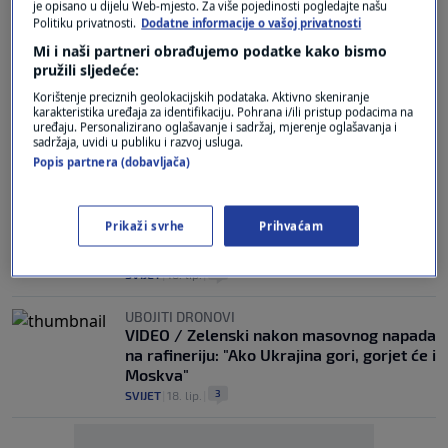
je opisano u dijelu Web-mjesto. Za više pojedinosti pogledajte našu
Putin o ratu u Ukrajini: "Bili smo prisiljeni
Politiku privatnosti.
Dodatne informacije o vašoj privatnosti
stati u obranu ljudi koji tamo žive, koji se
Mi i naši partneri obrađujemo podatke kako bismo
smatraju Rusima"
pružili sljedeće:
4
SVIJET
|
23. lip.
|
Korištenje preciznih geolokacijskih podataka. Aktivno skeniranje
karakteristika uređaja za identifikaciju. Pohrana i/ili pristup podacima na
"UKRAJINA JE DOKAZALA SNAGU"
uređaju. Personalizirano oglašavanje i sadržaj, mjerenje oglašavanja i
Zelenski: NATO treba Ukrajinu, Putin će u
sadržaja, uvidi u publiku i razvoj usluga.
Kremlju ostati do svoje smrti
Popis partnera (dobavljača)
1
SVIJET
|
19. lip.
|
OLAKŠANJE OBITELJIMA
Prikaži svrhe
Prihvaćam
Ukrajina i Rusija ponovno razmijenile
tijela poginulih
1
SVIJET
|
18. lip.
|
UBOJITI DRONOVI
VIDEO / Zelenski nakon masovnog napada
na rafineriju: "Ako Ukrajina gori, gorjet će i
Moskva"
3
SVIJET
|
18. lip.
|