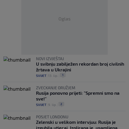
Oglas
NOVI IZVJEŠTAJ
U svibnju zabilježen rekordan broj civilnih
žrtava u Ukrajini
1
SVIJET
|
13. lip.
|
ZVECKANJE ORUŽJEM
Rusija ponovno prijeti: "Spremni smo na
sve!"
2
SVIJET
|
9. lip.
|
POSJET LONDONU
Zelenski u velikom intervjuu: Rusija je
izgubila utjecaj. Izolirana je, usamljena...