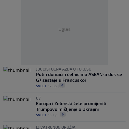
Oglas
JUGOISTOČNA AZIJA U FOKUSU
Putin domaćin čelnicima ASEAN-a dok se
G7 sastaje u Francuskoj
0
SVIJET
|
17. lip.
|
G7
Europa i Zelenski žele promijeniti
Trumpovo mišljenje o Ukrajini
0
SVIJET
|
16. lip.
|
IZ VATRENOG ORUŽJA