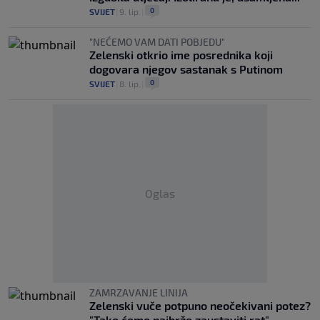
0
SVIJET
|
9. lip.
|
"NEĆEMO VAM DATI POBJEDU"
Zelenski otkrio ime posrednika koji
dogovara njegov sastanak s Putinom
0
SVIJET
|
8. lip.
|
Oglas
ZAMRZAVANJE LINIJA
Zelenski vuče potpuno neočekivani potez?
"Tako ćemo najbrže zaustaviti rat"