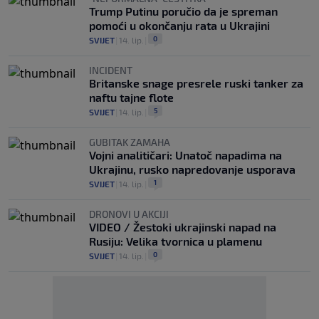
Trump Putinu poručio da je spreman
pomoći u okončanju rata u Ukrajini
0
SVIJET
|
14. lip.
|
INCIDENT
Britanske snage presrele ruski tanker za
naftu tajne flote
5
SVIJET
|
14. lip.
|
GUBITAK ZAMAHA
Vojni analitičari: Unatoč napadima na
Ukrajinu, rusko napredovanje usporava
1
SVIJET
|
14. lip.
|
DRONOVI U AKCIJI
VIDEO / Žestoki ukrajinski napad na
Rusiju: Velika tvornica u plamenu
0
SVIJET
|
14. lip.
|