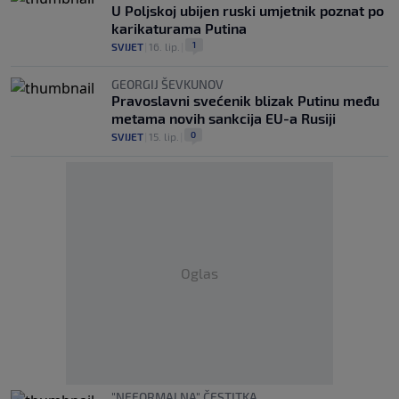
U Poljskoj ubijen ruski umjetnik poznat po
karikaturama Putina
1
SVIJET
|
16. lip.
|
GEORGIJ ŠEVKUNOV
Pravoslavni svećenik blizak Putinu među
metama novih sankcija EU-a Rusiji
0
SVIJET
|
15. lip.
|
Oglas
"NEFORMALNA" ČESTITKA