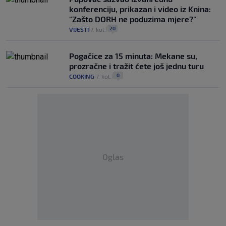
konferenciju, prikazan i video iz Knina:
"Zašto DORH ne poduzima mjere?"
20
VIJESTI
7. kol.
|
|
Pogačice za 15 minuta: Mekane su,
prozračne i tražit ćete još jednu turu
0
COOKING
7. kol.
|
|
Oglas