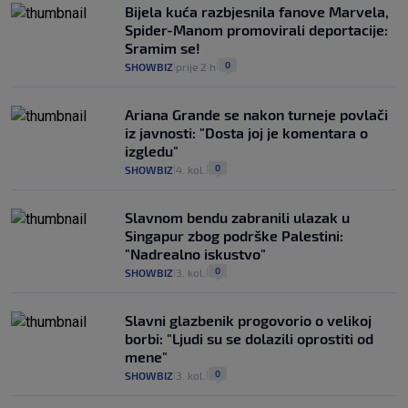
Bijela kuća razbjesnila fanove Marvela,
Spider-Manom promovirali deportacije:
Sramim se!
0
SHOWBIZ
prije 2 h
|
|
Ariana Grande se nakon turneje povlači
iz javnosti: "Dosta joj je komentara o
izgledu"
0
SHOWBIZ
4. kol.
|
|
Slavnom bendu zabranili ulazak u
Singapur zbog podrške Palestini:
"Nadrealno iskustvo"
0
SHOWBIZ
3. kol.
|
|
Slavni glazbenik progovorio o velikoj
borbi: "Ljudi su se dolazili oprostiti od
mene"
0
SHOWBIZ
3. kol.
|
|