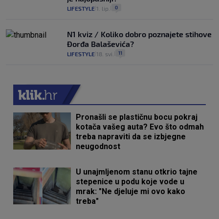
0
LIFESTYLE
1. lip.
|
|
N1 kviz / Koliko dobro poznajete stihove
Đorđa Balaševića?
11
LIFESTYLE
18. svi.
|
|
Pronašli se plastičnu bocu pokraj
kotača vašeg auta? Evo što odmah
treba napraviti da se izbjegne
neugodnost
U unajmljenom stanu otkrio tajne
stepenice u podu koje vode u
mrak: "Ne djeluje mi ovo kako
treba"