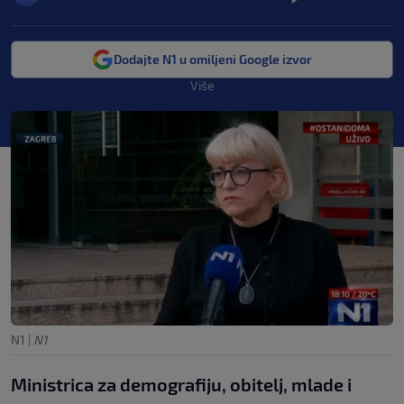
Dodajte N1 u omiljeni Google izvor
Više
N1
|
N1
Ministrica za demografiju, obitelj, mlade i