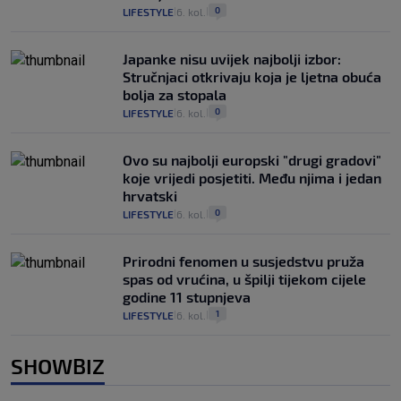
0
LIFESTYLE
6. kol.
|
|
Japanke nisu uvijek najbolji izbor:
Stručnjaci otkrivaju koja je ljetna obuća
bolja za stopala
0
LIFESTYLE
6. kol.
|
|
Ovo su najbolji europski "drugi gradovi"
koje vrijedi posjetiti. Među njima i jedan
hrvatski
0
LIFESTYLE
6. kol.
|
|
Prirodni fenomen u susjedstvu pruža
spas od vrućina, u špilji tijekom cijele
godine 11 stupnjeva
1
LIFESTYLE
6. kol.
|
|
SHOWBIZ