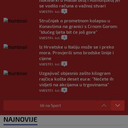
se vodilo računa o važnoj stvari
5
VIJESTI
4. kol.
|
|
Stručnjak o prometnom kolapsu u
Konavlima na granici s Crnom Gorom:
"Idućeg ljeta bit će još gore"
3
VIJESTI
4. kol.
|
|
Iz Hrvatske u Italiju može se i preko
mora. Provjerili smo brodske linije i
cijene
2
VIJESTI
3. kol.
|
|
Uzgajivač objasnio zašto kilogram
rajčica košta deset eura: "Nećete ih
vidjeti na akcijama u trgovinama"
8
VIJESTI
3. kol.
|
|
Selidba je jedno od stresnijih iskustava.
Evo aktualnih cijena i nekoliko savjeta
Idi na Sport
da prođe što lakše i jeftinije
0
VIJESTI
2. kol.
NAJNOVIJE
|
|
Izračunali smo koliko košta putovanje