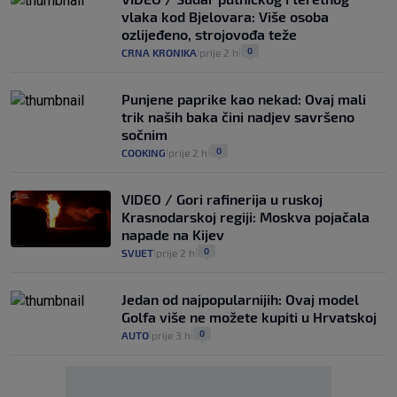
vlaka kod Bjelovara: Više osoba
ozlijeđeno, strojovođa teže
0
CRNA KRONIKA
prije 2 h
|
|
Punjene paprike kao nekad: Ovaj mali
trik naših baka čini nadjev savršeno
sočnim
0
COOKING
prije 2 h
|
|
VIDEO / Gori rafinerija u ruskoj
Krasnodarskoj regiji: Moskva pojačala
napade na Kijev
0
SVIJET
prije 2 h
|
|
Jedan od najpopularnijih: Ovaj model
Golfa više ne možete kupiti u Hrvatskoj
0
AUTO
prije 3 h
|
|