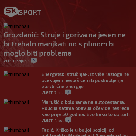
SPORT
Grozdanić: Struje i goriva na jesen ne
bi trebalo manjkati no s plinom bi
moglo biti problema
0
VIJESTI
prije 6 h
|
|
Energetski stručnjak: Iz više razloga ne
očekujem nestašice niti poskupljenja
električne energije
0
VIJESTI
7. kol.
|
|
Marušić o kolonama na autocestama:
Policija satima obavlja očevide nesreća
kao prije 50 godina. Evo kako to ubrzati
7
VIJESTI
4. kol.
|
|
Tadić: Krško je u boljoj poziciji od
nuklearki u Mađarskoj i Rumunjskoj jer