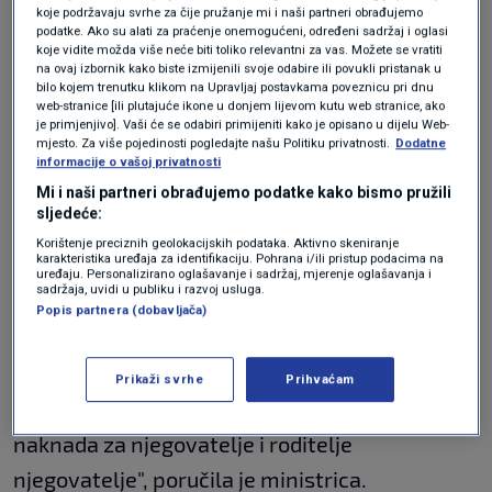
koje podržavaju svrhe za čije pružanje mi i naši partneri obrađujemo
podatke. Ako su alati za praćenje onemogućeni, određeni sadržaj i oglasi
Na pitanje kada će se podići iznosi naknada za
koje vidite možda više neće biti toliko relevantni za vas. Možete se vratiti
na ovaj izbornik kako biste izmijenili svoje odabire ili povukli pristanak u
njegovatelje i roditelje njegovatelje djece s
bilo kojem trenutku klikom na Upravljaj postavkama poveznicu pri dnu
invaliditetom, Bedeković je naglasila da je
web-stranice [ili plutajuće ikone u donjem lijevom kutu web stranice, ako
je primjenjivo]. Vaši će se odabiri primijeniti kako je opisano u dijelu Web-
podizanje bilo u planu u sklopu novog Zakona o
mjesto. Za više pojedinosti pogledajte našu Politiku privatnosti.
Dodatne
informacije o vašoj privatnosti
socijalnoj skrbi, koji nije donesen zbog pojave
Mi i naši partneri obrađujemo podatke kako bismo pružili
koronavirusa.
sljedeće:
Korištenje preciznih geolokacijskih podataka. Aktivno skeniranje
karakteristika uređaja za identifikaciju. Pohrana i/ili pristup podacima na
"Bilo je u planu donošenje novog Zakona o
uređaju. Personalizirano oglašavanje i sadržaj, mjerenje oglašavanja i
sadržaja, uvidi u publiku i razvoj usluga.
socijalnoj skrbi, zakon je trebao biti donesen u
Popis partnera (dobavljača)
trećem mjesecu. Fiskalni učinak Zakona o
socijalnoj skrbi bio je oko pola milijarde kuna.
Prikaži svrhe
Prihvaćam
Tim zakonom je bilo predviđeno podizanje
naknada za njegovatelje i roditelje
njegovatelje", poručila je ministrica.