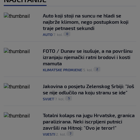
Auto koji stoji na suncu ne hladi se
najbrže klimom, nego postupkom koji
traje petnaest sekundi
0
AUTO
7. kol.
|
|
FOTO / Dunav se isušuje, a na površinu
izranjaju njemački ratni brodovi i kosti
mamuta
2
KLIMATSKE PROMJENE
5. kol.
|
|
Jakovina o posjetu Zelenskog Srbiji: "Još
se nije odlučilo na koju stranu se ide"
5
SVIJET
7. kol.
|
|
Totalni kolaps na jugu Hrvatske, granica
paralizirana. Neki iscrpljeni putnici
završili na Hitnoj: "Ovo je teror!"
7
VIJESTI
2. kol.
|
|