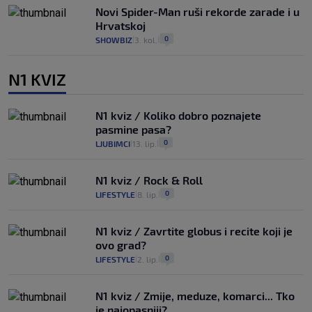
Novi Spider-Man ruši rekorde zarade i u
Hrvatskoj
0
SHOWBIZ
3. kol.
|
|
N1 KVIZ
N1 kviz / Koliko dobro poznajete
pasmine pasa?
0
LJUBIMCI
13. lip.
|
|
N1 kviz / Rock & Roll
0
LIFESTYLE
8. lip.
|
|
N1 kviz / Zavrtite globus i recite koji je
ovo grad?
0
LIFESTYLE
2. lip.
|
|
N1 kviz / Zmije, meduze, komarci... Tko
je najopasniji?