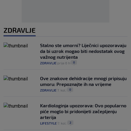
ZDRAVLJE
Stalno ste umorni? Liječnici upozoravaju
da bi uzrok mogao biti nedostatak ovog
važnog nutrijenta
0
ZDRAVLJE
prije 6 h
|
|
Ove znakove dehidracije mnogi pripisuju
umoru: Prepoznajte ih na vrijeme
0
ZDRAVLJE
7. kol.
|
|
Kardiologinja upozorava: Ovo popularno
piće moglo bi pridonijeti začepljenju
arterija
2
LIFESTYLE
7. kol.
|
|