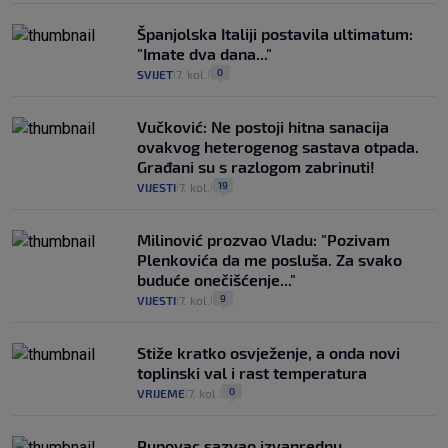
Španjolska Italiji postavila ultimatum:
"Imate dva dana..."
0
SVIJET
7. kol.
|
|
Vučković: Ne postoji hitna sanacija
ovakvog heterogenog sastava otpada.
Građani su s razlogom zabrinuti!
19
VIJESTI
7. kol.
|
|
Milinović prozvao Vladu: "Pozivam
Plenkovića da me posluša. Za svako
buduće onečišćenje..."
9
VIJESTI
7. kol.
|
|
Stiže kratko osvježenje, a onda novi
toplinski val i rast temperatura
0
VRIJEME
7. kol.
|
|
Pupovac sazvao izvanrednu