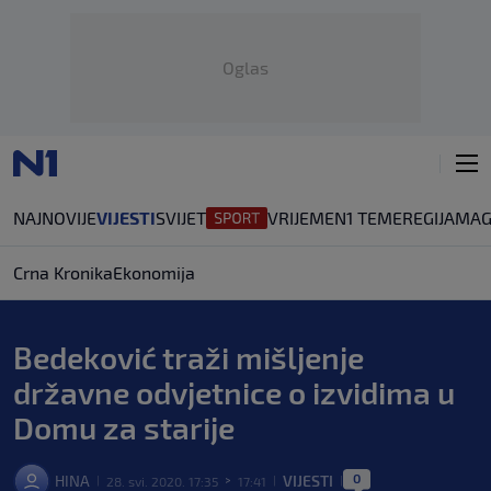
Oglas
NAJNOVIJE
VIJESTI
SVIJET
VRIJEME
N1 TEME
REGIJA
MAG
Crna Kronika
Ekonomija
Bedeković traži mišljenje
državne odvjetnice o izvidima u
Domu za starije
0
HINA
VIJESTI
28. svi. 2020. 17:35
17:41
|
>
|
|