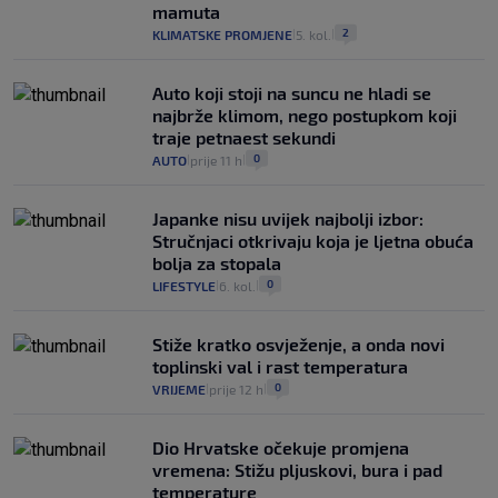
mamuta
2
KLIMATSKE PROMJENE
5. kol.
|
|
Auto koji stoji na suncu ne hladi se
najbrže klimom, nego postupkom koji
traje petnaest sekundi
0
AUTO
prije 11 h
|
|
Japanke nisu uvijek najbolji izbor:
Stručnjaci otkrivaju koja je ljetna obuća
bolja za stopala
0
LIFESTYLE
6. kol.
|
|
Stiže kratko osvježenje, a onda novi
toplinski val i rast temperatura
0
VRIJEME
prije 12 h
|
|
Dio Hrvatske očekuje promjena
vremena: Stižu pljuskovi, bura i pad
temperature