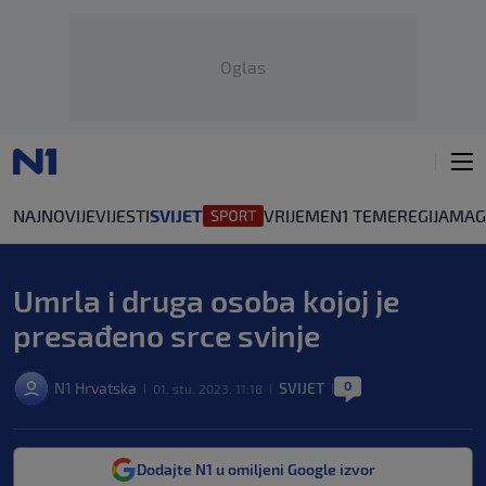
Oglas
NAJNOVIJE
VIJESTI
SVIJET
VRIJEME
N1 TEME
REGIJA
MAG
Umrla i druga osoba kojoj je
presađeno srce svinje
0
N1 Hrvatska
SVIJET
01. stu. 2023. 11:18
|
|
|
Dodajte N1 u omiljeni Google izvor