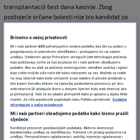
transplantaciji šest dana kasnije. Zbog
postojeće srčane bolesti nije bio kandidat za
tradicionalnu transplantaciju ljudskog srca.
Brinemo o vašoj privatnosti
"Jedina stvarna preostala nada mi je otići sa
Mi i naši partneri
603
pohranjujemo osobne podatke, kao što su podaci o
pregledavanju ili jedinstveni identifikatori, i pristupamo im na vašem
svinjskim srcem, ksenotransplantacijom",
uređaju. Odabirom opcije Prihvaćam omogućit ćete tehnologije praćenja
koje podržavaju svrhe za čije pružanje mi i naši partneri obrađujemo
rekao je Faucette bolnici u internom intervjuu
podatke. Ako su alati za praćenje onemogućeni, određeni sadržaj i oglasi
koje vidite možda više neće biti toliko relevantni za vas. Možete se vratiti
nekoliko dana prije operacije.
na ovaj izbornik kako biste izmijenili svoje odabire ili povukli pristanak u
bilo kojem trenutku klikom na Upravljaj postavkama poveznicu pri dnu
web-stranice [ili plutajuće ikone u donjem lijevom kutu web stranice, ako
je primjenjivo]. Vaši će se odabiri primijeniti kako je opisano u dijelu Web-
"Nemamo nikakvih očekivanja osim što se
mjesto. Za više pojedinosti pogledajte našu Politiku privatnosti.
Dodatne
informacije o vašoj privatnosti
nadamo da ćemo više vremena provoditi
Mi i naši partneri obrađujemo podatke kako bismo pružili
zajedno", rekla je tada njegova supruga Ann
sljedeće:
Faucette.
Korištenje preciznih geolokacijskih podataka. Aktivno skeniranje
karakteristika uređaja za identifikaciju. Pohrana i/ili pristup podacima na
uređaju. Personalizirano oglašavanje i sadržaj, mjerenje oglašavanja i