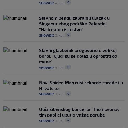
0
SHOWBIZ
4. kol.
|
|
Slavnom bendu zabranili ulazak u
Singapur zbog podrške Palestini:
"Nadrealno iskustvo"
0
SHOWBIZ
3. kol.
|
|
Slavni glazbenik progovorio o velikoj
borbi: "Ljudi su se dolazili oprostiti od
mene"
0
SHOWBIZ
3. kol.
|
|
Novi Spider-Man ruši rekorde zarade i u
Hrvatskoj
0
SHOWBIZ
3. kol.
|
|
Uoči šibenskog koncerta, Thompsonov
tim publici uputio važne poruke
4
SHOWBIZ
3. kol.
|
|