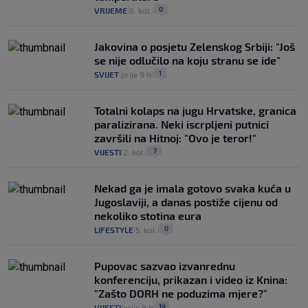
0
VRIJEME
6. kol.
|
|
Jakovina o posjetu Zelenskog Srbiji: "Još
se nije odlučilo na koju stranu se ide"
1
SVIJET
prije 9 h
|
|
Totalni kolaps na jugu Hrvatske, granica
paralizirana. Neki iscrpljeni putnici
završili na Hitnoj: "Ovo je teror!"
7
VIJESTI
2. kol.
|
|
Nekad ga je imala gotovo svaka kuća u
Jugoslaviji, a danas postiže cijenu od
nekoliko stotina eura
0
LIFESTYLE
5. kol.
|
|
Pupovac sazvao izvanrednu
konferenciju, prikazan i video iz Knina:
"Zašto DORH ne poduzima mjere?"
14
VIJESTI
prije 8 h
|
|