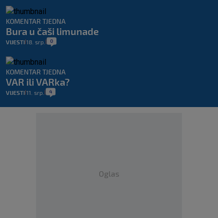
KOMENTAR TJEDNA
Bura u čaši limunade
0
VIJESTI
18. srp.
|
|
KOMENTAR TJEDNA
VAR ili VARka?
4
VIJESTI
11. srp.
|
|
Oglas