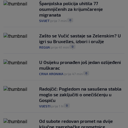
junaci naših priča budu oni koji pomažu,
Španjolska policija uhitila 77
a ne oni koji su pobijedili nekoga"
osumnjičenih za krijumčarenje
2
VIJESTI
30. srp.
|
|
migranata
0
SVIJET
prije 7 min
|
|
Zašto se Vučić sastaje sa Zelenskim? U
igri su Bruxelles, izbori i oružje
0
REGIJA
prije 41 min
|
|
U Osijeku pronađen još jedan ozlijeđeni
muškarac
0
CRNA KRONIKA
prije 47 min
|
|
Radojčić: Pogledom na sasušena stabla
moglo se zaključiti o onečišćenju u
Gospiću
0
VIJESTI
prije 1 h
|
|
Od subote redovan promet na dvije
ključne zagrebačke prometnice