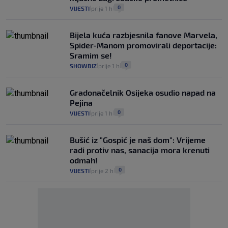
0
VIJESTI
prije 1 h
|
|
Bijela kuća razbjesnila fanove Marvela,
Spider-Manom promovirali deportacije:
Sramim se!
0
SHOWBIZ
prije 1 h
|
|
Gradonačelnik Osijeka osudio napad na
Pejina
0
VIJESTI
prije 1 h
|
|
Bušić iz "Gospić je naš dom": Vrijeme
radi protiv nas, sanacija mora krenuti
odmah!
0
VIJESTI
prije 2 h
|
|