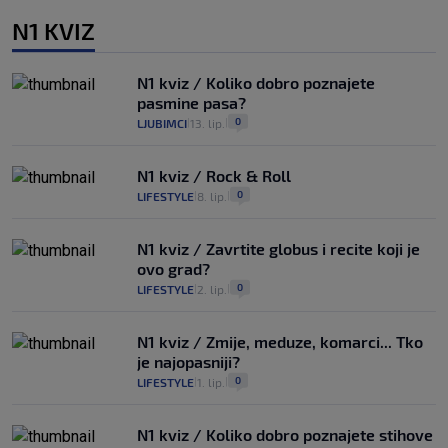
N1 KVIZ
N1 kviz / Koliko dobro poznajete
pasmine pasa?
0
LJUBIMCI
13. lip.
|
|
N1 kviz / Rock & Roll
0
LIFESTYLE
8. lip.
|
|
N1 kviz / Zavrtite globus i recite koji je
ovo grad?
0
LIFESTYLE
2. lip.
|
|
N1 kviz / Zmije, meduze, komarci... Tko
je najopasniji?
0
LIFESTYLE
1. lip.
|
|
N1 kviz / Koliko dobro poznajete stihove