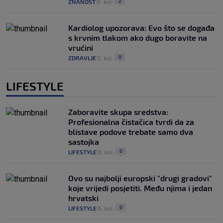
2
ZNANOST
6. kol.
|
|
Kardiolog upozorava: Evo što se događa
s krvnim tlakom ako dugo boravite na
vrućini
0
ZDRAVLJE
5. kol.
|
|
LIFESTYLE
Zaboravite skupa sredstva:
Profesionalna čistačica tvrdi da za
blistave podove trebate samo dva
sastojka
0
LIFESTYLE
6. kol.
|
|
Ovo su najbolji europski "drugi gradovi"
koje vrijedi posjetiti. Među njima i jedan
hrvatski
0
LIFESTYLE
6. kol.
|
|