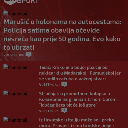
SPORT
Marušić o kolonama na autocestama:
Policija satima obavlja očevide
nesreća kao prije 50 godina. Evo kako
to ubrzati
6
VIJESTI
4. kol.
|
|
Tadić: Krško je u boljoj poziciji od
nuklearki u Mađarskoj i Rumunjskoj jer
se vodilo računa o važnoj stvari
5
VIJESTI
4. kol.
|
|
Stručnjak o prometnom kolapsu u
Konavlima na granici s Crnom Gorom:
"Idućeg ljeta bit će još gore"
3
VIJESTI
4. kol.
|
|
Iz Hrvatske u Italiju može se i preko
mora. Provjerili smo brodske linije i