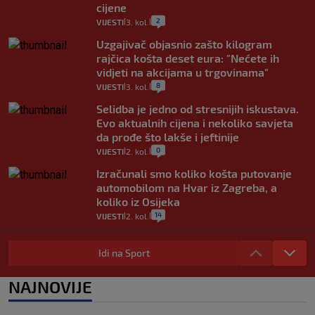
cijene
2
VIJESTI
3. kol.
|
|
Uzgajivač objasnio zašto kilogram
rajčica košta deset eura: "Nećete ih
vidjeti na akcijama u trgovinama"
8
VIJESTI
3. kol.
|
|
Selidba je jedno od stresnijih iskustava.
Evo aktualnih cijena i nekoliko savjeta
da prođe što lakše i jeftinije
0
VIJESTI
2. kol.
|
|
Izračunali smo koliko košta putovanje
automobilom na Hvar iz Zagreba, a
koliko iz Osijeka
14
VIJESTI
2. kol.
|
|
"Kći je otišla na more, a zaboravila
zdravstvenu iskaznicu". Kakva su prava
Idi na Sport
pacijenata izvan mjesta prebivališta?
1
VIJESTI
1. kol.
NAJNOVIJE
|
|
Kako spriječiti nasilje? "Tako da glavni