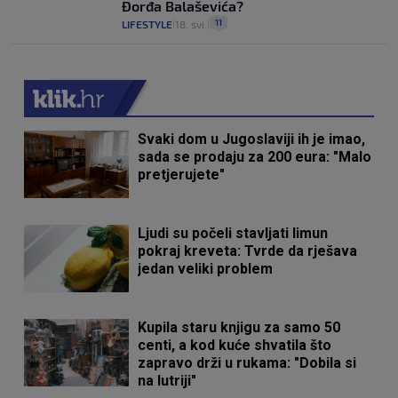
Đorđa Balaševića?
11
LIFESTYLE
18. svi.
|
|
Svaki dom u Jugoslaviji ih je imao,
sada se prodaju za 200 eura: "Malo
pretjerujete"
Ljudi su počeli stavljati limun
pokraj kreveta: Tvrde da rješava
jedan veliki problem
Kupila staru knjigu za samo 50
centi, a kod kuće shvatila što
zapravo drži u rukama: "Dobila si
na lutriji"