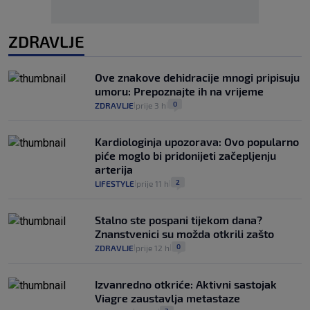
ZDRAVLJE
Ove znakove dehidracije mnogi pripisuju
umoru: Prepoznajte ih na vrijeme
0
ZDRAVLJE
prije 3 h
|
|
Kardiologinja upozorava: Ovo popularno
piće moglo bi pridonijeti začepljenju
arterija
2
LIFESTYLE
prije 11 h
|
|
Stalno ste pospani tijekom dana?
Znanstvenici su možda otkrili zašto
0
ZDRAVLJE
prije 12 h
|
|
Izvanredno otkriće: Aktivni sastojak
Viagre zaustavlja metastaze