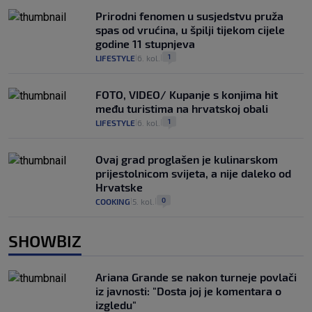
Prirodni fenomen u susjedstvu pruža
spas od vrućina, u špilji tijekom cijele
godine 11 stupnjeva
1
LIFESTYLE
6. kol.
|
|
FOTO, VIDEO/ Kupanje s konjima hit
među turistima na hrvatskoj obali
1
LIFESTYLE
6. kol.
|
|
Ovaj grad proglašen je kulinarskom
prijestolnicom svijeta, a nije daleko od
Hrvatske
0
COOKING
5. kol.
|
|
SHOWBIZ
Ariana Grande se nakon turneje povlači
iz javnosti: "Dosta joj je komentara o
izgledu"