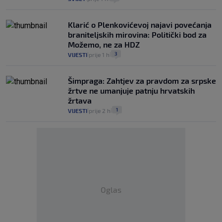
Klarić o Plenkovićevoj najavi povećanja
braniteljskih mirovina: Politički bod za
Možemo, ne za HDZ
3
VIJESTI
prije 1 h
|
|
Šimpraga: Zahtjev za pravdom za srpske
žrtve ne umanjuje patnju hrvatskih
žrtava
1
VIJESTI
prije 2 h
|
|
Oglas