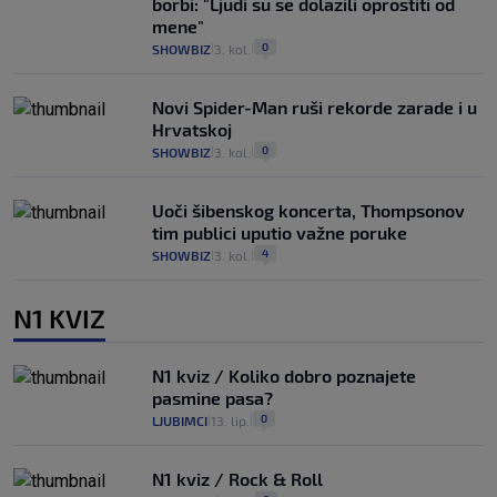
borbi: "Ljudi su se dolazili oprostiti od
mene"
0
SHOWBIZ
3. kol.
|
|
Novi Spider-Man ruši rekorde zarade i u
Hrvatskoj
0
SHOWBIZ
3. kol.
|
|
Uoči šibenskog koncerta, Thompsonov
tim publici uputio važne poruke
4
SHOWBIZ
3. kol.
|
|
N1 KVIZ
N1 kviz / Koliko dobro poznajete
pasmine pasa?
0
LJUBIMCI
13. lip.
|
|
N1 kviz / Rock & Roll