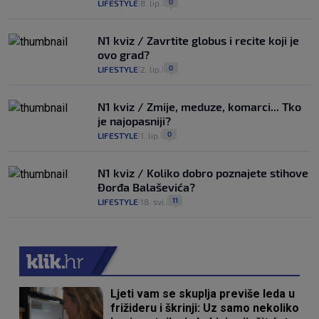
0
LIFESTYLE
8. lip.
|
|
N1 kviz / Zavrtite globus i recite koji je
ovo grad?
0
LIFESTYLE
2. lip.
|
|
N1 kviz / Zmije, meduze, komarci... Tko
je najopasniji?
0
LIFESTYLE
1. lip.
|
|
N1 kviz / Koliko dobro poznajete stihove
Đorđa Balaševića?
11
LIFESTYLE
18. svi.
|
|
Ljeti vam se skuplja previše leda u
frižideru i škrinji: Uz samo nekoliko