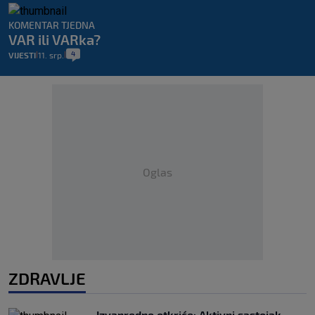
KOMENTAR TJEDNA
VAR ili VARka?
4
VIJESTI
11. srp.
|
|
Oglas
ZDRAVLJE
Izvanredno otkriće: Aktivni sastojak