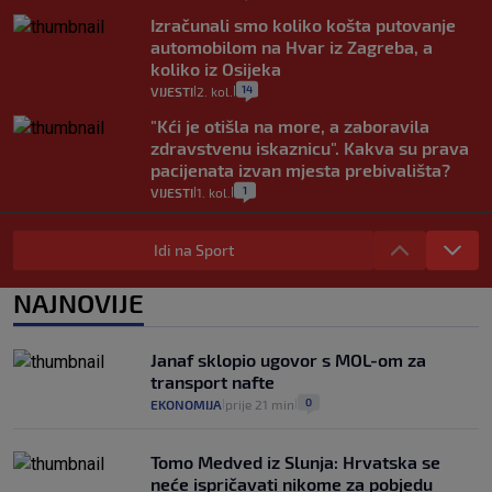
Izračunali smo koliko košta putovanje
automobilom na Hvar iz Zagreba, a
koliko iz Osijeka
14
VIJESTI
2. kol.
|
|
"Kći je otišla na more, a zaboravila
zdravstvenu iskaznicu". Kakva su prava
pacijenata izvan mjesta prebivališta?
1
VIJESTI
1. kol.
|
|
Provjerili smo "što ćemo onda" ako
Plenković na 15 dana ukine mjere: "Ne bi
Idi na Sport
se dogodilo ništa. Vlada se zaljubila u te
intervencije"
NAJNOVIJE
25
VIJESTI
30. srp.
|
|
Analitičar o Mostu: Oni su u yin-yang
Janaf sklopio ugovor s MOL-om za
poziciji i imaju drugog najpoznatijeg
transport nafte
bravara u povijesti Hrvatske
0
EKONOMIJA
prije 21 min
|
|
16
VIJESTI
30. srp.
|
|
Tomo Medved iz Slunja: Hrvatska se
neće ispričavati nikome za pobjedu