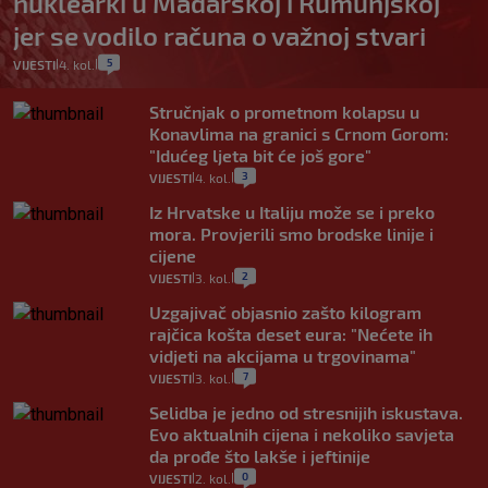
nuklearki u Mađarskoj i Rumunjskoj
jer se vodilo računa o važnoj stvari
5
VIJESTI
4. kol.
|
|
Stručnjak o prometnom kolapsu u
Konavlima na granici s Crnom Gorom:
"Idućeg ljeta bit će još gore"
3
VIJESTI
4. kol.
|
|
Iz Hrvatske u Italiju može se i preko
mora. Provjerili smo brodske linije i
cijene
2
VIJESTI
3. kol.
|
|
Uzgajivač objasnio zašto kilogram
rajčica košta deset eura: "Nećete ih
vidjeti na akcijama u trgovinama"
7
VIJESTI
3. kol.
|
|
Selidba je jedno od stresnijih iskustava.
Evo aktualnih cijena i nekoliko savjeta
da prođe što lakše i jeftinije
0
VIJESTI
2. kol.
|
|