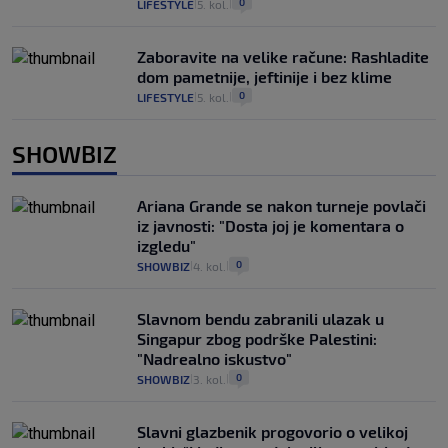
0
LIFESTYLE
5. kol.
|
|
Zaboravite na velike račune: Rashladite
dom pametnije, jeftinije i bez klime
0
LIFESTYLE
5. kol.
|
|
SHOWBIZ
Ariana Grande se nakon turneje povlači
iz javnosti: "Dosta joj je komentara o
izgledu"
0
SHOWBIZ
4. kol.
|
|
Slavnom bendu zabranili ulazak u
Singapur zbog podrške Palestini:
"Nadrealno iskustvo"
0
SHOWBIZ
3. kol.
|
|
Slavni glazbenik progovorio o velikoj