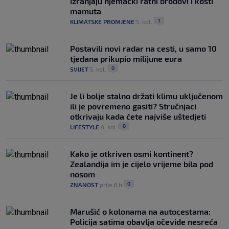
izranjaju njemački ratni brodovi i kosti
mamuta
1
KLIMATSKE PROMJENE
5. kol.
|
|
Postavili novi radar na cesti, u samo 10
tjedana prikupio milijune eura
0
SVIJET
5. kol.
|
|
Je li bolje stalno držati klimu uključenom
ili je povremeno gasiti? Stručnjaci
otkrivaju kada ćete najviše uštedjeti
0
LIFESTYLE
4. kol.
|
|
Kako je otkriven osmi kontinent?
Zealandija im je cijelo vrijeme bila pod
nosom
0
ZNANOST
prije 8 h
|
|
Marušić o kolonama na autocestama:
Policija satima obavlja očevide nesreća