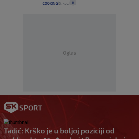
0
COOKING
5. kol.
|
|
Oglas
SPORT
Tadić: Krško je u boljoj poziciji od