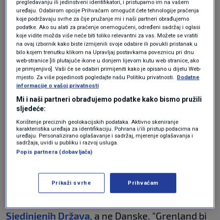
pregledavanju ili jedinstveni identifikatori, i pristupamo im na vašem
Frederiksen
, ponavljajući da Grenland nije na
uređaju. Odabirom opcije Prihvaćam omogućit ćete tehnologije praćenja
koje podržavaju svrhe za čije pružanje mi i naši partneri obrađujemo
prodaju.
podatke. Ako su alati za praćenje onemogućeni, određeni sadržaj i oglasi
koje vidite možda više neće biti toliko relevantni za vas. Možete se vratiti
na ovaj izbornik kako biste izmijenili svoje odabire ili povukli pristanak u
„Jedan od razloga zašto smo izgradili NATO
bilo kojem trenutku klikom na Upravljaj postavkama poveznicu pri dnu
web-stranice [ili plutajuće ikone u donjem lijevom kutu web stranice, ako
prije mnogo, mnogo godina jest taj što ako se
je primjenjivo]. Vaši će se odabiri primijeniti kako je opisano u dijelu Web-
mjesto. Za više pojedinosti pogledajte našu Politiku privatnosti.
Dodatne
nekome od nas nešto dogodi, onda bi se svi
informacije o vašoj privatnosti
trebali zauzeti jedni za druge“, rekla je.
Mi i naši partneri obrađujemo podatke kako bismo pružili
sljedeće:
Korištenje preciznih geolokacijskih podataka. Aktivno skeniranje
Danska premijerka iz Grenlanda:
karakteristika uređaja za identifikaciju. Pohrana i/ili pristup podacima na
Nalazimo se u ozbiljnoj situaciji. Svi
uređaju. Personalizirano oglašavanje i sadržaj, mjerenje oglašavanja i
sadržaja, uvidi u publiku i razvoj usluga.
to mogu vidjeti
Popis partnera (dobavljača)
SVIJET
23. sij.
|
Trump je u utorak u Ankari izjavio da bi
Prikaži svrhe
Prihvaćam
Grenland trebao biti pod kontrolom
Sjedinjenih Država
, a ne Danske. "Grenland bi