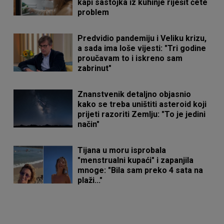
kapi sastojka iz kuhinje riješit ćete
problem
Predvidio pandemiju i Veliku krizu,
a sada ima loše vijesti: "Tri godine
proučavam to i iskreno sam
zabrinut"
Znanstvenik detaljno objasnio
kako se treba uništiti asteroid koji
prijeti razoriti Zemlju: "To je jedini
način"
Tijana u moru isprobala
"menstrualni kupaći" i zapanjila
mnoge: "Bila sam preko 4 sata na
plaži..."