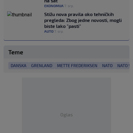
na sat"
EKONOMIJA
7. srp.
|
Stižu nova pravila oko tehničkih
pregleda: Zbog jedne novosti, mogli
biste lako "pasti"
AUTO
7. srp.
|
Teme
DANSKA
GRENLAND
METTE FREDERIKSEN
NATO
NATO S
Oglas