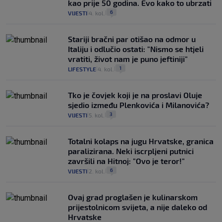
kao prije 50 godina. Evo kako to ubrzati
6
VIJESTI
4. kol.
|
|
Stariji bračni par otišao na odmor u
Italiju i odlučio ostati: "Nismo se htjeli
vratiti, život nam je puno jeftiniji"
1
LIFESTYLE
4. kol.
|
|
Tko je čovjek koji je na proslavi Oluje
sjedio između Plenkovića i Milanovića?
3
VIJESTI
5. kol.
|
|
Totalni kolaps na jugu Hrvatske, granica
paralizirana. Neki iscrpljeni putnici
završili na Hitnoj: "Ovo je teror!"
6
VIJESTI
2. kol.
|
|
Ovaj grad proglašen je kulinarskom
prijestolnicom svijeta, a nije daleko od
Hrvatske