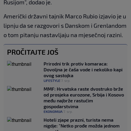
Rusijom", dodao je.
Američki državni tajnik Marco Rubio izjavio je u
lipnju da se razgovori s Danskom i Grenlandom
o tom pitanju nastavljaju na mjesečnoj razini.
PROČITAJTE JOŠ
Prirodni trik protiv komaraca:
Dovoljna je čaša vode i nekoliko kapi
ovog sastojka
LIFESTYLE
7. srp.
|
MMF: Hrvatska raste dvostruko brže
od prosjeka eurozone, Srbija i Kosovo
među najbrže rastućim
gospodarstvima
EKONOMIJA
7. srp.
|
Hoteli zjape prazni, turista nema
nigdje: "Netko prođe možda jednom