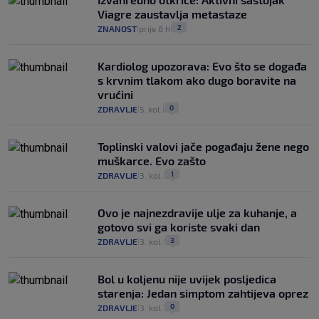
Viagre zaustavlja metastaze
2
ZNANOST
prije 8 h
|
|
Kardiolog upozorava: Evo što se događa
s krvnim tlakom ako dugo boravite na
vrućini
0
ZDRAVLJE
5. kol.
|
|
Toplinski valovi jače pogađaju žene nego
muškarce. Evo zašto
1
ZDRAVLJE
3. kol.
|
|
Ovo je najnezdravije ulje za kuhanje, a
gotovo svi ga koriste svaki dan
3
ZDRAVLJE
3. kol.
|
|
Bol u koljenu nije uvijek posljedica
starenja: Jedan simptom zahtijeva oprez
0
ZDRAVLJE
3. kol.
|
|