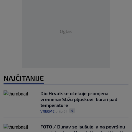
Oglas
NAJČITANIJE
Dio Hrvatske očekuje promjena
vremena: Stižu pljuskovi, bura i pad
temperature
0
VRIJEME
prije 8 h
|
|
FOTO / Dunav se isušuje, a na površinu