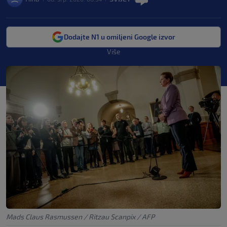
Dodajte N1 u omiljeni Google izvor
Više
Mads Claus Rasmussen / Ritzau Scanpix / AFP