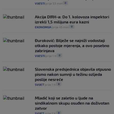
0
VIJESTI
prije 33 min
|
|
Akcija DIRH-a: Do 1. kolovoza inspektori
izrekli 1,5 milijuna eura kazni
0
EKONOMIJA
prije 45 min
|
|
Đuroković: Bilježe se najniži vodostaji
otkako postoje mjerenja, a ovo posebno
zabrinjava
0
VIJESTI
prije 1 h
|
|
Slovenska predsjednica objavila otpusno
pismo nakon sumnji u težinu ozljeda
poslije nesreće
0
SVIJET
prije 1 h
|
|
Mladić koji se zaletio u ljude na
sindikalnom skupu osuđen na doživotan
zatvor
0
SVIJET
prije 1 h
|
|