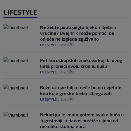
LIFESTYLE
Ne želite paliti peglu tijekom ljetnih
vrućina? Ovaj trik može pomoći da
odjeća ne izgleda zgužvano
0
LIFESTYLE
5. kol.
|
|
Pet horoskopskih znakova koji bi ovog
ljeta pronaći svoju srodnu dušu
0
LIFESTYLE
5. kol.
|
|
Ruže uz ove biljke neće bujno cvjetati:
Evo koje greške treba izbjegavati
0
LIFESTYLE
5. kol.
|
|
Nekad ga je imala gotovo svaka kuća u
Jugoslaviji, a danas postiže cijenu od
nekoliko stotina eura