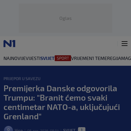
Oglas
NAJNOVIJE
VIJESTI
SVIJET
VRIJEME
N1 TEME
REGIJA
MAG
PRIJEPOR U SAVEZU
Premijerka Danske odgovorila
Trumpu: "Branit ćemo svaki
centimetar NATO-a, uključujući
Grenland"
1
Hina
SVIJET
08. srp. 2026. 08:54
|
|
|