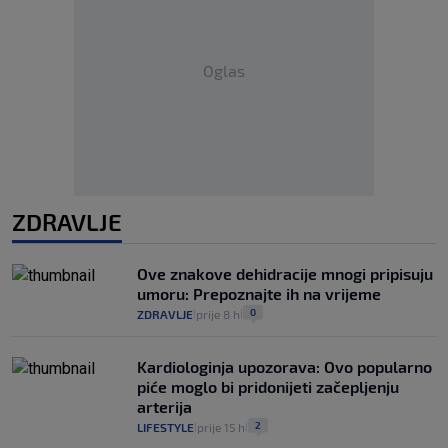
Oglas
ZDRAVLJE
Ove znakove dehidracije mnogi pripisuju
umoru: Prepoznajte ih na vrijeme
0
ZDRAVLJE
prije 8 h
|
|
Kardiologinja upozorava: Ovo popularno
piće moglo bi pridonijeti začepljenju
arterija
2
LIFESTYLE
prije 15 h
|
|