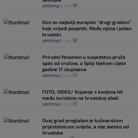
0
LIFESTYLE
6. kol.
|
|
Ovo su najbolji europski "drugi gradovi"
koje vrijedi posjetiti. Među njima i jedan
hrvatski
0
LIFESTYLE
6. kol.
|
|
Prirodni fenomen u susjedstvu pruža
spas od vrućina, u špilji tijekom cijele
godine 11 stupnjeva
1
LIFESTYLE
6. kol.
|
|
FOTO, VIDEO/ Kupanje s konjima hit
među turistima na hrvatskoj obali
1
LIFESTYLE
6. kol.
|
|
Ovaj grad proglašen je kulinarskom
prijestolnicom svijeta, a nije daleko od
Hrvatske