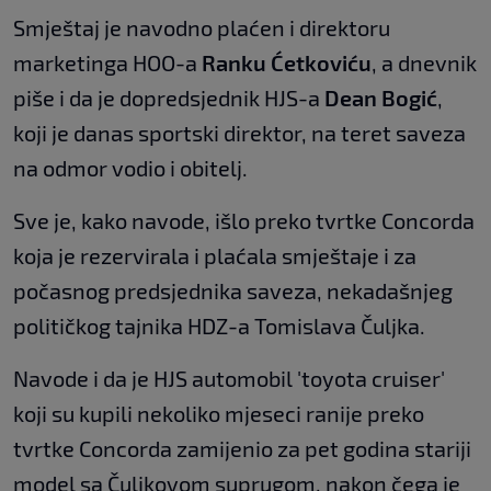
Smještaj je navodno plaćen i direktoru
marketinga HOO-a
Ranku Ćetkoviću
, a dnevnik
piše i da je dopredsjednik HJS-a
Dean Bogić
,
koji je danas sportski direktor, na teret saveza
na odmor vodio i obitelj.
Sve je, kako navode, išlo preko tvrtke Concorda
koja je rezervirala i plaćala smještaje i za
počasnog predsjednika saveza, nekadašnjeg
političkog tajnika HDZ-a Tomislava Čuljka.
Navode i da je HJS automobil 'toyota cruiser'
koji su kupili nekoliko mjeseci ranije preko
tvrtke Concorda zamijenio za pet godina stariji
model sa Čuljkovom suprugom, nakon čega je