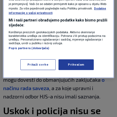
Uz to, Čuljak je naglasio da u potpunosti
je primjenjivo]. Vaši će se odabiri primijeniti kako je opisano u dijelu Web-
podržava današnje priopćenje HJS-a u kojem
mjesto. Za više pojedinosti pogledajte našu Politiku privatnosti.
Dodatne
informacije o vašoj privatnosti
su reagirali na medijske napise o navodnoj
Mi i naši partneri obrađujemo podatke kako bismo pružili
nepravilnoj potrošnji, uključujući kupnju vozila,
sljedeće:
Korištenje preciznih geolokacijskih podataka. Aktivno skeniranje
koja se pripisuje savezu za razdoblje od 2021.
karakteristika uređaja za identifikaciju. Pohrana i/ili pristup podacima na
uređaju. Personalizirano oglašavanje i sadržaj, mjerenje oglašavanja i
do 2022. godine.
sadržaja, uvidi u publiku i razvoj usluga.
Popis partnera (dobavljača)
HJS je izvijestio kako postupci pojedinih bivših
zaposlenika i selektivno izvještavanje medija
Prikaži svrhe
Prihvaćam
ne odražavaju u potpunosti činjenično stanje i
mogu dovesti do obmanjujućih zaključaka
o
načinu rada saveza
, a za koje upravni i
nadzorni odbor HJS-a nisu imali saznanja.
Uskok i policija nisu se