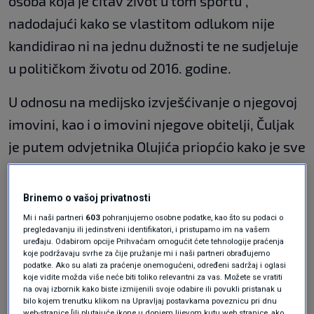
osoba koja je čitav život u tom sportu",
nadodajući kako se vlastitom odlukom nije
kandidirao ni na jednu dužnosti te ne sudjeluje
u političkom životu od 2016. godine.
U odnosu na medijsko izvješćivanje o njegovoj
imovini, kao i o imovini njegove obitelji, Čuljak
je putem odvjetnika Olujića priopćio kako je sve
što on ili njegova obitelj posjeduju stečeno na
zakonit način.
Brinemo o vašoj privatnosti
Mi i naši partneri
603
pohranjujemo osobne podatke, kao što su podaci o
Jandroković o aferama u skijaškom i
pregledavanju ili jedinstveni identifikatori, i pristupamo im na vašem
uređaju. Odabirom opcije Prihvaćam omogućit ćete tehnologije praćenja
judo savezu: Žao mi je što se uz sport
koje podržavaju svrhe za čije pružanje mi i naši partneri obrađujemo
vežu takve priče
podatke. Ako su alati za praćenje onemogućeni, određeni sadržaj i oglasi
VIJESTI
15. tra.
|
koje vidite možda više neće biti toliko relevantni za vas. Možete se vratiti
na ovaj izbornik kako biste izmijenili svoje odabire ili povukli pristanak u
bilo kojem trenutku klikom na Upravljaj postavkama poveznicu pri dnu
web-stranice [ili plutajuće ikone u donjem lijevom kutu web stranice, ako