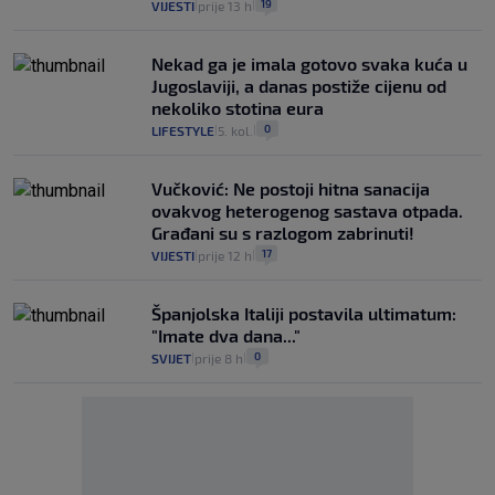
19
VIJESTI
prije 13 h
|
|
Nekad ga je imala gotovo svaka kuća u
Jugoslaviji, a danas postiže cijenu od
nekoliko stotina eura
0
LIFESTYLE
5. kol.
|
|
Vučković: Ne postoji hitna sanacija
ovakvog heterogenog sastava otpada.
Građani su s razlogom zabrinuti!
17
VIJESTI
prije 12 h
|
|
Španjolska Italiji postavila ultimatum:
"Imate dva dana..."
0
SVIJET
prije 8 h
|
|