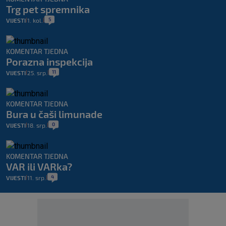
Trg pet spremnika
5
VIJESTI
1. kol.
|
|
KOMENTAR TJEDNA
Porazna inspekcija
11
VIJESTI
25. srp.
|
|
KOMENTAR TJEDNA
Bura u čaši limunade
0
VIJESTI
18. srp.
|
|
KOMENTAR TJEDNA
VAR ili VARka?
4
VIJESTI
11. srp.
|
|