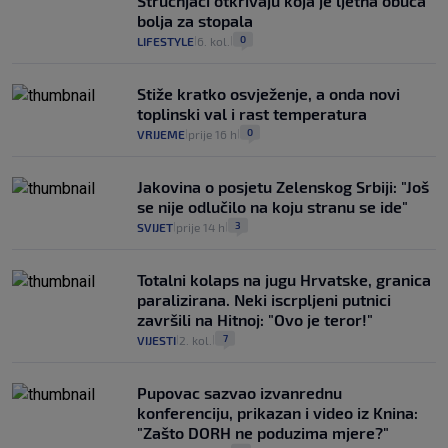
Stručnjaci otkrivaju koja je ljetna obuća
bolja za stopala
0
LIFESTYLE
6. kol.
|
|
Stiže kratko osvježenje, a onda novi
toplinski val i rast temperatura
0
VRIJEME
prije 16 h
|
|
Jakovina o posjetu Zelenskog Srbiji: "Još
se nije odlučilo na koju stranu se ide"
3
SVIJET
prije 14 h
|
|
Totalni kolaps na jugu Hrvatske, granica
paralizirana. Neki iscrpljeni putnici
završili na Hitnoj: "Ovo je teror!"
7
VIJESTI
2. kol.
|
|
Pupovac sazvao izvanrednu
konferenciju, prikazan i video iz Knina:
"Zašto DORH ne poduzima mjere?"