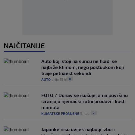
NAJČITANIJE
Auto koji stoji na suncu ne hladi se
najbrže klimom, nego postupkom koji
traje petnaest sekundi
0
AUTO
prije 15 h
|
|
FOTO / Dunav se isušuje, a na površinu
izranjaju njemački ratni brodovi i kosti
mamuta
2
KLIMATSKE PROMJENE
5. kol.
|
|
Japanke nisu uvijek najbolji izbor: