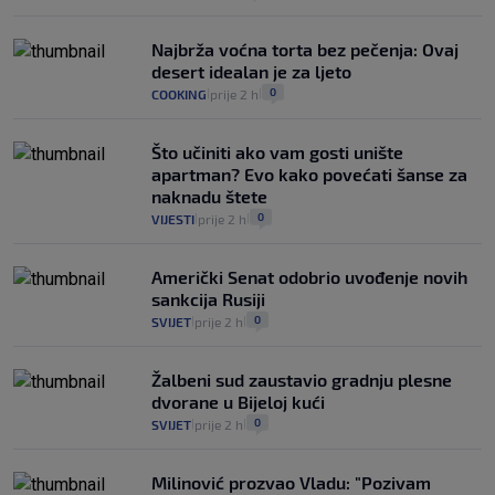
Najbrža voćna torta bez pečenja: Ovaj
desert idealan je za ljeto
0
COOKING
prije 2 h
|
|
Što učiniti ako vam gosti unište
apartman? Evo kako povećati šanse za
naknadu štete
0
VIJESTI
prije 2 h
|
|
Američki Senat odobrio uvođenje novih
sankcija Rusiji
0
SVIJET
prije 2 h
|
|
Žalbeni sud zaustavio gradnju plesne
dvorane u Bijeloj kući
0
SVIJET
prije 2 h
|
|
Milinović prozvao Vladu: "Pozivam