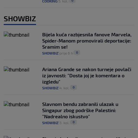
0
COOKING
5. kol.
|
|
SHOWBIZ
Bijela kuća razbjesnila fanove Marvela,
Spider-Manom promovirali deportacije:
Sramim se!
0
SHOWBIZ
prije 6 h
|
|
Ariana Grande se nakon turneje povlači
iz javnosti: "Dosta joj je komentara o
izgledu"
0
SHOWBIZ
4. kol.
|
|
Slavnom bendu zabranili ulazak u
Singapur zbog podrške Palestini:
"Nadrealno iskustvo"
0
SHOWBIZ
3. kol.
|
|