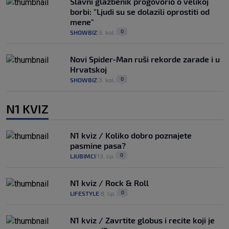
Slavni glazbenik progovorio o velikoj
borbi: "Ljudi su se dolazili oprostiti od
mene"
0
SHOWBIZ
3. kol.
|
|
Novi Spider-Man ruši rekorde zarade i u
Hrvatskoj
0
SHOWBIZ
3. kol.
|
|
N1 KVIZ
N1 kviz / Koliko dobro poznajete
pasmine pasa?
0
LJUBIMCI
13. lip.
|
|
N1 kviz / Rock & Roll
0
LIFESTYLE
8. lip.
|
|
N1 kviz / Zavrtite globus i recite koji je