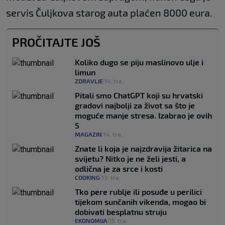
servis Čuljkova starog auta plaćen 8000 eura.
PROČITAJTE JOŠ
Koliko dugo se piju maslinovo ulje i
limun
ZDRAVLJE
14. tra.
|
Pitali smo ChatGPT koji su hrvatski
gradovi najbolji za život sa što je
moguće manje stresa. Izabrao je ovih
5
MAGAZIN
14. tra.
|
Znate li koja je najzdravija žitarica na
svijetu? Nitko je ne želi jesti, a
odlična je za srce i kosti
COOKING
13. tra.
|
Tko pere rublje ili posuđe u perilici
tijekom sunčanih vikenda, mogao bi
dobivati besplatnu struju
EKONOMIJA
15. tra.
|