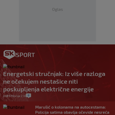
Oglas
SPORT
Energetski stručnjak: Iz više razloga
ne očekujem nestašice niti
poskupljenja električne energije
0
VIJESTI
prije 2 h
|
|
Marušić o kolonama na autocestama:
Policija satima obavlja očevide nesreća