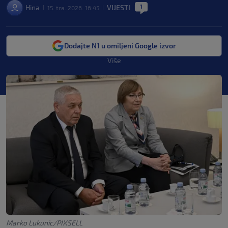
1
Hina
VIJESTI
15. tra. 2026. 16:45
|
|
|
Dodajte N1 u omiljeni Google izvor
Više
Marko Lukunic/PIXSELL