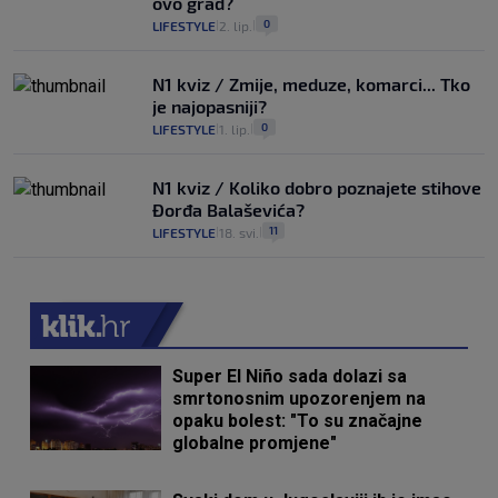
ovo grad?
0
LIFESTYLE
2. lip.
|
|
N1 kviz / Zmije, meduze, komarci... Tko
je najopasniji?
0
LIFESTYLE
1. lip.
|
|
N1 kviz / Koliko dobro poznajete stihove
Đorđa Balaševića?
11
LIFESTYLE
18. svi.
|
|
Super El Niño sada dolazi sa
smrtonosnim upozorenjem na
opaku bolest: "To su značajne
globalne promjene"