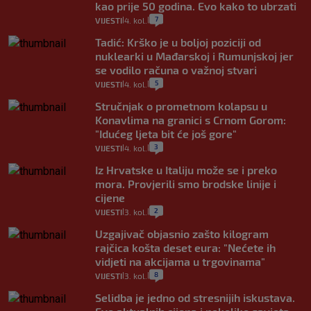
kao prije 50 godina. Evo kako to ubrzati
7
VIJESTI
4. kol.
|
|
Tadić: Krško je u boljoj poziciji od
nuklearki u Mađarskoj i Rumunjskoj jer
se vodilo računa o važnoj stvari
5
VIJESTI
4. kol.
|
|
Stručnjak o prometnom kolapsu u
Konavlima na granici s Crnom Gorom:
"Idućeg ljeta bit će još gore"
3
VIJESTI
4. kol.
|
|
Iz Hrvatske u Italiju može se i preko
mora. Provjerili smo brodske linije i
cijene
2
VIJESTI
3. kol.
|
|
Uzgajivač objasnio zašto kilogram
rajčica košta deset eura: "Nećete ih
vidjeti na akcijama u trgovinama"
8
VIJESTI
3. kol.
|
|
Selidba je jedno od stresnijih iskustava.