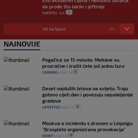
Evo aktualnih cijena i nekoliko savjeta
da prođe što lakše i jeftinije
0
VIJESTI
2. kol.
|
|
Izračunali smo koliko košta putovanje
automobilom na Hvar iz Zagreba, a
Idi na Sport
koliko iz Osijeka
14
VIJESTI
2. kol.
NAJNOVIJE
|
|
"Kći je otišla na more, a zaboravila
zdravstvenu iskaznicu". Kakva su prava
Pogačice za 15 minuta: Mekane su,
pacijenata izvan mjesta prebivališta?
prozračne i tražit ćete još jednu turu
1
VIJESTI
1. kol.
|
|
0
COOKING
prije 1 h
|
|
Deset najdužih letova na svijetu: Traju
gotovo cijeli dan i povezuju najudaljenije
gradove
0
LIFESTYLE
prije 1 h
|
|
Moskva o incidentu s dronom u Leipzigu:
"Brzopleto organizirana provokacija"
0
SVIJET
prije 1 h
|
|