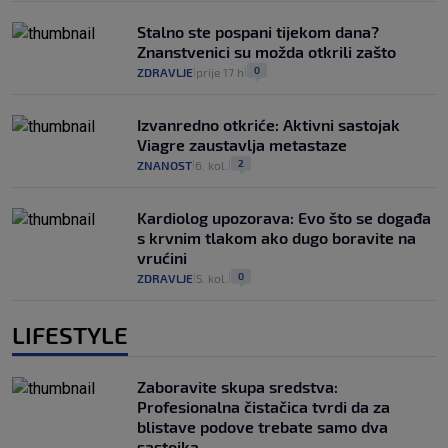
Stalno ste pospani tijekom dana?
Znanstvenici su možda otkrili zašto
0
ZDRAVLJE
prije 17 h
|
|
Izvanredno otkriće: Aktivni sastojak
Viagre zaustavlja metastaze
2
ZNANOST
6. kol.
|
|
Kardiolog upozorava: Evo što se događa
s krvnim tlakom ako dugo boravite na
vrućini
0
ZDRAVLJE
5. kol.
|
|
LIFESTYLE
Zaboravite skupa sredstva:
Profesionalna čistačica tvrdi da za
blistave podove trebate samo dva
sastojka