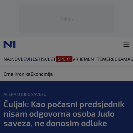
Oglas
NAJNOVIJE
VIJESTI
SVIJET
VRIJEME
N1 TEME
REGIJA
MAG
Crna Kronika
Ekonomija
AFERA U JUDO SAVEZU
Čuljak: Kao počasni predsjednik
nisam odgovorna osoba Judo
saveza, ne donosim odluke