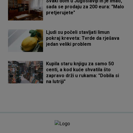
Svaki dom u Jugoslaviji ih je imao,
sada se prodaju za 200 eura: "Malo
pretjerujete"
Ljudi su počeli stavljati limun
pokraj kreveta: Tvrde da rješava
jedan veliki problem
Kupila staru knjigu za samo 50
centi, a kod kuće shvatila što
zapravo drži u rukama: "Dobila si
na lutriji"