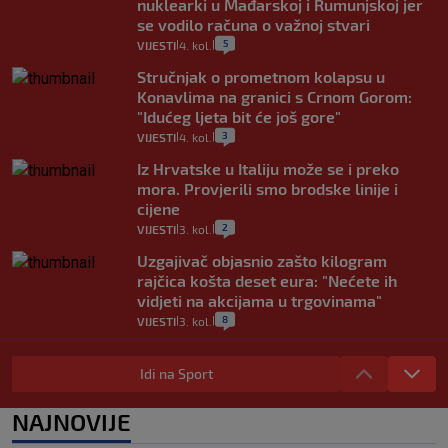
nuklearki u Mađarskoj i Rumunjskoj jer
se vodilo računa o važnoj stvari
5
VIJESTI
4. kol.
|
|
Stručnjak o prometnom kolapsu u
Konavlima na granici s Crnom Gorom:
"Idućeg ljeta bit će još gore"
3
VIJESTI
4. kol.
|
|
Iz Hrvatske u Italiju može se i preko
mora. Provjerili smo brodske linije i
cijene
2
VIJESTI
3. kol.
|
|
Uzgajivač objasnio zašto kilogram
rajčica košta deset eura: "Nećete ih
vidjeti na akcijama u trgovinama"
8
VIJESTI
3. kol.
|
|
Selidba je jedno od stresnijih iskustava.
Evo aktualnih cijena i nekoliko savjeta
Idi na Sport
da prođe što lakše i jeftinije
0
VIJESTI
2. kol.
NAJNOVIJE
|
|
Izračunali smo koliko košta putovanje