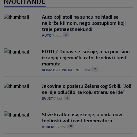
NAJČITANIJE
Auto koji stoji na suncu ne hladi se
najbrže klimom, nego postupkom koji
traje petnaest sekundi
0
AUTO
7. kol.
|
|
FOTO / Dunav se isušuje, a na površinu
izranjaju njemački ratni brodovi i kosti
mamuta
2
KLIMATSKE PROMJENE
5. kol.
|
|
Jakovina o posjetu Zelenskog Srbiji: "Još
se nije odlučilo na koju stranu se ide"
3
SVIJET
7. kol.
|
|
Stiže kratko osvježenje, a onda novi
toplinski val i rast temperatura
0
VRIJEME
7. kol.
|
|