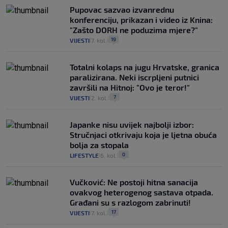
Pupovac sazvao izvanrednu
konferenciju, prikazan i video iz Knina:
"Zašto DORH ne poduzima mjere?"
19
VIJESTI
7. kol.
|
|
Totalni kolaps na jugu Hrvatske, granica
paralizirana. Neki iscrpljeni putnici
završili na Hitnoj: "Ovo je teror!"
7
VIJESTI
2. kol.
|
|
Japanke nisu uvijek najbolji izbor:
Stručnjaci otkrivaju koja je ljetna obuća
bolja za stopala
0
LIFESTYLE
6. kol.
|
|
Vučković: Ne postoji hitna sanacija
ovakvog heterogenog sastava otpada.
Građani su s razlogom zabrinuti!
17
VIJESTI
7. kol.
|
|