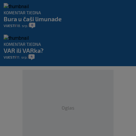
KOMENTAR TJEDNA
Bura u čaši limunade
0
VIJESTI
18. srp.
|
|
KOMENTAR TJEDNA
VAR ili VARka?
4
VIJESTI
11. srp.
|
|
Oglas