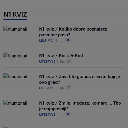
N1 KVIZ
N1 kviz / Koliko dobro poznajete
pasmine pasa?
0
LJUBIMCI
13. lip.
|
|
N1 kviz / Rock & Roll
0
LIFESTYLE
8. lip.
|
|
N1 kviz / Zavrtite globus i recite koji je
ovo grad?
0
LIFESTYLE
2. lip.
|
|
N1 kviz / Zmije, meduze, komarci... Tko
je najopasniji?
0
LIFESTYLE
1. lip.
|
|