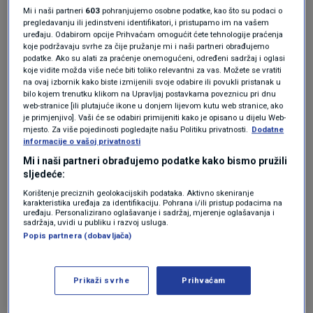
pripada već 35 godina. Isto tako je ogroman
Mi i naši partneri
603
pohranjujemo osobne podatke, kao što su podaci o
izazov biti na čelu akademske zajednice s
pregledavanju ili jedinstveni identifikatori, i pristupamo im na vašem
uređaju. Odabirom opcije Prihvaćam omogućit ćete tehnologije praćenja
20.000 studenata i 2000 zaposlenika, koja
koje podržavaju svrhe za čije pružanje mi i naši partneri obrađujemo
podatke. Ako su alati za praćenje onemogućeni, određeni sadržaj i oglasi
treba biti intelektualno, znanstveno, nastavno
koje vidite možda više neće biti toliko relevantni za vas. Možete se vratiti
na ovaj izbornik kako biste izmijenili svoje odabire ili povukli pristanak u
i umjetničko središte, ne samo Splita i
bilo kojem trenutku klikom na Upravljaj postavkama poveznicu pri dnu
web-stranice [ili plutajuće ikone u donjem lijevom kutu web stranice, ako
Dalmacije, već i cijele regije.
je primjenjivo]. Vaši će se odabiri primijeniti kako je opisano u dijelu Web-
mjesto. Za više pojedinosti pogledajte našu Politiku privatnosti.
Dodatne
informacije o vašoj privatnosti
Sveučilište u Splitu najbolje u
Mi i naši partneri obrađujemo podatke kako bismo pružili
Hrvatskoj po ljestvici Times Higher
sljedeće:
Educationa
VIJESTI
6. ruj.
|
Korištenje preciznih geolokacijskih podataka. Aktivno skeniranje
karakteristika uređaja za identifikaciju. Pohrana i/ili pristup podacima na
Objavljena lista sveučilišta: Splitsko
uređaju. Personalizirano oglašavanje i sadržaj, mjerenje oglašavanja i
sadržaja, uvidi u publiku i razvoj usluga.
najbolje u Hrvatskoj, Oxford u svijetu
Popis partnera (dobavljača)
VIJESTI
2. ruj.
|
"Smatram da
naše sveučilište
treba biti čuvar
Prikaži svrhe
Prihvaćam
svih vrijednosti koje baštinimo i svjetionik