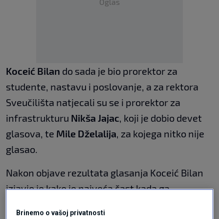
Oglas
Koceić Bilan
do sada je bio prorektor za
studente, nastavu i poslovanje, a za rektora
Sveučilišta natjecali su se i prorektor za
infrastrukturu
Nikša Jajac
, koji je dobio devet
glasova, te
Mile Dželalija
, za kojega nitko nije
glasao.
Nakon objave rezultata glasanja Koceić Bilan
izjavio je kako je najveća čast kada ga
prepozna i izabere akademska zajednica kojoj
Brinemo o vašoj privatnosti