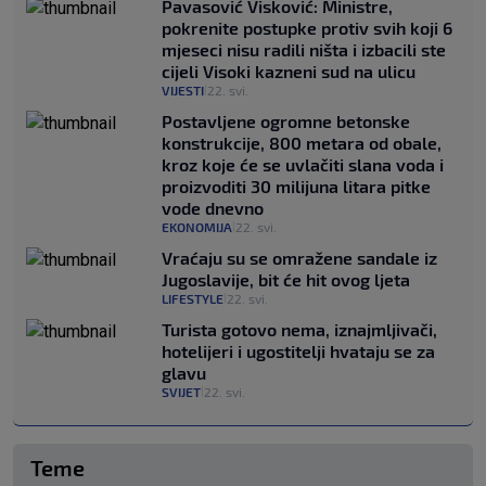
Pavasović Visković: Ministre,
pokrenite postupke protiv svih koji 6
mjeseci nisu radili ništa i izbacili ste
cijeli Visoki kazneni sud na ulicu
VIJESTI
22. svi.
|
Postavljene ogromne betonske
konstrukcije, 800 metara od obale,
kroz koje će se uvlačiti slana voda i
proizvoditi 30 milijuna litara pitke
vode dnevno
EKONOMIJA
22. svi.
|
Vraćaju su se omražene sandale iz
Jugoslavije, bit će hit ovog ljeta
LIFESTYLE
22. svi.
|
Turista gotovo nema, iznajmljivači,
hotelijeri i ugostitelji hvataju se za
glavu
SVIJET
22. svi.
|
Teme