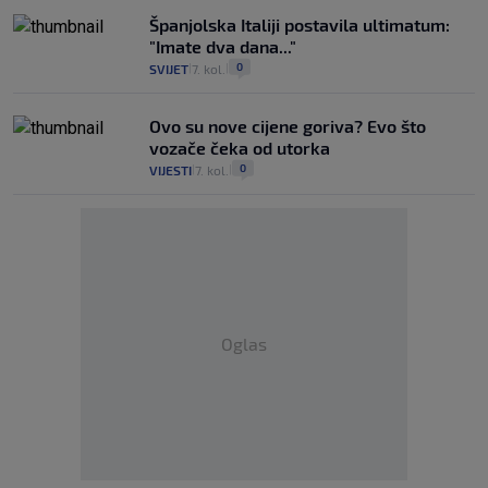
Španjolska Italiji postavila ultimatum:
"Imate dva dana..."
0
SVIJET
7. kol.
|
|
Ovo su nove cijene goriva? Evo što
vozače čeka od utorka
0
VIJESTI
7. kol.
|
|
Oglas