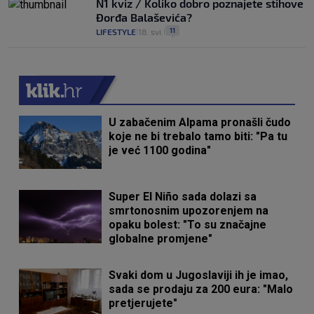
N1 kviz / Koliko dobro poznajete stihove
Đorđa Balaševića?
11
LIFESTYLE
18. svi.
|
|
U zabačenim Alpama pronašli čudo
koje ne bi trebalo tamo biti: "Pa tu
je već 1100 godina"
Super El Niño sada dolazi sa
smrtonosnim upozorenjem na
opaku bolest: "To su značajne
globalne promjene"
Svaki dom u Jugoslaviji ih je imao,
sada se prodaju za 200 eura: "Malo
pretjerujete"