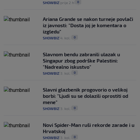
0
SHOWBIZ
prije 2 h
|
|
Ariana Grande se nakon turneje povlači
iz javnosti: "Dosta joj je komentara o
izgledu"
0
SHOWBIZ
4. kol.
|
|
Slavnom bendu zabranili ulazak u
Singapur zbog podrške Palestini:
"Nadrealno iskustvo"
0
SHOWBIZ
3. kol.
|
|
Slavni glazbenik progovorio o velikoj
borbi: "Ljudi su se dolazili oprostiti od
mene"
0
SHOWBIZ
3. kol.
|
|
Novi Spider-Man ruši rekorde zarade i u
Hrvatskoj
0
SHOWBIZ
3. kol.
|
|