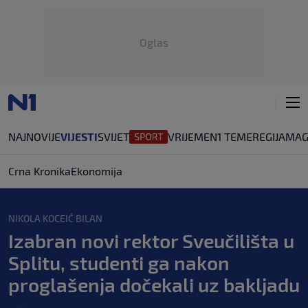
Oglas
NAJNOVIJE
VIJESTI
SVIJET
VRIJEME
N1 TEME
REGIJA
MAG
Crna Kronika
Ekonomija
NIKOLA KOCEIĆ BILAN
Izabran novi rektor Sveučilišta u
Splitu, studenti ga nakon
proglašenja dočekali uz bakljadu