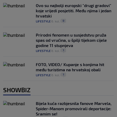
Ovo su najbolji europski "drugi gradovi"
koje vrijedi posjetiti. Među njima i jedan
hrvatski
0
LIFESTYLE
6. kol.
|
|
Prirodni fenomen u susjedstvu pruža
spas od vrućina, u špilji tijekom cijele
godine 11 stupnjeva
1
LIFESTYLE
6. kol.
|
|
FOTO, VIDEO/ Kupanje s konjima hit
među turistima na hrvatskoj obali
1
LIFESTYLE
6. kol.
|
|
SHOWBIZ
Bijela kuća razbjesnila fanove Marvela,
Spider-Manom promovirali deportacije:
Sramim se!