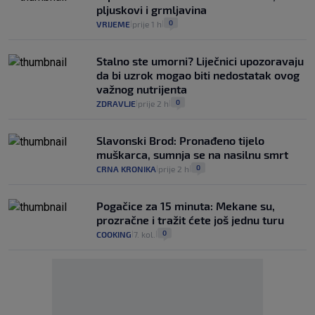
pljuskovi i grmljavina
0
VRIJEME
prije 1 h
|
|
Stalno ste umorni? Liječnici upozoravaju
da bi uzrok mogao biti nedostatak ovog
važnog nutrijenta
0
ZDRAVLJE
prije 2 h
|
|
Slavonski Brod: Pronađeno tijelo
muškarca, sumnja se na nasilnu smrt
0
CRNA KRONIKA
prije 2 h
|
|
Pogačice za 15 minuta: Mekane su,
prozračne i tražit ćete još jednu turu
0
COOKING
7. kol.
|
|