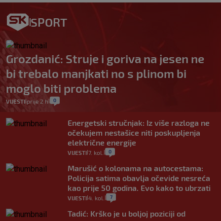
SPORT
Grozdanić: Struje i goriva na jesen ne
bi trebalo manjkati no s plinom bi
moglo biti problema
0
VIJESTI
prije 2 h
|
|
Energetski stručnjak: Iz više razloga ne
očekujem nestašice niti poskupljenja
električne energije
0
VIJESTI
7. kol.
|
|
Marušić o kolonama na autocestama:
Policija satima obavlja očevide nesreća
kao prije 50 godina. Evo kako to ubrzati
7
VIJESTI
4. kol.
|
|
Tadić: Krško je u boljoj poziciji od