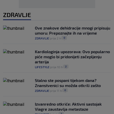
ZDRAVLJE
Ove znakove dehidracije mnogi pripisuju
umoru: Prepoznajte ih na vrijeme
0
ZDRAVLJE
prije 2 h
|
|
Kardiologinja upozorava: Ovo popularno
piće moglo bi pridonijeti začepljenju
arterija
2
LIFESTYLE
prije 10 h
|
|
Stalno ste pospani tijekom dana?
Znanstvenici su možda otkrili zašto
0
ZDRAVLJE
prije 11 h
|
|
Izvanredno otkriće: Aktivni sastojak
Viagre zaustavlja metastaze
2