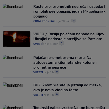
automobilom na Hvar iz Zagreba, a
Raste broj prometnih nesreća i ozljeda: I
koliko iz Osijeka
romobili sve opasniji, jedan 14-godišnjak
14
VIJESTI
2. kol.
|
|
poginuo
0
CRNA KRONIKA
prije 20 min
|
|
VIDEO / Rusija pojačala napade na Kijev:
Ukrajini nedostaje streljiva za Patriote
0
SVIJET
prije 47 min
|
|
Pojačan promet prema moru: Na
autocestama kilometarske kolone i
prometne nesreće
0
VIJESTI
prije 1 h
|
|
BUZ: Život branitelja jeftiniji od metka,
ovo je nova vladina farsa
0
VIJESTI
prije 1 h
|
|
Toplinski val se vraća: Nakon bure, stižu