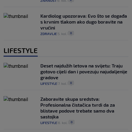
ZNANOST
6. kol.
|
|
Kardiolog upozorava: Evo što se događa
s krvnim tlakom ako dugo boravite na
vrućini
0
ZDRAVLJE
5. kol.
|
|
LIFESTYLE
Deset najdužih letova na svijetu: Traju
gotovo cijeli dan i povezuju najudaljenije
gradove
0
LIFESTYLE
7. kol.
|
|
Zaboravite skupa sredstva:
Profesionalna čistačica tvrdi da za
blistave podove trebate samo dva
sastojka
0
LIFESTYLE
6. kol.
|
|