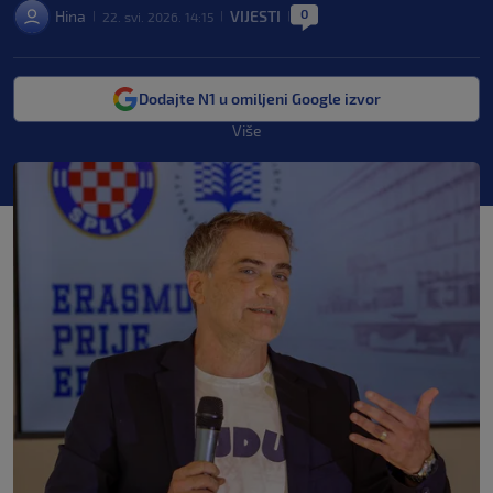
0
Hina
VIJESTI
22. svi. 2026. 14:15
|
|
|
Dodajte N1 u omiljeni Google izvor
Više