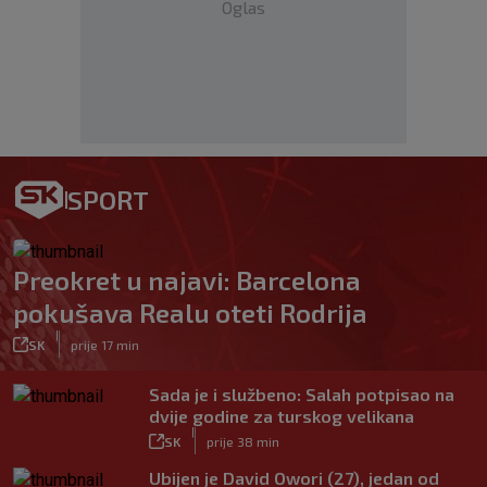
Oglas
SPORT
Preokret u najavi: Barcelona
pokušava Realu oteti Rodrija
|
SK
prije 17 min
Sada je i službeno: Salah potpisao na
dvije godine za turskog velikana
|
SK
prije 38 min
Ubijen je David Owori (27), jedan od