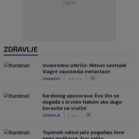
Oglas
ZDRAVLJE
Izvanredno otkriće: Aktivni sastojak
Viagre zaustavlja metastaze
|
|
2
ZNANOST
prije 8 h
Kardiolog upozorava: Evo što se
događa s krvnim tlakom ako dugo
boravite na vrućini
|
|
0
ZDRAVLJE
5. kol.
Toplinski valovi jače pogađaju žene
nego muškarce. Evo zašto