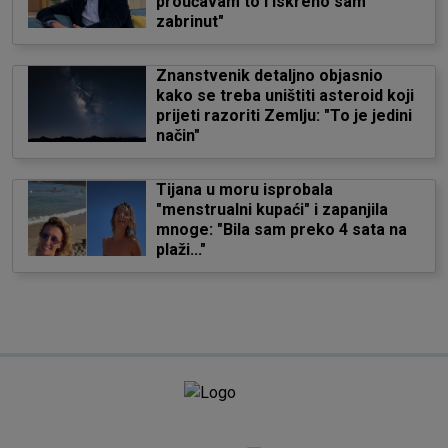
proučavam to i iskreno sam
zabrinut"
Znanstvenik detaljno objasnio
kako se treba uništiti asteroid koji
prijeti razoriti Zemlju: "To je jedini
način"
Tijana u moru isprobala
"menstrualni kupaći" i zapanjila
mnoge: "Bila sam preko 4 sata na
plaži..."