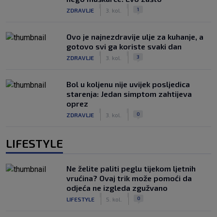
|
|
1
ZDRAVLJE
3. kol.
Ovo je najnezdravije ulje za kuhanje, a
gotovo svi ga koriste svaki dan
|
|
3
ZDRAVLJE
3. kol.
Bol u koljenu nije uvijek posljedica
starenja: Jedan simptom zahtijeva
oprez
|
|
0
ZDRAVLJE
3. kol.
LIFESTYLE
Ne želite paliti peglu tijekom ljetnih
vrućina? Ovaj trik može pomoći da
odjeća ne izgleda zgužvano
|
|
0
LIFESTYLE
5. kol.