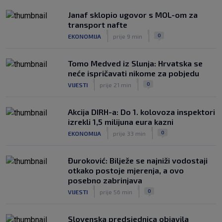
|
SK
prije 3 h
Janaf sklopio ugovor s MOL-om za
transport nafte
|
|
0
EKONOMIJA
prije 9 min
Tomo Medved iz Slunja: Hrvatska se
neće ispričavati nikome za pobjedu
|
|
0
VIJESTI
prije 21 min
Akcija DIRH-a: Do 1. kolovoza inspektori
izrekli 1,5 milijuna eura kazni
|
|
0
EKONOMIJA
prije 33 min
Đuroković: Bilježe se najniži vodostaji
otkako postoje mjerenja, a ovo
posebno zabrinjava
|
|
0
VIJESTI
prije 56 min
Slovenska predsjednica objavila