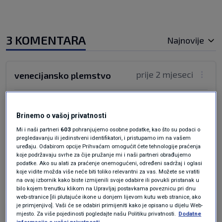
3 KOMENTARA
Najnovije
prije 2 mjeseci
venecijansko plemstvo
Aha! Odlično! To je dobra i očekivana vijest.
Nastavno na to sada očekujem i prirodne
Brinemo o vašoj privatnosti
posljedice za neodgovornost koje će se odraziti
Mi i naši partneri
603
pohranjujemo osobne podatke, kao što su podaci o
na privatnu tvrtku vlasnicu katamarana tako
pregledavanju ili jedinstveni identifikatori, i pristupamo im na vašem
uređaju. Odabirom opcije Prihvaćam omogućit ćete tehnologije praćenja
bizarnog i morbidnog imena.
koje podržavaju svrhe za čije pružanje mi i naši partneri obrađujemo
podatke. Ako su alati za praćenje onemogućeni, određeni sadržaj i oglasi
Odgovor
koje vidite možda više neće biti toliko relevantni za vas. Možete se vratiti
na ovaj izbornik kako biste izmijenili svoje odabire ili povukli pristanak u
bilo kojem trenutku klikom na Upravljaj postavkama poveznicu pri dnu
web-stranice [ili plutajuće ikone u donjem lijevom kutu web stranice, ako
je primjenjivo]. Vaši će se odabiri primijeniti kako je opisano u dijelu Web-
prije 2 mjeseci
Tulipan
mjesto. Za više pojedinosti pogledajte našu Politiku privatnosti.
Dodatne