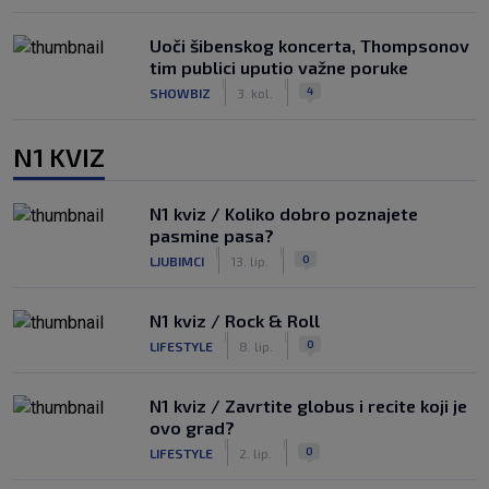
Uoči šibenskog koncerta, Thompsonov
tim publici uputio važne poruke
|
|
4
SHOWBIZ
3. kol.
N1 KVIZ
N1 kviz / Koliko dobro poznajete
pasmine pasa?
|
|
0
LJUBIMCI
13. lip.
N1 kviz / Rock & Roll
|
|
0
LIFESTYLE
8. lip.
N1 kviz / Zavrtite globus i recite koji je
ovo grad?
|
|
0
LIFESTYLE
2. lip.