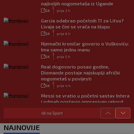
najboljih nogometaša iz Ugande
|
SK
prije 2 h
Garcia odabrao početnih 11 za Litvu?
Livaja se čini se vraća na klupu
|
SK
prije 6 h
Njemački kroničar govorio o Vuškoviću:
Ima samo jednu manu
|
SK
prije 5 h
Real dogovorio posao godine,
Diomande postaje najskuplji afrički
nogometaš u povijesti
|
SK
prije 4 h
Messi se vratio u početni sastav Intera
i odmah postavio impresivan rekord
|
SK
prije 7 h
Idi na Sport
Novo Dinamovo pojačanje ubrzo
potpisuje, prvo će igrati u Lekinoj
NAJNOVIJE
momčadi?