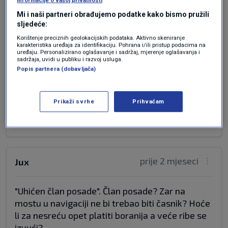
informacije o vašoj privatnosti
Mi i naši partneri obrađujemo podatke kako bismo pružili
Kojom je brzinom plovio katamaran i kojom
sljedeće:
brzinom je bilo prpisano da ide u takvoj lokaciji?
Korištenje preciznih geolokacijskih podataka. Aktivno skeniranje
Jedrilica je bila na uključenom motoru i navodno
karakteristika uređaja za identifikaciju. Pohrana i/ili pristup podacima na
uređaju. Personalizirano oglašavanje i sadržaj, mjerenje oglašavanja i
na autopilotu....
sadržaja, uvidi u publiku i razvoj usluga.
Popis partnera (dobavljača)
Fizika manevra usporavanja za inerciju
katamarana i propisi sa uključenim motorom za
jedrilicu su jasni i i lajku....????????????
Prikaži svrhe
Prihvaćam
Odgovor
prije 2 mjeseci
Jux
"Uhićen član posade". Član posade? Zar na
mostu u navigaciji ne bi trebao biti časnik? Hoće
li za nesreću opet platiti boranija a veće ribe se
izvući?