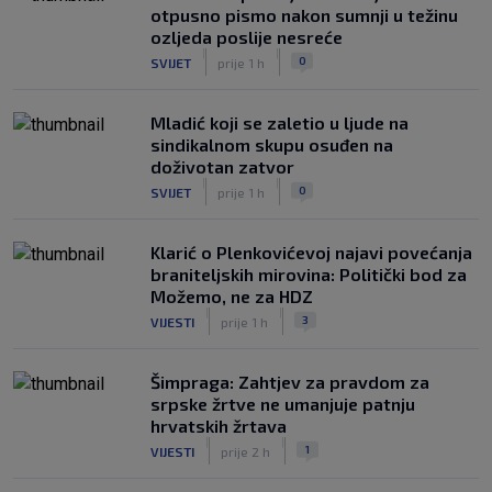
otpusno pismo nakon sumnji u težinu
ozljeda poslije nesreće
|
|
0
SVIJET
prije 1 h
Mladić koji se zaletio u ljude na
sindikalnom skupu osuđen na
doživotan zatvor
|
|
0
SVIJET
prije 1 h
Klarić o Plenkovićevoj najavi povećanja
braniteljskih mirovina: Politički bod za
Možemo, ne za HDZ
|
|
3
VIJESTI
prije 1 h
Šimpraga: Zahtjev za pravdom za
srpske žrtve ne umanjuje patnju
hrvatskih žrtava
|
|
1
VIJESTI
prije 2 h