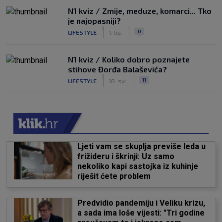
N1 kviz / Zmije, meduze, komarci... Tko
je najopasniji?
|
|
0
LIFESTYLE
1. lip.
N1 kviz / Koliko dobro poznajete
stihove Đorđa Balaševića?
|
|
11
LIFESTYLE
18. svi.
Ljeti vam se skuplja previše leda u
frižideru i škrinji: Uz samo
nekoliko kapi sastojka iz kuhinje
riješit ćete problem
Predvidio pandemiju i Veliku krizu,
a sada ima loše vijesti: "Tri godine