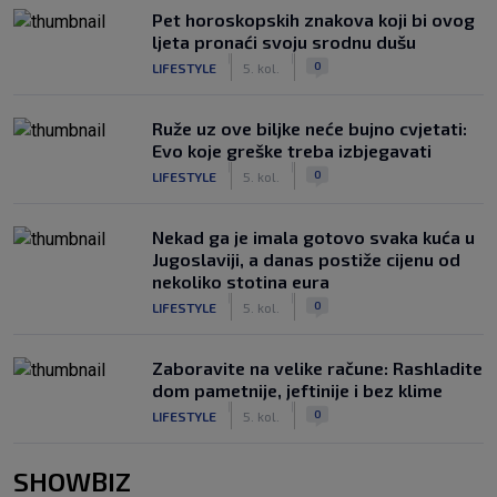
Pet horoskopskih znakova koji bi ovog
ljeta pronaći svoju srodnu dušu
|
|
0
LIFESTYLE
5. kol.
Ruže uz ove biljke neće bujno cvjetati:
Evo koje greške treba izbjegavati
|
|
0
LIFESTYLE
5. kol.
Nekad ga je imala gotovo svaka kuća u
Jugoslaviji, a danas postiže cijenu od
nekoliko stotina eura
|
|
0
LIFESTYLE
5. kol.
Zaboravite na velike račune: Rashladite
dom pametnije, jeftinije i bez klime
|
|
0
LIFESTYLE
5. kol.
SHOWBIZ