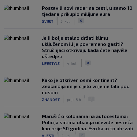
Postavili novi radar na cesti, u samo 10
tjedana prikupio milijune eura
|
|
0
SVIJET
5. kol.
Je li bolje stalno držati klimu
uključenom ili je povremeno gasiti?
Stručnjaci otkrivaju kada ćete najviše
uštedjeti
|
|
0
LIFESTYLE
4. kol.
Kako je otkriven osmi kontinent?
Zealandija im je cijelo vrijeme bila pod
nosom
|
|
0
ZNANOST
prije 8 h
Marušić o kolonama na autocestama:
Policija satima obavlja očevide nesreća
kao prije 50 godina. Evo kako to ubrzati
|
|
6
VIJESTI
4. kol.