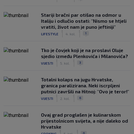
Stariji bračni par otišao na odmor u
Italiju i odlučio ostati: "Nismo se htjeli
vratiti, život nam je puno jeftiniji"
|
|
1
LIFESTYLE
4. kol.
Tko je čovjek koji je na proslavi Oluje
sjedio između Plenkovića i Milanovića?
|
|
3
VIJESTI
5. kol.
Totalni kolaps na jugu Hrvatske,
granica paralizirana. Neki iscrpljeni
putnici završili na Hitnoj: "Ovo je teror!"
|
|
6
VIJESTI
2. kol.
Ovaj grad proglašen je kulinarskom
prijestolnicom svijeta, a nije daleko od
Hrvatske
|
|
0
COOKING
5. kol.