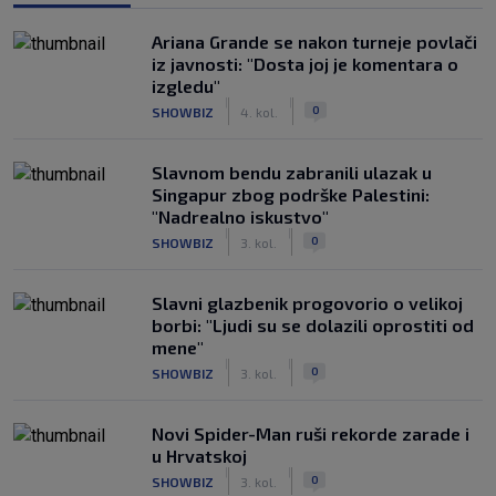
Ariana Grande se nakon turneje povlači
iz javnosti: "Dosta joj je komentara o
izgledu"
|
|
0
SHOWBIZ
4. kol.
Slavnom bendu zabranili ulazak u
Singapur zbog podrške Palestini:
"Nadrealno iskustvo"
|
|
0
SHOWBIZ
3. kol.
Slavni glazbenik progovorio o velikoj
borbi: "Ljudi su se dolazili oprostiti od
mene"
|
|
0
SHOWBIZ
3. kol.
Novi Spider-Man ruši rekorde zarade i
u Hrvatskoj
|
|
0
SHOWBIZ
3. kol.