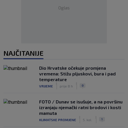
Oglas
NAJČITANIJE
Dio Hrvatske očekuje promjena
vremena: Stižu pljuskovi, bura i pad
temperature
|
|
0
VRIJEME
prije 8 h
FOTO / Dunav se isušuje, a na površinu
izranjaju njemački ratni brodovi i kosti
mamuta
|
|
1
KLIMATSKE PROMJENE
5. kol.