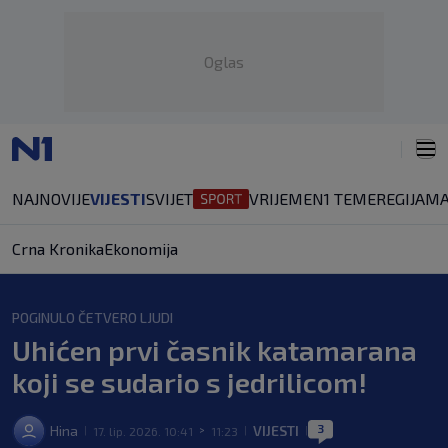
Oglas
NAJNOVIJE
VIJESTI
SVIJET
VRIJEME
N1 TEME
REGIJA
MA
Crna Kronika
Ekonomija
POGINULO ČETVERO LJUDI
Uhićen prvi časnik katamarana
koji se sudario s jedrilicom!
3
Hina
VIJESTI
17. lip. 2026. 10:41
11:23
|
>
|
|