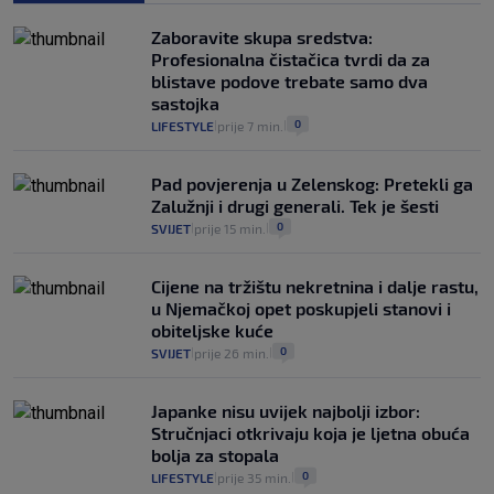
Provjerili smo "što ćemo onda" ako
Plenković na 15 dana ukine mjere: "Ne bi
Zaboravite skupa sredstva:
se dogodilo ništa. Vlada se zaljubila u te
Profesionalna čistačica tvrdi da za
intervencije"
blistave podove trebate samo dva
25
VIJESTI
30. srp.
|
|
sastojka
0
LIFESTYLE
prije 7 min.
|
|
Pad povjerenja u Zelenskog: Pretekli ga
Zalužnji i drugi generali. Tek je šesti
0
SVIJET
prije 15 min.
|
|
Cijene na tržištu nekretnina i dalje rastu,
u Njemačkoj opet poskupjeli stanovi i
obiteljske kuće
0
SVIJET
prije 26 min.
|
|
Japanke nisu uvijek najbolji izbor:
Stručnjaci otkrivaju koja je ljetna obuća
bolja za stopala
0
LIFESTYLE
prije 35 min.
|
|