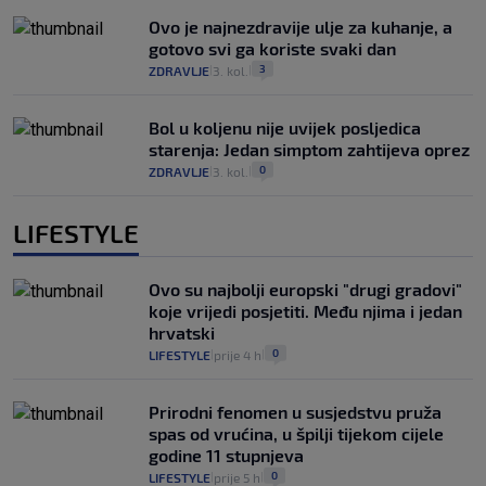
Ovo je najnezdravije ulje za kuhanje, a
gotovo svi ga koriste svaki dan
3
ZDRAVLJE
3. kol.
|
|
Bol u koljenu nije uvijek posljedica
starenja: Jedan simptom zahtijeva oprez
0
ZDRAVLJE
3. kol.
|
|
LIFESTYLE
Ovo su najbolji europski "drugi gradovi"
koje vrijedi posjetiti. Među njima i jedan
hrvatski
0
LIFESTYLE
prije 4 h
|
|
Prirodni fenomen u susjedstvu pruža
spas od vrućina, u špilji tijekom cijele
godine 11 stupnjeva
0
LIFESTYLE
prije 5 h
|
|