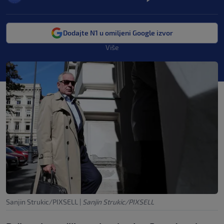
Dodajte N1 u omiljeni Google izvor
Više
Sanjin Strukic/PIXSELL
|
Sanjin Strukic/PIXSELL