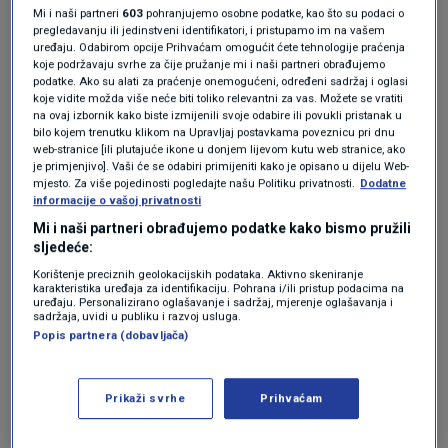
Mi i naši partneri
603
pohranjujemo osobne podatke, kao što su podaci o
pregledavanju ili jedinstveni identifikatori, i pristupamo im na vašem
"Sada imamo pravomoćnu ovršnu presudu,
uređaju. Odabirom opcije Prihvaćam omogućit ćete tehnologije praćenja
koje podržavaju svrhe za čije pružanje mi i naši partneri obrađujemo
država se naplaćuje od svih predmeta, od sve
podatke. Ako su alati za praćenje onemogućeni, određeni sadržaj i oglasi
koje vidite možda više neće biti toliko relevantni za vas. Možete se vratiti
imovinske koristi za koju je utvrđeno kaznenim
na ovaj izbornik kako biste izmijenili svoje odabire ili povukli pristanak u
bilo kojem trenutku klikom na Upravljaj postavkama poveznicu pri dnu
postupkom da je okrivljenik stekao", objasnio je
web-stranice [ili plutajuće ikone u donjem lijevom kutu web stranice, ako
je primjenjivo]. Vaši će se odabiri primijeniti kako je opisano u dijelu Web-
Krešimir Devčić
, glasnogovornik Županijskog
mjesto. Za više pojedinosti pogledajte našu Politiku privatnosti.
Dodatne
informacije o vašoj privatnosti
suda u Zagrebu.
Mi i naši partneri obrađujemo podatke kako bismo pružili
sljedeće:
Pet slika poznatog slikara čuvaju se ovdje u
Korištenje preciznih geolokacijskih podataka. Aktivno skeniranje
karakteristika uređaja za identifikaciju. Pohrana i/ili pristup podacima na
Muzeju suvremene umjetnosti. Kako doznaje
uređaju. Personalizirano oglašavanje i sadržaj, mjerenje oglašavanja i
sadržaja, uvidi u publiku i razvoj usluga.
reporter
Dnevnik Nove TV
, procjenitelji su
Popis partnera (dobavljača)
ukupno 12 umjetnina Ive Sanadera procijenili
na ukupnu vrijedno koja je veća od 240.000
Prikaži svrhe
Prihvaćam
eura. Država od Sanadera potražuje nešto više