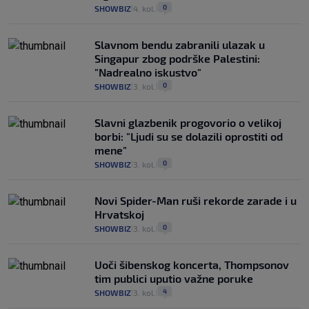
0
SHOWBIZ
4. kol.
|
|
Slavnom bendu zabranili ulazak u
Singapur zbog podrške Palestini:
"Nadrealno iskustvo"
0
SHOWBIZ
3. kol.
|
|
Slavni glazbenik progovorio o velikoj
borbi: "Ljudi su se dolazili oprostiti od
mene"
0
SHOWBIZ
3. kol.
|
|
Novi Spider-Man ruši rekorde zarade i u
Hrvatskoj
0
SHOWBIZ
3. kol.
|
|
Uoči šibenskog koncerta, Thompsonov
tim publici uputio važne poruke
4
SHOWBIZ
3. kol.
|
|