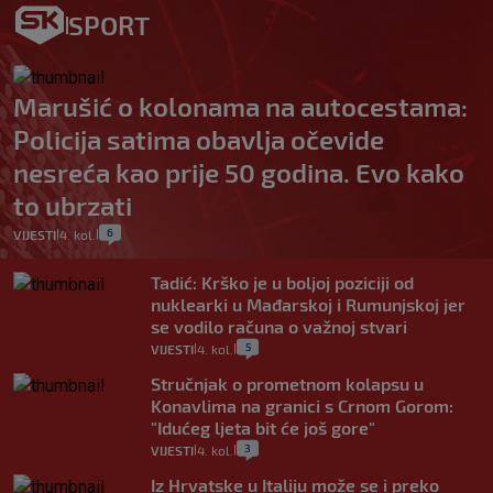
SPORT
Marušić o kolonama na autocestama:
Policija satima obavlja očevide
nesreća kao prije 50 godina. Evo kako
to ubrzati
6
VIJESTI
4. kol.
|
|
Tadić: Krško je u boljoj poziciji od
nuklearki u Mađarskoj i Rumunjskoj jer
se vodilo računa o važnoj stvari
5
VIJESTI
4. kol.
|
|
Stručnjak o prometnom kolapsu u
Konavlima na granici s Crnom Gorom:
"Idućeg ljeta bit će još gore"
3
VIJESTI
4. kol.
|
|
Iz Hrvatske u Italiju može se i preko