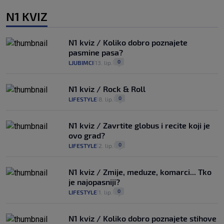
N1 KVIZ
N1 kviz / Koliko dobro poznajete
pasmine pasa?
0
LJUBIMCI
13. lip.
|
|
N1 kviz / Rock & Roll
0
LIFESTYLE
8. lip.
|
|
N1 kviz / Zavrtite globus i recite koji je
ovo grad?
0
LIFESTYLE
2. lip.
|
|
N1 kviz / Zmije, meduze, komarci... Tko
je najopasniji?
0
LIFESTYLE
1. lip.
|
|
N1 kviz / Koliko dobro poznajete stihove