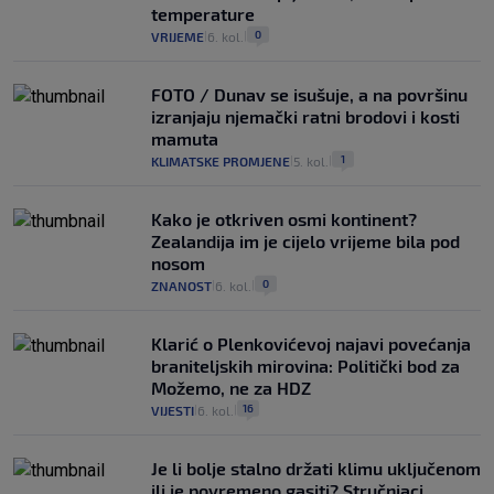
temperature
0
VRIJEME
6. kol.
|
|
FOTO / Dunav se isušuje, a na površinu
izranjaju njemački ratni brodovi i kosti
mamuta
1
KLIMATSKE PROMJENE
5. kol.
|
|
Kako je otkriven osmi kontinent?
Zealandija im je cijelo vrijeme bila pod
nosom
0
ZNANOST
6. kol.
|
|
Klarić o Plenkovićevoj najavi povećanja
braniteljskih mirovina: Politički bod za
Možemo, ne za HDZ
16
VIJESTI
6. kol.
|
|
Je li bolje stalno držati klimu uključenom
ili je povremeno gasiti? Stručnjaci