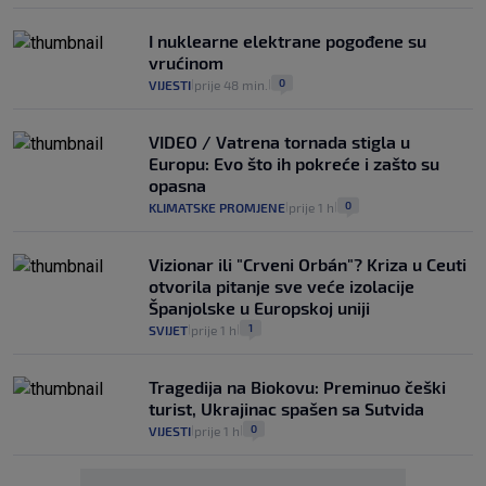
I nuklearne elektrane pogođene su
vrućinom
0
VIJESTI
prije 48 min.
|
|
VIDEO / Vatrena tornada stigla u
Europu: Evo što ih pokreće i zašto su
opasna
0
KLIMATSKE PROMJENE
prije 1 h
|
|
Vizionar ili "Crveni Orbán"? Kriza u Ceuti
otvorila pitanje sve veće izolacije
Španjolske u Europskoj uniji
1
SVIJET
prije 1 h
|
|
Tragedija na Biokovu: Preminuo češki
turist, Ukrajinac spašen sa Sutvida
0
VIJESTI
prije 1 h
|
|