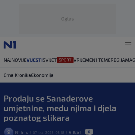
Oglas
NAJNOVIJE
VIJESTI
SVIJET
VRIJEME
N1 TEME
REGIJA
MAG
Crna Kronika
Ekonomija
Prodaju se Sanaderove
umjetnine, među njima i djela
poznatog slikara
0
N1 Info
VIJESTI
07. tra. 2023. 08:18
|
|
|