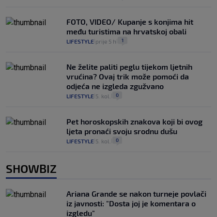
FOTO, VIDEO/ Kupanje s konjima hit
među turistima na hrvatskoj obali
1
LIFESTYLE
prije 5 h
|
|
Ne želite paliti peglu tijekom ljetnih
vrućina? Ovaj trik može pomoći da
odjeća ne izgleda zgužvano
0
LIFESTYLE
5. kol.
|
|
Pet horoskopskih znakova koji bi ovog
ljeta pronaći svoju srodnu dušu
0
LIFESTYLE
5. kol.
|
|
SHOWBIZ
Ariana Grande se nakon turneje povlači
iz javnosti: "Dosta joj je komentara o
izgledu"