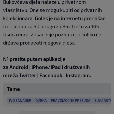
Bukovčeva djela nalaze u privatnom
vlasništvu. One se mogu kupiti od privatnih
kolekcionara. Goleš je na internetu pronašao
tri – jednu za 50, drugu za 85 i treću za 145
tisuća eura. Zasad nije poznato za koliko će
država prodavati njegova djela.
N1 pratite putem aplikacija
za
Android
|
iPhone/iPad
i društvenih
mreža
Twitter
|
Facebook
|
Instagram.
Teme
IVO SANADER
OVRHA
PRAVOMOĆNA PRESUDA
SLIKARSTV