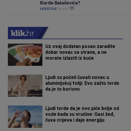
Đorđa Balaševića?
11
LIFESTYLE
18. svi.
|
|
Uz ovaj dodatan posao zaradite
dobar novac sa strane, a ne
morate izlaziti iz kuće
Ljudi su počeli čuvati novac u
aluminijskoj foliji: Evo zašto tvrde
da je to korisno
Ljudi tvrde da je ovo piće bolje od
vode kada su vrućine: Gasi žeđ,
čuva crijeva i daje energiju