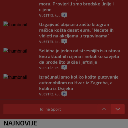
mora. Provjerili smo brodske linije i
cijene
2
VIJESTI
3. kol.
|
|
Uzgajivač objasnio zašto kilogram
rajčica košta deset eura: "Nećete ih
vidjeti na akcijama u trgovinama"
7
VIJESTI
3. kol.
|
|
Selidba je jedno od stresnijih iskustava.
Evo aktualnih cijena i nekoliko savjeta
da prođe što lakše i jeftinije
0
VIJESTI
2. kol.
|
|
Izračunali smo koliko košta putovanje
automobilom na Hvar iz Zagreba, a
koliko iz Osijeka
14
VIJESTI
2. kol.
|
|
"Kći je otišla na more, a zaboravila
zdravstvenu iskaznicu". Kakva su prava
Idi na Sport
pacijenata izvan mjesta prebivališta?
1
VIJESTI
1. kol.
NAJNOVIJE
|
|