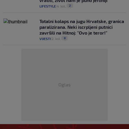
vratiti, život nam je puno jeftiniji"
2
LIFESTYLE
4. kol.
|
|
Totalni kolaps na jugu Hrvatske, granica
paralizirana. Neki iscrpljeni putnici
završili na Hitnoj: "Ovo je teror!"
8
VIJESTI
2. kol.
|
|
Oglas