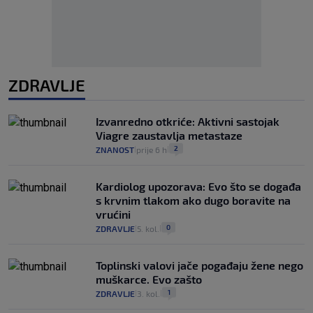
ZDRAVLJE
Izvanredno otkriće: Aktivni sastojak
Viagre zaustavlja metastaze
2
ZNANOST
prije 6 h
|
|
Kardiolog upozorava: Evo što se događa
s krvnim tlakom ako dugo boravite na
vrućini
0
ZDRAVLJE
5. kol.
|
|
Toplinski valovi jače pogađaju žene nego
muškarce. Evo zašto
1
ZDRAVLJE
3. kol.
|
|