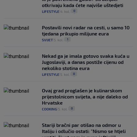
otkrivaju kada ćete najviše uštedjeti
0
LIFESTYLE
4. kol.
|
|
Postavili novi radar na cesti, u samo 10
tjedana prikupio milijune eura
1
SVIJET
5. kol.
|
|
Nekad ga je imala gotovo svaka kuća u
Jugoslaviji, a danas postiže cijenu od
nekoliko stotina eura
0
LIFESTYLE
5. kol.
|
|
Ovaj grad proglašen je kulinarskom
prijestolnicom svijeta, a nije daleko od
Hrvatske
0
COOKING
5. kol.
|
|
Stariji bračni par otišao na odmor u
Italiju i odlučio ostati: "Nismo se htjeli