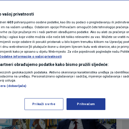
u prolaziti kroz
MAGAZIN
p samo želi da
N1 KOMENTAR
 vašoj privatnosti
rtneri
603
pohranjujemo osobne podatke, kao što su podaci o pregledavanju ili jedinstveni 
napreduje i
KOLUMNE
o im na vašem uređaju. Odabirom opcije Prihvaćam omogućit ćete tehnologije praćenja
vrhe za čije pružanje mi i naši partneri obrađujemo podatke. Ako su alati za praćenje
žaj i oglasi koje vidite možda više neće biti toliko relevantni za vas. Možete se vratiti n
N1(DIS)INFO
zmijenili svoje odabire ili povukli pristanak u bilo kojem trenutku klikom na Upravljaj p
i dnu web-stranice [ili plutajuće ikone u donjem lijevom kutu web stranice, ako je primje
KLIMATSKE PROMJENE
rimijeniti kako je opisano u dijelu Web-mjesto. Za više pojedinosti pogledajte našu Politi
Dodatne informacije o vašoj privatnosti
0
VIJET
komentara
|
FOTO
 partneri obrađujemo podatke kako bismo pružili sljedeće:
reciznih geolokacijskih podataka. Aktivno skeniranje karakteristika uređaja za identifika
p podacima na uređaju. Personalizirano oglašavanje i sadržaj, mjerenje oglašavanja i sadr
VIDEO
Više
zvoj usluga.
era (dobavljača)
Prikaži svrhe
Prihvaćam