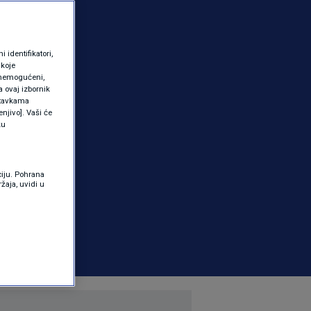
identifikatori,
 koje
 onemogućeni,
a ovaj izbornik
ostavkama
njivo]. Vaši će
ku
ciju. Pohrana
žaja, uvidi u