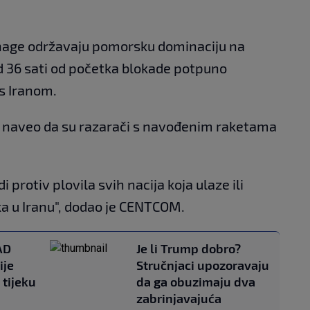
snage održavaju pomorsku dominaciju na
d 36 sati od početka blokade potpuno
s Iranom.
e naveo da su razarači s navođenim raketama
protiv plovila svih nacija koja ulaze ili
uka u Iranu", dodao je CENTCOM.
AD
Je li Trump dobro?
ije
Stručnjaci upozoravaju
 tijeku
da ga obuzimaju dva
zabrinjavajuća