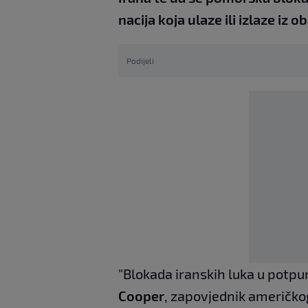
nacija koja ulaze ili izlaze iz o
Podijeli
"Blokada iranskih luka u potpun
Cooper
, zapovjednik američko