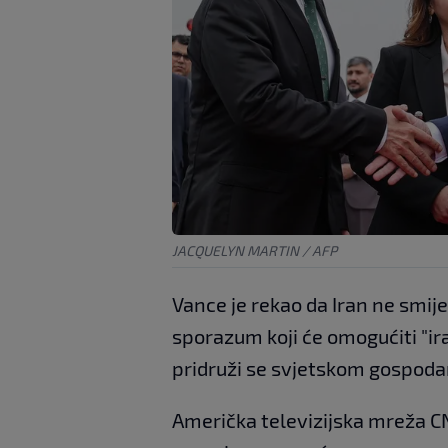
JACQUELYN MARTIN / AFP
Vance je rekao da Iran ne smij
sporazum koji će omogućiti "i
pridruži se svjetskom gospoda
Američka televizijska mreža CN