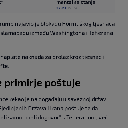
s"
mentalna stanja
SVIJET
15. tra.
|
Trump
najavio je blokadu Hormuškog tjesnaca
 Islamabadu između Washingtona i Teherana
od naplate naknada za prolaz kroz tjesnac i
fte.
 primirje poštuje
ance
rekao je na događaju u saveznoj državi
Sjedinjenih Država i Irana poštuje te da
eli samo "mali dogovor" s Teheranom, već