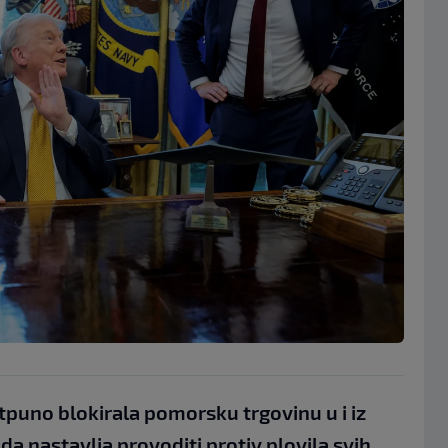
tpuno blokirala pomorsku trgovinu u i iz
a nastavlja provoditi protiv plovila svih