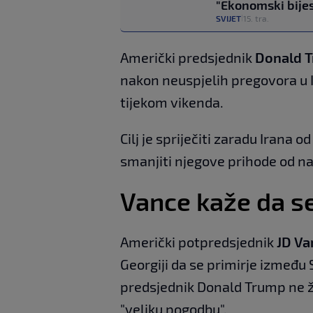
"Ekonomski bije
SVIJET
15. tra.
|
Američki predsjednik
Donald 
nakon neuspjelih pregovora u
tijekom vikenda.
Cilj je spriječiti zaradu Irana 
smanjiti njegove prihode od na
Vance kaže da se
Američki potpredsjednik
JD V
Georgiji da se primirje između 
predsjednik Donald Trump ne ž
"veliku pogodbu".