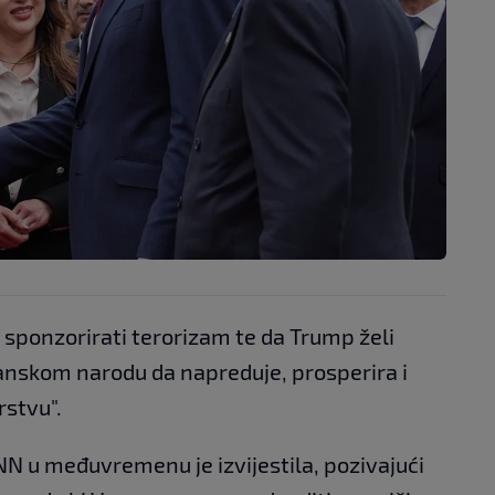
e sponzorirati terorizam te da Trump želi
ranskom narodu da napreduje, prosperira i
rstvu".
N u međuvremenu je izvijestila, pozivajući