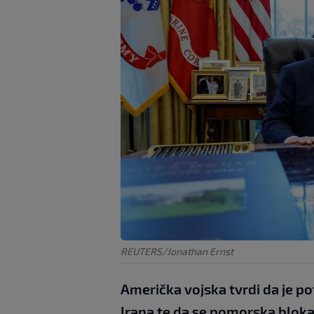
REUTERS/Jonathan Ernst
Američka vojska tvrdi da je po
Irana te da se pomorska blokad