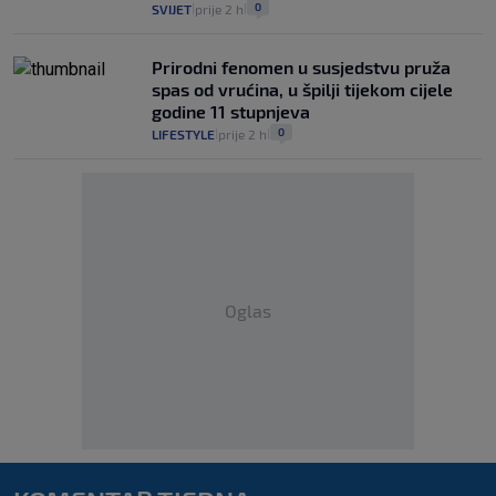
0
SVIJET
prije 2 h
|
|
Prirodni fenomen u susjedstvu pruža
spas od vrućina, u špilji tijekom cijele
godine 11 stupnjeva
0
LIFESTYLE
prije 2 h
|
|
Oglas