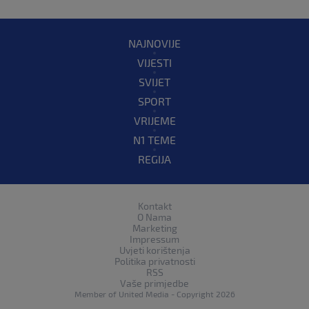
NAJNOVIJE
VIJESTI
SVIJET
SPORT
VRIJEME
N1 TEME
REGIJA
Kontakt
O Nama
Marketing
Impressum
Uvjeti korištenja
Politika privatnosti
RSS
Vaše primjedbe
Member of
United Media
- Copyright 2026