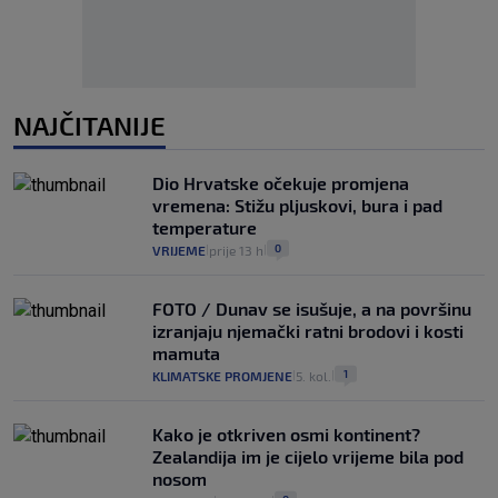
NAJČITANIJE
Dio Hrvatske očekuje promjena
vremena: Stižu pljuskovi, bura i pad
temperature
0
VRIJEME
prije 13 h
|
|
FOTO / Dunav se isušuje, a na površinu
izranjaju njemački ratni brodovi i kosti
mamuta
1
KLIMATSKE PROMJENE
5. kol.
|
|
Kako je otkriven osmi kontinent?
Zealandija im je cijelo vrijeme bila pod
nosom