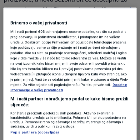
streaming na Netflixu ove jeseni, piše
tportal
.
Brinemo o vašoj privatnosti
Izvori navode: 'Chrissy je glavna zvijezda druge
Mi i naši partneri
603
pohranjujemo osobne podatke, kao što su podaci o
sezone, a njihovo prijateljstvo traje već neko
pregledavanju ili jedinstveni identifikatori, i pristupamo im na vašem
uređaju. Odabirom opcije Prihvaćam omogućit ćete tehnologije praćenja
vrijeme.' No, napominje se da 'Harryja nema u
koje podržavaju svrhe za čije pružanje mi i naši partneri obrađujemo
ovoj sezoni, niti se spominju djeca.'
podatke. Ako su alati za praćenje onemogućeni, određeni sadržaj i oglasi
koje vidite možda više neće biti toliko relevantni za vas. Možete se vratiti
na ovaj izbornik kako biste izmijenili svoje odabire ili povukli pristanak u
Princ Harry se nakratko pojavio na kraju prve
bilo kojem trenutku klikom na Upravljaj postavkama poveznicu pri dnu
web-stranice [ili plutajuće ikone u donjem lijevom kutu web stranice, ako
sezone tijekom 'proslavnog bruncha' povodom
je primjenjivo]. Vaši će se odabiri primijeniti kako je opisano u dijelu Web-
mjesto. Za više pojedinosti pogledajte našu Politiku privatnosti.
Dodatne
lansiranja supruginog projekta, izražavajući
informacije o vašoj privatnosti
ponos riječima: 'Odlično si to napravila i volim
Mi i naši partneri obrađujemo podatke kako bismo pružili
sljedeće:
to', dok je podizao čašu šampanjca uz zdravicu:
Korištenje preciznih geolokacijskih podataka. Aktivno skeniranje
karakteristika uređaja za identifikaciju. Pohrana i/ili pristup podacima na
'Za tebe!'
uređaju. Personalizirano oglašavanje i sadržaj, mjerenje oglašavanja i
sadržaja, uvidi u publiku i razvoj usluga.
Slične su
Popis partnera (dobavljača)