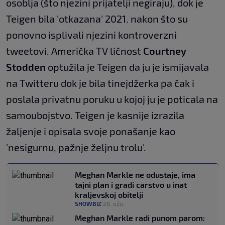
osoblja (što njezini prijatelji negiraju), dok je
Teigen bila 'otkazana' 2021. nakon što su
ponovno isplivali njezini kontroverzni
tweetovi. Američka TV ličnost
Courtney
Stodden
optužila je Teigen da ju je ismijavala
na Twitteru dok je bila tinejdžerka pa čak i
poslala privatnu poruku u kojoj ju je poticala na
samoubojstvo. Teigen je kasnije izrazila
žaljenje i opisala svoje ponašanje kao
'nesigurnu, pažnje željnu trolu'.
Meghan Markle ne odustaje, ima
tajni plan i gradi carstvo u inat
kraljevskoj obitelji
SHOWBIZ
28. ožu.
|
Meghan Markle radi punom parom: