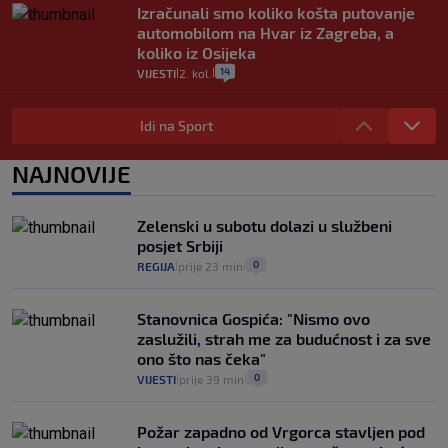
Izračunali smo koliko košta putovanje
automobilom na Hvar iz Zagreba, a
koliko iz Osijeka
14
VIJESTI
2. kol.
|
|
"Kći je otišla na more, a zaboravila
zdravstvenu iskaznicu". Kakva su prava
Idi na Sport
pacijenata izvan mjesta prebivališta?
1
VIJESTI
1. kol.
NAJNOVIJE
|
|
Provjerili smo "što ćemo onda" ako
Plenković na 15 dana ukine mjere: "Ne bi
Zelenski u subotu dolazi u službeni
se dogodilo ništa. Vlada se zaljubila u te
posjet Srbiji
intervencije"
0
REGIJA
prije 23 min
|
|
25
VIJESTI
30. srp.
|
|
Stanovnica Gospića: "Nismo ovo
zaslužili, strah me za budućnost i za sve
ono što nas čeka"
0
VIJESTI
prije 39 min
|
|
Požar zapadno od Vrgorca stavljen pod