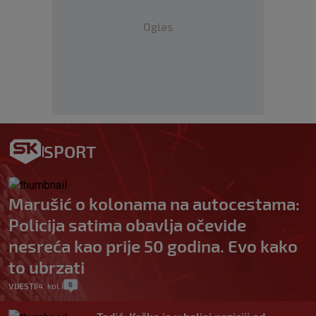
Oglas
SPORT
Marušić o kolonama na autocestama:
Policija satima obavlja očevide
nesreća kao prije 50 godina. Evo kako
to ubrzati
6
VIJESTI
4. kol.
|
|