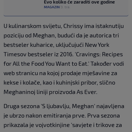
Evo koliko će zaraditi ove godine
MAGAZIN
3. tra.
|
U kulinarskom svijetu, Chrissy ima istaknutiju
poziciju od Meghan, budući da je autorica tri
bestseler kuharice, uključujući New York
Timesov bestseler iz 2016. 'Cravings: Recipes
for All the Food You Want to Eat.' Također vodi
web stranicu na kojoj prodaje mješavine za
kekse i kolače, kao i kuhinjski pribor, slično
Meghaninoj liniji proizvoda As Ever.
Druga sezona 'S ljubavlju, Meghan' najavljena
je ubrzo nakon emitiranja prve. Prva sezona
prikazala je vojvotkinjine 'savjete i trikove za