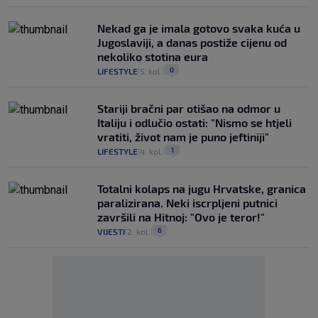
Nekad ga je imala gotovo svaka kuća u
Jugoslaviji, a danas postiže cijenu od
nekoliko stotina eura
0
LIFESTYLE
5. kol.
|
|
Stariji bračni par otišao na odmor u
Italiju i odlučio ostati: "Nismo se htjeli
vratiti, život nam je puno jeftiniji"
1
LIFESTYLE
4. kol.
|
|
Totalni kolaps na jugu Hrvatske, granica
paralizirana. Neki iscrpljeni putnici
završili na Hitnoj: "Ovo je teror!"
6
VIJESTI
2. kol.
|
|