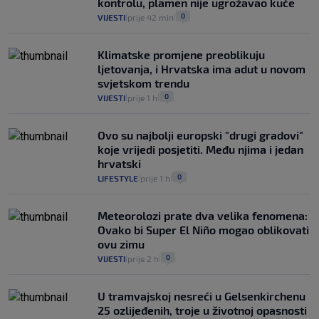
kontrolu, plamen nije ugrožavao kuće
0
VIJESTI
prije 42 min
|
|
Klimatske promjene preoblikuju
ljetovanja, i Hrvatska ima adut u novom
svjetskom trendu
0
VIJESTI
prije 1 h
|
|
Ovo su najbolji europski "drugi gradovi"
koje vrijedi posjetiti. Među njima i jedan
hrvatski
0
LIFESTYLE
prije 1 h
|
|
Meteorolozi prate dva velika fenomena:
Ovako bi Super El Niño mogao oblikovati
ovu zimu
0
VIJESTI
prije 2 h
|
|
U tramvajskoj nesreći u Gelsenkirchenu
25 ozlijeđenih, troje u životnoj opasnosti