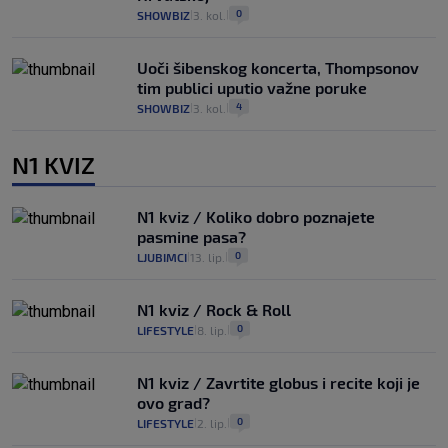
0
SHOWBIZ
3. kol.
|
|
Uoči šibenskog koncerta, Thompsonov
tim publici uputio važne poruke
4
SHOWBIZ
3. kol.
|
|
N1 KVIZ
N1 kviz / Koliko dobro poznajete
pasmine pasa?
0
LJUBIMCI
13. lip.
|
|
N1 kviz / Rock & Roll
0
LIFESTYLE
8. lip.
|
|
N1 kviz / Zavrtite globus i recite koji je
ovo grad?
0
LIFESTYLE
2. lip.
|
|