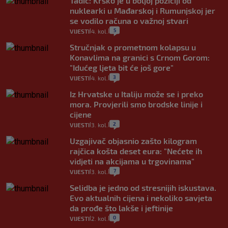
Tadić: Krško je u boljoj poziciji od
nuklearki u Mađarskoj i Rumunjskoj jer
se vodilo računa o važnoj stvari
5
VIJESTI
4. kol.
|
|
Stručnjak o prometnom kolapsu u
Konavlima na granici s Crnom Gorom:
"Idućeg ljeta bit će još gore"
3
VIJESTI
4. kol.
|
|
Iz Hrvatske u Italiju može se i preko
mora. Provjerili smo brodske linije i
cijene
2
VIJESTI
3. kol.
|
|
Uzgajivač objasnio zašto kilogram
rajčica košta deset eura: "Nećete ih
vidjeti na akcijama u trgovinama"
7
VIJESTI
3. kol.
|
|
Selidba je jedno od stresnijih iskustava.
Evo aktualnih cijena i nekoliko savjeta
da prođe što lakše i jeftinije
0
VIJESTI
2. kol.
|
|