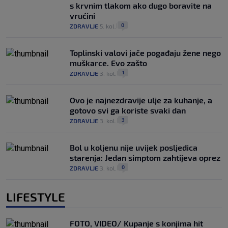
s krvnim tlakom ako dugo boravite na
vrućini
0
ZDRAVLJE
5. kol.
|
|
Toplinski valovi jače pogađaju žene nego
muškarce. Evo zašto
1
ZDRAVLJE
3. kol.
|
|
Ovo je najnezdravije ulje za kuhanje, a
gotovo svi ga koriste svaki dan
3
ZDRAVLJE
3. kol.
|
|
Bol u koljenu nije uvijek posljedica
starenja: Jedan simptom zahtijeva oprez
0
ZDRAVLJE
3. kol.
|
|
LIFESTYLE
FOTO, VIDEO/ Kupanje s konjima hit