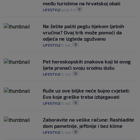
među turistima na hrvatskoj obali
0
LIFESTYLE
prije 3 h
|
|
Ne želite paliti peglu tijekom ljetnih
vrućina? Ovaj trik može pomoći da
odjeća ne izgleda zgužvano
0
LIFESTYLE
5. kol.
|
|
Pet horoskopskih znakova koji bi ovog
ljeta pronaći svoju srodnu dušu
0
LIFESTYLE
5. kol.
|
|
Ruže uz ove biljke neće bujno cvjetati:
Evo koje greške treba izbjegavati
0
LIFESTYLE
5. kol.
|
|
Zaboravite na velike račune: Rashladite
dom pametnije, jeftinije i bez klime
0
LIFESTYLE
5. kol.
|
|