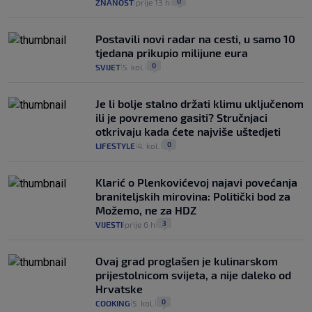
0
ZNANOST
prije 13 h
|
|
Postavili novi radar na cesti, u samo 10
tjedana prikupio milijune eura
0
SVIJET
5. kol.
|
|
Je li bolje stalno držati klimu uključenom
ili je povremeno gasiti? Stručnjaci
otkrivaju kada ćete najviše uštedjeti
0
LIFESTYLE
4. kol.
|
|
Klarić o Plenkovićevoj najavi povećanja
braniteljskih mirovina: Politički bod za
Možemo, ne za HDZ
3
VIJESTI
prije 6 h
|
|
Ovaj grad proglašen je kulinarskom
prijestolnicom svijeta, a nije daleko od
Hrvatske
0
COOKING
5. kol.
|
|