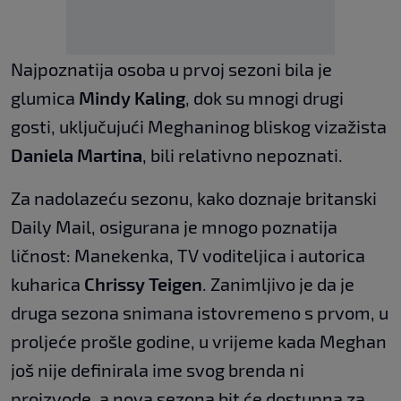
Najpoznatija osoba u prvoj sezoni bila je
glumica
Mindy Kaling
, dok su mnogi drugi
gosti, uključujući Meghaninog bliskog vizažista
Daniela Martina
, bili relativno nepoznati.
Za nadolazeću sezonu, kako doznaje britanski
Daily Mail, osigurana je mnogo poznatija
ličnost: Manekenka, TV voditeljica i autorica
kuharica
Chrissy Teigen
. Zanimljivo je da je
druga sezona snimana istovremeno s prvom, u
proljeće prošle godine, u vrijeme kada Meghan
još nije definirala ime svog brenda ni
proizvode, a nova sezona bit će dostupna za