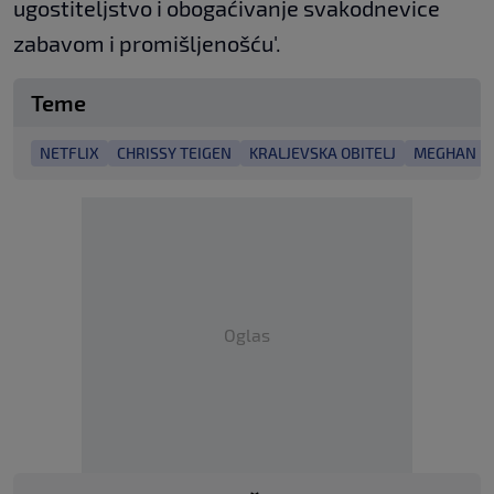
ugostiteljstvo i obogaćivanje svakodnevice
zabavom i promišljenošću'.
Teme
NETFLIX
CHRISSY TEIGEN
KRALJEVSKA OBITELJ
MEGHAN M
Oglas