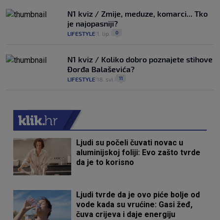
N1 kviz / Zmije, meduze, komarci... Tko
je najopasniji?
0
LIFESTYLE
1. lip.
|
|
N1 kviz / Koliko dobro poznajete stihove
Đorđa Balaševića?
11
LIFESTYLE
18. svi.
|
|
Ljudi su počeli čuvati novac u
aluminijskoj foliji: Evo zašto tvrde
da je to korisno
Ljudi tvrde da je ovo piće bolje od
vode kada su vrućine: Gasi žeđ,
čuva crijeva i daje energiju