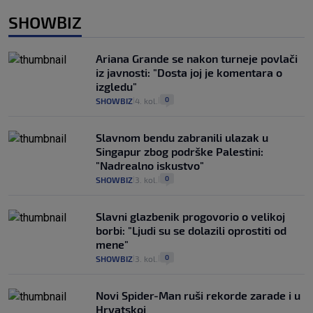
SHOWBIZ
Ariana Grande se nakon turneje povlači
iz javnosti: "Dosta joj je komentara o
izgledu"
0
SHOWBIZ
4. kol.
|
|
Slavnom bendu zabranili ulazak u
Singapur zbog podrške Palestini:
"Nadrealno iskustvo"
0
SHOWBIZ
3. kol.
|
|
Slavni glazbenik progovorio o velikoj
borbi: "Ljudi su se dolazili oprostiti od
mene"
0
SHOWBIZ
3. kol.
|
|
Novi Spider-Man ruši rekorde zarade i u
Hrvatskoj