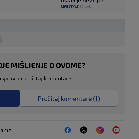
ostao je bez riječi
LIFESTYLE
19. svi.
|
OJE MIŠLJENJE O OVOME?
aspravi ili pročitaj komentare
Pročitaj komentare (
1
)
ežama