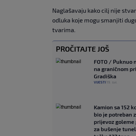
Naglašavaju kako cilj nije stv
odluka koje mogu smanjiti dug
tvarima.
PROČITAJTE JOŠ
FOTO / Puknuo 
na graničnom pr
Gradiška
VIJESTI
19. svi.
|
Kamion sa 152 k
bio je potreban 
prijevoz goleme
za bušenje tune