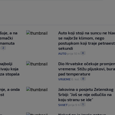
šuje, a na
Auto koji stoji na suncu ne hla
jemački
se najbrže klimom, nego
i mamuta
postupkom koji traje petnaest
sekundi
2
.
|
0
AUTO
prije 10 h
|
|
ajbolji
Dio Hrvatske očekuje promje
rivaju koja
vremena: Stižu pljuskovi, bura
 za stopala
pad temperature
0
VRIJEME
6. kol.
|
|
nje, a onda
Jakovina o posjetu Zelenskog
ast
Srbiji: "Još se nije odlučilo na
koju stranu se ide"
1
SVIJET
prije 9 h
|
|
gu
Nekad ga je imala gotovo