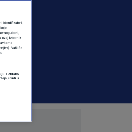
identifikatori,
 koje
 onemogućeni,
a ovaj izbornik
ostavkama
njivo]. Vaši će
ku
ciju. Pohrana
žaja, uvidi u