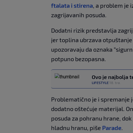
ftalata i stirena
, a problem je i
zagrijavanih posuda.
Dodatni rizik predstavlja zagri
jer toplina ubrzava otpuštanje 
upozoravaju da oznaka “sigurno
potpuno bezopasna.
Ovo je najbolja 
LIFESTYLE
18. tra.
|
Problematično je i spremanje j
dodatno oštećuje materijal. On
posuda za pohranu hrane, dok 
hladnu hranu, piše
Parade
.