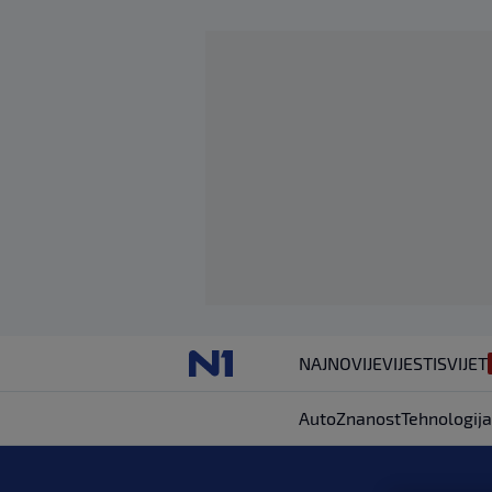
NAJNOVIJE
VIJESTI
SVIJET
Auto
Znanost
Tehnologija