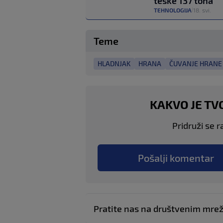
teške 137 tona
TEHNOLOGIJA
18. svi.
|
Teme
HLADNJAK
HRANA
ČUVANJE HRANE
KAKVO JE TV
Pridruži se r
Pošalji komentar
Pratite nas na društvenim mr