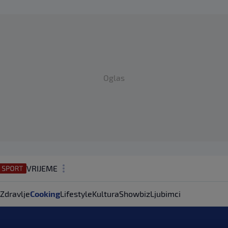
Oglas
VRIJEME
N1 TEME
Zdravlje
Cooking
Lifestyle
Kultura
Showbiz
Ljubimci
REGIJA