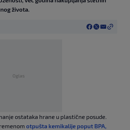
zloženosti, već godina nakupljanja štetnih
vnog života.
Oglas
anje ostataka hrane u plastične posude.
s vremenom
otpušta kemikalije poput BPA,