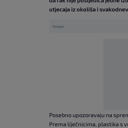
da rak nije posljedica jedne i
utjecaja iz okoliša i svakodne
Podijeli
Posebno upozoravaju na sprem
Prema liječnicima, plastika 