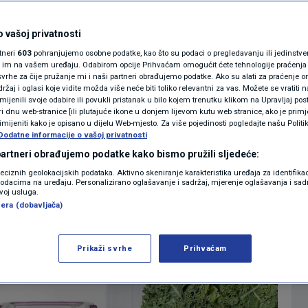
MAGAZIN
da ljudi jednu stvar
N1 KOMENTAR
 vašoj privatnosti
rtneri
603
pohranjujemo osobne podatke, kao što su podaci o pregledavanju ili jedinstveni 
njivati u hladnjaku
KOLUMNE
o im na vašem uređaju. Odabirom opcije Prihvaćam omogućit ćete tehnologije praćenja
vrhe za čije pružanje mi i naši partneri obrađujemo podatke. Ako su alati za praćenje
žaj i oglasi koje vidite možda više neće biti toliko relevantni za vas. Možete se vratiti n
N1(DIS)INFO
zmijenili svoje odabire ili povukli pristanak u bilo kojem trenutku klikom na Upravljaj p
1
COOKING
komentar
|
i dnu web-stranice [ili plutajuće ikone u donjem lijevom kutu web stranice, ako je primje
KLIMATSKE PROMJENE
rimijeniti kako je opisano u dijelu Web-mjesto. Za više pojedinosti pogledajte našu Politi
Dodatne informacije o vašoj privatnosti
FOTO
 partneri obrađujemo podatke kako bismo pružili sljedeće:
Više
reciznih geolokacijskih podataka. Aktivno skeniranje karakteristika uređaja za identifika
p podacima na uređaju. Personalizirano oglašavanje i sadržaj, mjerenje oglašavanja i sadr
VIDEO
zvoj usluga.
era (dobavljača)
Prikaži svrhe
Prihvaćam