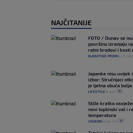
NAJČITANIJE
FOTO / Dunav se isu
površinu izranjaju n
ratni brodovi i kost
KLIMATSKE PROMJENE
5. kol
|
Japanke nisu uvijek n
izbor: Stručnjaci otk
je ljetna obuća bolja
0
LIFESTYLE
6. kol.
|
|
Stiže kratko osvježe
novi toplinski val i r
temperatura
0
VRIJEME
prije 11 h
|
|
Totalni kolaps na ju