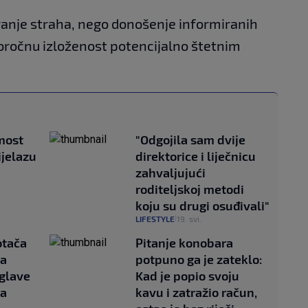
aranje straha, nego donošenje informiranih
oročnu izloženost potencijalno štetnim
most
"Odgojila sam dvije
ijelazu
direktorice i liječnicu
zahvaljujući
roditeljskoj metodi
koju su drugi osuđivali"
LIFESTYLE
19. svi.
|
otača
Pitanje konobara
za
potpuno ga je zateklo:
 glave
Kad je popio svoju
la
kavu i zatražio račun,