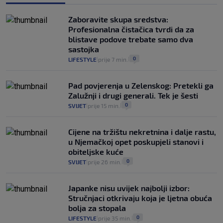
Provjerili smo "što ćemo onda" ako
Plenković na 15 dana ukine mjere: "Ne bi
Zaboravite skupa sredstva:
se dogodilo ništa. Vlada se zaljubila u te
Profesionalna čistačica tvrdi da za
intervencije"
blistave podove trebate samo dva
25
VIJESTI
30. srp.
|
|
sastojka
0
LIFESTYLE
prije 7 min.
|
|
Pad povjerenja u Zelenskog: Pretekli ga
Zalužnji i drugi generali. Tek je šesti
0
SVIJET
prije 15 min.
|
|
Cijene na tržištu nekretnina i dalje rastu,
u Njemačkoj opet poskupjeli stanovi i
obiteljske kuće
0
SVIJET
prije 26 min.
|
|
Japanke nisu uvijek najbolji izbor:
Stručnjaci otkrivaju koja je ljetna obuća
bolja za stopala
0
LIFESTYLE
prije 35 min.
|
|