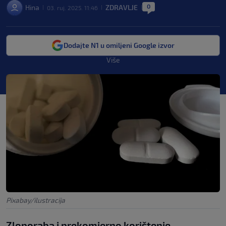
0
Hina
ZDRAVLJE
03. ruj. 2025. 11:46
|
|
|
Dodajte N1 u omiljeni Google izvor
Više
Pixabay/ilustracija
Zloporaba i prekomjerno korištenje