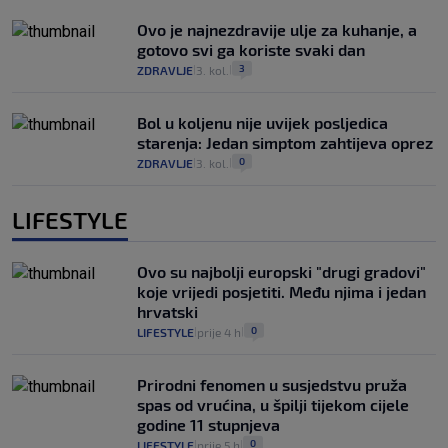
Ovo je najnezdravije ulje za kuhanje, a
gotovo svi ga koriste svaki dan
3
ZDRAVLJE
3. kol.
|
|
Bol u koljenu nije uvijek posljedica
starenja: Jedan simptom zahtijeva oprez
0
ZDRAVLJE
3. kol.
|
|
LIFESTYLE
Ovo su najbolji europski "drugi gradovi"
koje vrijedi posjetiti. Među njima i jedan
hrvatski
0
LIFESTYLE
prije 4 h
|
|
Prirodni fenomen u susjedstvu pruža
spas od vrućina, u špilji tijekom cijele
godine 11 stupnjeva
0
LIFESTYLE
prije 5 h
|
|