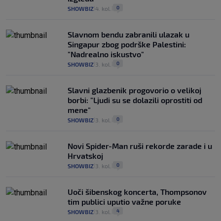
0
SHOWBIZ
4. kol.
|
|
Slavnom bendu zabranili ulazak u
Singapur zbog podrške Palestini:
"Nadrealno iskustvo"
0
SHOWBIZ
3. kol.
|
|
Slavni glazbenik progovorio o velikoj
borbi: "Ljudi su se dolazili oprostiti od
mene"
0
SHOWBIZ
3. kol.
|
|
Novi Spider-Man ruši rekorde zarade i u
Hrvatskoj
0
SHOWBIZ
3. kol.
|
|
Uoči šibenskog koncerta, Thompsonov
tim publici uputio važne poruke
4
SHOWBIZ
3. kol.
|
|