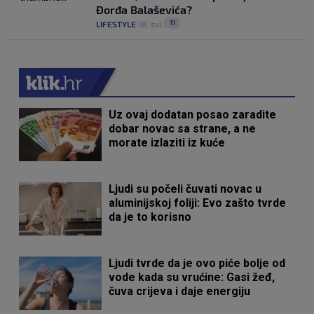
Đorđa Balaševića?
11
LIFESTYLE
18. svi.
|
|
Uz ovaj dodatan posao zaradite
dobar novac sa strane, a ne
morate izlaziti iz kuće
Ljudi su počeli čuvati novac u
aluminijskoj foliji: Evo zašto tvrde
da je to korisno
Ljudi tvrde da je ovo piće bolje od
vode kada su vrućine: Gasi žeđ,
čuva crijeva i daje energiju