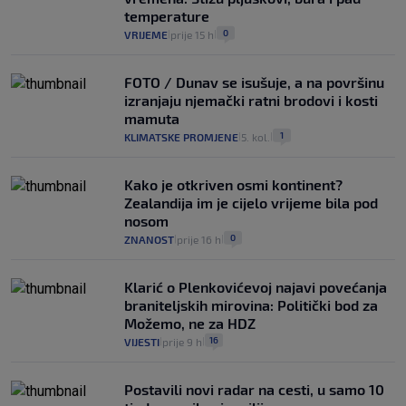
temperature
0
VRIJEME
prije 15 h
|
|
FOTO / Dunav se isušuje, a na površinu
izranjaju njemački ratni brodovi i kosti
mamuta
1
KLIMATSKE PROMJENE
5. kol.
|
|
Kako je otkriven osmi kontinent?
Zealandija im je cijelo vrijeme bila pod
nosom
0
ZNANOST
prije 16 h
|
|
Klarić o Plenkovićevoj najavi povećanja
braniteljskih mirovina: Politički bod za
Možemo, ne za HDZ
16
VIJESTI
prije 9 h
|
|
Postavili novi radar na cesti, u samo 10