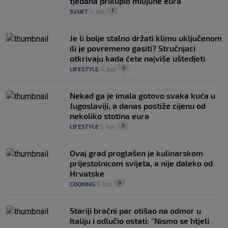
tjedana prikupio milijune eura
1
SVIJET
5. kol.
|
|
Je li bolje stalno držati klimu uključenom
ili je povremeno gasiti? Stručnjaci
otkrivaju kada ćete najviše uštedjeti
0
LIFESTYLE
4. kol.
|
|
Nekad ga je imala gotovo svaka kuća u
Jugoslaviji, a danas postiže cijenu od
nekoliko stotina eura
0
LIFESTYLE
5. kol.
|
|
Ovaj grad proglašen je kulinarskom
prijestolnicom svijeta, a nije daleko od
Hrvatske
0
COOKING
5. kol.
|
|
Stariji bračni par otišao na odmor u
Italiju i odlučio ostati: "Nismo se htjeli