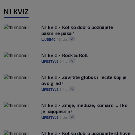
N1 KVIZ
N1 kviz / Koliko dobro poznajete
pasmine pasa?
0
LJUBIMCI
13. lip.
|
|
N1 kviz / Rock & Roll
0
LIFESTYLE
8. lip.
|
|
N1 kviz / Zavrtite globus i recite koji je
ovo grad?
0
LIFESTYLE
2. lip.
|
|
N1 kviz / Zmije, meduze, komarci... Tko
je najopasniji?
0
LIFESTYLE
1. lip.
|
|
N1 kviz / Koliko dobro poznajete stihove