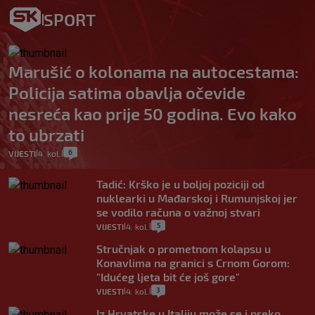
SPORT
Marušić o kolonama na autocestama:
Policija satima obavlja očevide
nesreća kao prije 50 godina. Evo kako
to ubrzati
6
VIJESTI
4. kol.
|
|
Tadić: Krško je u boljoj poziciji od
nuklearki u Mađarskoj i Rumunjskoj jer
se vodilo računa o važnoj stvari
5
VIJESTI
4. kol.
|
|
Stručnjak o prometnom kolapsu u
Konavlima na granici s Crnom Gorom:
"Idućeg ljeta bit će još gore"
3
VIJESTI
4. kol.
|
|
Iz Hrvatske u Italiju može se i preko