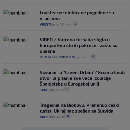
I nuklearne elektrane pogođene su
vrućinom
0
VIJESTI
prije 48 min.
|
|
VIDEO / Vatrena tornada stigla u
Europu: Evo što ih pokreće i zašto su
opasna
0
KLIMATSKE PROMJENE
prije 1 h
|
|
Vizionar ili "Crveni Orbán"? Kriza u Ceuti
otvorila pitanje sve veće izolacije
Španjolske u Europskoj uniji
1
SVIJET
prije 1 h
|
|
Tragedija na Biokovu: Preminuo češki
turist, Ukrajinac spašen sa Sutvida
0
VIJESTI
prije 1 h
|
|