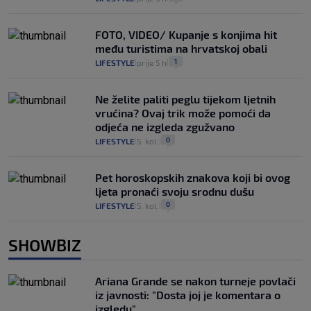
FOTO, VIDEO/ Kupanje s konjima hit
među turistima na hrvatskoj obali
1
LIFESTYLE
prije 5 h
|
|
Ne želite paliti peglu tijekom ljetnih
vrućina? Ovaj trik može pomoći da
odjeća ne izgleda zgužvano
0
LIFESTYLE
5. kol.
|
|
Pet horoskopskih znakova koji bi ovog
ljeta pronaći svoju srodnu dušu
0
LIFESTYLE
5. kol.
|
|
SHOWBIZ
Ariana Grande se nakon turneje povlači
iz javnosti: "Dosta joj je komentara o
izgledu"