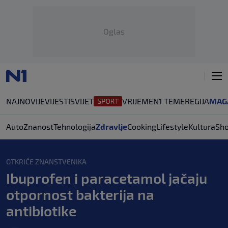
Oglas
NAJNOVIJE
VIJESTI
SVIJET
VRIJEME
N1 TEME
REGIJA
MAG
Auto
Znanost
Tehnologija
Zdravlje
Cooking
Lifestyle
Kultura
Sh
OTKRIĆE ZNANSTVENIKA
Ibuprofen i paracetamol jačaju
otpornost bakterija na
antibiotike