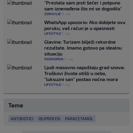
"Prestala sam jesti šećer i potpuno
sam iznenađena što mi se dogodilo"
ZDRAVLJE
3. ruj.
|
WhatsApp upozorio: Ako dobijete ovu
poruku, vaš račun je u opasnosti
LIFESTYLE
1. ruj.
|
Glavina: Turizam bilježi rekordne
rezultate. Imamo gotovo pa idealnu
situaciju
EKONOMIJA
3. ruj.
|
Ljudi masovno napuštaju grad snova:
Troškovi života otišli u nebo,
"luksuzni san" postao noćna mora
LIFESTYLE
1. ruj.
|
Teme
ANTIBIOTICI
IBUPROFEN
PARACETAMOL