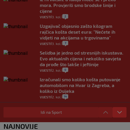
mora. Provjerili smo brodske linije i
cijene
2
VIJESTI
3. kol.
|
|
Uzgajivač objasnio zašto kilogram
rajčica košta deset eura: "Nećete ih
vidjeti na akcijama u trgovinama"
7
VIJESTI
3. kol.
|
|
Selidba je jedno od stresnijih iskustava.
Evo aktualnih cijena i nekoliko savjeta
da prođe što lakše i jeftinije
0
VIJESTI
2. kol.
|
|
Izračunali smo koliko košta putovanje
automobilom na Hvar iz Zagreba, a
koliko iz Osijeka
14
VIJESTI
2. kol.
|
|
"Kći je otišla na more, a zaboravila
zdravstvenu iskaznicu". Kakva su prava
Idi na Sport
pacijenata izvan mjesta prebivališta?
1
VIJESTI
1. kol.
NAJNOVIJE
|
|