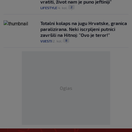
vratiti, život nam je puno jeftiniji"
2
LIFESTYLE
4. kol.
|
|
Totalni kolaps na jugu Hrvatske, granica
paralizirana. Neki iscrpljeni putnici
završili na Hitnoj: "Ovo je teror!"
8
VIJESTI
2. kol.
|
|
Oglas