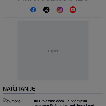
Oglas
NAJČITANIJE
Dio Hrvatske očekuje promjena
vremena: Stižu pljuskovi, bura i pad