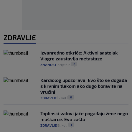
ZDRAVLJE
Izvanredno otkriće: Aktivni sastojak
Viagre zaustavlja metastaze
2
ZNANOST
prije 6 h
|
|
Kardiolog upozorava: Evo što se događa
s krvnim tlakom ako dugo boravite na
vrućini
0
ZDRAVLJE
5. kol.
|
|
Toplinski valovi jače pogađaju žene nego
muškarce. Evo zašto
1
ZDRAVLJE
3. kol.
|
|