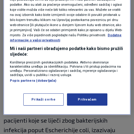
podatke. Ako su alati za praćenje onemogućeni, određeni sadržaj i oglasi
koje vidite možda više neće biti toliko relevantni za vas. Možete se vratiti
Liječnica objasnila kada popiti
na ovaj izbornik kako biste izmijenili svoje odabire ili povukli pristanak u
aspirin, paracetamol i ibuprofen
bilo kojem trenutku klikom na Upravljaj postavkama poveznicu pri dnu
web-stranice [ili plutajuće ikone u donjem lijevom kutu web stranice, ako
ZDRAVLJE
20. lip.
|
je primjenjivo]. Vaši će se odabiri primijeniti kako je opisano u dijelu Web-
Otkriven novi učinak ibuprofena?
mjesto. Za više pojedinosti pogledajte našu Politiku privatnosti.
Dodatne
VIJESTI
31. ožu.
|
informacije o vašoj privatnosti
Mi i naši partneri obrađujemo podatke kako bismo pružili
sljedeće:
Autori upozoravaju pacijente i liječnike da
Korištenje preciznih geolokacijskih podataka. Aktivno skeniranje
"pomno razmotre rizike korištenja različitih
karakteristika uređaja za identifikaciju. Pohrana i/ili pristup podacima na
uređaju. Personalizirano oglašavanje i sadržaj, mjerenje oglašavanja i
sadržaja, uvidi u publiku i razvoj usluga.
lijekova", a naročito kada se propisuju za
Popis partnera (dobavljača)
dugotrajne terapije.
Prikaži svrhe
Prihvaćam
Tim istraživača je rekao da paracetamol ili
ibuprofen, u slučajevima kada ih uzimaju
pacijenti koje se liječi zbog bakterijskih
infekcija poput Escherichije coli, izazivaju