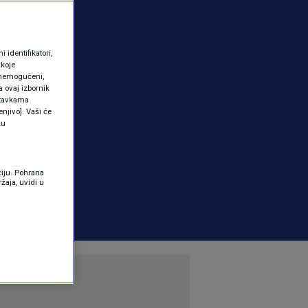
identifikatori,
 koje
 onemogućeni,
a ovaj izbornik
ostavkama
njivo]. Vaši će
ku
ciju. Pohrana
žaja, uvidi u