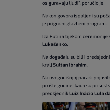
osiguravaju ljudi”, poručio je.
Nakon govora ispaljeni su počas
je prigodni glazbeni program.
Iza Putina tijekom ceremonije s
Lukašenko.
Na događaju su bili i predsjedn
kralj
Sultan Ibrahim
.
Na ovogodišnjoj paradi pojavil
prošle godine, kada su prisust
predsjednik
Luiz Inácio Lula da