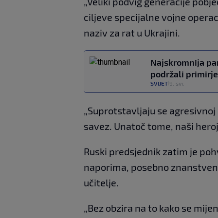
„Veliki podvig generacije pobj
ciljeve specijalne vojne operaci
naziv za rat u Ukrajini.
Najskromnija par
podržali primirje
SVIJET
9. svi.
|
„Suprotstavljaju se agresivnoj 
savez. Unatoč tome, naši heroj
Ruski predsjednik zatim je poh
naporima, posebno znanstvenike,
učitelje.
„Bez obzira na to kako se mije