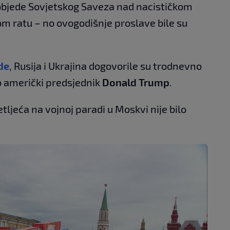
pobjede Sovjetskog Saveza nad nacističkom
 ratu – no ovogodišnje proslave bile su
de
, Rusija i Ukrajina dogovorile su trodnevno
io američki predsjednik
Donald Trump
.
ljeća na vojnoj paradi u Moskvi nije bilo