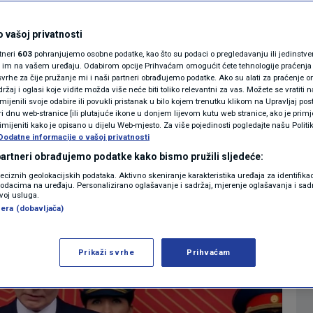
 govoru kritizirao
MAGAZIN
te tko je sve došao
N1 KOMENTAR
 vašoj privatnosti
rtneri
603
pohranjujemo osobne podatke, kao što su podaci o pregledavanju ili jedinstveni 
u u Moskvi
KOLUMNE
o im na vašem uređaju. Odabirom opcije Prihvaćam omogućit ćete tehnologije praćenja
vrhe za čije pružanje mi i naši partneri obrađujemo podatke. Ako su alati za praćenje
žaj i oglasi koje vidite možda više neće biti toliko relevantni za vas. Možete se vratiti n
N1(DIS)INFO
zmijenili svoje odabire ili povukli pristanak u bilo kojem trenutku klikom na Upravljaj p
1
SVIJET
komentar
|
i dnu web-stranice [ili plutajuće ikone u donjem lijevom kutu web stranice, ako je primje
KLIMATSKE PROMJENE
rimijeniti kako je opisano u dijelu Web-mjesto. Za više pojedinosti pogledajte našu Politi
Dodatne informacije o vašoj privatnosti
FOTO
 partneri obrađujemo podatke kako bismo pružili sljedeće:
Više
reciznih geolokacijskih podataka. Aktivno skeniranje karakteristika uređaja za identifika
p podacima na uređaju. Personalizirano oglašavanje i sadržaj, mjerenje oglašavanja i sadr
VIDEO
zvoj usluga.
era (dobavljača)
Prikaži svrhe
Prihvaćam