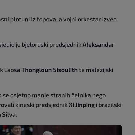
ni plotuni iz topova, a vojni orkestar izveo
jedio je bjeloruski predsjednik
Aleksandar
ik Laosa
Thongloun Sisoulith
te malezijski
o se osjetno manje stranih čelnika nego
vovali kineski predsjednik
Xi Jinping
i brazilski
 Silva
.