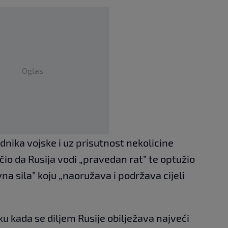
Oglas
nika vojske i uz prisutnost nekolicine
čio da Rusija vodi „pravedan rat” te optužio
vna sila” koju „naoružava i podržava cijeli
u kada se diljem Rusije obilježava najveći