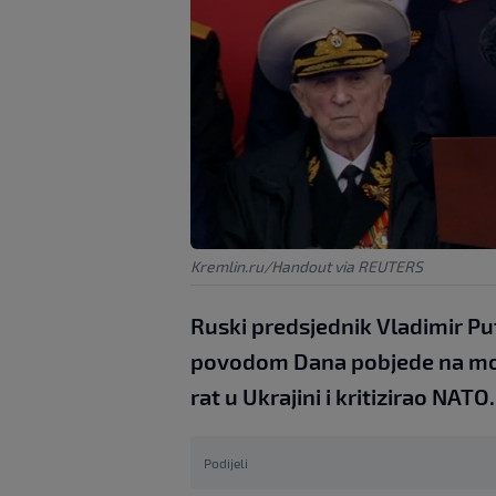
Kremlin.ru/Handout via REUTERS
Ruski predsjednik Vladimir Puti
povodom Dana pobjede na mo
rat u Ukrajini i kritizirao NATO.
Podijeli