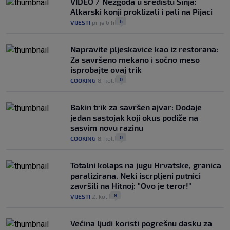
VIDEO / Nezgoda u središtu Sinja:
Alkarski konji proklizali i pali na Pijaci
6
VIJESTI
prije 6 h
|
|
Napravite pljeskavice kao iz restorana:
Za savršeno mekano i sočno meso
isprobajte ovaj trik
0
COOKING
8. kol.
|
|
Bakin trik za savršen ajvar: Dodaje
jedan sastojak koji okus podiže na
sasvim novu razinu
0
COOKING
8. kol.
|
|
Totalni kolaps na jugu Hrvatske, granica
paralizirana. Neki iscrpljeni putnici
završili na Hitnoj: "Ovo je teror!"
8
VIJESTI
2. kol.
|
|
Većina ljudi koristi pogrešnu dasku za