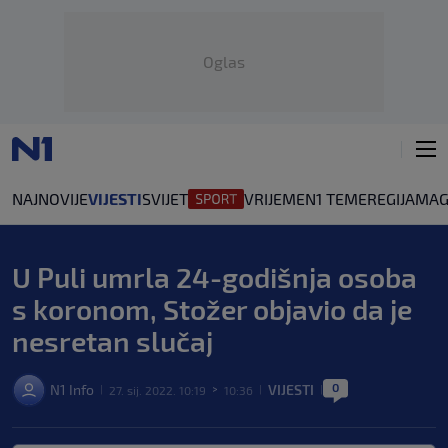
Oglas
NAJNOVIJE
VIJESTI
SVIJET
VRIJEME
N1 TEME
REGIJA
MAG
Crna Kronika
Ekonomija
U Puli umrla 24-godišnja osoba
s koronom, Stožer objavio da je
nesretan slučaj
0
N1 Info
VIJESTI
27. sij. 2022. 10:19
10:36
|
>
|
|