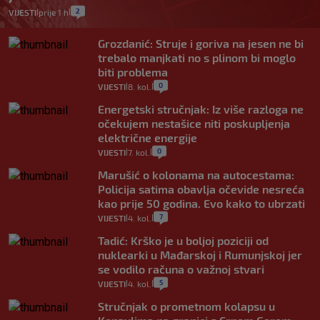
2
VIJESTI
prije 1 h
|
|
Grozdanić: Struje i goriva na jesen ne bi
trebalo manjkati no s plinom bi moglo
biti problema
0
VIJESTI
8. kol.
|
|
Energetski stručnjak: Iz više razloga ne
očekujem nestašice niti poskupljenja
električne energije
0
VIJESTI
7. kol.
|
|
Marušić o kolonama na autocestama:
Policija satima obavlja očevide nesreća
kao prije 50 godina. Evo kako to ubrzati
7
VIJESTI
4. kol.
|
|
Tadić: Krško je u boljoj poziciji od
nuklearki u Mađarskoj i Rumunjskoj jer
se vodilo računa o važnoj stvari
5
VIJESTI
4. kol.
|
|
Stručnjak o prometnom kolapsu u