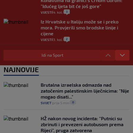
Konavlima na granici s Crnom Gorom:
"Idućeg ljeta bit će još gore"
3
VIJESTI
4. kol.
|
|
Iz Hrvatske u Italiju može se i preko
mora. Provjerili smo brodske linije i
cijene
2
VIJESTI
3. kol.
|
|
Uzgajivač objasnio zašto kilogram
rajčica košta deset eura: "Nećete ih
Idi na Sport
vidjeti na akcijama u trgovinama"
8
VIJESTI
3. kol.
NAJNOVIJE
|
|
Selidba je jedno od stresnijih iskustava.
Evo aktualnih cijena i nekoliko savjeta
Brutalna izraelska odmazda nad
da prođe što lakše i jeftinije
zatočenim palestinskim liječnicima: "Nije
0
VIJESTI
2. kol.
|
|
mogao disati..."
0
SVIJET
prije 5 min
|
|
HŽ nakon novog incidenta: "Putnici su
zbrinuti i prevezeni autobusom prema
Rijeci", pruga zatvorena