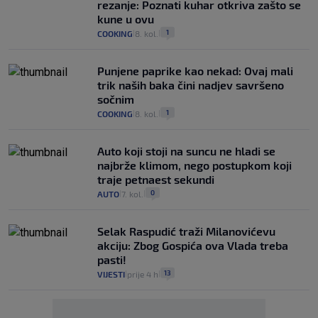
rezanje: Poznati kuhar otkriva zašto se
kune u ovu
1
COOKING
8. kol.
|
|
Punjene paprike kao nekad: Ovaj mali
trik naših baka čini nadjev savršeno
sočnim
1
COOKING
8. kol.
|
|
Auto koji stoji na suncu ne hladi se
najbrže klimom, nego postupkom koji
traje petnaest sekundi
0
AUTO
7. kol.
|
|
Selak Raspudić traži Milanovićevu
akciju: Zbog Gospića ova Vlada treba
pasti!
13
VIJESTI
prije 4 h
|
|