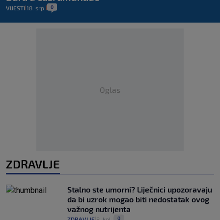
0
VIJESTI
18. srp.
|
|
Oglas
ZDRAVLJE
Stalno ste umorni? Liječnici upozoravaju
da bi uzrok mogao biti nedostatak ovog
važnog nutrijenta
0
ZDRAVLJE
8. kol.
|
|