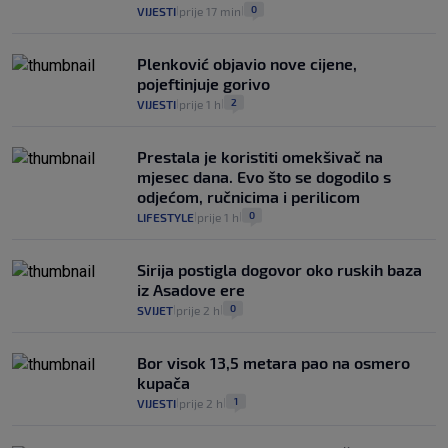
0
VIJESTI
prije 17 min
|
|
Plenković objavio nove cijene,
pojeftinjuje gorivo
2
VIJESTI
prije 1 h
|
|
Prestala je koristiti omekšivač na
mjesec dana. Evo što se dogodilo s
odjećom, ručnicima i perilicom
0
LIFESTYLE
prije 1 h
|
|
Sirija postigla dogovor oko ruskih baza
iz Asadove ere
0
SVIJET
prije 2 h
|
|
Bor visok 13,5 metara pao na osmero
kupača
1
VIJESTI
prije 2 h
|
|