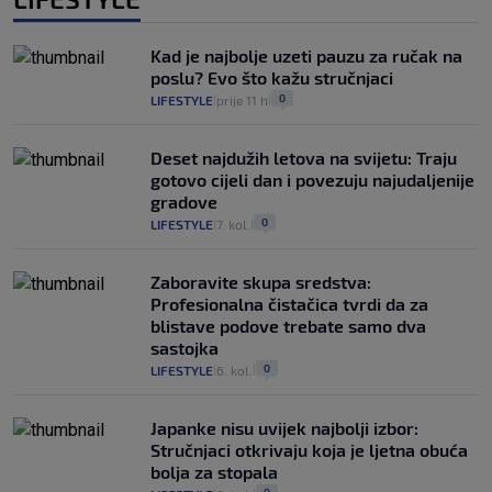
Kad je najbolje uzeti pauzu za ručak na
poslu? Evo što kažu stručnjaci
0
LIFESTYLE
prije 11 h
|
|
Deset najdužih letova na svijetu: Traju
gotovo cijeli dan i povezuju najudaljenije
gradove
0
LIFESTYLE
7. kol.
|
|
Zaboravite skupa sredstva:
Profesionalna čistačica tvrdi da za
blistave podove trebate samo dva
sastojka
0
LIFESTYLE
6. kol.
|
|
Japanke nisu uvijek najbolji izbor:
Stručnjaci otkrivaju koja je ljetna obuća
bolja za stopala