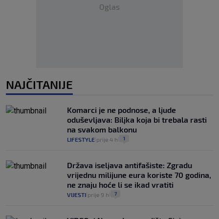
Oglas
NAJČITANIJE
Komarci je ne podnose, a ljude
oduševljava: Biljka koja bi trebala rasti
na svakom balkonu
1
LIFESTYLE
prije 4 h
|
|
Država iseljava antifašiste: Zgradu
vrijednu milijune eura koriste 70 godina,
ne znaju hoće li se ikad vratiti
7
VIJESTI
prije 9 h
|
|