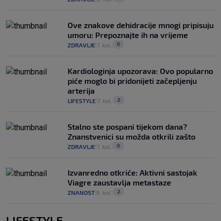
Ove znakove dehidracije mnogi pripisuju
umoru: Prepoznajte ih na vrijeme
0
ZDRAVLJE
7. kol.
|
|
Kardiologinja upozorava: Ovo popularno
piće moglo bi pridonijeti začepljenju
arterija
2
LIFESTYLE
7. kol.
|
|
Stalno ste pospani tijekom dana?
Znanstvenici su možda otkrili zašto
0
ZDRAVLJE
7. kol.
|
|
Izvanredno otkriće: Aktivni sastojak
Viagre zaustavlja metastaze
2
ZNANOST
6. kol.
|
|
LIFESTYLE