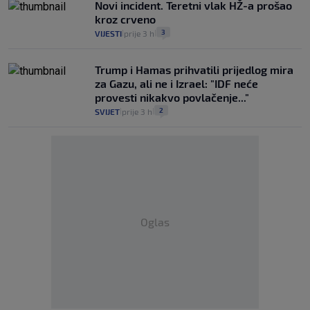
Novi incident. Teretni vlak HŽ-a prošao
kroz crveno
3
VIJESTI
prije 3 h
|
|
Trump i Hamas prihvatili prijedlog mira
za Gazu, ali ne i Izrael: "IDF neće
provesti nikakvo povlačenje..."
2
SVIJET
prije 3 h
|
|
Oglas