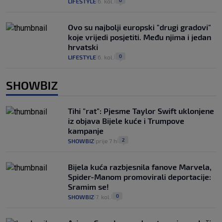
0
LIFESTYLE
6. kol.
|
|
Ovo su najbolji europski "drugi gradovi"
koje vrijedi posjetiti. Među njima i jedan
hrvatski
0
LIFESTYLE
6. kol.
|
|
SHOWBIZ
Tihi "rat": Pjesme Taylor Swift uklonjene
iz objava Bijele kuće i Trumpove
kampanje
2
SHOWBIZ
prije 7 h
|
|
Bijela kuća razbjesnila fanove Marvela,
Spider-Manom promovirali deportacije:
Sramim se!
0
SHOWBIZ
7. kol.
|
|