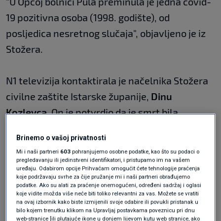
"U Općoj bolnici Pula preminula je jedna covid-
19 pozitivna osoba (1998. godište), od
posljedica nesretnog slučaja", objavljeno je iz
Stožera.
N1 televizija kontaktirala je načelnika Stožera
civilne zaštite Istarske županije,
Dinu
Kozlevca
. On je potvrdio da je smrt bila
posljedica nesretnog slučaja. a ne posljedica
Brinemo o vašoj privatnosti
zaraze koronavirusom.
Mi i naši partneri
603
pohranjujemo osobne podatke, kao što su podaci o
pregledavanju ili jedinstveni identifikatori, i pristupamo im na vašem
uređaju. Odabirom opcije Prihvaćam omogućit ćete tehnologije praćenja
Tijekom protekla 24 sata u Nastavnom zavodu
koje podržavaju svrhe za čije pružanje mi i naši partneri obrađujemo
podatke. Ako su alati za praćenje onemogućeni, određeni sadržaj i oglasi
za javno zdravstvo Istarske županije ispitano
koje vidite možda više neće biti toliko relevantni za vas. Možete se vratiti
na ovaj izbornik kako biste izmijenili svoje odabire ili povukli pristanak u
je 625 uzoraka briseva na covid-19. Potvrđeno
bilo kojem trenutku klikom na Upravljaj postavkama poveznicu pri dnu
web-stranice [ili plutajuće ikone u donjem lijevom kutu web stranice, ako