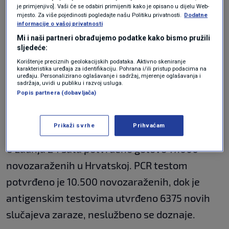
je 256 novozaraženih osoba.
je primjenjivo]. Vaši će se odabiri primijeniti kako je opisano u dijelu Web-
mjesto. Za više pojedinosti pogledajte našu Politiku privatnosti.
Dodatne
informacije o vašoj privatnosti
U Općoj bolnici Pula na liječenju se nalazi
Mi i naši partneri obrađujemo podatke kako bismo pružili
sljedeće:
ukupno 74 pacijenata, od kojih je na Odjelu za
Korištenje preciznih geolokacijskih podataka. Aktivno skeniranje
infektologiju 61 osoba, Odjelu za psihijatriju 1
karakteristika uređaja za identifikaciju. Pohrana i/ili pristup podacima na
uređaju. Personalizirano oglašavanje i sadržaj, mjerenje oglašavanja i
osoba, Odjelu za ginekologiju 1 osoba, Odjelu za
sadržaja, uvidi u publiku i razvoj usluga.
Popis partnera (dobavljača)
pedijatriju 1 osoba, a u respiracijskom centru 10
osoba.
Prikaži svrhe
Prihvaćam
U zadnja 24 sata potvrđeno gotovo 17.000
novozaraženih u Hrvatskoj. PCR testom
potvrđeno je 10.500 novozaraženih, dok je
antigenskim testovima utvrđeno 6375 novih
slučajeva zaraze, neslužbeno se doznaje.