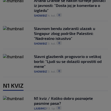
Ariana Grande se nakon turneje povlači
iz javnosti: "Dosta joj je komentara o
izgledu"
0
SHOWBIZ
4. kol.
|
|
Slavnom bendu zabranili ulazak u
Singapur zbog podrške Palestini:
"Nadrealno iskustvo"
0
SHOWBIZ
3. kol.
|
|
Slavni glazbenik progovorio o velikoj
borbi: "Ljudi su se dolazili oprostiti od
mene"
0
SHOWBIZ
3. kol.
|
|
N1 KVIZ
N1 kviz / Koliko dobro poznajete
pasmine pasa?
0
LJUBIMCI
13. lip.
|
|