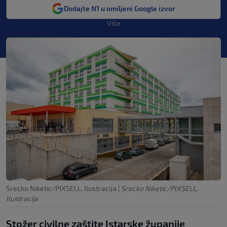
Dodajte N1 u omiljeni Google izvor
Više
Srecko Niketic/PIXSELL, Ilustracija
|
Srecko Niketic/PIXSELL,
Ilustracija
Stožer civilne zaštite Istarske županije