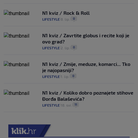
N1 kviz / Rock & Roll
0
LIFESTYLE
8. lip.
|
|
N1 kviz / Zavrtite globus i recite koji je
ovo grad?
0
LIFESTYLE
2. lip.
|
|
N1 kviz / Zmije, meduze, komarci... Tko
je najopasniji?
0
LIFESTYLE
1. lip.
|
|
N1 kviz / Koliko dobro poznajete stihove
Đorđa Balaševića?
11
LIFESTYLE
18. svi.
|
|