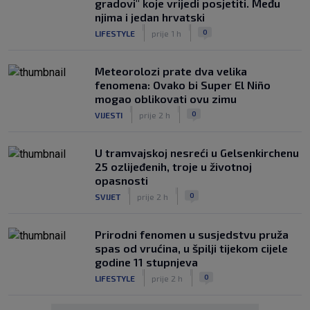
gradovi" koje vrijedi posjetiti. Među
njima i jedan hrvatski
|
|
0
LIFESTYLE
prije 1 h
Meteorolozi prate dva velika
fenomena: Ovako bi Super El Niño
mogao oblikovati ovu zimu
|
|
0
VIJESTI
prije 2 h
U tramvajskoj nesreći u Gelsenkirchenu
25 ozlijeđenih, troje u životnoj
opasnosti
|
|
0
SVIJET
prije 2 h
Prirodni fenomen u susjedstvu pruža
spas od vrućina, u špilji tijekom cijele
godine 11 stupnjeva
|
|
0
LIFESTYLE
prije 2 h