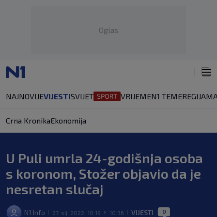
Oglas
NAJNOVIJE
VIJESTI
SVIJET
VRIJEME
N1 TEME
REGIJA
MA
Crna Kronika
Ekonomija
U Puli umrla 24-godišnja osoba
s koronom, Stožer objavio da je
nesretan slučaj
0
N1 Info
VIJESTI
27. sij. 2022. 10:19
10:36
|
>
|
|