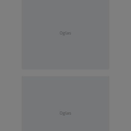
Oglas
Oglas