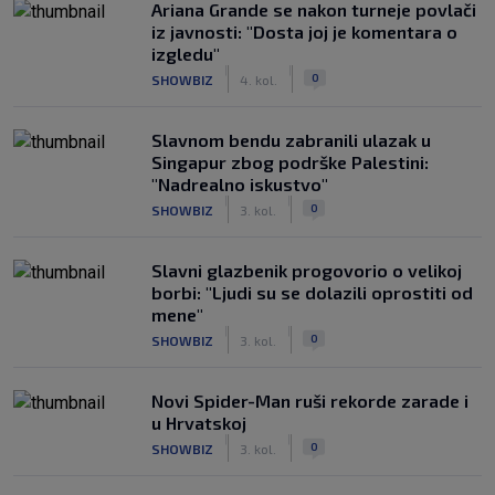
Ariana Grande se nakon turneje povlači
iz javnosti: "Dosta joj je komentara o
izgledu"
|
|
0
SHOWBIZ
4. kol.
Slavnom bendu zabranili ulazak u
Singapur zbog podrške Palestini:
"Nadrealno iskustvo"
|
|
0
SHOWBIZ
3. kol.
Slavni glazbenik progovorio o velikoj
borbi: "Ljudi su se dolazili oprostiti od
mene"
|
|
0
SHOWBIZ
3. kol.
Novi Spider-Man ruši rekorde zarade i
u Hrvatskoj
|
|
0
SHOWBIZ
3. kol.