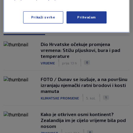
Prikaži svrhe
Prihvaćam
NAJČITANIJE
Dio Hrvatske očekuje promjena
vremena: Stižu pljuskovi, bura i pad
temperature
|
|
0
VRIJEME
prije 13 h
FOTO / Dunav se isušuje, a na površinu
izranjaju njemački ratni brodovi i kosti
mamuta
|
|
1
KLIMATSKE PROMJENE
5. kol.
Kako je otkriven osmi kontinent?
Zealandija im je cijelo vrijeme bila pod
nosom
|
|
0
ZNANOST
prije 13 h