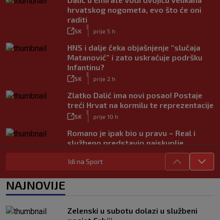
hrvatskog nogometa, evo što će oni
raditi
|
SK
prije 5 h
HNS i dalje čeka objašnjenje “slučaja
Matanović” i zato uskraćuje podršku
Infantinu?
|
SK
prije 2 h
Zlatko Dalić ima novi posao! Postaje
treći Hrvat na kormilu te reprezentacije
|
SK
prije 10 h
Romano je ipak bio u pravu – Real i
službeno predstavio najskuplje
pojačanje u povijesti
Idi na Sport
|
SK
prije 4 h
UEFA poslala oštru poruku Infantinu:
NAJNOVIJE
‘Ništa se ne mijenja, bojkot SP-a i dalje
je na snazi’
|
Zelenski u subotu dolazi u službeni
SK
prije 3 h