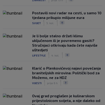
Postavili novi radar na cesti, u samo 10
tjedana prikupio milijune eura
|
|
0
SVIJET
5. kol.
Je li bolje stalno držati klimu
uključenom ili je povremeno gasiti?
Stručnjaci otkrivaju kada ćete najviše
uštedjeti
|
|
0
LIFESTYLE
4. kol.
Klarić o Plenkovićevoj najavi povećanja
braniteljskih mirovina: Politički bod za
Možemo, ne za HDZ
|
|
3
VIJESTI
prije 6 h
Ovaj grad proglašen je kulinarskom
prijestolnicom svijeta, a nije daleko od