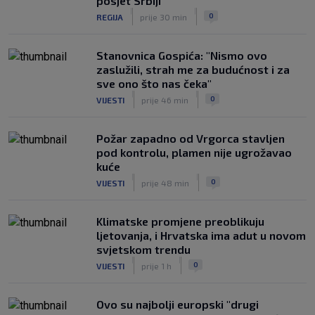
posjet Srbiji
FOTO / Federer ljetuje u Hrvatskoj:
|
|
0
REGIJA
prije 30 min
‘Večera dostojna prvaka’
|
SK
prije 3 h
Stanovnica Gospića: "Nismo ovo
zaslužili, strah me za budućnost i za
sve ono što nas čeka"
|
|
0
VIJESTI
prije 46 min
Požar zapadno od Vrgorca stavljen
pod kontrolu, plamen nije ugrožavao
kuće
|
|
0
VIJESTI
prije 48 min
Klimatske promjene preoblikuju
ljetovanja, i Hrvatska ima adut u novom
svjetskom trendu
|
|
0
VIJESTI
prije 1 h
Ovo su najbolji europski "drugi