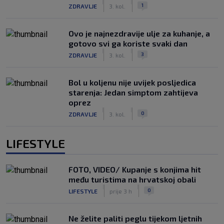
|
|
1
ZDRAVLJE
3. kol.
Ovo je najnezdravije ulje za kuhanje, a
gotovo svi ga koriste svaki dan
|
|
3
ZDRAVLJE
3. kol.
Bol u koljenu nije uvijek posljedica
starenja: Jedan simptom zahtijeva
oprez
|
|
0
ZDRAVLJE
3. kol.
LIFESTYLE
FOTO, VIDEO/ Kupanje s konjima hit
među turistima na hrvatskoj obali
|
|
0
LIFESTYLE
prije 3 h
Ne želite paliti peglu tijekom ljetnih