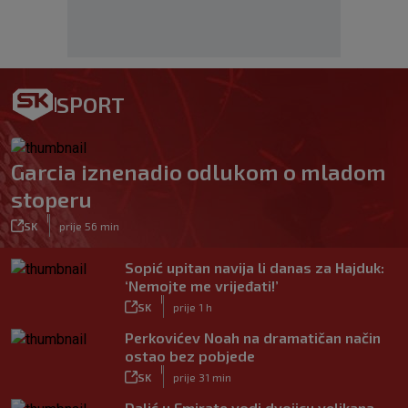
SPORT
Garcia iznenadio odlukom o mladom
stoperu
|
SK
prije 56 min
Sopić upitan navija li danas za Hajduk:
‘Nemojte me vrijeđati!’
|
SK
prije 1 h
Perkovićev Noah na dramatičan način
ostao bez pobjede
|
SK
prije 31 min
Dalić u Emirate vodi dvojicu velikana