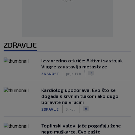
ZDRAVLJE
Izvanredno otkriće: Aktivni sastojak
Viagre zaustavlja metastaze
|
|
2
ZNANOST
prije 13 h
Kardiolog upozorava: Evo što se
događa s krvnim tlakom ako dugo
boravite na vrućini
|
|
0
ZDRAVLJE
5. kol.
Toplinski valovi jače pogađaju žene
nego muškarce. Evo zašto