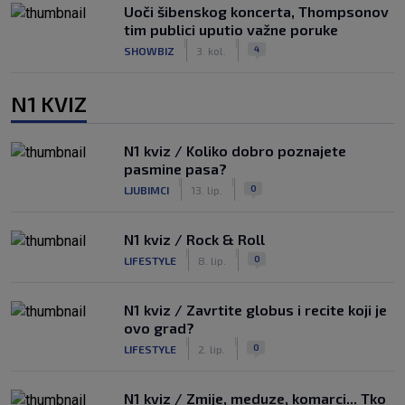
Uoči šibenskog koncerta, Thompsonov
tim publici uputio važne poruke
|
|
4
SHOWBIZ
3. kol.
N1 KVIZ
N1 kviz / Koliko dobro poznajete
pasmine pasa?
|
|
0
LJUBIMCI
13. lip.
N1 kviz / Rock & Roll
|
|
0
LIFESTYLE
8. lip.
N1 kviz / Zavrtite globus i recite koji je
ovo grad?
|
|
0
LIFESTYLE
2. lip.
N1 kviz / Zmije, meduze, komarci... Tko