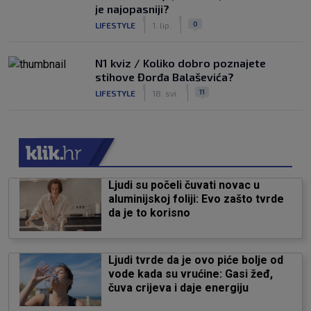
je najopasniji?
|
|
0
LIFESTYLE
1. lip.
N1 kviz / Koliko dobro poznajete
stihove Đorđa Balaševića?
|
|
11
LIFESTYLE
18. svi.
Ljudi su počeli čuvati novac u
aluminijskoj foliji: Evo zašto tvrde
da je to korisno
Ljudi tvrde da je ovo piće bolje od
vode kada su vrućine: Gasi žeđ,
čuva crijeva i daje energiju