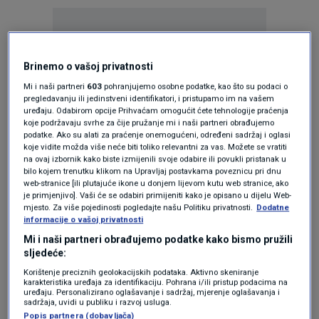
Brinemo o vašoj privatnosti
Mi i naši partneri
603
pohranjujemo osobne podatke, kao što su podaci o
Oglas
pregledavanju ili jedinstveni identifikatori, i pristupamo im na vašem
uređaju. Odabirom opcije Prihvaćam omogućit ćete tehnologije praćenja
koje podržavaju svrhe za čije pružanje mi i naši partneri obrađujemo
podatke. Ako su alati za praćenje onemogućeni, određeni sadržaj i oglasi
koje vidite možda više neće biti toliko relevantni za vas. Možete se vratiti
na ovaj izbornik kako biste izmijenili svoje odabire ili povukli pristanak u
bilo kojem trenutku klikom na Upravljaj postavkama poveznicu pri dnu
web-stranice [ili plutajuće ikone u donjem lijevom kutu web stranice, ako
je primjenjivo]. Vaši će se odabiri primijeniti kako je opisano u dijelu Web-
mjesto. Za više pojedinosti pogledajte našu Politiku privatnosti.
Dodatne
informacije o vašoj privatnosti
Mi i naši partneri obrađujemo podatke kako bismo pružili
sljedeće:
Korištenje preciznih geolokacijskih podataka. Aktivno skeniranje
Oglas
karakteristika uređaja za identifikaciju. Pohrana i/ili pristup podacima na
uređaju. Personalizirano oglašavanje i sadržaj, mjerenje oglašavanja i
sadržaja, uvidi u publiku i razvoj usluga.
Popis partnera (dobavljača)