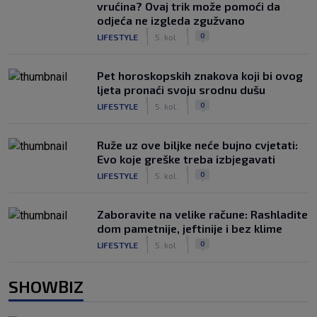
vrućina? Ovaj trik može pomoći da
odjeća ne izgleda zgužvano
|
|
0
LIFESTYLE
5. kol.
Pet horoskopskih znakova koji bi ovog
ljeta pronaći svoju srodnu dušu
|
|
0
LIFESTYLE
5. kol.
Ruže uz ove biljke neće bujno cvjetati:
Evo koje greške treba izbjegavati
|
|
0
LIFESTYLE
5. kol.
Zaboravite na velike račune: Rashladite
dom pametnije, jeftinije i bez klime
|
|
0
LIFESTYLE
5. kol.
SHOWBIZ