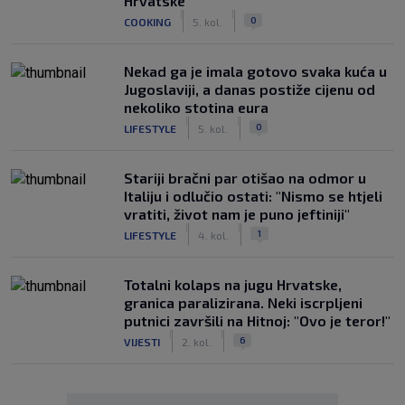
Hrvatske
|
|
0
COOKING
5. kol.
Nekad ga je imala gotovo svaka kuća u
Jugoslaviji, a danas postiže cijenu od
nekoliko stotina eura
|
|
0
LIFESTYLE
5. kol.
Stariji bračni par otišao na odmor u
Italiju i odlučio ostati: "Nismo se htjeli
vratiti, život nam je puno jeftiniji"
|
|
1
LIFESTYLE
4. kol.
Totalni kolaps na jugu Hrvatske,
granica paralizirana. Neki iscrpljeni
putnici završili na Hitnoj: "Ovo je teror!"
|
|
6
VIJESTI
2. kol.