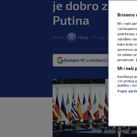
je dobro za naš
Putina
Brinemo o
Mi i naši pa
i pristupam
podržavaju s
Hina
Autor:
11. srp. 2023. 19:25
SV
|
|
određeni sadr
kako biste i
poveznicu pr
se odabiri p
Dodajte N1 u omiljeni Google izvor
privatnosti.
Mi i naši
Korištenje p
i/ili pristu
publiku i ra
Popis partn