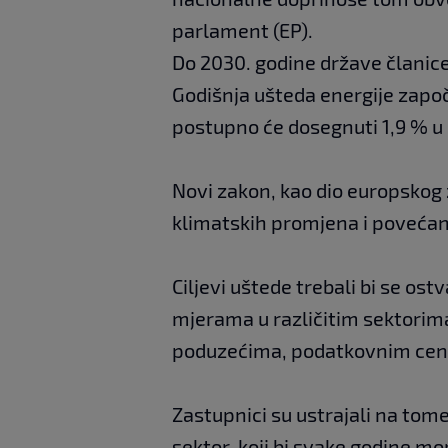
parlament (EP).
Do 2030. godine države članice
Godišnja ušteda energije započe
postupno će dosegnuti 1,9 % u 
Novi zakon, kao dio europskog 
klimatskih promjena i povećanj
Ciljevi uštede trebali bi se ost
mjerama u različitim sektorima
poduzećima, podatkovnim cent
Zastupnici su ustrajali na to
sektor, koji bi svake godine mo