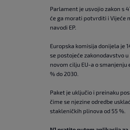
Parlament je usvojio zakon s 47
će ga morati potvrditi i Vijeće
navodi EP.
Europska komisija donijela je 
se postojeće zakonodavstvo u 
novom cilju EU-a o smanjenju e
% do 2030.
Paket je uključio i preinaku po
čime se njezine odredbe uskla
stakleničkih plinova od 55 %.
N1 pratite putem aplikacija za