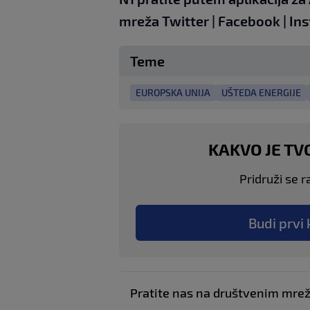
mreža
Twitter
|
Facebook
|
In
Teme
EUROPSKA UNIJA
UŠTEDA ENERGIJE
KAKVO JE TV
Pridruži se r
Budi prvi 
Pratite nas na društvenim mr