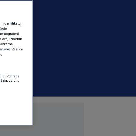
identifikatori,
 koje
 onemogućeni,
a ovaj izbornik
ostavkama
njivo]. Vaši će
ku
ciju. Pohrana
žaja, uvidi u