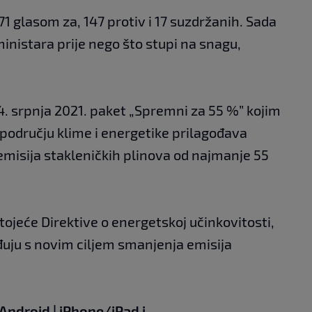
1 glasom za, 147 protiv i 17 suzdržanih. Sada
 ministara prije nego što stupi na snagu,
14. srpnja 2021. paket „Spremni za 55 %” kojim
području klime i energetike prilagođava
misija stakleničkih plinova od najmanje 55
stojeće Direktive o energetskoj učinkovitosti,
đuju s novim ciljem smanjenja emisija
Android
|
iPhone/iPad
i