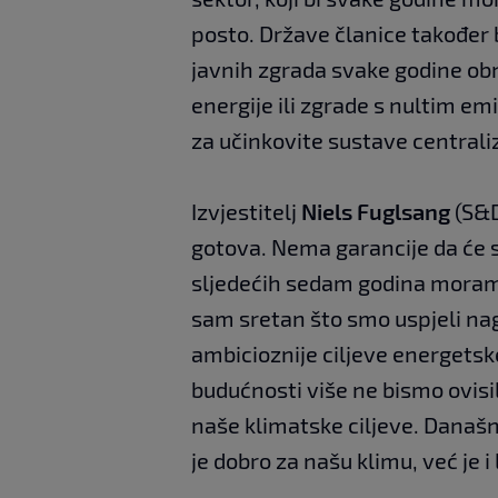
posto. Države članice također 
javnih zgrada svake godine ob
energije ili zgrade s nultim em
za učinkovite sustave centraliz
Izvjestitelj
Niels Fuglsang
(S&D
gotova. Nema garancije da će s
sljedećih sedam godina moram
sam sretan što smo uspjeli nag
ambicioznije ciljeve energetske
budućnosti više ne bismo ovisili
naše klimatske ciljeve. Današn
je dobro za našu klimu, već je i 