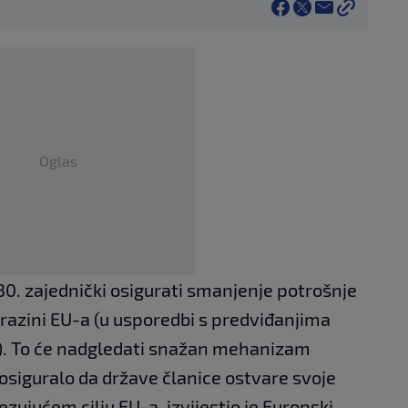
Oglas
0. zajednički osigurati smanjenje potrošnje
 razini EU-a (u usporedbi s predviđanjima
.). To će nadgledati snažan mehanizam
 osiguralo da države članice ostvare svoje
ujućem cilju EU-a, izvijestio je Europski