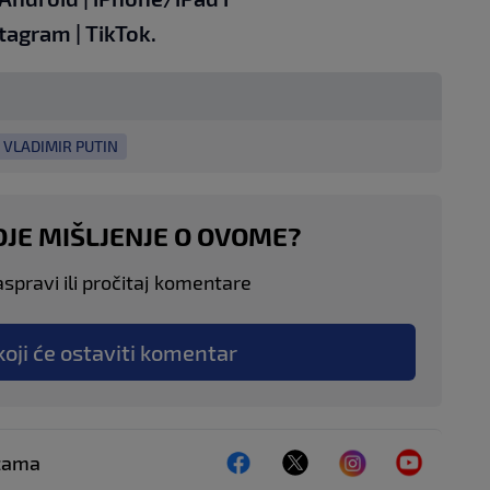
stagram
|
TikTok
.
VLADIMIR PUTIN
OJE MIŠLJENJE O OVOME?
aspravi ili pročitaj komentare
koji će ostaviti komentar
ežama