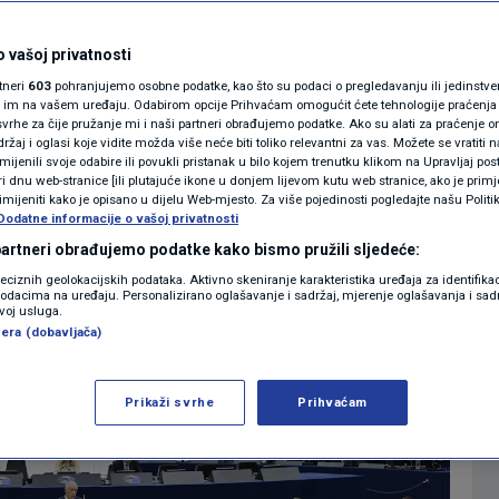
u klimu, loše je za
MAGAZIN
N1 KOMENTAR
 vašoj privatnosti
rtneri
603
pohranjujemo osobne podatke, kao što su podaci o pregledavanju ili jedinstveni 
KOLUMNE
o im na vašem uređaju. Odabirom opcije Prihvaćam omogućit ćete tehnologije praćenja
vrhe za čije pružanje mi i naši partneri obrađujemo podatke. Ako su alati za praćenje
0
IJET
komentara
|
žaj i oglasi koje vidite možda više neće biti toliko relevantni za vas. Možete se vratiti n
N1(DIS)INFO
zmijenili svoje odabire ili povukli pristanak u bilo kojem trenutku klikom na Upravljaj p
i dnu web-stranice [ili plutajuće ikone u donjem lijevom kutu web stranice, ako je primje
KLIMATSKE PROMJENE
rimijeniti kako je opisano u dijelu Web-mjesto. Za više pojedinosti pogledajte našu Politi
Više
Dodatne informacije o vašoj privatnosti
FOTO
 partneri obrađujemo podatke kako bismo pružili sljedeće:
reciznih geolokacijskih podataka. Aktivno skeniranje karakteristika uređaja za identifika
p podacima na uređaju. Personalizirano oglašavanje i sadržaj, mjerenje oglašavanja i sadr
VIDEO
zvoj usluga.
era (dobavljača)
Prikaži svrhe
Prihvaćam