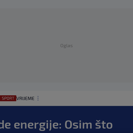
Oglas
VRIJEME
N1 TEME
de energije: Osim što
REGIJA