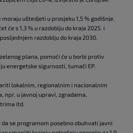
 moraju uštedjeti u prosjeku 1,5 % godišnje.
t će s 1,3 % u razdoblju do kraja 2025. i
posljednjem razdoblju do kraja 2030.
zelenog plana, pomoći će u borbi protiv
u energetske sigurnosti, tumači EP.
variti lokalnim, regionalnim i nacionalnim
, npr. u javnoj upravi, zgradama,
rima itd.
me da se programom posebno obuhvati javni
rao smanjiti krajnju potrošnju energije za 1,9