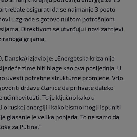
bi trebale osigurati da se najmanje 3 posto
novi u zgrade s gotovo nultom potrošnjom
isijama. Direktivom se utvrđuju i novi zahtjevi
iranoga grijanja.
, Danska) izjavio je: „Energetska kriza nije
ljedeće zime biti blage kao ova posljednja. U
o uvesti potrebne strukturne promjene. Vrlo
ovoriti države članice da prihvate daleko
 učinkovitosti. To je ključno kako u
 o ruskoj energiji i kako bismo mogli ispuniti
je glasanje je velika pobjeda. To ne samo da
loše za Putina.”