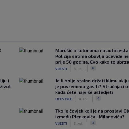
0
Marušić o kolonama na autocesta
Policija satima obavlja očevide n
prije 50 godina. Evo kako to ubrza
|
|
6
VIJESTI
4. kol.
iju i
Je li bolje stalno držati klimu uklj
 život
je povremeno gasiti? Stručnjaci o
kada ćete najviše uštedjeti
|
|
0
LIFESTYLE
4. kol.
u
Tko je čovjek koji je na proslavi Ol
između Plenkovića i Milanovića?
|
|
3
VIJESTI
5. kol.