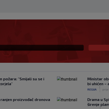
 Litvu? Livaja se čini
 požara: "Smijali su se i
Ministar ob
gorjela"
bi uhićen –
|
REGIJA
prije
o ranjen proizvođač dronova
Drama u Spli
širenje pla
|