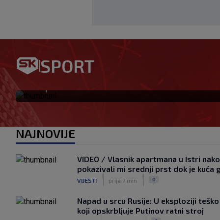
Garcia odabrao početnih 11 za
SPORT
se vraća na klupu
|
SK
prije 2 h
NAJNOVIJE
VIDEO / Vlasnik apartmana u Istri nakon
pokazivali mi srednji prst dok je kuća 
|
|
0
VIJESTI
prije 7 min
Napad u srcu Rusije: U eksploziji tešk
koji opskrbljuje Putinov ratni stroj
|
|