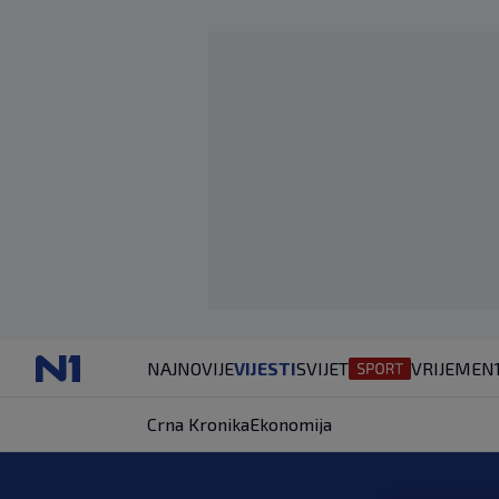
NAJNOVIJE
VIJESTI
SVIJET
VRIJEME
N
Crna Kronika
Ekonomija