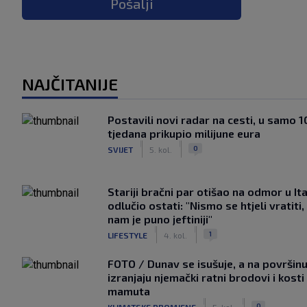
Pošalji
NAJČITANIJE
Postavili novi radar na cesti, u samo 1
tjedana prikupio milijune eura
|
|
0
SVIJET
5. kol.
Stariji bračni par otišao na odmor u Ital
odlučio ostati: "Nismo se htjeli vratiti,
nam je puno jeftiniji"
|
|
1
LIFESTYLE
4. kol.
FOTO / Dunav se isušuje, a na površin
izranjaju njemački ratni brodovi i kosti
mamuta
|
|
0
KLIMATSKE PROMJENE
5. kol.