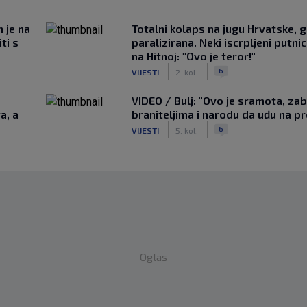
m je na
Totalni kolaps na jugu Hrvatske, g
ti s
paralizirana. Neki iscrpljeni putnici
na Hitnoj: "Ovo je teror!"
|
|
6
VIJESTI
2. kol.
VIDEO / Bulj: "Ovo je sramota, zab
a, a
braniteljima i narodu da uđu na p
|
|
6
VIJESTI
5. kol.
Oglas