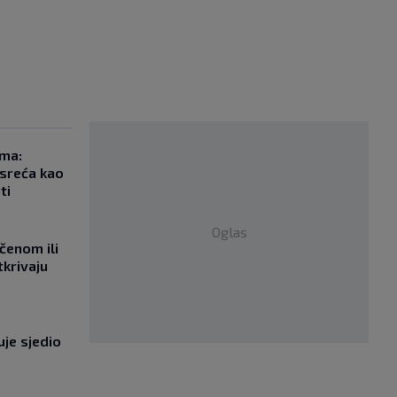
ma:
esreća kao
ti
Oglas
učenom ili
tkrivaju
uje sjedio