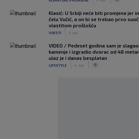
Klasić: U Srbiji neće biti promjena jer i
čelu Vučić, a on bi se trebao prvo suoči
vlastitom prošlošću
|
VIJESTI
5. kol.
VIDEO / Pedeset godina sam je slagao
kamenje i izgradio dvorac od 48 metar
ulaz je i danas besplatan
|
|
0
LIFESTYLE
4. kol.