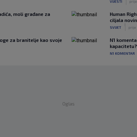
VIJESTI
prij
ladića, moli građane za
Human Right
ciljala novin
|
SVIJET
prije
loge za branitelje kao svoje
N1 komentar
kapacitetu?
N1 KOMENTAR
Oglas