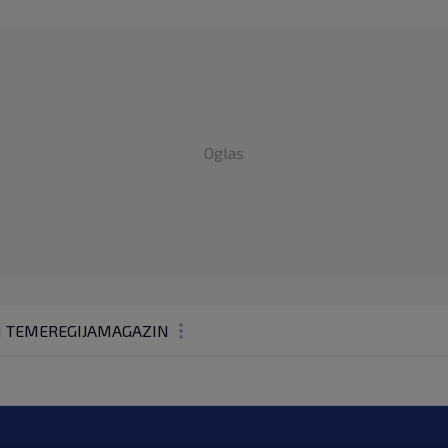
Oglas
1 TEME
REGIJA
MAGAZIN
N1 KOMENTAR
KOLUMNE