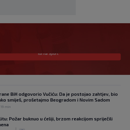
Idi na Sport
Njemački kroničar govorio o Vuškoviću:
Ima samo jednu manu
|
SK
prije 53 min
Real dogovorio posao godine,
Diomande postaje najskuplji afrički
nogometaš u povijesti
rane BiH odgovorio Vučiću: Da je postojao zahtjev, bio
|
 ako smiješ, prošetajmo Beogradom i Novim Sadom
SK
prije 21 min
Messi se vratio u početni sastav
 19 min
Intera i odmah postavio impresivan
rekord
tu: Požar buknuo u ćeliji, brzom reakcijom spriječili
|
mena
SK
prije 2 h
|