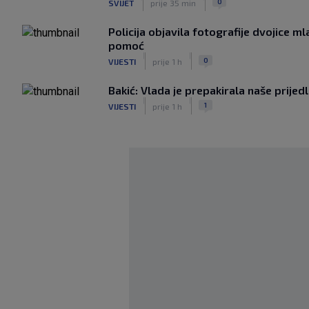
0
SVIJET
prije 35 min
Policija objavila fotografije dvojice m
pomoć
|
|
0
VIJESTI
prije 1 h
Bakić: Vlada je prepakirala naše prijed
|
|
1
VIJESTI
prije 1 h