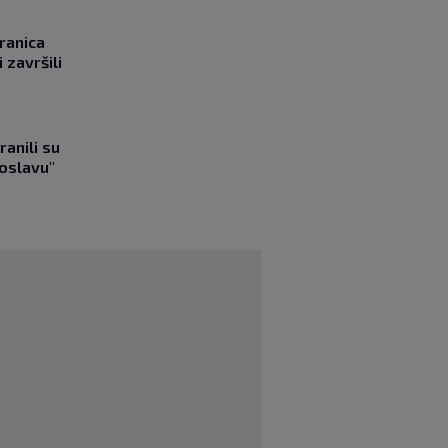
ranica
 završili
ranili su
roslavu"