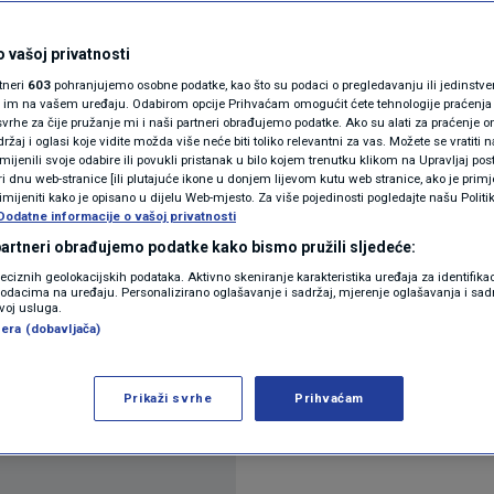
N1(DIS)INFO
očite po nižim
KLIMATSKE PROMJENE
 vašoj privatnosti
rtneri
603
pohranjujemo osobne podatke, kao što su podaci o pregledavanju ili jedinstveni 
FOTO
o im na vašem uređaju. Odabirom opcije Prihvaćam omogućit ćete tehnologije praćenja
vrhe za čije pružanje mi i naši partneri obrađujemo podatke. Ako su alati za praćenje
žaj i oglasi koje vidite možda više neće biti toliko relevantni za vas. Možete se vratiti n
VIDEO
zmijenili svoje odabire ili povukli pristanak u bilo kojem trenutku klikom na Upravljaj p
a
i dnu web-stranice [ili plutajuće ikone u donjem lijevom kutu web stranice, ako je primje
rimijeniti kako je opisano u dijelu Web-mjesto. Za više pojedinosti pogledajte našu Politi
Dodatne informacije o vašoj privatnosti
 partneri obrađujemo podatke kako bismo pružili sljedeće:
reciznih geolokacijskih podataka. Aktivno skeniranje karakteristika uređaja za identifika
p podacima na uređaju. Personalizirano oglašavanje i sadržaj, mjerenje oglašavanja i sadr
zvoj usluga.
era (dobavljača)
na benzinskim postajama
Pročitaj više
Prikaži svrhe
Prihvaćam