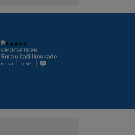
KOMENTAR TJEDNA
Bura u čaši limunade
|
|
0
VIJESTI
18. srp.