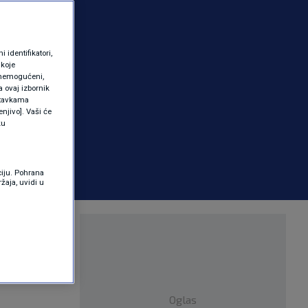
identifikatori,
 koje
 onemogućeni,
a ovaj izbornik
ostavkama
njivo]. Vaši će
ku
ciju. Pohrana
žaja, uvidi u
Oglas