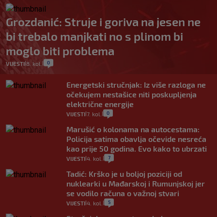
Grozdanić: Struje i goriva na jesen ne
bi trebalo manjkati no s plinom bi
moglo biti problema
0
VIJESTI
8. kol.
|
|
Energetski stručnjak: Iz više razloga ne
očekujem nestašice niti poskupljenja
električne energije
0
VIJESTI
7. kol.
|
|
Marušić o kolonama na autocestama:
Policija satima obavlja očevide nesreća
kao prije 50 godina. Evo kako to ubrzati
7
VIJESTI
4. kol.
|
|
Tadić: Krško je u boljoj poziciji od
nuklearki u Mađarskoj i Rumunjskoj jer
se vodilo računa o važnoj stvari
5
VIJESTI
4. kol.
|
|