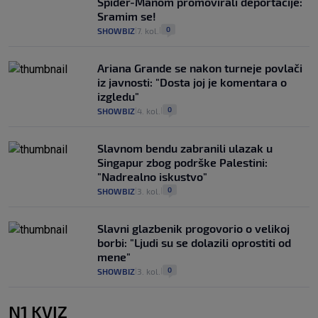
Spider-Manom promovirali deportacije:
Sramim se!
0
SHOWBIZ
7. kol.
|
|
Ariana Grande se nakon turneje povlači
iz javnosti: "Dosta joj je komentara o
izgledu"
0
SHOWBIZ
4. kol.
|
|
Slavnom bendu zabranili ulazak u
Singapur zbog podrške Palestini:
"Nadrealno iskustvo"
0
SHOWBIZ
3. kol.
|
|
Slavni glazbenik progovorio o velikoj
borbi: "Ljudi su se dolazili oprostiti od
mene"
0
SHOWBIZ
3. kol.
|
|
N1 KVIZ