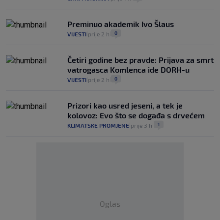
Preminuo akademik Ivo Šlaus
0
VIJESTI
prije 2 h
|
|
Četiri godine bez pravde: Prijava za smrt
vatrogasca Komlenca ide DORH-u
0
VIJESTI
prije 2 h
|
|
Prizori kao usred jeseni, a tek je
kolovoz: Evo što se događa s drvećem
1
KLIMATSKE PROMJENE
prije 3 h
|
|
Oglas