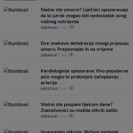
Stalno ste umorni? Liječnici upozoravaju
da bi uzrok mogao biti nedostatak ovog
važnog nutrijenta
0
ZDRAVLJE
8. kol.
|
|
Ove znakove dehidracije mnogi pripisuju
umoru: Prepoznajte ih na vrijeme
0
ZDRAVLJE
7. kol.
|
|
Kardiologinja upozorava: Ovo popularno
piće moglo bi pridonijeti začepljenju
arterija
2
LIFESTYLE
7. kol.
|
|
Stalno ste pospani tijekom dana?
Znanstvenici su možda otkrili zašto
0
ZDRAVLJE
7. kol.
|
|
Izvanredno otkriće: Aktivni sastojak