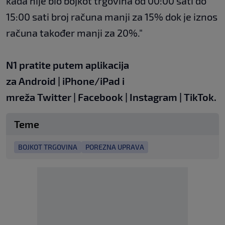
kada nije bio bojkot trgovina od 00:00 sati do
15:00 sati broj računa manji za 15% dok je iznos
računa također manji za 20%."
N1 pratite putem aplikacija
za
Android
|
iPhone/iPad
i
mreža
Twitter
|
Facebook
|
Instagram
|
TikTok
.
Teme
BOJKOT TRGOVINA
POREZNA UPRAVA