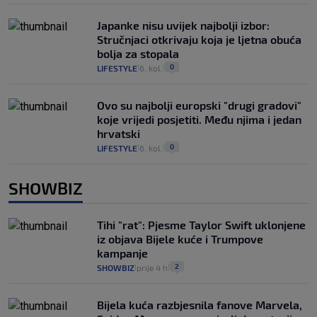
Japanke nisu uvijek najbolji izbor:
Stručnjaci otkrivaju koja je ljetna obuća
bolja za stopala
0
LIFESTYLE
6. kol.
|
|
Ovo su najbolji europski "drugi gradovi"
koje vrijedi posjetiti. Među njima i jedan
hrvatski
0
LIFESTYLE
6. kol.
|
|
SHOWBIZ
Tihi "rat": Pjesme Taylor Swift uklonjene
iz objava Bijele kuće i Trumpove
kampanje
2
SHOWBIZ
prije 4 h
|
|
Bijela kuća razbjesnila fanove Marvela,