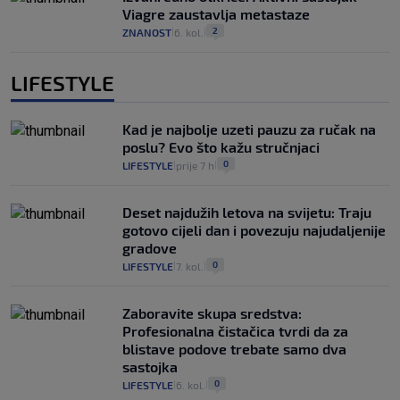
Viagre zaustavlja metastaze
2
ZNANOST
6. kol.
|
|
LIFESTYLE
Kad je najbolje uzeti pauzu za ručak na
poslu? Evo što kažu stručnjaci
0
LIFESTYLE
prije 7 h
|
|
Deset najdužih letova na svijetu: Traju
gotovo cijeli dan i povezuju najudaljenije
gradove
0
LIFESTYLE
7. kol.
|
|
Zaboravite skupa sredstva:
Profesionalna čistačica tvrdi da za
blistave podove trebate samo dva
sastojka
0
LIFESTYLE
6. kol.
|
|