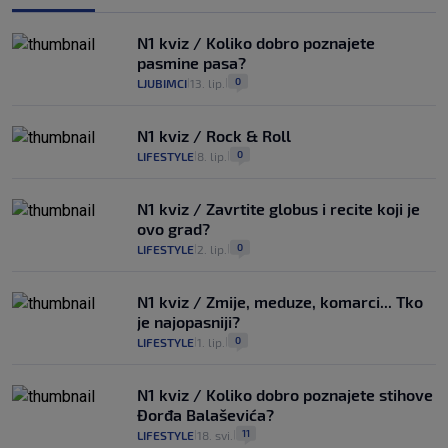
N1 kviz / Koliko dobro poznajete
pasmine pasa?
0
LJUBIMCI
13. lip.
|
|
N1 kviz / Rock & Roll
0
LIFESTYLE
8. lip.
|
|
N1 kviz / Zavrtite globus i recite koji je
ovo grad?
0
LIFESTYLE
2. lip.
|
|
N1 kviz / Zmije, meduze, komarci... Tko
je najopasniji?
0
LIFESTYLE
1. lip.
|
|
N1 kviz / Koliko dobro poznajete stihove
Đorđa Balaševića?
11
LIFESTYLE
18. svi.
|
|