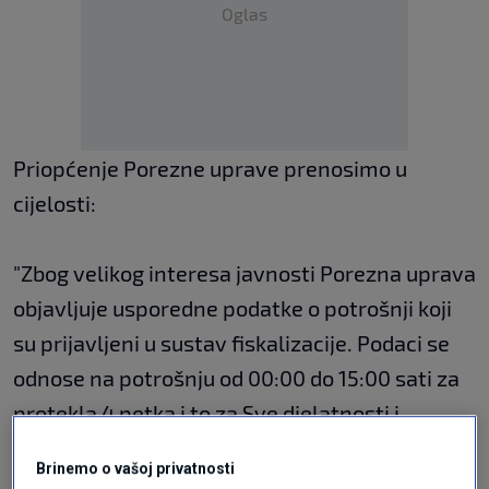
Oglas
Priopćenje Porezne uprave prenosimo u
cijelosti:
​"Zbog velikog interesa javnosti Porezna uprava
objavljuje usporedne podatke o potrošnji koji
su prijavljeni u sustav fiskalizacije. Podaci se
odnose na potrošnju od 00:00 do 15:00 sati za
protekla 4 petka i to za Sve djelatnosti i
Djelatnost G-47 - Trgovina na malo, osim
Brinemo o vašoj privatnosti
trgovine motornih vozila i motocikla​.​