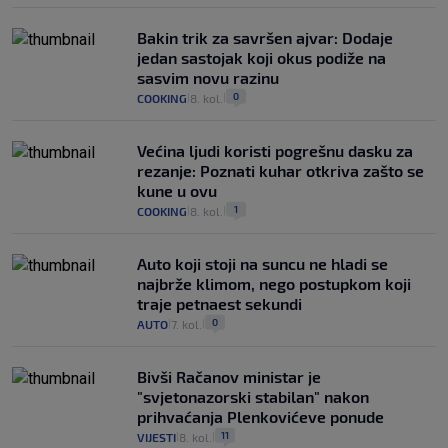
Bakin trik za savršen ajvar: Dodaje
jedan sastojak koji okus podiže na
sasvim novu razinu
0
COOKING
8. kol.
|
|
Većina ljudi koristi pogrešnu dasku za
rezanje: Poznati kuhar otkriva zašto se
kune u ovu
1
COOKING
8. kol.
|
|
Auto koji stoji na suncu ne hladi se
najbrže klimom, nego postupkom koji
traje petnaest sekundi
0
AUTO
7. kol.
|
|
Bivši Račanov ministar je
"svjetonazorski stabilan" nakon
prihvaćanja Plenkovićeve ponude
11
VIJESTI
8. kol.
|
|