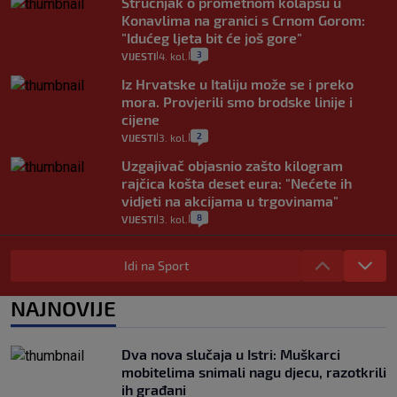
Stručnjak o prometnom kolapsu u
Konavlima na granici s Crnom Gorom:
"Idućeg ljeta bit će još gore"
3
VIJESTI
4. kol.
|
|
Iz Hrvatske u Italiju može se i preko
mora. Provjerili smo brodske linije i
cijene
2
VIJESTI
3. kol.
|
|
Uzgajivač objasnio zašto kilogram
rajčica košta deset eura: "Nećete ih
vidjeti na akcijama u trgovinama"
8
VIJESTI
3. kol.
|
|
Selidba je jedno od stresnijih iskustava.
Evo aktualnih cijena i nekoliko savjeta
Idi na Sport
da prođe što lakše i jeftinije
0
VIJESTI
2. kol.
NAJNOVIJE
|
|
Izračunali smo koliko košta putovanje
automobilom na Hvar iz Zagreba, a
Dva nova slučaja u Istri: Muškarci
koliko iz Osijeka
mobitelima snimali nagu djecu, razotkrili
14
VIJESTI
2. kol.
|
|
ih građani