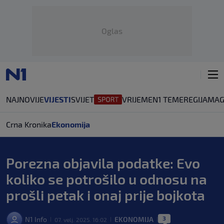
Oglas
NAJNOVIJE
VIJESTI
SVIJET
VRIJEME
N1 TEME
REGIJA
MAG
Crna Kronika
Ekonomija
Porezna objavila podatke: Evo
koliko se potrošilo u odnosu na
prošli petak i onaj prije bojkota
3
N1 Info
EKONOMIJA
07. velj. 2025. 16:02
|
|
|