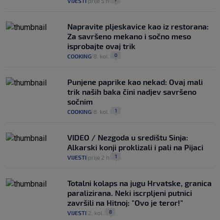
VIJESTI
prije 5 h
|
|
Napravite pljeskavice kao iz restorana:
Za savršeno mekano i sočno meso
isprobajte ovaj trik
0
COOKING
8. kol.
|
|
Punjene paprike kao nekad: Ovaj mali
trik naših baka čini nadjev savršeno
sočnim
1
COOKING
8. kol.
|
|
VIDEO / Nezgoda u središtu Sinja:
Alkarski konji proklizali i pali na Pijaci
1
VIJESTI
prije 2 h
|
|
Totalni kolaps na jugu Hrvatske, granica
paralizirana. Neki iscrpljeni putnici
završili na Hitnoj: "Ovo je teror!"
8
VIJESTI
2. kol.
|
|