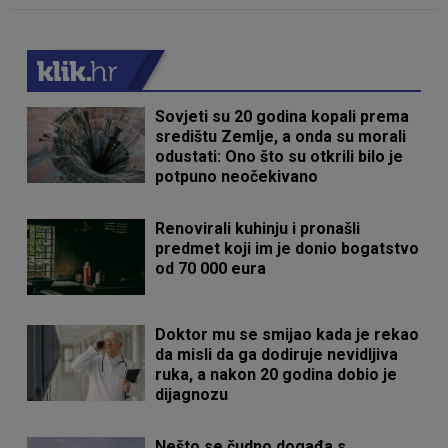
Sovjeti su 20 godina kopali prema
središtu Zemlje, a onda su morali
odustati: Ono što su otkrili bilo je
potpuno neočekivano
Renovirali kuhinju i pronašli
predmet koji im je donio bogatstvo
od 70 000 eura
Doktor mu se smijao kada je rekao
da misli da ga dodiruje nevidljiva
ruka, a nakon 20 godina dobio je
dijagnozu
Nešto se čudno događa s