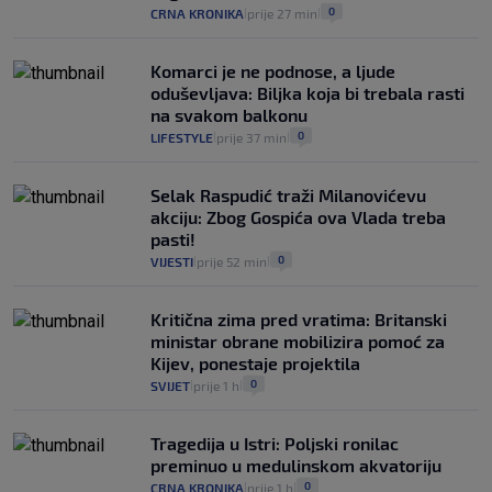
0
CRNA KRONIKA
prije 27 min
|
|
Komarci je ne podnose, a ljude
oduševljava: Biljka koja bi trebala rasti
na svakom balkonu
0
LIFESTYLE
prije 37 min
|
|
Selak Raspudić traži Milanovićevu
akciju: Zbog Gospića ova Vlada treba
pasti!
0
VIJESTI
prije 52 min
|
|
Kritična zima pred vratima: Britanski
ministar obrane mobilizira pomoć za
Kijev, ponestaje projektila
0
SVIJET
prije 1 h
|
|
Tragedija u Istri: Poljski ronilac
preminuo u medulinskom akvatoriju
0
CRNA KRONIKA
prije 1 h
|
|