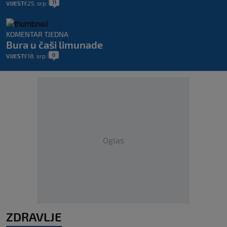
11
VIJESTI
25. srp.
|
|
KOMENTAR TJEDNA
Bura u čaši limunade
0
VIJESTI
18. srp.
|
|
Oglas
ZDRAVLJE