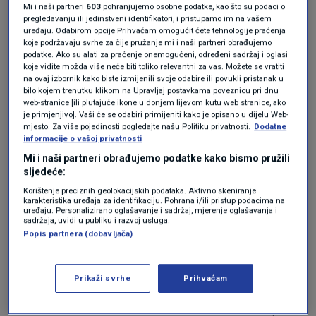
Mi i naši partneri
603
pohranjujemo osobne podatke, kao što su podaci o
pregledavanju ili jedinstveni identifikatori, i pristupamo im na vašem
uređaju. Odabirom opcije Prihvaćam omogućit ćete tehnologije praćenja
koje podržavaju svrhe za čije pružanje mi i naši partneri obrađujemo
podatke. Ako su alati za praćenje onemogućeni, određeni sadržaj i oglasi
koje vidite možda više neće biti toliko relevantni za vas. Možete se vratiti
na ovaj izbornik kako biste izmijenili svoje odabire ili povukli pristanak u
bilo kojem trenutku klikom na Upravljaj postavkama poveznicu pri dnu
web-stranice [ili plutajuće ikone u donjem lijevom kutu web stranice, ako
Porezna uprava
|
Porezna uprava
je primjenjivo]. Vaši će se odabiri primijeniti kako je opisano u dijelu Web-
mjesto. Za više pojedinosti pogledajte našu Politiku privatnosti.
Dodatne
informacije o vašoj privatnosti
Mi i naši partneri obrađujemo podatke kako bismo pružili
Iz podataka je vidljivo da je broj računa u petak
sljedeće:
Korištenje preciznih geolokacijskih podataka. Aktivno skeniranje
07.02.2025. od 00:00 sati do 15:00 sati u
karakteristika uređaja za identifikaciju. Pohrana i/ili pristup podacima na
uređaju. Personalizirano oglašavanje i sadržaj, mjerenje oglašavanja i
odnosu na petak 31.01.2025. od 00:00 sati do
sadržaja, uvidi u publiku i razvoj usluga.
Popis partnera (dobavljača)
15:00 sati veći 16% dok je iznos računa također
veći za 17%. Nadalje, u petak 07.02.2025. od
Prikaži svrhe
Prihvaćam
00:00 sati do 15:00 sati u odnosu na petak
24.01.2025. od 00:00 sati do 15:00 sati broj