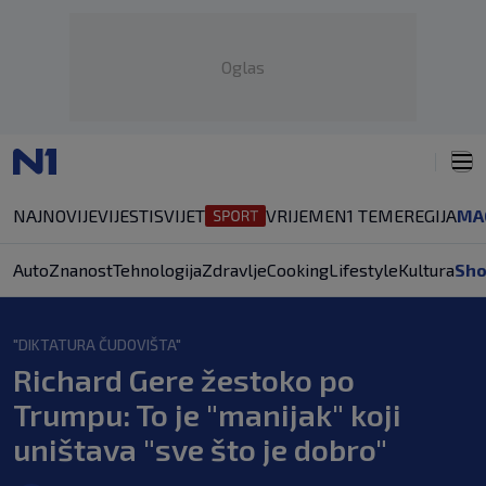
Oglas
NAJNOVIJE
VIJESTI
SVIJET
VRIJEME
N1 TEME
REGIJA
MA
Auto
Znanost
Tehnologija
Zdravlje
Cooking
Lifestyle
Kultura
Sh
"DIKTATURA ČUDOVIŠTA"
Richard Gere žestoko po
Trumpu: To je "manijak" koji
uništava "sve što je dobro"