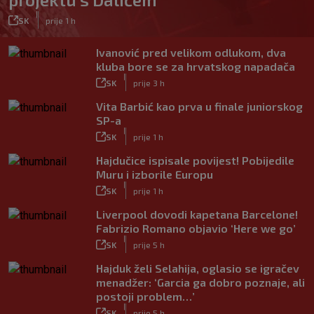
|
SK
prije 1 h
Ivanović pred velikom odlukom, dva
kluba bore se za hrvatskog napadača
|
SK
prije 3 h
Vita Barbić kao prva u finale juniorskog
SP-a
|
SK
prije 1 h
Hajdučice ispisale povijest! Pobijedile
Muru i izborile Europu
|
SK
prije 1 h
Liverpool dovodi kapetana Barcelone!
Fabrizio Romano objavio ‘Here we go’
|
SK
prije 5 h
Hajduk želi Selahija, oglasio se igračev
menadžer: ‘Garcia ga dobro poznaje, ali
postoji problem…’
|
SK
prije 5 h