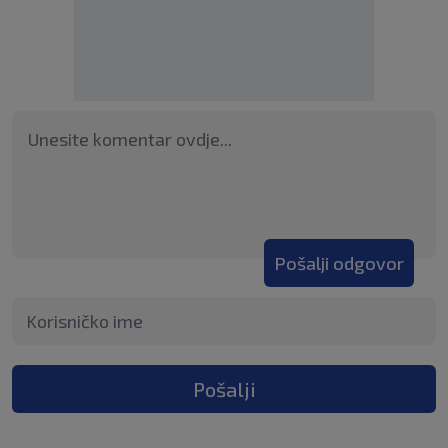
Pošalji odgovor
Pošalji