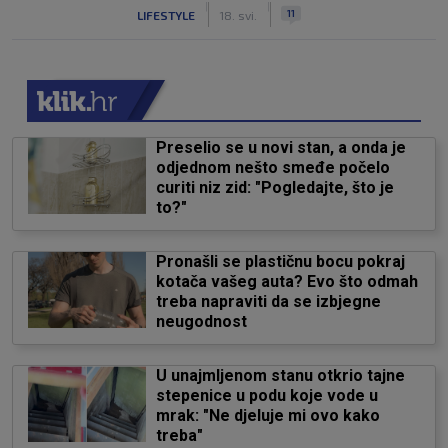
|
|
11
LIFESTYLE
18. svi.
Preselio se u novi stan, a onda je
odjednom nešto smeđe počelo
curiti niz zid: "Pogledajte, što je
to?"
Pronašli se plastičnu bocu pokraj
kotača vašeg auta? Evo što odmah
treba napraviti da se izbjegne
neugodnost
U unajmljenom stanu otkrio tajne
stepenice u podu koje vode u
mrak: "Ne djeluje mi ovo kako
treba"