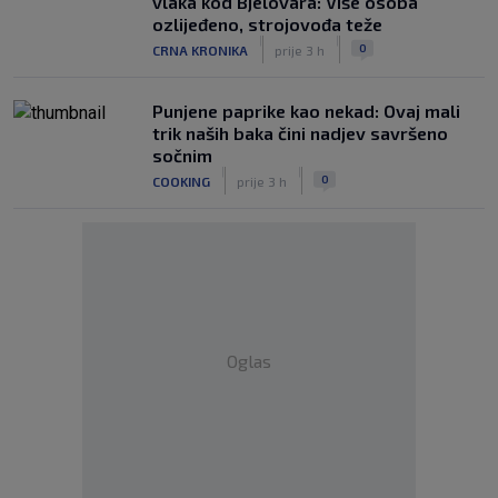
vlaka kod Bjelovara: Više osoba
ozlijeđeno, strojovođa teže
|
|
0
CRNA KRONIKA
prije 3 h
Punjene paprike kao nekad: Ovaj mali
trik naših baka čini nadjev savršeno
sočnim
|
|
0
COOKING
prije 3 h
Oglas