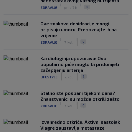
nedostatak ovog važnog nutrijenta
|
|
0
ZDRAVLJE
prije 7 h
Ove znakove dehidracije mnogi
pripisuju umoru: Prepoznajte ih na
vrijeme
|
|
0
ZDRAVLJE
7. kol.
Kardiologinja upozorava: Ovo
popularno piće moglo bi pridonijeti
začepljenju arterija
|
|
2
LIFESTYLE
7. kol.
Stalno ste pospani tijekom dana?
Znanstvenici su možda otkrili zašto
|
|
0
ZDRAVLJE
7. kol.
Izvanredno otkriće: Aktivni sastojak
Viagre zaustavlja metastaze