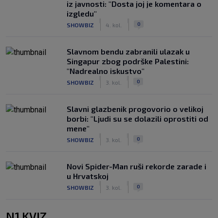
iz javnosti: "Dosta joj je komentara o
izgledu"
|
|
0
SHOWBIZ
4. kol.
Slavnom bendu zabranili ulazak u
Singapur zbog podrške Palestini:
"Nadrealno iskustvo"
|
|
0
SHOWBIZ
3. kol.
Slavni glazbenik progovorio o velikoj
borbi: "Ljudi su se dolazili oprostiti od
mene"
|
|
0
SHOWBIZ
3. kol.
Novi Spider-Man ruši rekorde zarade i
u Hrvatskoj
|
|
0
SHOWBIZ
3. kol.
N1 KVIZ