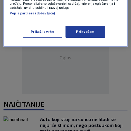
uređaju. Personalizirano oglašavanje i sadržaj, mjerenje oglašavanja i
sadržaja, uvidi u publiku i razvoj usluga.
Popis partnera (dobavljača)
Prikaži svrhe
Prihvaćam
Oglas
NAJČITANIJE
Auto koji stoji na suncu ne hladi se
najbrže klimom, nego postupkom koji
traje petnaest sekundi