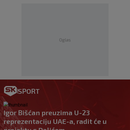
Oglas
SPORT
Igor Bišćan preuzima U-23
reprezentaciju UAE-a, radit će u
projektu s Dalićem