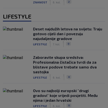
|
|
2
ZNANOST
6. kol.
LIFESTYLE
Deset najdužih letova na svijetu: Traju
gotovo cijeli dan i povezuju
najudaljenije gradove
|
|
0
LIFESTYLE
7. kol.
Zaboravite skupa sredstva:
Profesionalna čistačica tvrdi da za
blistave podove trebate samo dva
sastojka
|
|
0
LIFESTYLE
6. kol.
Ovo su najbolji europski "drugi
gradovi" koje vrijedi posjetiti. Među
njima i jedan hrvatski
|
|
0
LIFESTYLE
6. kol.