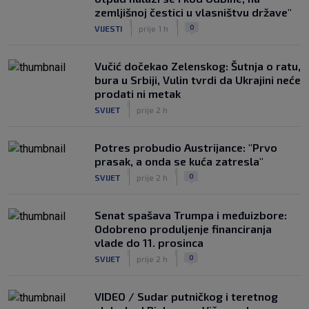
zemljišnoj čestici u vlasništvu države"
|
|
0
VIJESTI
prije 1 h
Vučić dočekao Zelenskog: Šutnja o ratu,
bura u Srbiji, Vulin tvrdi da Ukrajini neće
prodati ni metak
|
SVIJET
prije 2 h
Potres probudio Austrijance: "Prvo
prasak, a onda se kuća zatresla"
|
|
0
SVIJET
prije 2 h
Senat spašava Trumpa i međuizbore:
Odobreno produljenje financiranja
vlade do 11. prosinca
|
|
0
SVIJET
prije 2 h
VIDEO / Sudar putničkog i teretnog