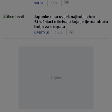
|
|
19
VIJESTI
7. kol.
Japanke nisu uvijek najbolji izbor:
Stručnjaci otkrivaju koja je ljetna obuća
bolja za stopala
|
|
0
LIFESTYLE
6. kol.
Oglas