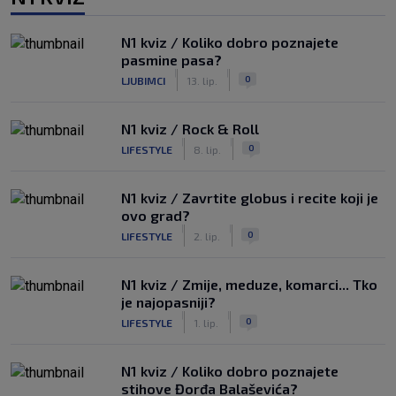
N1 kviz / Koliko dobro poznajete
pasmine pasa?
|
|
0
LJUBIMCI
13. lip.
N1 kviz / Rock & Roll
|
|
0
LIFESTYLE
8. lip.
N1 kviz / Zavrtite globus i recite koji je
ovo grad?
|
|
0
LIFESTYLE
2. lip.
N1 kviz / Zmije, meduze, komarci... Tko
je najopasniji?
|
|
0
LIFESTYLE
1. lip.
N1 kviz / Koliko dobro poznajete
stihove Đorđa Balaševića?