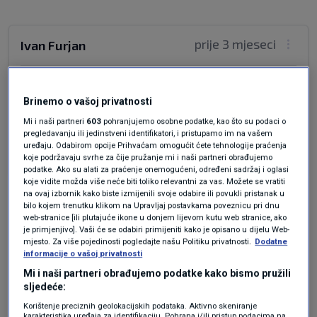
prije 3 mjeseci
Ivan Furjan
Čovjek koji promjeni vjeru i sakramente baci pod
noge, nije mjerodavan nazivati druge ljude
Brinemo o vašoj privatnosti
nemoralnim.
Mi i naši partneri
603
pohranjujemo osobne podatke, kao što su podaci o
pregledavanju ili jedinstveni identifikatori, i pristupamo im na vašem
Odgovor
uređaju. Odabirom opcije Prihvaćam omogućit ćete tehnologije praćenja
koje podržavaju svrhe za čije pružanje mi i naši partneri obrađujemo
podatke. Ako su alati za praćenje onemogućeni, određeni sadržaj i oglasi
koje vidite možda više neće biti toliko relevantni za vas. Možete se vratiti
na ovaj izbornik kako biste izmijenili svoje odabire ili povukli pristanak u
bilo kojem trenutku klikom na Upravljaj postavkama poveznicu pri dnu
web-stranice [ili plutajuće ikone u donjem lijevom kutu web stranice, ako
je primjenjivo]. Vaši će se odabiri primijeniti kako je opisano u dijelu Web-
mjesto. Za više pojedinosti pogledajte našu Politiku privatnosti.
Dodatne
informacije o vašoj privatnosti
Mi i naši partneri obrađujemo podatke kako bismo pružili
Oglas
sljedeće:
Korištenje preciznih geolokacijskih podataka. Aktivno skeniranje
karakteristika uređaja za identifikaciju. Pohrana i/ili pristup podacima na