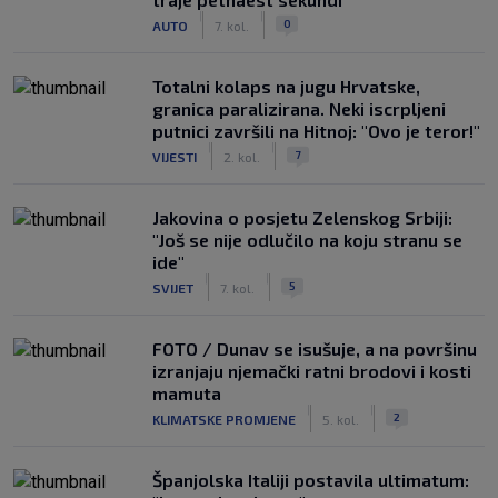
|
|
0
AUTO
7. kol.
Totalni kolaps na jugu Hrvatske,
granica paralizirana. Neki iscrpljeni
putnici završili na Hitnoj: "Ovo je teror!"
|
|
7
VIJESTI
2. kol.
Jakovina o posjetu Zelenskog Srbiji:
"Još se nije odlučilo na koju stranu se
ide"
|
|
5
SVIJET
7. kol.
FOTO / Dunav se isušuje, a na površinu
izranjaju njemački ratni brodovi i kosti
mamuta
|
|
2
KLIMATSKE PROMJENE
5. kol.
Španjolska Italiji postavila ultimatum: