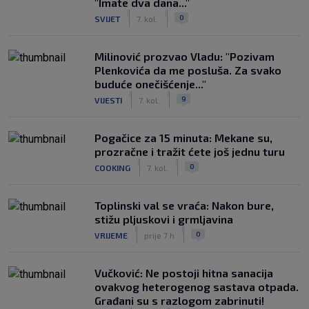
"Imate dva dana..."
|
|
0
SVIJET
7. kol.
Milinović prozvao Vladu: "Pozivam
Plenkovića da me posluša. Za svako
buduće onečišćenje..."
|
|
9
VIJESTI
7. kol.
Pogačice za 15 minuta: Mekane su,
prozračne i tražit ćete još jednu turu
|
|
0
COOKING
7. kol.
Toplinski val se vraća: Nakon bure,
stižu pljuskovi i grmljavina
|
|
0
VRIJEME
prije 7 h
Vučković: Ne postoji hitna sanacija
ovakvog heterogenog sastava otpada.
Građani su s razlogom zabrinuti!