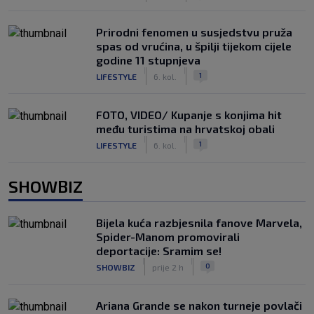
Prirodni fenomen u susjedstvu pruža
spas od vrućina, u špilji tijekom cijele
godine 11 stupnjeva
|
|
1
LIFESTYLE
6. kol.
FOTO, VIDEO/ Kupanje s konjima hit
među turistima na hrvatskoj obali
|
|
1
LIFESTYLE
6. kol.
SHOWBIZ
Bijela kuća razbjesnila fanove Marvela,
Spider-Manom promovirali
deportacije: Sramim se!
|
|
0
SHOWBIZ
prije 2 h
Ariana Grande se nakon turneje povlači