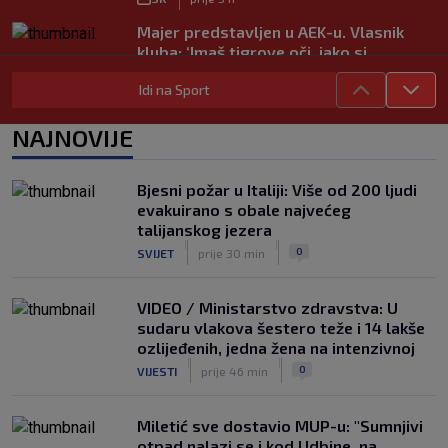
Majer predstavljen u AEK-u. Vlasnik
kluba: ‘Imaš tigrove oči, jako si
inteligentan’
Idi na Sport
|
SK
prije 5 h
Bio je hit druge lige, a sada s Istrom
NAJNOVIJE
prijeti Hajduku: ‘Imao sam 16 ponuda,
ali htio sam SHNL’
|
Bjesni požar u Italiji: Više od 200 ljudi
SK
prije 5 h
evakuirano s obale najvećeg
VIDEO / Tenisač se požalio na
talijanskog jezera
gledatelja koji mu je smetao, reakcija
|
|
0
SVIJET
prije 30 min
suca je hit
|
SK
prije 5 h
VIDEO / Ministarstvo zdravstva: U
sudaru vlakova šestero teže i 14 lakše
ozlijeđenih, jedna žena na intenzivnoj
|
|
0
VIJESTI
prije 46 min
Miletić sve dostavio MUP-u: "Sumnjivi
otpad nalazi se i kod Udbine, na