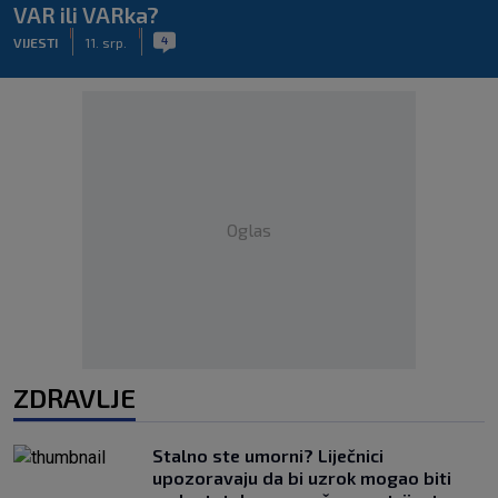
VAR ili VARka?
|
|
4
VIJESTI
11. srp.
Oglas
ZDRAVLJE
Stalno ste umorni? Liječnici
upozoravaju da bi uzrok mogao biti