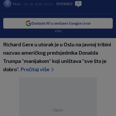
1
Hina
SHOWBIZ
02. lip. 2026. 20:24
|
|
|
Dodajte N1 u omiljeni Google izvor
Više
Richard Gere u utorak je u Oslu na javnoj tribini
nazvao američkog predsjednika Donalda
Trumpa "manijakom" koji uništava "sve što je
dobro".
Pročitaj više
Oglas