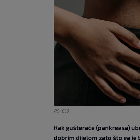
PEXELS
Rak gušterače (pankreasa) ubr
dobrim dijelom zato što ga je t