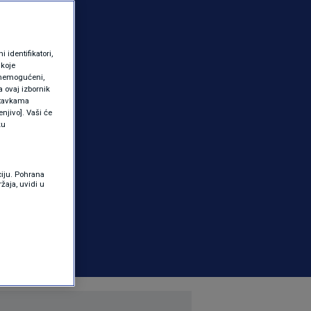
identifikatori,
 koje
 onemogućeni,
a ovaj izbornik
ostavkama
njivo]. Vaši će
ku
ciju. Pohrana
žaja, uvidi u