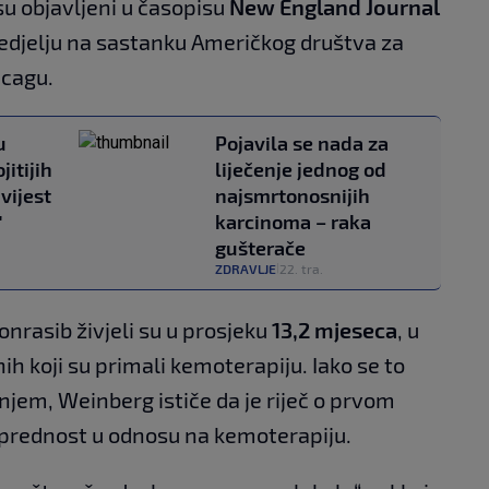
su objavljeni u časopisu
New England Journal
nedjelju na sastanku Američkog društva za
icagu.
u
Pojavila se nada za
itijih
liječenje jednog od
vijest
najsmrtonosnijih
"
karcinoma – raka
gušterače
ZDRAVLJE
22. tra.
|
onrasib živjeli su u prosjeku
13,2 mjeseca
, u
ih koji su primali kemoterapiju. Iako se to
jem, Weinberg ističe da je riječ o prvom
u prednost u odnosu na kemoterapiju.