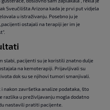
a gušterače, doslovno sam zaplakala“, rekla je
ak Sveučilišta Arizona kada je prvi put vidjela
jelovala u istraživanju. Posebno ju je
acijenti ostajali na terapiji jer im je
t“.
ltati
slabi, pacijenti su je koristili znatno dulje
stajala na kemoterapiji. Prijavljivali su
života dok su se njihovi tumori smanjivali.
k i nakon završetka analize podataka, što
e razlika u preživljavanju mogla dodatno
u nastavili pratiti pacijente.