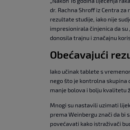
„Nakon 16 godina liječenja rak
dr. Rachna Shroff iz Centra za r
rezultate studije, iako nije sud
impresionirala činjenica da su „p
donosila trajnu i značajnu koris
Obećavajući rezu
Iako učinak tablete s vremenom 
nego što je kontrolna skupina o
manje bolova i bolju kvalitetu 
Mnogi su nastavili uzimati lije
prema Weinbergu znači da bi s
povećavati kako istraživači bud