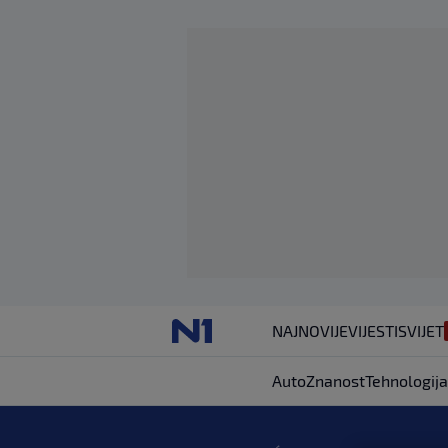
NAJNOVIJE
VIJESTI
SVIJET
Auto
Znanost
Tehnologija