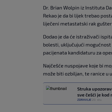
Dr. Brian Wolpin iz Instituta D
Rekao je da bi lijek trebao pos
liječeni metastatski rak gušte
Dodao je da će istraživači ispit
bolesti, uključujući mogućnos
pacijenata kandidaturu za oper
Najčešće nuspojave koje bi mogl
može biti ozbiljan, te ranice u u
Struka upozorava:
sve češći je kod
ZDRAVLJE
20. stu.
|