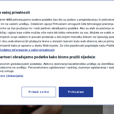
MAGAZIN
rbi protiv raka
N1 KOMENTAR
 vašoj privatnosti
rtneri
603
pohranjujemo osobne podatke, kao što su podaci o pregledavanju ili jedinstveni 
sperimentalna
KOLUMNE
o im na vašem uređaju. Odabirom opcije Prihvaćam omogućit ćete tehnologije praćenja
vrhe za čije pružanje mi i naši partneri obrađujemo podatke. Ako su alati za praćenje
žaj i oglasi koje vidite možda više neće biti toliko relevantni za vas. Možete se vratiti n
uje život oboljelima
N1(DIS)INFO
zmijenili svoje odabire ili povukli pristanak u bilo kojem trenutku klikom na Upravljaj p
i dnu web-stranice [ili plutajuće ikone u donjem lijevom kutu web stranice, ako je primje
KLIMATSKE PROMJENE
rimijeniti kako je opisano u dijelu Web-mjesto. Za više pojedinosti pogledajte našu Politi
Dodatne informacije o vašoj privatnosti
0
ZDRAVLJE
komentara
|
|
FOTO
 partneri obrađujemo podatke kako bismo pružili sljedeće:
reciznih geolokacijskih podataka. Aktivno skeniranje karakteristika uređaja za identifika
p podacima na uređaju. Personalizirano oglašavanje i sadržaj, mjerenje oglašavanja i sadr
VIDEO
Više
zvoj usluga.
era (dobavljača)
Prikaži svrhe
Prihvaćam