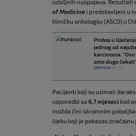
ozbiljnih nuspojava. Rezultati 
of Medicine
i predstavljeni u 
kliničku onkologiju (ASCO) u Ch
Proboj u liječenj
jednog od najuboj
karcinoma. "Ovu 
smo dugo čekali
ZDRAVLJE
26. svi.
|
Pacijenti koji su uzimali daraks
usporedbi sa
6,7 mjeseci
kod on
možda čini skromnim poboljšan
lijeku koji je pokazao značajn