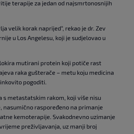
tije terapije za jedan od najsmrtonosnijih
lja velik korak naprijed“, rekao je dr. Zev
nije u Los Angelesu, koji je sudjelovao u
lokira mutirani protein koji potiče rast
čajeva raka gušterače – metu koju medicina
inkovito pogoditi.
a s metastatskim rakom, koji više nisu
je, nasumično raspoređeno na primanje
odatne kemoterapije. Svakodnevno uzimanje
vrijeme preživljavanja, uz manji broj