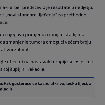
ana-Farber predstavio je rezultate u nedjelju.
tati „novi standard liječenja“ za prethodno
rače.
ati i njegovu primjenu u ranijim stadijima
t da smanjenje tumora omogući većem broju
ativni zahvat.
e utjecati na nastavak terapije su osip, koji
snoj šupljini, rekao je.
 Rak gušterače se kasno otkriva, teško liječi, a
 mlađih