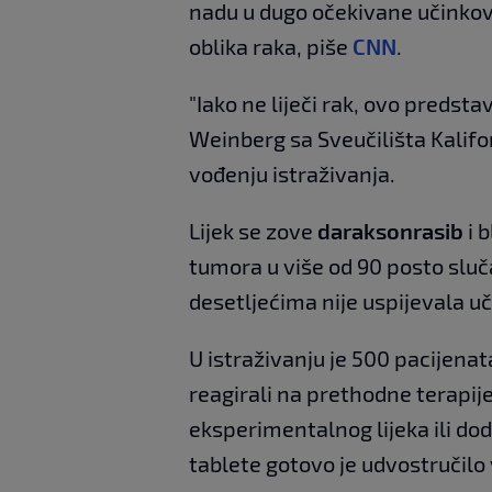
nadu u dugo očekivane učinkovi
oblika raka, piše
CNN
.
"Iako ne liječi rak, ovo predstav
Weinberg sa Sveučilišta Kalifor
vođenju istraživanja.
Lijek se zove
daraksonrasib
i b
tumora u više od 90 posto slu
desetljećima nije uspijevala uč
U istraživanju je 500 pacijenat
reagirali na prethodne terapi
eksperimentalnog lijeka ili d
tablete gotovo je udvostručilo 