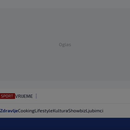
Oglas
VRIJEME
N1 TEME
Zdravlje
Cooking
Lifestyle
Kultura
Showbiz
Ljubimci
REGIJA