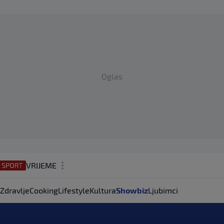
Oglas
VRIJEME
N1 TEME
Zdravlje
Cooking
Lifestyle
Kultura
Showbiz
Ljubimci
REGIJA