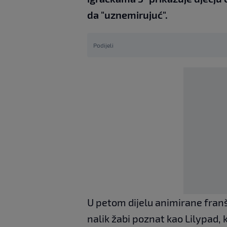
da "uznemirujuć".
Podijeli
U petom dijelu animirane franši
nalik žabi poznat kao Lilypad, 