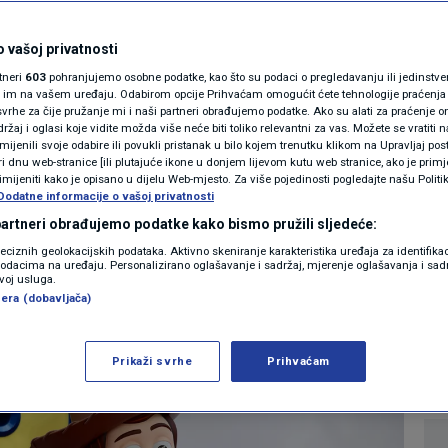
MAGAZIN
ča o igračkama 5
N1 KOMENTAR
 vašoj privatnosti
rtneri
603
pohranjujemo osobne podatke, kao što su podaci o pregledavanju ili jedinstveni 
r" dječje ovisnosti o
KOLUMNE
o im na vašem uređaju. Odabirom opcije Prihvaćam omogućit ćete tehnologije praćenja
vrhe za čije pružanje mi i naši partneri obrađujemo podatke. Ako su alati za praćenje
žaj i oglasi koje vidite možda više neće biti toliko relevantni za vas. Možete se vratiti n
N1(DIS)INFO
zmijenili svoje odabire ili povukli pristanak u bilo kojem trenutku klikom na Upravljaj p
i dnu web-stranice [ili plutajuće ikone u donjem lijevom kutu web stranice, ako je primje
KLIMATSKE PROMJENE
rimijeniti kako je opisano u dijelu Web-mjesto. Za više pojedinosti pogledajte našu Politi
Dodatne informacije o vašoj privatnosti
0
SHOWBIZ
komentara
|
FOTO
 partneri obrađujemo podatke kako bismo pružili sljedeće:
reciznih geolokacijskih podataka. Aktivno skeniranje karakteristika uređaja za identifika
p podacima na uređaju. Personalizirano oglašavanje i sadržaj, mjerenje oglašavanja i sadr
VIDEO
Više
zvoj usluga.
era (dobavljača)
Prikaži svrhe
Prihvaćam