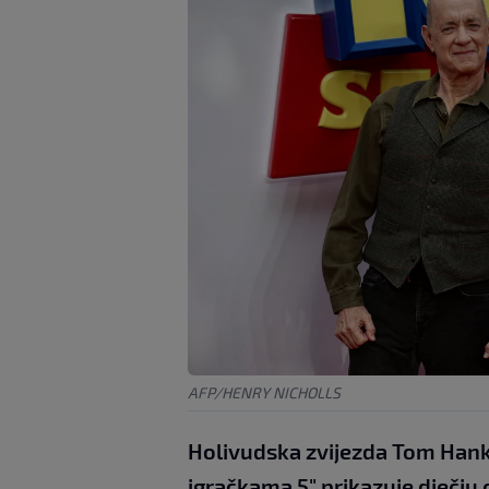
AFP/HENRY NICHOLLS
Holivudska zvijezda Tom Hanks 
igračkama 5" prikazuje dječju