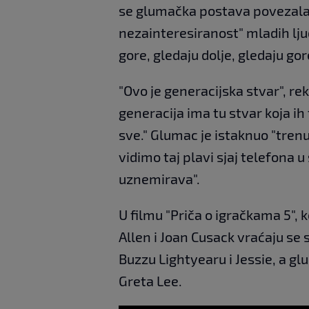
se glumačka postava povezala s
nezainteresiranost" mladih ljudi
gore, gledaju dolje, gledaju gor
"Ovo je generacijska stvar", rek
generacija ima tu stvar koja ih 
sve." Glumac je istaknuo "tren
vidimo taj plavi sjaj telefona u
uznemirava".
U filmu "Priča o igračkama 5", 
Allen i Joan Cusack vraćaju se
Buzzu Lightyearu i Jessie, a gl
Greta Lee.