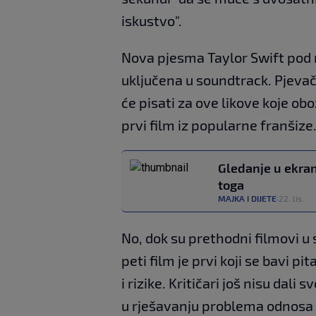
iskustvo".
Nova pjesma Taylor Swift pod n
uključena u soundtrack. Pjevači
će pisati za ove likove koje ob
prvi film iz popularne franšize
Gledanje u ekran
toga
MAJKA I DIJETE
22. lis.
|
No, dok su prethodni filmovi u 
peti film je prvi koji se bavi pi
i rizike. Kritičari još nisu dali 
u rješavanju problema odnosa 