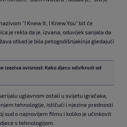
azivom "I Knew It, I Knew You" bit će
ca je rekla da je, izvana, oduvijek sanjala da
ožava otkad je bila petogodišnjakinja gledajući
.
e izaziva ovisnost: Kako djecu odviknuti od
serijalu uglavnom ostali u svijetu igračaka,
tanjem tehnologije, ističući i njezine prednosti
svoj sud o najnovijem filmu i koliko je učinkovit
djece s tehnologijom.