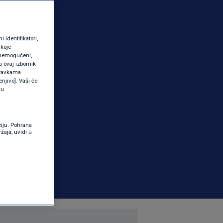
identifikatori,
 koje
 onemogućeni,
a ovaj izbornik
ostavkama
njivo]. Vaši će
ku
ciju. Pohrana
žaja, uvidi u