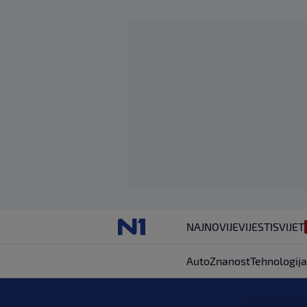
NAJNOVIJE
VIJESTI
SVIJET
Auto
Znanost
Tehnologija