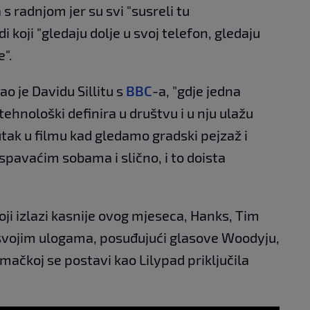
 radnjom jer su svi "susreli tu
 koji "gledaju dolje u svoj telefon, gledaju
e".
ao je Davidu Sillitu s
BBC
-a, "gdje jedna
tehnološki definira u društvu i u nju ulažu
utak u filmu kad gledamo gradski pejzaž i
 spavaćim sobama i slično, i to doista
koji izlazi kasnije ovog mjeseca, Hanks, Tim
 svojim ulogama, posuđujući glasove Woodyju,
umačkoj se postavi kao Lilypad priključila