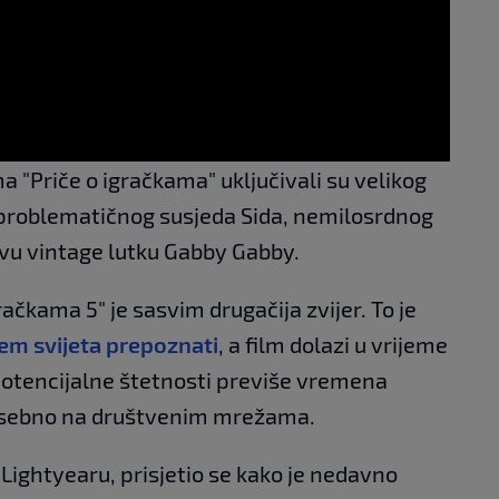
a "Priče o igračkama" uključivali su velikog
 problematičnog susjeda Sida, nemilosrdnog
zivu vintage lutku Gabby Gabby.
igračkama 5" je sasvim drugačija zvijer. To je
ljem svijeta prepoznati
, a film dolazi u vrijeme
potencijalne štetnosti previše vremena
sebno na društvenim mrežama.
 Lightyearu, prisjetio se kako je nedavno