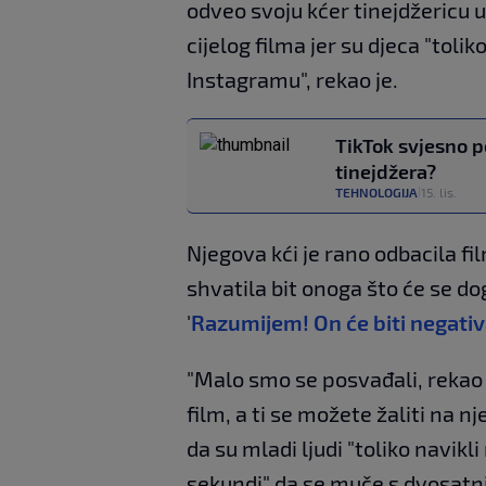
odveo svoju kćer tinejdžericu u
cijelog filma jer su djeca "tol
Instagramu", rekao je.
TikTok svjesno p
tinejdžera?
TEHNOLOGIJA
15. lis.
|
Njegova kći je rano odbacila film
shvatila bit onoga što će se dog
'
Razumijem! On će biti negativac
"Malo smo se posvađali, rekao 
film, a ti se možete žaliti na nje
da su mladi ljudi "toliko navikl
sekundi" da se muče s dvosatni