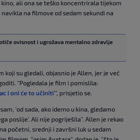
 kino, ali ona se teško koncentrirala tijekom
iko navikla na filmove od sedam sekundi na
otiče ovisnost i ugrožava mentalno zdravlje
 koji su gledali, objasnio je Allen, jer je već
oditi. "Pogledala je film i pomislila:
 i oni će to učiniti
'", prisjetio se.
sam, 'od sada, ako idemo u kina, gledamo
ga poslije'. Ali nije pogriješila". Allen je rekao
i na početni, srednji i završni luk u sedam
m filmom, "osim Avatara", dodao je, "što je