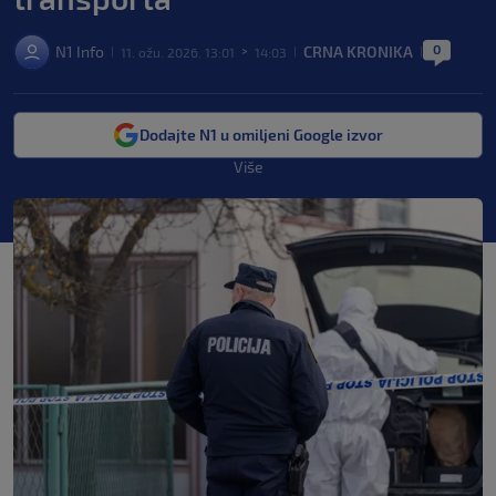
0
N1 Info
CRNA KRONIKA
11. ožu. 2026. 13:01
14:03
|
>
|
|
Dodajte N1 u omiljeni Google izvor
Više