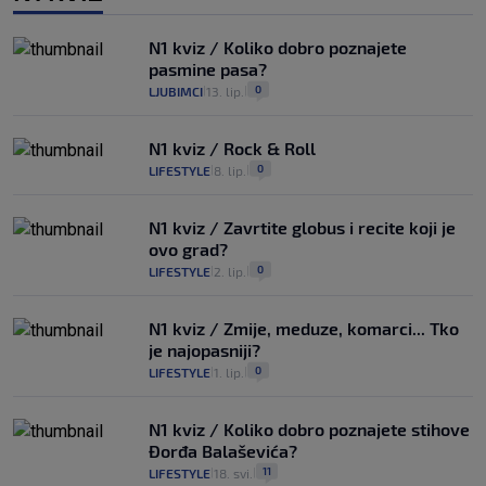
N1 kviz / Koliko dobro poznajete
pasmine pasa?
0
LJUBIMCI
13. lip.
|
|
N1 kviz / Rock & Roll
0
LIFESTYLE
8. lip.
|
|
N1 kviz / Zavrtite globus i recite koji je
ovo grad?
0
LIFESTYLE
2. lip.
|
|
N1 kviz / Zmije, meduze, komarci... Tko
je najopasniji?
0
LIFESTYLE
1. lip.
|
|
N1 kviz / Koliko dobro poznajete stihove
Đorđa Balaševića?
11
LIFESTYLE
18. svi.
|
|