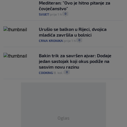
Mediteran: "Ovo je hitno pitanje za
čovječanstvo"
0
SVIJET
prije 1 h
|
|
Urušio se balkon u Rijeci, dvojica
mladića završila u bolnici
0
CRNA KRONIKA
prije 1 h
|
|
Bakin trik za savršen ajvar: Dodaje
jedan sastojak koji okus podiže na
sasvim novu razinu
0
COOKING
8. kol.
|
|
Oglas