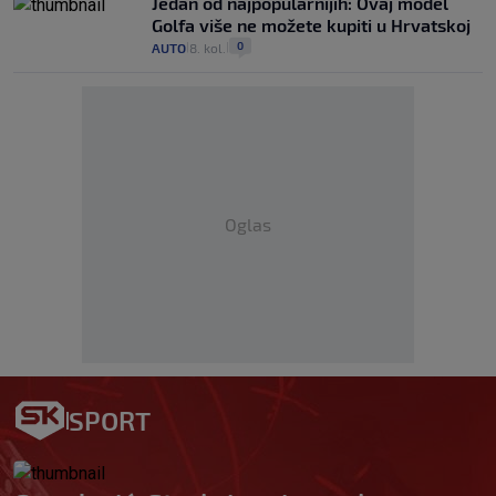
Jedan od najpopularnijih: Ovaj model
Golfa više ne možete kupiti u Hrvatskoj
0
AUTO
8. kol.
|
|
Oglas
SPORT