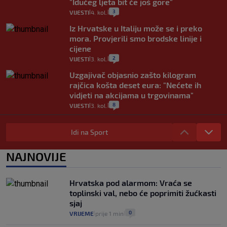
"Idućeg ljeta bit će još gore"
3
VIJESTI
4. kol.
|
|
Iz Hrvatske u Italiju može se i preko
mora. Provjerili smo brodske linije i
cijene
2
VIJESTI
3. kol.
|
|
Uzgajivač objasnio zašto kilogram
rajčica košta deset eura: "Nećete ih
vidjeti na akcijama u trgovinama"
8
VIJESTI
3. kol.
|
|
Selidba je jedno od stresnijih iskustava.
Evo aktualnih cijena i nekoliko savjeta
Idi na Sport
da prođe što lakše i jeftinije
0
VIJESTI
2. kol.
NAJNOVIJE
|
|
Izračunali smo koliko košta putovanje
automobilom na Hvar iz Zagreba, a
Hrvatska pod alarmom: Vraća se
koliko iz Osijeka
toplinski val, nebo će poprimiti žućkasti
14
VIJESTI
2. kol.
|
|
sjaj
0
VRIJEME
prije 1 min
|
|