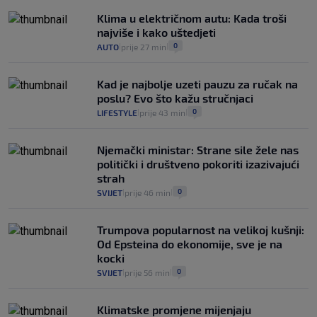
Klima u električnom autu: Kada troši
najviše i kako uštedjeti
0
AUTO
prije 27 min
|
|
Kad je najbolje uzeti pauzu za ručak na
poslu? Evo što kažu stručnjaci
0
LIFESTYLE
prije 43 min
|
|
Njemački ministar: Strane sile žele nas
politički i društveno pokoriti izazivajući
strah
0
SVIJET
prije 46 min
|
|
Trumpova popularnost na velikoj kušnji:
Od Epsteina do ekonomije, sve je na
kocki
0
SVIJET
prije 56 min
|
|
Klimatske promjene mijenjaju