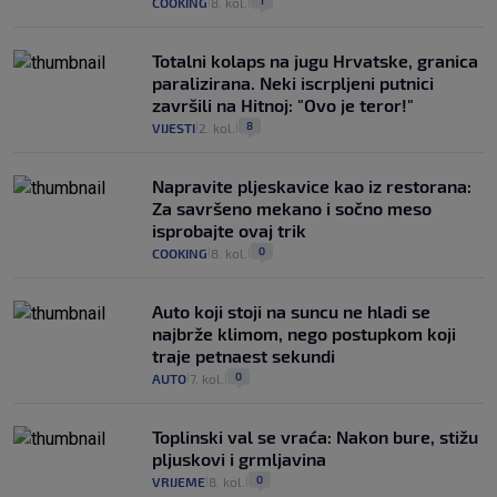
1
COOKING
8. kol.
|
|
Totalni kolaps na jugu Hrvatske, granica
paralizirana. Neki iscrpljeni putnici
završili na Hitnoj: "Ovo je teror!"
8
VIJESTI
2. kol.
|
|
Napravite pljeskavice kao iz restorana:
Za savršeno mekano i sočno meso
isprobajte ovaj trik
0
COOKING
8. kol.
|
|
Auto koji stoji na suncu ne hladi se
najbrže klimom, nego postupkom koji
traje petnaest sekundi
0
AUTO
7. kol.
|
|
Toplinski val se vraća: Nakon bure, stižu
pljuskovi i grmljavina
0
VRIJEME
8. kol.
|
|