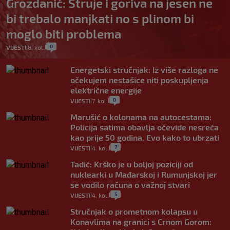
Grozdanić: Struje i goriva na jesen ne
bi trebalo manjkati no s plinom bi
moglo biti problema
0
VIJESTI
8. kol.
|
|
Energetski stručnjak: Iz više razloga ne
očekujem nestašice niti poskupljenja
električne energije
0
VIJESTI
7. kol.
|
|
Marušić o kolonama na autocestama:
Policija satima obavlja očevide nesreća
kao prije 50 godina. Evo kako to ubrzati
7
VIJESTI
4. kol.
|
|
Tadić: Krško je u boljoj poziciji od
nuklearki u Mađarskoj i Rumunjskoj jer
se vodilo računa o važnoj stvari
5
VIJESTI
4. kol.
|
|
Stručnjak o prometnom kolapsu u
Konavlima na granici s Crnom Gorom: