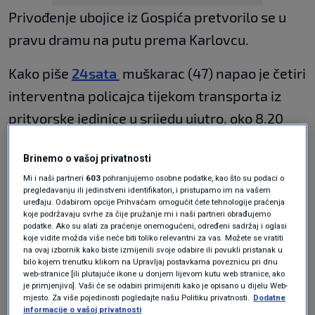
Privođenje ubojice iz Gospića pretvorilo se u
pravu dramu na putu prema Karlovcu.
Kako piše
24sata
muškarac (47) napao je četiri
interventna policajca tijekom transporta iz
pritvorske jedinice u srijedu ujutro, oko 8.20
sati. U incidentu je jedan policajac zadobio
Brinemo o vašoj privatnosti
lakše tjelesne ozljede.
Mi i naši partneri
603
pohranjujemo osobne podatke, kao što su podaci o
pregledavanju ili jedinstveni identifikatori, i pristupamo im na vašem
Unatoč napadu, policijski službenici uspjeli su
uređaju. Odabirom opcije Prihvaćam omogućit ćete tehnologije praćenja
koje podržavaju svrhe za čije pružanje mi i naši partneri obrađujemo
ga savladati i sigurno dovesti u Karlovac.
podatke. Ako su alati za praćenje onemogućeni, određeni sadržaj i oglasi
koje vidite možda više neće biti toliko relevantni za vas. Možete se vratiti
Nakon dolaska, muškarac je smješten na odjel
na ovaj izbornik kako biste izmijenili svoje odabire ili povukli pristanak u
bilo kojem trenutku klikom na Upravljaj postavkama poveznicu pri dnu
psihijatrije Opće bolnice Karlovac. Saslušanje
web-stranice [ili plutajuće ikone u donjem lijevom kutu web stranice, ako
je primjenjivo]. Vaši će se odabiri primijeniti kako je opisano u dijelu Web-
mu je zakazano za 17 sati, nakon čega se
mjesto. Za više pojedinosti pogledajte našu Politiku privatnosti.
Dodatne
informacije o vašoj privatnosti