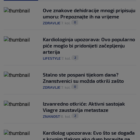
Ove znakove dehidracije mnogi pripisuju
umoru: Prepoznajte ih na vrijeme
0
ZDRAVLJE
7. kol.
|
|
Kardiologinja upozorava: Ovo popularno
piće moglo bi pridonijeti začepljenju
arterija
2
LIFESTYLE
7. kol.
|
|
Stalno ste pospani tijekom dana?
Znanstvenici su možda otkrili zašto
0
ZDRAVLJE
7. kol.
|
|
Izvanredno otkriće: Aktivni sastojak
Viagre zaustavlja metastaze
2
ZNANOST
6. kol.
|
|
Kardiolog upozorava: Evo što se događa
s krvnim tlakom ako dugo boravite na