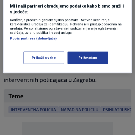
očekuje da će biti prevezen u zagrebačku
Mi i naši partneri obrađujemo podatke kako bismo pružili
bolnicu Sveti Ivan u Svetošimunskoj ulici.
sljedeće:
Korištenje preciznih geolokacijskih podataka. Aktivno skeniranje
karakteristika uređaja za identifikaciju. Pohrana i/ili pristup podacima na
Podsjetimo, uhićen je jučer, osumnjičen za
uređaju. Personalizirano oglašavanje i sadržaj, mjerenje oglašavanja i
sadržaja, uvidi u publiku i razvoj usluga.
ubojstvo dvije ženske osobe
, njegove majke i
Popis partnera (dobavljača)
bake.
Prikaži svrhe
Prihvaćam
Ovo nije prvi put da je muškarac napao policiju.
U ranijem incidentu nasrnuo je čak na sedam
interventnih policajaca u Zagrebu.
Teme
INTERVENTNA POLICIJA
NAPAD NA POLICIJU
PSIHIJATRIJSKO 