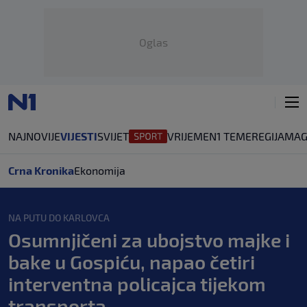
Oglas
NAJNOVIJE
VIJESTI
SVIJET
VRIJEME
N1 TEME
REGIJA
MAG
Crna Kronika
Ekonomija
NA PUTU DO KARLOVCA
Osumnjičeni za ubojstvo majke i
bake u Gospiću, napao četiri
interventna policajca tijekom
transporta