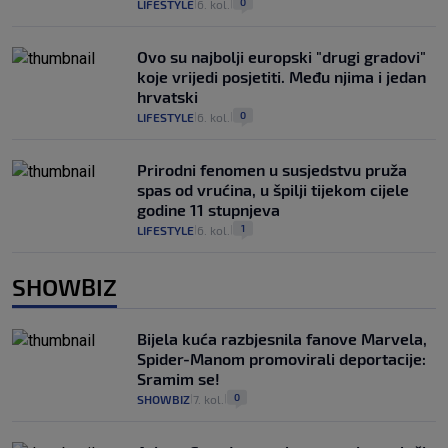
0
LIFESTYLE
6. kol.
|
|
Ovo su najbolji europski "drugi gradovi"
koje vrijedi posjetiti. Među njima i jedan
hrvatski
0
LIFESTYLE
6. kol.
|
|
Prirodni fenomen u susjedstvu pruža
spas od vrućina, u špilji tijekom cijele
godine 11 stupnjeva
1
LIFESTYLE
6. kol.
|
|
SHOWBIZ
Bijela kuća razbjesnila fanove Marvela,
Spider-Manom promovirali deportacije:
Sramim se!
0
SHOWBIZ
7. kol.
|
|