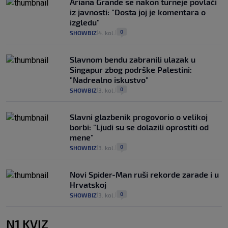
Ariana Grande se nakon turneje povlači
iz javnosti: "Dosta joj je komentara o
izgledu"
0
SHOWBIZ
4. kol.
|
|
Slavnom bendu zabranili ulazak u
Singapur zbog podrške Palestini:
"Nadrealno iskustvo"
0
SHOWBIZ
3. kol.
|
|
Slavni glazbenik progovorio o velikoj
borbi: "Ljudi su se dolazili oprostiti od
mene"
0
SHOWBIZ
3. kol.
|
|
Novi Spider-Man ruši rekorde zarade i u
Hrvatskoj
0
SHOWBIZ
3. kol.
|
|
N1 KVIZ