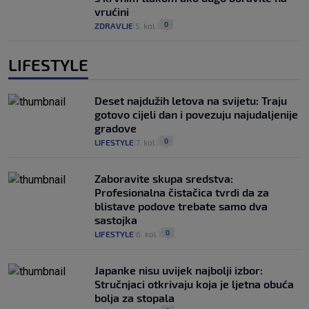
vrućini
0
ZDRAVLJE
5. kol.
|
|
LIFESTYLE
Deset najdužih letova na svijetu: Traju
gotovo cijeli dan i povezuju najudaljenije
gradove
0
LIFESTYLE
7. kol.
|
|
Zaboravite skupa sredstva:
Profesionalna čistačica tvrdi da za
blistave podove trebate samo dva
sastojka
0
LIFESTYLE
6. kol.
|
|
Japanke nisu uvijek najbolji izbor:
Stručnjaci otkrivaju koja je ljetna obuća
bolja za stopala