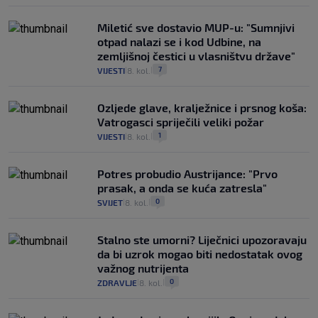
Miletić sve dostavio MUP-u: "Sumnjivi
otpad nalazi se i kod Udbine, na
zemljišnoj čestici u vlasništvu države"
7
VIJESTI
8. kol.
|
|
Ozljede glave, kralježnice i prsnog koša:
Vatrogasci spriječili veliki požar
1
VIJESTI
8. kol.
|
|
Potres probudio Austrijance: "Prvo
prasak, a onda se kuća zatresla"
0
SVIJET
8. kol.
|
|
Stalno ste umorni? Liječnici upozoravaju
da bi uzrok mogao biti nedostatak ovog
važnog nutrijenta
0
ZDRAVLJE
8. kol.
|
|