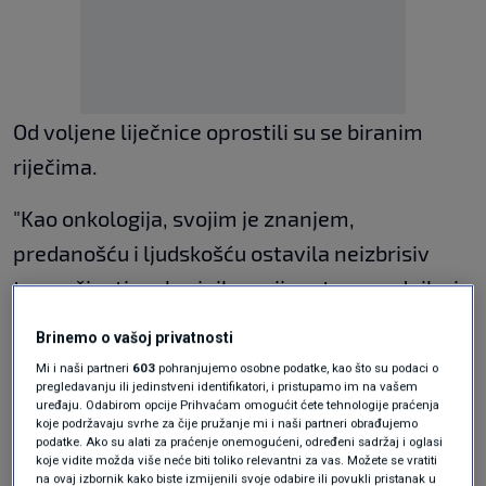
Od voljene liječnice oprostili su se biranim
riječima.
"Kao onkologija, svojim je znanjem,
predanošću i ljudskošću ostavila neizbrisiv
trag u životima brojnih pacijenata, suradnika i
prijatelja. Bila je liječnica kojoj su ljudi
Brinemo o vašoj privatnosti
vjerovali, osoba koja je ulijevala nadu i pružala
Mi i naši partneri
603
pohranjujemo osobne podatke, kao što su podaci o
pregledavanju ili jedinstveni identifikatori, i pristupamo im na vašem
podršku. Bila je uvijek vedra, slušala je
uređaju. Odabirom opcije Prihvaćam omogućit ćete tehnologije praćenja
pacijente i na svako je pitanje odgovarala
koje podržavaju svrhe za čije pružanje mi i naši partneri obrađujemo
podatke. Ako su alati za praćenje onemogućeni, određeni sadržaj i oglasi
stručno i usredotočeno", poručili su.
koje vidite možda više neće biti toliko relevantni za vas. Možete se vratiti
na ovaj izbornik kako biste izmijenili svoje odabire ili povukli pristanak u