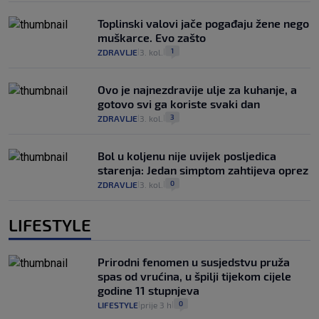
Toplinski valovi jače pogađaju žene nego
muškarce. Evo zašto
1
ZDRAVLJE
3. kol.
|
|
Ovo je najnezdravije ulje za kuhanje, a
gotovo svi ga koriste svaki dan
3
ZDRAVLJE
3. kol.
|
|
Bol u koljenu nije uvijek posljedica
starenja: Jedan simptom zahtijeva oprez
0
ZDRAVLJE
3. kol.
|
|
LIFESTYLE
Prirodni fenomen u susjedstvu pruža
spas od vrućina, u špilji tijekom cijele
godine 11 stupnjeva
0
LIFESTYLE
prije 3 h
|
|