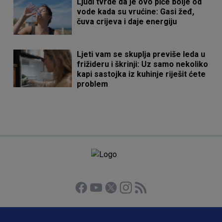
Ljudi tvrde da je ovo piće bolje od
vode kada su vrućine: Gasi žeđ,
čuva crijeva i daje energiju
Ljeti vam se skuplja previše leda u
frižideru i škrinji: Uz samo nekoliko
kapi sastojka iz kuhinje riješit ćete
problem