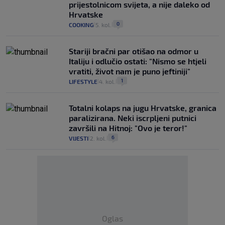
prijestolnicom svijeta, a nije daleko od
Hrvatske
0
COOKING
5. kol.
|
|
Stariji bračni par otišao na odmor u
Italiju i odlučio ostati: "Nismo se htjeli
vratiti, život nam je puno jeftiniji"
1
LIFESTYLE
4. kol.
|
|
Totalni kolaps na jugu Hrvatske, granica
paralizirana. Neki iscrpljeni putnici
završili na Hitnoj: "Ovo je teror!"
6
VIJESTI
2. kol.
|
|
Oglas