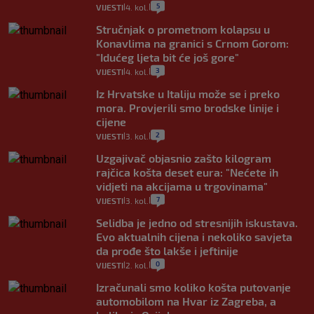
5
VIJESTI
4. kol.
|
|
Stručnjak o prometnom kolapsu u
Konavlima na granici s Crnom Gorom:
"Idućeg ljeta bit će još gore"
3
VIJESTI
4. kol.
|
|
Iz Hrvatske u Italiju može se i preko
mora. Provjerili smo brodske linije i
cijene
2
VIJESTI
3. kol.
|
|
Uzgajivač objasnio zašto kilogram
rajčica košta deset eura: "Nećete ih
vidjeti na akcijama u trgovinama"
7
VIJESTI
3. kol.
|
|
Selidba je jedno od stresnijih iskustava.
Evo aktualnih cijena i nekoliko savjeta
da prođe što lakše i jeftinije
0
VIJESTI
2. kol.
|
|
Izračunali smo koliko košta putovanje
automobilom na Hvar iz Zagreba, a