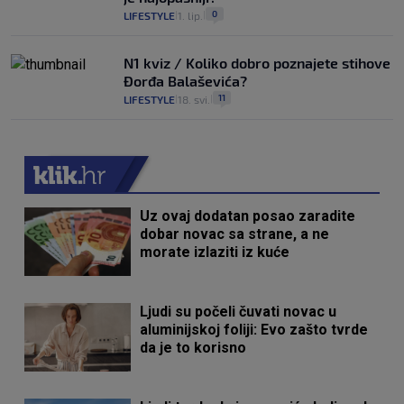
0
LIFESTYLE
1. lip.
|
|
N1 kviz / Koliko dobro poznajete stihove
Đorđa Balaševića?
11
LIFESTYLE
18. svi.
|
|
Uz ovaj dodatan posao zaradite
dobar novac sa strane, a ne
morate izlaziti iz kuće
Ljudi su počeli čuvati novac u
aluminijskoj foliji: Evo zašto tvrde
da je to korisno