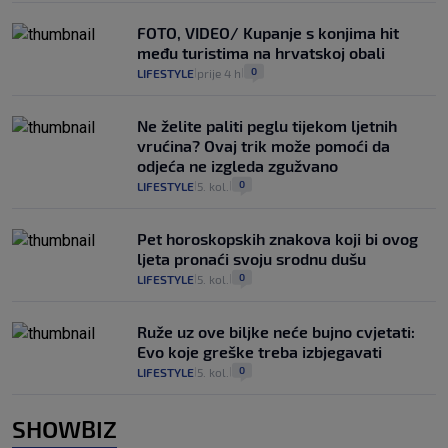
FOTO, VIDEO/ Kupanje s konjima hit
među turistima na hrvatskoj obali
0
LIFESTYLE
prije 4 h
|
|
Ne želite paliti peglu tijekom ljetnih
vrućina? Ovaj trik može pomoći da
odjeća ne izgleda zgužvano
0
LIFESTYLE
5. kol.
|
|
Pet horoskopskih znakova koji bi ovog
ljeta pronaći svoju srodnu dušu
0
LIFESTYLE
5. kol.
|
|
Ruže uz ove biljke neće bujno cvjetati:
Evo koje greške treba izbjegavati
0
LIFESTYLE
5. kol.
|
|
SHOWBIZ