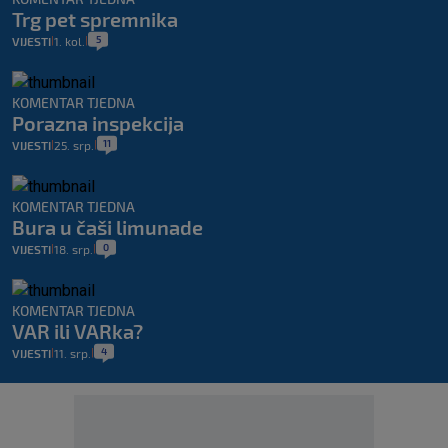
Trg pet spremnika
5
VIJESTI
1. kol.
|
|
KOMENTAR TJEDNA
Porazna inspekcija
11
VIJESTI
25. srp.
|
|
KOMENTAR TJEDNA
Bura u čaši limunade
0
VIJESTI
18. srp.
|
|
KOMENTAR TJEDNA
VAR ili VARka?
4
VIJESTI
11. srp.
|
|