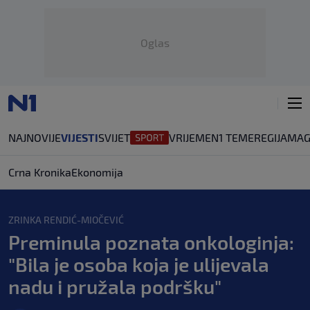
Oglas
NAJNOVIJE
VIJESTI
SVIJET
VRIJEME
N1 TEME
REGIJA
MAG
Crna Kronika
Ekonomija
ZRINKA RENDIĆ-MIOČEVIĆ
Preminula poznata onkologinja:
"Bila je osoba koja je ulijevala
nadu i pružala podršku"