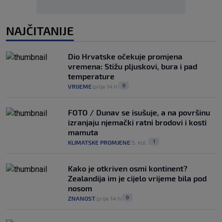
NAJČITANIJE
Dio Hrvatske očekuje promjena
vremena: Stižu pljuskovi, bura i pad
temperature
0
VRIJEME
prije 14 h
|
|
FOTO / Dunav se isušuje, a na površinu
izranjaju njemački ratni brodovi i kosti
mamuta
1
KLIMATSKE PROMJENE
5. kol.
|
|
Kako je otkriven osmi kontinent?
Zealandija im je cijelo vrijeme bila pod
nosom
0
ZNANOST
prije 14 h
|
|