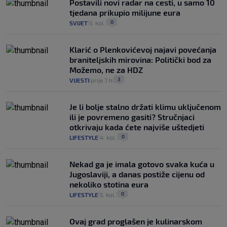
Postavili novi radar na cesti, u samo 10
tjedana prikupio milijune eura
0
SVIJET
5. kol.
|
|
Klarić o Plenkovićevoj najavi povećanja
braniteljskih mirovina: Politički bod za
Možemo, ne za HDZ
3
VIJESTI
prije 7 h
|
|
Je li bolje stalno držati klimu uključenom
ili je povremeno gasiti? Stručnjaci
otkrivaju kada ćete najviše uštedjeti
0
LIFESTYLE
4. kol.
|
|
Nekad ga je imala gotovo svaka kuća u
Jugoslaviji, a danas postiže cijenu od
nekoliko stotina eura
0
LIFESTYLE
5. kol.
|
|
Ovaj grad proglašen je kulinarskom