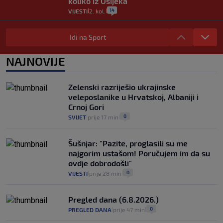
koliko iz Osijeka
14
VIJESTI
2. kol.
|
|
"Kći je otišla na more, a zaboravila
zdravstvenu iskaznicu". Kakva su prava
Idi na Sport
pacijenata izvan mjesta prebivališta?
1
VIJESTI
1. kol.
NAJNOVIJE
|
|
Provjerili smo "što ćemo onda" ako
Plenković na 15 dana ukine mjere: "Ne bi
Zelenski razriješio ukrajinske
se dogodilo ništa. Vlada se zaljubila u te
veleposlanike u Hrvatskoj, Albaniji i
intervencije"
Crnoj Gori
25
VIJESTI
30. srp.
|
|
0
SVIJET
prije 17 min
|
|
Šušnjar: "Pazite, proglasili su me
najgorim ustašom! Poručujem im da su
ovdje dobrodošli"
0
VIJESTI
prije 28 min
|
|
Pregled dana (6.8.2026.)
0
PREGLED DANA
prije 47 min
|
|