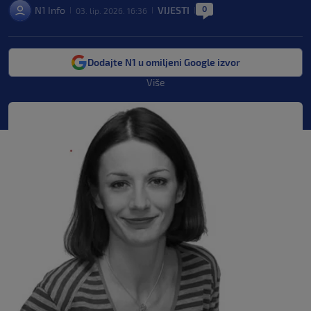
0
N1 Info
VIJESTI
03. lip. 2026. 16:36
|
|
|
Dodajte N1 u omiljeni Google izvor
Više