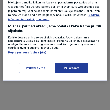
bilo kojem trenutku klikom na Upravljaj postavkama poveznicu pri dnu
"Srce nam je slomljeno zbog ovog
web-stranice [ili plutajuće ikone u donjem lijevom kutu web stranice, ako
je primjenjivo]. Vaši će se odabiri primijeniti kako je opisano u dijelu Web-
nenadoknadivog gubitka. Obitelji, prijateljima i
mjesto. Za više pojedinosti pogledajte našu Politiku privatnosti.
Dodatne
informacije o vašoj privatnosti
svima koji su je voljeli izražavamo najiskreniju
Mi i naši partneri obrađujemo podatke kako bismo pružili
sućut, posebno njezinom suprugu i djeci,
sljedeće:
kojima želimo snagu i utjehu u ovim
Korištenje preciznih geolokacijskih podataka. Aktivno skeniranje
karakteristika uređaja za identifikaciju. Pohrana i/ili pristup podacima na
uređaju. Personalizirano oglašavanje i sadržaj, mjerenje oglašavanja i
nezamislivo teškim trenucima. Počivala u miru
sadržaja, uvidi u publiku i razvoj usluga.
draga Zrinka. Pamtit ćemo te po tvojoj dobroti,
Popis partnera (dobavljača)
toplini, profesionalnosti i osmijehu. Voljet
Prikaži svrhe
Prihvaćam
ćemo te zauvijek", dodali su iz Udruge.