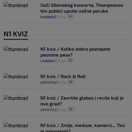
Uoči šibenskog koncerta, Thompsonov
tim publici uputio važne poruke
4
SHOWBIZ
3. kol.
|
|
N1 KVIZ
N1 kviz / Koliko dobro poznajete
pasmine pasa?
0
LJUBIMCI
13. lip.
|
|
N1 kviz / Rock & Roll
0
LIFESTYLE
8. lip.
|
|
N1 kviz / Zavrtite globus i recite koji je
ovo grad?
0
LIFESTYLE
2. lip.
|
|
N1 kviz / Zmije, meduze, komarci... Tko
je najopasniji?