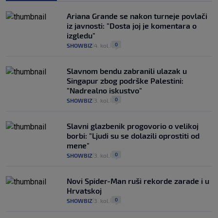
Ariana Grande se nakon turneje povlači
iz javnosti: "Dosta joj je komentara o
izgledu"
0
SHOWBIZ
4. kol.
|
|
Slavnom bendu zabranili ulazak u
Singapur zbog podrške Palestini:
"Nadrealno iskustvo"
0
SHOWBIZ
3. kol.
|
|
Slavni glazbenik progovorio o velikoj
borbi: "Ljudi su se dolazili oprostiti od
mene"
0
SHOWBIZ
3. kol.
|
|
Novi Spider-Man ruši rekorde zarade i u
Hrvatskoj
0
SHOWBIZ
3. kol.
|
|