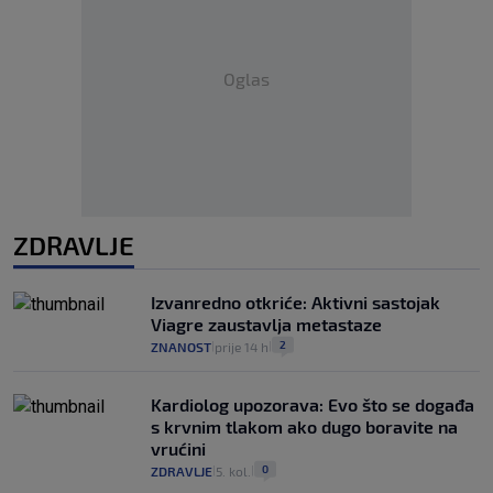
Oglas
ZDRAVLJE
Izvanredno otkriće: Aktivni sastojak
Viagre zaustavlja metastaze
2
ZNANOST
prije 14 h
|
|
Kardiolog upozorava: Evo što se događa
s krvnim tlakom ako dugo boravite na
vrućini
0
ZDRAVLJE
5. kol.
|
|