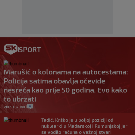
SPORT
Marušić o kolonama na autocestama:
Policija satima obavlja očevide
nesreća kao prije 50 godina. Evo kako
to ubrzati
6
VIJESTI
4. kol.
|
|
Tadić: Krško je u boljoj poziciji od
nuklearki u Mađarskoj i Rumunjskoj jer
se vodilo računa o važnoj stvari