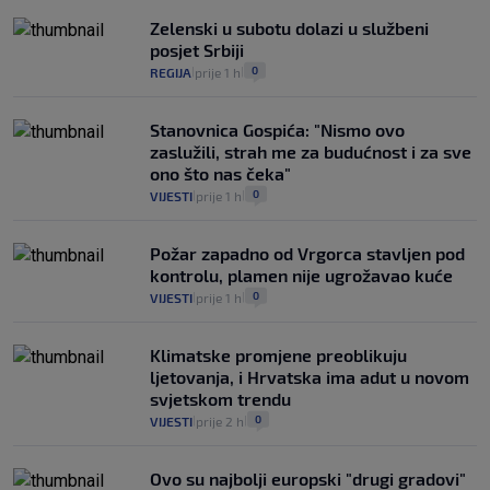
Zelenski u subotu dolazi u službeni
posjet Srbiji
0
REGIJA
prije 1 h
|
|
Stanovnica Gospića: "Nismo ovo
zaslužili, strah me za budućnost i za sve
ono što nas čeka"
0
VIJESTI
prije 1 h
|
|
Požar zapadno od Vrgorca stavljen pod
kontrolu, plamen nije ugrožavao kuće
0
VIJESTI
prije 1 h
|
|
Klimatske promjene preoblikuju
ljetovanja, i Hrvatska ima adut u novom
svjetskom trendu
0
VIJESTI
prije 2 h
|
|
Ovo su najbolji europski "drugi gradovi"