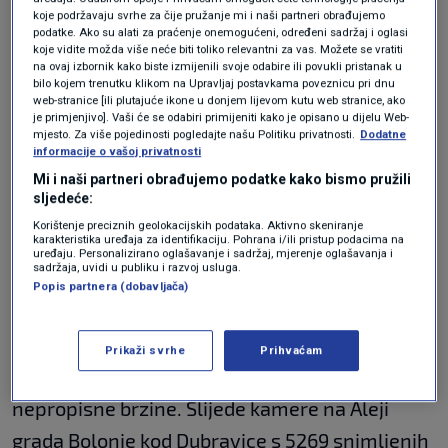
Slavonska avenija u zoni kućnog broja 59
koje podržavaju svrhe za čije pružanje mi i naši partneri obrađujemo
podatke. Ako su alati za praćenje onemogućeni, određeni sadržaj i oglasi
– 2581 prekršaj
koje vidite možda više neće biti toliko relevantni za vas. Možete se vratiti
na ovaj izbornik kako biste izmijenili svoje odabire ili povukli pristanak u
Slavonska av. kod Sachsova ulice – 1960
bilo kojem trenutku klikom na Upravljaj postavkama poveznicu pri dnu
web-stranice [ili plutajuće ikone u donjem lijevom kutu web stranice, ako
prekršaja
je primjenjivo]. Vaši će se odabiri primijeniti kako je opisano u dijelu Web-
mjesto. Za više pojedinosti pogledajte našu Politiku privatnosti.
Dodatne
informacije o vašoj privatnosti
Ovo su 84 nove lokacije kamera za
brzinu. Neke od njih bit će i na
Mi i naši partneri obrađujemo podatke kako bismo pružili
autocesti
sljedeće:
AUTO
7. lis.
|
Korištenje preciznih geolokacijskih podataka. Aktivno skeniranje
karakteristika uređaja za identifikaciju. Pohrana i/ili pristup podacima na
uređaju. Personalizirano oglašavanje i sadržaj, mjerenje oglašavanja i
sadržaja, uvidi u publiku i razvoj usluga.
Podsjetimo, prošle godine zatražili su iste
Popis partnera (dobavljača)
podatke od PU zagrebačke. Apsolutni rekorder
bila je kamera na Aleji grada Bolonje kod
Prikaži svrhe
Prihvaćam
Podsusedske aleje s 9926 snimljenih prekršaja
nepropisne brzine. Slijede kamere na Aleji
grada Bolonje kod Dubravice s 5269 snimljenih