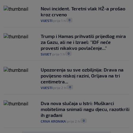
Novi incident. Teretni vlak HŽ-a prošao
kroz crveno
0
VIJESTI
prije 1 h
|
|
Trump i Hamas prihvatili prijedlog mira
za Gazu, ali ne i Izrael: "IDF neće
provesti nikakvo povlačenje..."
0
SVIJET
prije 1 h
|
|
Upozorenja su sve ozbiljnija: Drava na
povijesno niskoj razini, Orljava na tri
centimetra...
0
VIJESTI
prije 2 h
|
|
Dva nova slučaja u Istri: Muškarci
mobitelima snimali nagu djecu, razotkrili
ih građani
0
CRNA KRONIKA
prije 2 h
|
|