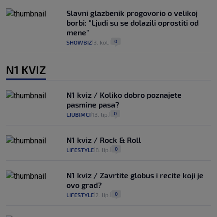
Slavni glazbenik progovorio o velikoj
borbi: "Ljudi su se dolazili oprostiti od
mene"
0
SHOWBIZ
3. kol.
|
|
N1 KVIZ
N1 kviz / Koliko dobro poznajete
pasmine pasa?
0
LJUBIMCI
13. lip.
|
|
N1 kviz / Rock & Roll
0
LIFESTYLE
8. lip.
|
|
N1 kviz / Zavrtite globus i recite koji je
ovo grad?
0
LIFESTYLE
2. lip.
|
|