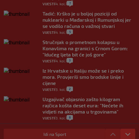
7
VIJESTI
4. kol.
|
|
Tadić: Krško je u boljoj poziciji od
nuklearki u Mađarskoj i Rumunjskoj jer
se vodilo računa o važnoj stvari
5
VIJESTI
4. kol.
|
|
Stručnjak o prometnom kolapsu u
Konavlima na granici s Crnom Gorom:
"Idućeg ljeta bit će još gore"
3
VIJESTI
4. kol.
|
|
Iz Hrvatske u Italiju može se i preko
mora. Provjerili smo brodske linije i
cijene
2
VIJESTI
3. kol.
|
|
Uzgajivač objasnio zašto kilogram
rajčica košta deset eura: "Nećete ih
vidjeti na akcijama u trgovinama"
8
VIJESTI
3. kol.
|
|
Selidba je jedno od stresnijih iskustava.
Evo aktualnih cijena i nekoliko savjeta
Idi na Sport