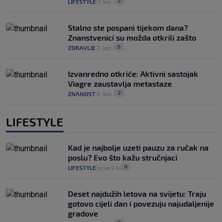
2
LIFESTYLE
7. kol.
|
|
Stalno ste pospani tijekom dana?
Znanstvenici su možda otkrili zašto
0
ZDRAVLJE
7. kol.
|
|
Izvanredno otkriće: Aktivni sastojak
Viagre zaustavlja metastaze
2
ZNANOST
6. kol.
|
|
LIFESTYLE
Kad je najbolje uzeti pauzu za ručak na
poslu? Evo što kažu stručnjaci
0
LIFESTYLE
prije 9 h
|
|
Deset najdužih letova na svijetu: Traju
gotovo cijeli dan i povezuju najudaljenije
gradove