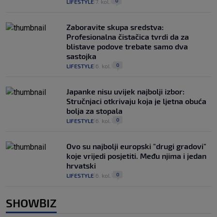
0
LIFESTYLE
7. kol.
|
|
Zaboravite skupa sredstva:
Profesionalna čistačica tvrdi da za
blistave podove trebate samo dva
sastojka
0
LIFESTYLE
6. kol.
|
|
Japanke nisu uvijek najbolji izbor:
Stručnjaci otkrivaju koja je ljetna obuća
bolja za stopala
0
LIFESTYLE
6. kol.
|
|
Ovo su najbolji europski "drugi gradovi"
koje vrijedi posjetiti. Među njima i jedan
hrvatski
0
LIFESTYLE
6. kol.
|
|
SHOWBIZ