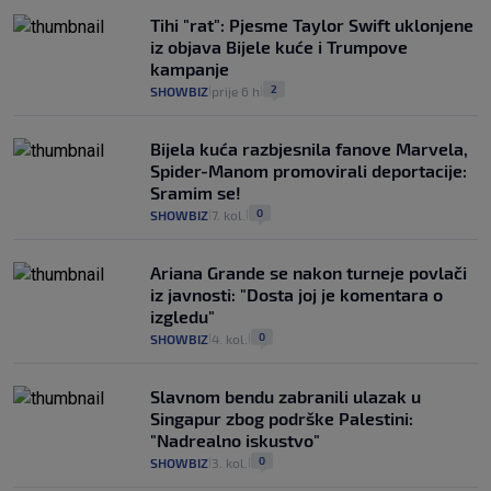
Tihi "rat": Pjesme Taylor Swift uklonjene
iz objava Bijele kuće i Trumpove
kampanje
2
SHOWBIZ
prije 6 h
|
|
Bijela kuća razbjesnila fanove Marvela,
Spider-Manom promovirali deportacije:
Sramim se!
0
SHOWBIZ
7. kol.
|
|
Ariana Grande se nakon turneje povlači
iz javnosti: "Dosta joj je komentara o
izgledu"
0
SHOWBIZ
4. kol.
|
|
Slavnom bendu zabranili ulazak u
Singapur zbog podrške Palestini:
"Nadrealno iskustvo"
0
SHOWBIZ
3. kol.
|
|