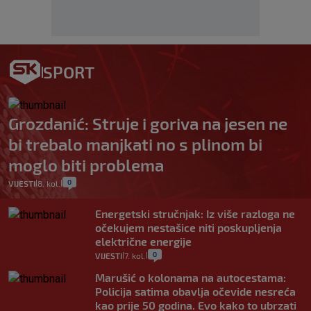
SPORT
Grozdanić: Struje i goriva na jesen ne
bi trebalo manjkati no s plinom bi
moglo biti problema
0
VIJESTI
8. kol.
|
|
Energetski stručnjak: Iz više razloga ne
očekujem nestašice niti poskupljenja
električne energije
0
VIJESTI
7. kol.
|
|
Marušić o kolonama na autocestama:
Policija satima obavlja očevide nesreća
kao prije 50 godina. Evo kako to ubrzati