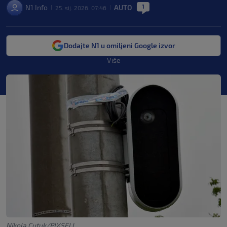
1
N1 Info
AUTO
25. sij. 2026. 07:46
|
|
|
Dodajte N1 u omiljeni Google izvor
Više
Nikola Cutuk/PIXSELL