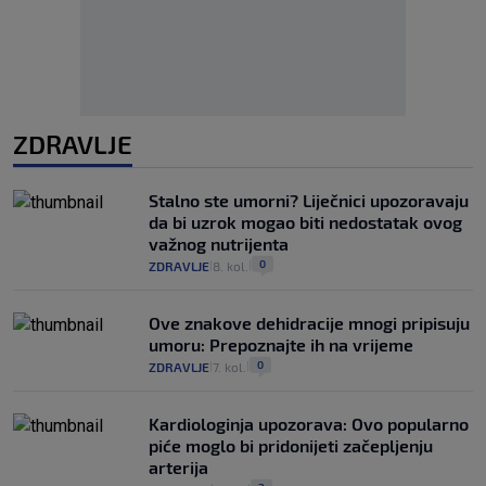
ZDRAVLJE
Stalno ste umorni? Liječnici upozoravaju
da bi uzrok mogao biti nedostatak ovog
važnog nutrijenta
0
ZDRAVLJE
8. kol.
|
|
Ove znakove dehidracije mnogi pripisuju
umoru: Prepoznajte ih na vrijeme
0
ZDRAVLJE
7. kol.
|
|
Kardiologinja upozorava: Ovo popularno
piće moglo bi pridonijeti začepljenju
arterija