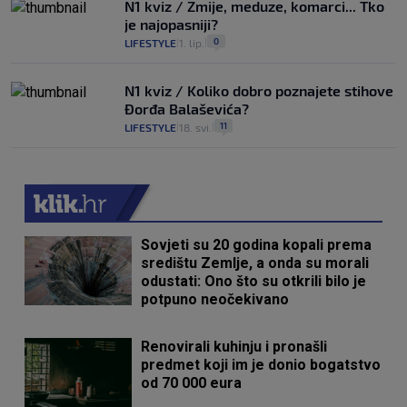
N1 kviz / Zmije, meduze, komarci... Tko
je najopasniji?
0
LIFESTYLE
1. lip.
|
|
N1 kviz / Koliko dobro poznajete stihove
Đorđa Balaševića?
11
LIFESTYLE
18. svi.
|
|
Sovjeti su 20 godina kopali prema
središtu Zemlje, a onda su morali
odustati: Ono što su otkrili bilo je
potpuno neočekivano
Renovirali kuhinju i pronašli
predmet koji im je donio bogatstvo
od 70 000 eura