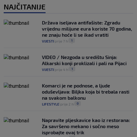
NAJČITANIJE
Država iseljava antifašiste: Zgradu
vrijednu milijune eura koriste 70 godina,
ne znaju hoće li se ikad vratiti
1
VIJESTI
prije 7 h
|
|
VIDEO / Nezgoda u središtu Sinja:
Alkarski konji proklizali i pali na Pijaci
1
VIJESTI
prije 4 h
|
|
Komarci je ne podnose, a ljude
oduševljava: Biljka koja bi trebala rasti
na svakom balkonu
0
LIFESTYLE
prije 2 h
|
|
Napravite pljeskavice kao iz restorana:
Za savršeno mekano i sočno meso
isprobajte ovaj trik