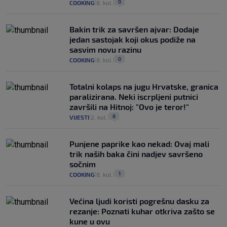
0
COOKING
8. kol.
|
|
Bakin trik za savršen ajvar: Dodaje
jedan sastojak koji okus podiže na
sasvim novu razinu
0
COOKING
8. kol.
|
|
Totalni kolaps na jugu Hrvatske, granica
paralizirana. Neki iscrpljeni putnici
završili na Hitnoj: "Ovo je teror!"
8
VIJESTI
2. kol.
|
|
Punjene paprike kao nekad: Ovaj mali
trik naših baka čini nadjev savršeno
sočnim
1
COOKING
8. kol.
|
|
Većina ljudi koristi pogrešnu dasku za
rezanje: Poznati kuhar otkriva zašto se
kune u ovu