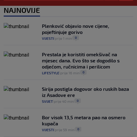
da prođe što lakše i jeftinije
0
VIJESTI
2. kol.
NAJNOVIJE
|
|
Izračunali smo koliko košta putovanje
automobilom na Hvar iz Zagreba, a
Plenković objavio nove cijene,
koliko iz Osijeka
pojeftinjuje gorivo
14
VIJESTI
2. kol.
|
|
0
VIJESTI
prije 1 min
|
|
Prestala je koristiti omekšivač na
mjesec dana. Evo što se dogodilo s
odjećom, ručnicima i perilicom
0
LIFESTYLE
prije 16 min
|
|
Sirija postigla dogovor oko ruskih baza
iz Asadove ere
0
SVIJET
prije 40 min
|
|
Bor visok 13,5 metara pao na osmero
kupača
0
VIJESTI
prije 59 min
|
|