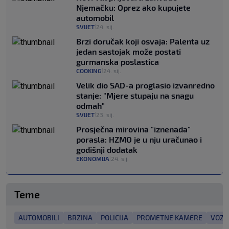
Njemačku: Oprez ako kupujete
automobil
SVIJET
24. sij.
|
Brzi doručak koji osvaja: Palenta uz
jedan sastojak može postati
gurmanska poslastica
COOKING
24. sij.
|
Velik dio SAD-a proglasio izvanredno
stanje: "Mjere stupaju na snagu
odmah"
SVIJET
23. sij.
|
Prosječna mirovina "iznenada"
porasla: HZMO je u nju uračunao i
godišnji dodatak
EKONOMIJA
24. sij.
|
Teme
AUTOMOBILI
BRZINA
POLICIJA
PROMETNE KAMERE
VOZA