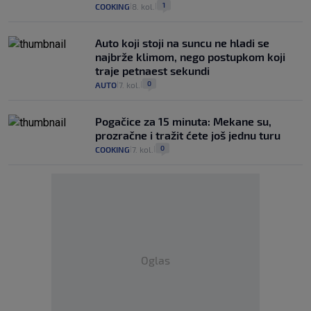
1
COOKING
8. kol.
|
|
Auto koji stoji na suncu ne hladi se
najbrže klimom, nego postupkom koji
traje petnaest sekundi
0
AUTO
7. kol.
|
|
Pogačice za 15 minuta: Mekane su,
prozračne i tražit ćete još jednu turu
0
COOKING
7. kol.
|
|
Oglas