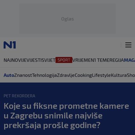
Oglas
NAJNOVIJE
VIJESTI
SVIJET
VRIJEME
N1 TEME
REGIJA
MAG
Auto
Znanost
Tehnologija
Zdravlje
Cooking
Lifestyle
Kultura
Sho
PET REKORDERA
Koje su fiksne prometne kamere
u Zagrebu snimile najviše
prekršaja prošle godine?