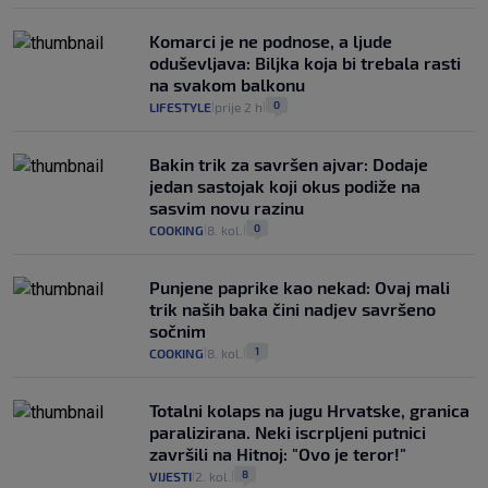
Komarci je ne podnose, a ljude
oduševljava: Biljka koja bi trebala rasti
na svakom balkonu
0
LIFESTYLE
prije 2 h
|
|
Bakin trik za savršen ajvar: Dodaje
jedan sastojak koji okus podiže na
sasvim novu razinu
0
COOKING
8. kol.
|
|
Punjene paprike kao nekad: Ovaj mali
trik naših baka čini nadjev savršeno
sočnim
1
COOKING
8. kol.
|
|
Totalni kolaps na jugu Hrvatske, granica
paralizirana. Neki iscrpljeni putnici
završili na Hitnoj: "Ovo je teror!"
8
VIJESTI
2. kol.
|
|