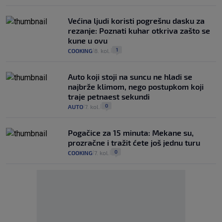
Većina ljudi koristi pogrešnu dasku za
rezanje: Poznati kuhar otkriva zašto se
kune u ovu
1
COOKING
8. kol.
|
|
Auto koji stoji na suncu ne hladi se
najbrže klimom, nego postupkom koji
traje petnaest sekundi
0
AUTO
7. kol.
|
|
Pogačice za 15 minuta: Mekane su,
prozračne i tražit ćete još jednu turu
0
COOKING
7. kol.
|
|