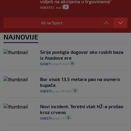
vidjeti na akcijama u trgovinama"
8
VIJESTI
3. kol.
|
|
Selidba je jedno od stresnijih iskustava.
Evo aktualnih cijena i nekoliko savjeta
Idi na Sport
da prođe što lakše i jeftinije
0
VIJESTI
2. kol.
NAJNOVIJE
|
|
Izračunali smo koliko košta putovanje
automobilom na Hvar iz Zagreba, a
Sirija postigla dogovor oko ruskih baza
koliko iz Osijeka
iz Asadove ere
14
VIJESTI
2. kol.
|
|
0
SVIJET
prije 9 min
|
|
Bor visok 13,5 metara pao na osmero
kupača
0
VIJESTI
prije 28 min
|
|
Novi incident. Teretni vlak HŽ-a prošao
kroz crveno
0
VIJESTI
prije 1 h
|
|