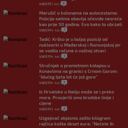
0
VIJESTI
7. kol.
|
|
Marušić o kolonama na autocestama:
Policija satima obavlja očevide nesreća
kao prije 50 godina. Evo kako to ubrzati
7
VIJESTI
4. kol.
|
|
Tadić: Krško je u boljoj poziciji od
nuklearki u Mađarskoj i Rumunjskoj jer
se vodilo računa o važnoj stvari
5
VIJESTI
4. kol.
|
|
Stručnjak o prometnom kolapsu u
Konavlima na granici s Crnom Gorom:
"Idućeg ljeta bit će još gore"
3
VIJESTI
4. kol.
|
|
Iz Hrvatske u Italiju može se i preko
mora. Provjerili smo brodske linije i
cijene
2
VIJESTI
3. kol.
|
|
Uzgajivač objasnio zašto kilogram
rajčica košta deset eura: "Nećete ih