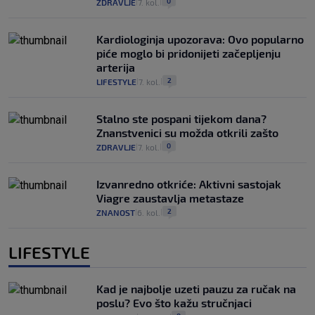
0
ZDRAVLJE
7. kol.
|
|
Kardiologinja upozorava: Ovo popularno
piće moglo bi pridonijeti začepljenju
arterija
2
LIFESTYLE
7. kol.
|
|
Stalno ste pospani tijekom dana?
Znanstvenici su možda otkrili zašto
0
ZDRAVLJE
7. kol.
|
|
Izvanredno otkriće: Aktivni sastojak
Viagre zaustavlja metastaze
2
ZNANOST
6. kol.
|
|
LIFESTYLE
Kad je najbolje uzeti pauzu za ručak na
poslu? Evo što kažu stručnjaci