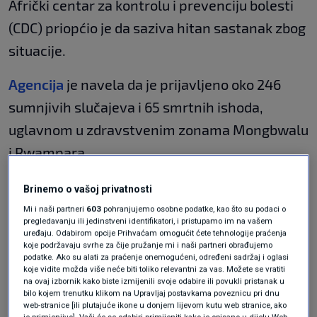
Afrički centar za kontrolu i prevenciju bolesti
(CDC) priopćio je da saziva hitan sastanak zbog
situacije.
Agencija
je navela da je prijavljeno oko 246
sumnjivih slučajeva i 65 smrtnih ishoda,
uglavnom u zdravstvenim zonama Mongbwalu
i Rwampara.
Dodaje se da početni nalazi upućuju na
Brinemo o vašoj privatnosti
prisutnost soja
virusa
koji ne pripada zairu,
Mi i naši partneri
603
pohranjujemo osobne podatke, kao što su podaci o
pregledavanju ili jedinstveni identifikatori, i pristupamo im na vašem
najčešćem i najsmrtonosnijem soju, a
uređaju. Odabirom opcije Prihvaćam omogućit ćete tehnologije praćenja
koje podržavaju svrhe za čije pružanje mi i naši partneri obrađujemo
sekvenciranje je u tijeku kako bi se on dodatno
podatke. Ako su alati za praćenje onemogućeni, određeni sadržaj i oglasi
koje vidite možda više neće biti toliko relevantni za vas. Možete se vratiti
okarakterizirao.
na ovaj izbornik kako biste izmijenili svoje odabire ili povukli pristanak u
bilo kojem trenutku klikom na Upravljaj postavkama poveznicu pri dnu
web-stranice [ili plutajuće ikone u donjem lijevom kutu web stranice, ako
Liječnik koji je otkrio ebolu: Ta bolest
je primjenjivo]. Vaši će se odabiri primijeniti kako je opisano u dijelu Web-