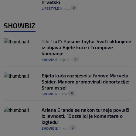
hrvatski
0
LIFESTYLE
6. kol.
|
|
SHOWBIZ
Tihi "rat": Pjesme Taylor Swift uklonjene
iz objava Bijele kuće i Trumpove
kampanje
2
SHOWBIZ
prije 5 h
|
|
Bijela kuća razbjesnila fanove Marvela,
Spider-Manom promovirali deportacije:
Sramim se!
0
SHOWBIZ
7. kol.
|
|
Ariana Grande se nakon turneje povlači
iz javnosti: "Dosta joj je komentara o
izgledu"
0
SHOWBIZ
4. kol.
|
|