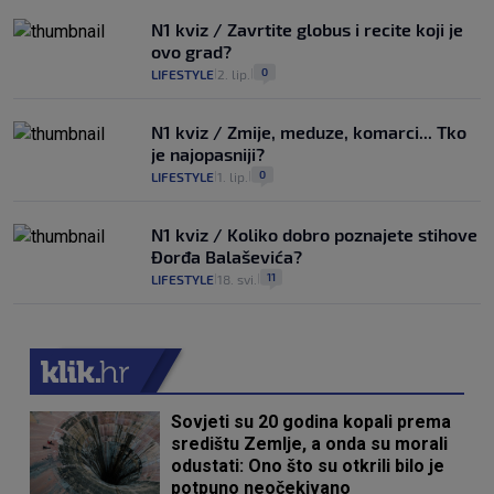
N1 kviz / Zavrtite globus i recite koji je
ovo grad?
0
LIFESTYLE
2. lip.
|
|
N1 kviz / Zmije, meduze, komarci... Tko
je najopasniji?
0
LIFESTYLE
1. lip.
|
|
N1 kviz / Koliko dobro poznajete stihove
Đorđa Balaševića?
11
LIFESTYLE
18. svi.
|
|
Sovjeti su 20 godina kopali prema
središtu Zemlje, a onda su morali
odustati: Ono što su otkrili bilo je
potpuno neočekivano