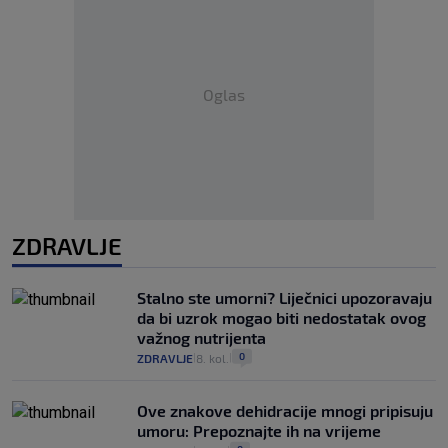
Oglas
ZDRAVLJE
Stalno ste umorni? Liječnici upozoravaju
da bi uzrok mogao biti nedostatak ovog
važnog nutrijenta
0
ZDRAVLJE
8. kol.
|
|
Ove znakove dehidracije mnogi pripisuju
umoru: Prepoznajte ih na vrijeme