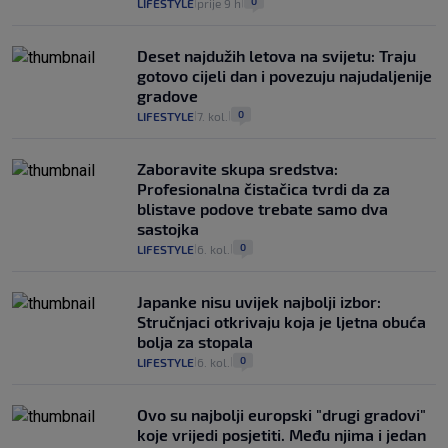
0
LIFESTYLE
prije 9 h
|
|
Deset najdužih letova na svijetu: Traju
gotovo cijeli dan i povezuju najudaljenije
gradove
0
LIFESTYLE
7. kol.
|
|
Zaboravite skupa sredstva:
Profesionalna čistačica tvrdi da za
blistave podove trebate samo dva
sastojka
0
LIFESTYLE
6. kol.
|
|
Japanke nisu uvijek najbolji izbor:
Stručnjaci otkrivaju koja je ljetna obuća
bolja za stopala
0
LIFESTYLE
6. kol.
|
|
Ovo su najbolji europski "drugi gradovi"
koje vrijedi posjetiti. Među njima i jedan