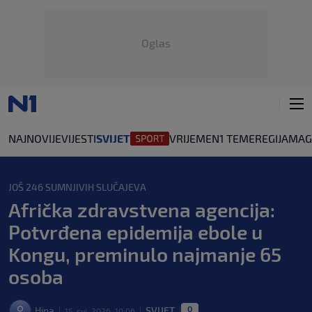
Oglas
NAJNOVIJE
VIJESTI
SVIJET
VRIJEME
N1 TEME
REGIJA
MAG
JOŠ 246 SUMNJIVIH SLUČAJEVA
Afrička zdravstvena agencija:
Potvrđena epidemija ebole u
Kongu, preminulo najmanje 65
osoba
0
Hina
SVIJET
15. svi. 2026. 10:06
|
|
|