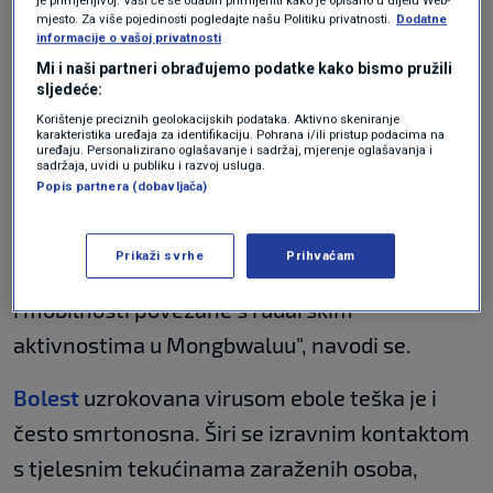
je poražena
mjesto. Za više pojedinosti pogledajte našu Politiku privatnosti.
Dodatne
informacije o vašoj privatnosti
ZNANOST
17. ruj.
|
Mi i naši partneri obrađujemo podatke kako bismo pružili
Zbog izbijanja ebole u Gvineji i Dr
sljedeće:
Kongu WHO upozorava još šest
zemalja
Korištenje preciznih geolokacijskih podataka. Aktivno skeniranje
SVIJET
16. velj.
karakteristika uređaja za identifikaciju. Pohrana i/ili pristup podacima na
|
uređaju. Personalizirano oglašavanje i sadržaj, mjerenje oglašavanja i
sadržaja, uvidi u publiku i razvoj usluga.
Popis partnera (dobavljača)
"Afrički CDC zabrinut je zbog rizika od daljnjeg
širenja zbog urbanog okruženja Bunije i
Prikaži svrhe
Prihvaćam
Rwampare, intenzivnog kretanja stanovništva
i mobilnosti povezane s rudarskim
aktivnostima u Mongbwaluu", navodi se.
Bolest
uzrokovana virusom ebole teška je i
često smrtonosna. Širi se izravnim kontaktom
s tjelesnim tekućinama zaraženih osoba,