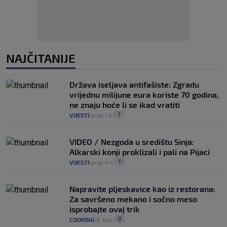
NAJČITANIJE
Država iseljava antifašiste: Zgradu
vrijednu milijune eura koriste 70 godina,
ne znaju hoće li se ikad vratiti
1
VIJESTI
prije 7 h
|
|
VIDEO / Nezgoda u središtu Sinja:
Alkarski konji proklizali i pali na Pijaci
1
VIJESTI
prije 4 h
|
|
Napravite pljeskavice kao iz restorana:
Za savršeno mekano i sočno meso
isprobajte ovaj trik
0
COOKING
8. kol.
|
|