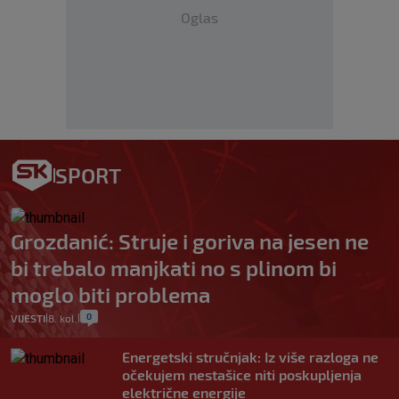
Oglas
SPORT
Grozdanić: Struje i goriva na jesen ne
bi trebalo manjkati no s plinom bi
moglo biti problema
0
VIJESTI
8. kol.
|
|
Energetski stručnjak: Iz više razloga ne
očekujem nestašice niti poskupljenja
električne energije