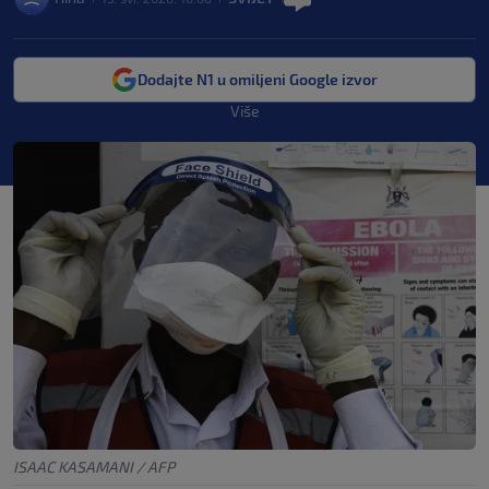
Dodajte N1 u omiljeni Google izvor
Više
ISAAC KASAMANI / AFP