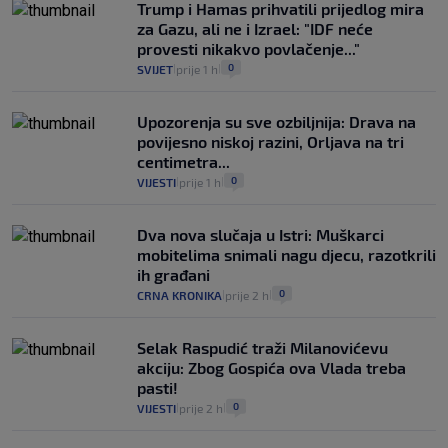
Trump i Hamas prihvatili prijedlog mira
za Gazu, ali ne i Izrael: "IDF neće
provesti nikakvo povlačenje..."
0
SVIJET
prije 1 h
|
|
Upozorenja su sve ozbiljnija: Drava na
povijesno niskoj razini, Orljava na tri
centimetra...
0
VIJESTI
prije 1 h
|
|
Dva nova slučaja u Istri: Muškarci
mobitelima snimali nagu djecu, razotkrili
ih građani
0
CRNA KRONIKA
prije 2 h
|
|
Selak Raspudić traži Milanovićevu
akciju: Zbog Gospića ova Vlada treba
pasti!
0
VIJESTI
prije 2 h
|
|