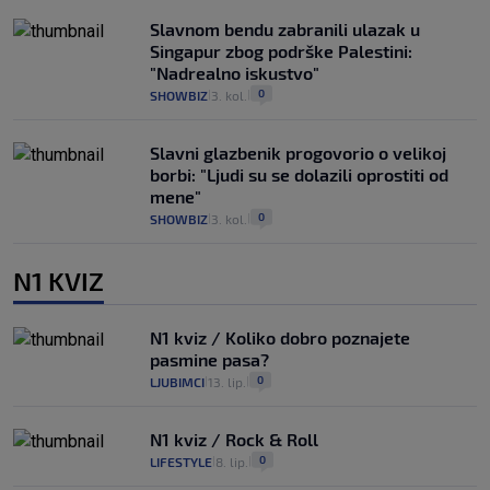
Slavnom bendu zabranili ulazak u
Singapur zbog podrške Palestini:
"Nadrealno iskustvo"
0
SHOWBIZ
3. kol.
|
|
Slavni glazbenik progovorio o velikoj
borbi: "Ljudi su se dolazili oprostiti od
mene"
0
SHOWBIZ
3. kol.
|
|
N1 KVIZ
N1 kviz / Koliko dobro poznajete
pasmine pasa?
0
LJUBIMCI
13. lip.
|
|
N1 kviz / Rock & Roll
0
LIFESTYLE
8. lip.
|
|