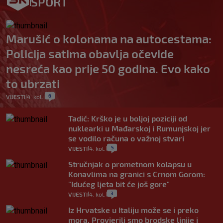
SPORT
Marušić o kolonama na autocestama:
Policija satima obavlja očevide
nesreća kao prije 50 godina. Evo kako
to ubrzati
6
VIJESTI
4. kol.
|
|
Tadić: Krško je u boljoj poziciji od
nuklearki u Mađarskoj i Rumunjskoj jer
se vodilo računa o važnoj stvari
5
VIJESTI
4. kol.
|
|
Stručnjak o prometnom kolapsu u
Konavlima na granici s Crnom Gorom:
"Idućeg ljeta bit će još gore"
3
VIJESTI
4. kol.
|
|
Iz Hrvatske u Italiju može se i preko
mora. Provjerili smo brodske linije i