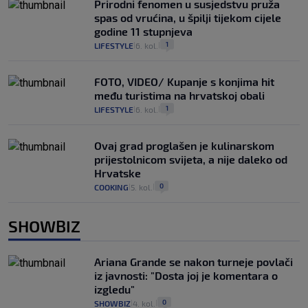
Prirodni fenomen u susjedstvu pruža
spas od vrućina, u špilji tijekom cijele
godine 11 stupnjeva
1
LIFESTYLE
6. kol.
|
|
FOTO, VIDEO/ Kupanje s konjima hit
među turistima na hrvatskoj obali
1
LIFESTYLE
6. kol.
|
|
Ovaj grad proglašen je kulinarskom
prijestolnicom svijeta, a nije daleko od
Hrvatske
0
COOKING
5. kol.
|
|
SHOWBIZ
Ariana Grande se nakon turneje povlači
iz javnosti: "Dosta joj je komentara o
izgledu"
0
SHOWBIZ
4. kol.
|
|