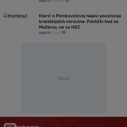
VIJESTI
prije 8 h
|
|
Klarić o Plenkovićevoj najavi povećanja
braniteljskih mirovina: Politički bod za
Možemo, ne za HDZ
18
VIJESTI
6. kol.
|
|
Oglas