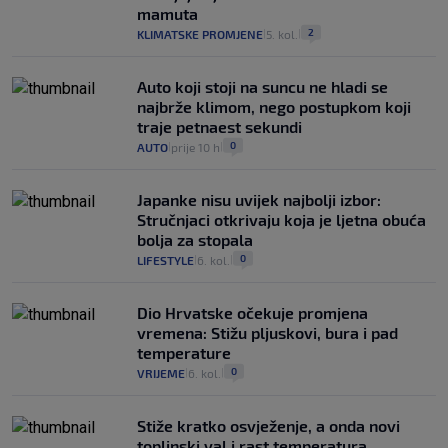
mamuta
2
KLIMATSKE PROMJENE
5. kol.
|
|
Auto koji stoji na suncu ne hladi se
najbrže klimom, nego postupkom koji
traje petnaest sekundi
0
AUTO
prije 10 h
|
|
Japanke nisu uvijek najbolji izbor:
Stručnjaci otkrivaju koja je ljetna obuća
bolja za stopala
0
LIFESTYLE
6. kol.
|
|
Dio Hrvatske očekuje promjena
vremena: Stižu pljuskovi, bura i pad
temperature
0
VRIJEME
6. kol.
|
|
Stiže kratko osvježenje, a onda novi
toplinski val i rast temperatura