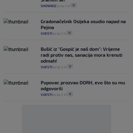
0
SHOWBIZ
prije 1 h
|
|
Gradonačelnik Osijeka osudio napad na
Pejina
0
VIJESTI
prije 1 h
|
|
Bušić iz "Gospić je naš dom": Vrijeme
radi protiv nas, sanacija mora krenuti
odmah!
0
VIJESTI
prije 2 h
|
|
Pupovac prozvao DORH, evo što su mu
odgovorili
0
VIJESTI
prije 2 h
|
|