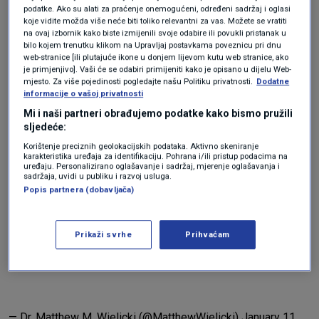
podatke. Ako su alati za praćenje onemogućeni, određeni sadržaj i oglasi
koje vidite možda više neće biti toliko relevantni za vas. Možete se vratiti
na ovaj izbornik kako biste izmijenili svoje odabire ili povukli pristanak u
bilo kojem trenutku klikom na Upravljaj postavkama poveznicu pri dnu
web-stranice [ili plutajuće ikone u donjem lijevom kutu web stranice, ako
je primjenjivo]. Vaši će se odabiri primijeniti kako je opisano u dijelu Web-
mjesto. Za više pojedinosti pogledajte našu Politiku privatnosti.
Dodatne
informacije o vašoj privatnosti
Mi i naši partneri obrađujemo podatke kako bismo pružili
sljedeće:
Both pigs were raised under identical free-range conditions.
Korištenje preciznih geolokacijskih podataka. Aktivno skeniranje
karakteristika uređaja za identifikaciju. Pohrana i/ili pristup podacima na
However, the one on the right was supplemented with a
uređaju. Personalizirano oglašavanje i sadržaj, mjerenje oglašavanja i
sadržaja, uvidi u publiku i razvoj usluga.
grain, corn, and soy-based feed, while the one on the left
Popis partnera (dobavljača)
was allowed to forage naturally. This offers a glimpse into
how grain, soy, and corn-based diets may…
pic.twitter.com/HpNqe391KP
Prikaži svrhe
Prihvaćam
— Dr. Matthew M. Wielicki (@MatthewWielicki)
January 11,