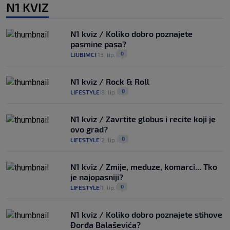
N1 KVIZ
N1 kviz / Koliko dobro poznajete
pasmine pasa?
0
LJUBIMCI
13. lip.
|
|
N1 kviz / Rock & Roll
0
LIFESTYLE
8. lip.
|
|
N1 kviz / Zavrtite globus i recite koji je
ovo grad?
0
LIFESTYLE
2. lip.
|
|
N1 kviz / Zmije, meduze, komarci... Tko
je najopasniji?
0
LIFESTYLE
1. lip.
|
|
N1 kviz / Koliko dobro poznajete stihove
Đorđa Balaševića?