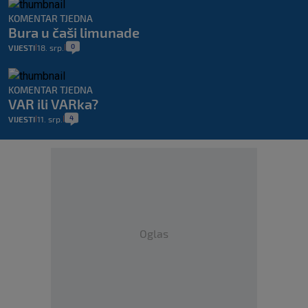
KOMENTAR TJEDNA
Bura u čaši limunade
0
VIJESTI
18. srp.
|
|
KOMENTAR TJEDNA
VAR ili VARka?
4
VIJESTI
11. srp.
|
|
Oglas