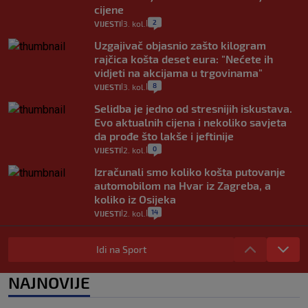
cijene
2
VIJESTI
3. kol.
|
|
Uzgajivač objasnio zašto kilogram
rajčica košta deset eura: "Nećete ih
vidjeti na akcijama u trgovinama"
8
VIJESTI
3. kol.
|
|
Selidba je jedno od stresnijih iskustava.
Evo aktualnih cijena i nekoliko savjeta
da prođe što lakše i jeftinije
0
VIJESTI
2. kol.
|
|
Izračunali smo koliko košta putovanje
automobilom na Hvar iz Zagreba, a
koliko iz Osijeka
14
VIJESTI
2. kol.
|
|
"Kći je otišla na more, a zaboravila
zdravstvenu iskaznicu". Kakva su prava
Idi na Sport
pacijenata izvan mjesta prebivališta?
1
VIJESTI
1. kol.
NAJNOVIJE
|
|
Kako spriječiti nasilje? "Tako da glavni