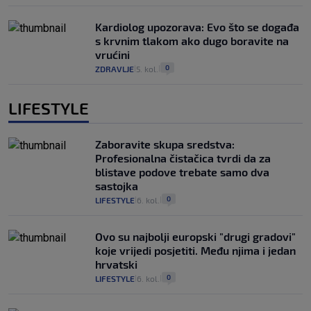
Kardiolog upozorava: Evo što se događa
s krvnim tlakom ako dugo boravite na
vrućini
0
ZDRAVLJE
5. kol.
|
|
LIFESTYLE
Zaboravite skupa sredstva:
Profesionalna čistačica tvrdi da za
blistave podove trebate samo dva
sastojka
0
LIFESTYLE
6. kol.
|
|
Ovo su najbolji europski "drugi gradovi"
koje vrijedi posjetiti. Među njima i jedan
hrvatski
0
LIFESTYLE
6. kol.
|
|