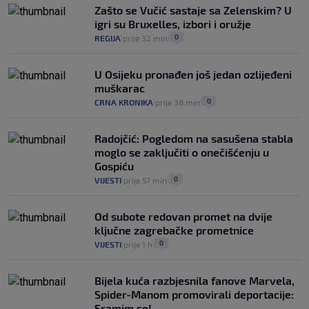
junaci naših priča budu oni koji pomažu,
Zašto se Vučić sastaje sa Zelenskim? U
a ne oni koji su pobijedili nekoga"
igri su Bruxelles, izbori i oružje
2
VIJESTI
30. srp.
|
|
0
REGIJA
prije 32 min
|
|
U Osijeku pronađen još jedan ozlijeđeni
muškarac
0
CRNA KRONIKA
prije 38 min
|
|
Radojčić: Pogledom na sasušena stabla
moglo se zaključiti o onečišćenju u
Gospiću
0
VIJESTI
prije 57 min
|
|
Od subote redovan promet na dvije
ključne zagrebačke prometnice
0
VIJESTI
prije 1 h
|
|
Bijela kuća razbjesnila fanove Marvela,
Spider-Manom promovirali deportacije:
Sramim se!