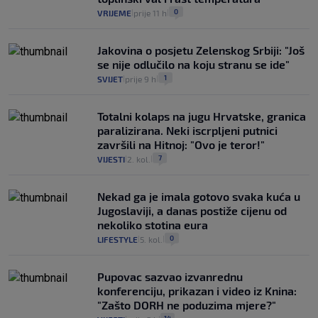
0
VRIJEME
prije 11 h
|
|
Jakovina o posjetu Zelenskog Srbiji: "Još
se nije odlučilo na koju stranu se ide"
1
SVIJET
prije 9 h
|
|
Totalni kolaps na jugu Hrvatske, granica
paralizirana. Neki iscrpljeni putnici
završili na Hitnoj: "Ovo je teror!"
7
VIJESTI
2. kol.
|
|
Nekad ga je imala gotovo svaka kuća u
Jugoslaviji, a danas postiže cijenu od
nekoliko stotina eura
0
LIFESTYLE
5. kol.
|
|
Pupovac sazvao izvanrednu
konferenciju, prikazan i video iz Knina:
"Zašto DORH ne poduzima mjere?"
14