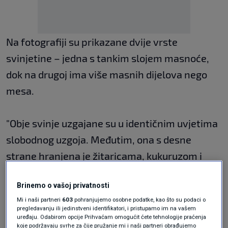
Na fotografiji su prikazane dvije vrste
svinjetine – jedna s tankim slojem masnoće,
dok na drugoj ima više masnih dijelova nego
mesa.
"Obje svinje uzgajane su u identičnim uvjetima
slobodnog uzgoja. Međutim, ona s desne
strane hranjena je žitaricama, kukuruzom i
sojom, dok je ona s lijeve imala prirodnu
Brinemo o vašoj privatnosti
ishranu. Ovo pruža uvid u to kako prehrana
Mi i naši partneri
603
pohranjujemo osobne podatke, kao što su podaci o
temeljena na žitaricama, soji i kukuruzu može
pregledavanju ili jedinstveni identifikatori, i pristupamo im na vašem
uređaju. Odabirom opcije Prihvaćam omogućit ćete tehnologije praćenja
utjecati na naša tijela", napisao je Wielicki.
koje podržavaju svrhe za čije pružanje mi i naši partneri obrađujemo