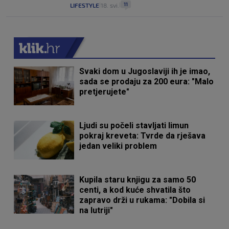
11
LIFESTYLE
18. svi.
|
|
Svaki dom u Jugoslaviji ih je imao,
sada se prodaju za 200 eura: "Malo
pretjerujete"
Ljudi su počeli stavljati limun
pokraj kreveta: Tvrde da rješava
jedan veliki problem
Kupila staru knjigu za samo 50
centi, a kod kuće shvatila što
zapravo drži u rukama: "Dobila si
na lutriji"