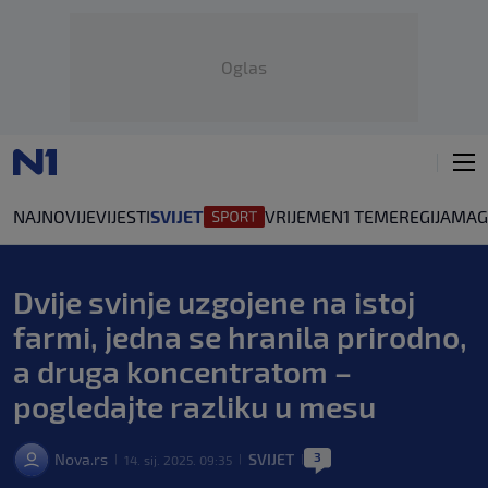
Oglas
NAJNOVIJE
VIJESTI
SVIJET
VRIJEME
N1 TEME
REGIJA
MAG
Dvije svinje uzgojene na istoj
farmi, jedna se hranila prirodno,
a druga koncentratom –
pogledajte razliku u mesu
3
Nova.rs
SVIJET
14. sij. 2025. 09:35
|
|
|