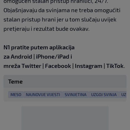
omogućen stalan pristup hranilici, 24/7.
Objašnjavaju da svinjama ne treba omogućiti
stalan pristup hrani jer u tom slučaju uvijek
pretjeraju i rezultat bude ovakav.
N1 pratite putem aplikacija
za
Android
|
iPhone/iPad
i
mreža
Twitter
|
Facebook
|
Instagram
|
TikTok
.
Teme
MESO
NAJNOVIJE VIJESTI
SVINJETINA
UZGOJ SVINJA
UZGO