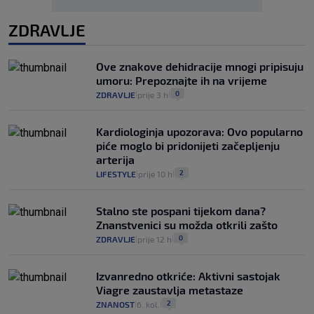
ZDRAVLJE
Ove znakove dehidracije mnogi pripisuju
umoru: Prepoznajte ih na vrijeme
0
ZDRAVLJE
prije 3 h
|
|
Kardiologinja upozorava: Ovo popularno
piće moglo bi pridonijeti začepljenju
arterija
2
LIFESTYLE
prije 10 h
|
|
Stalno ste pospani tijekom dana?
Znanstvenici su možda otkrili zašto
0
ZDRAVLJE
prije 12 h
|
|
Izvanredno otkriće: Aktivni sastojak
Viagre zaustavlja metastaze
2
ZNANOST
6. kol.
|
|