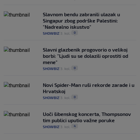
Slavnom bendu zabranili ulazak u
Singapur zbog podrške Palestini:
"Nadrealno iskustvo"
0
SHOWBIZ
3. kol.
|
|
Slavni glazbenik progovorio o velikoj
borbi: "Ljudi su se dolazili oprostiti od
mene"
0
SHOWBIZ
3. kol.
|
|
Novi Spider-Man ruši rekorde zarade i u
Hrvatskoj
0
SHOWBIZ
3. kol.
|
|
Uoči šibenskog koncerta, Thompsonov
tim publici uputio važne poruke
4
SHOWBIZ
3. kol.
|
|