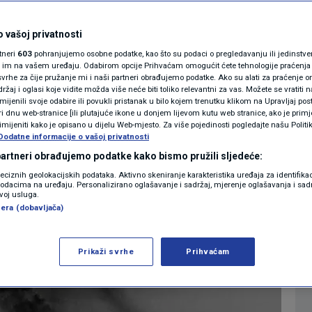
emlje ostali bez
MAGAZIN
N1 KOMENTAR
 vašoj privatnosti
rtneri
603
pohranjujemo osobne podatke, kao što su podaci o pregledavanju ili jedinstveni 
KOLUMNE
o im na vašem uređaju. Odabirom opcije Prihvaćam omogućit ćete tehnologije praćenja
vrhe za čije pružanje mi i naši partneri obrađujemo podatke. Ako su alati za praćenje
6
SVIJET
komentara
|
žaj i oglasi koje vidite možda više neće biti toliko relevantni za vas. Možete se vratiti n
N1(DIS)INFO
zmijenili svoje odabire ili povukli pristanak u bilo kojem trenutku klikom na Upravljaj p
i dnu web-stranice [ili plutajuće ikone u donjem lijevom kutu web stranice, ako je primje
KLIMATSKE PROMJENE
rimijeniti kako je opisano u dijelu Web-mjesto. Za više pojedinosti pogledajte našu Politi
Više
Dodatne informacije o vašoj privatnosti
FOTO
 partneri obrađujemo podatke kako bismo pružili sljedeće:
reciznih geolokacijskih podataka. Aktivno skeniranje karakteristika uređaja za identifika
p podacima na uređaju. Personalizirano oglašavanje i sadržaj, mjerenje oglašavanja i sadr
VIDEO
zvoj usluga.
era (dobavljača)
Prikaži svrhe
Prihvaćam