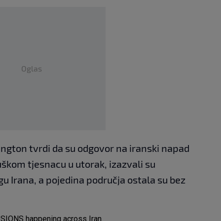
Oglas
ington tvrdi da su odgovor na iranski napad
škom tjesnacu u utorak, izazvali su
gu Irana, a pojedina područja ostala su bez
SIONS happening across Iran