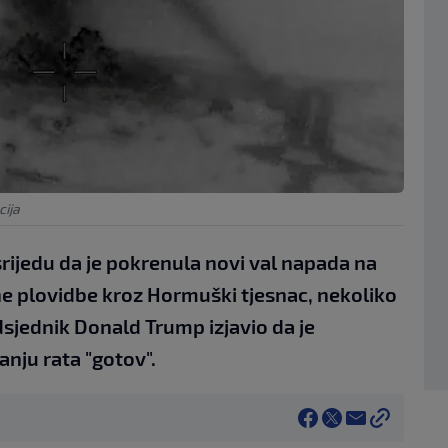
ija
srijedu da je pokrenula novi val napada na
ne plovidbe kroz Hormuški tjesnac, nekoliko
dsjednik Donald Trump izjavio da je
nju rata "gotov".