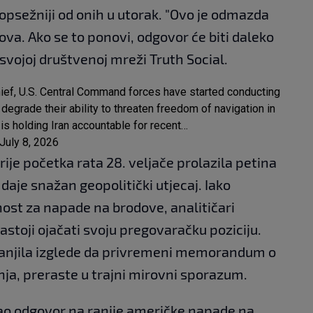
 opsežniji od onih u utorak. "Ovo je odmazda
va. Ako se to ponovi, odgovor će biti daleko
 svojoj društvenoj mreži Truth Social.
hief, U.S. Central Command forces have started conducting
r degrade their ability to threaten freedom of navigation in
is holding Iran accountable for recent…
July 8, 2026
rije početka rata 28. veljače prolazila petina
 daje snažan geopolitički utjecaj. Iako
ost za napade na brodove, analitičari
stoji ojačati svoju pregovaračku poziciju.
manjila izglede da privremeni memorandum o
nja, preraste u trajni mirovni sporazum.
, kao odgovor na ranije američke napade na