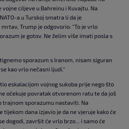
 vojne ciljeve u Bahreinu i Kuvajtu. Na
NATO-a u Turskoj smatra li da je
tav, Trump je odgovorio: "To je vrlo
orazum je gotov. Ne želim više imati posla s
postignemo sporazum s Iranom, nisam siguran
se kao vrlo nečasni ljudi."
ijetio eskalacijom vojnog sukoba prije nego što
a ne očekuje povratak otvorenom ratu te da još
i o trajnom sporazumu nastaviti. Na
e tijekom dana izjavio je da ne vjeruje kako će
se dogodi, završit će vrlo brzo... i samo će