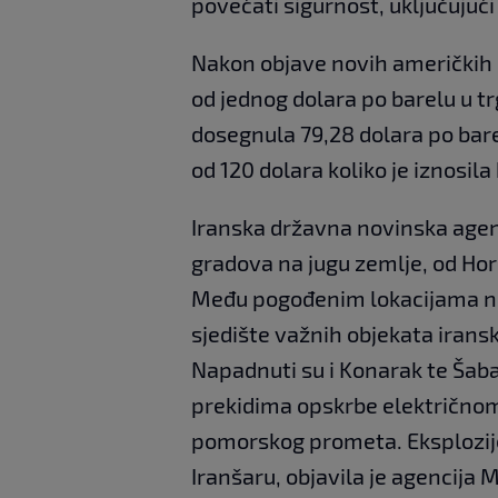
povećati sigurnost, uključujući
Nakon objave novih američkih n
od jednog dolara po barelu u tr
dosegnula 79,28 dolara po barel
od 120 dolara koliko je iznosila
Iranska državna novinska agenci
gradova na jugu zemlje, od Ho
Među pogođenim lokacijama nala
sjedište važnih objekata irans
Napadnuti su i Konarak te Šabaha
prekidima opskrbe električnom
pomorskog prometa. Eksplozije
Iranšaru, objavila je agencija 