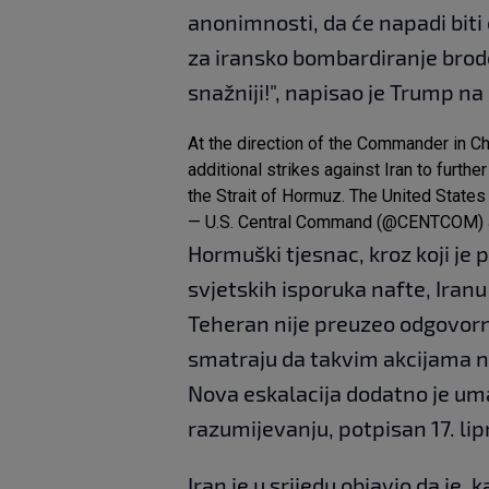
anonimnosti, da će napadi biti
za iransko bombardiranje brodo
snažniji!", napisao je Trump na
At the direction of the Commander in C
additional strikes against Iran to furthe
the Strait of Hormuz. The United States 
— U.S. Central Command (@CENTCOM)
Hormuški tjesnac, kroz koji je p
svjetskih isporuka nafte, Iranu
Teheran nije preuzeo odgovorn
smatraju da takvim akcijama na
Nova eskalacija dodatno je u
razumijevanju, potpisan 17. lip
Iran je u srijedu objavio da je