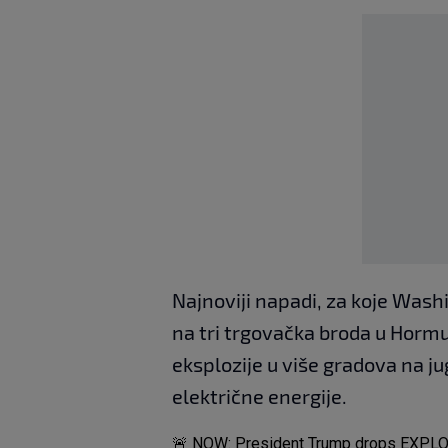
Najnoviji napadi, za koje Wash
na tri trgovačka broda u Hormu
eksplozije u više gradova na ju
električne energije.
🚨 NOW: President Trump drops EXPLO