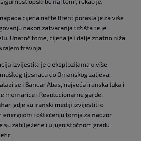
 sigurnost opskrbe naftom", rekao je.
apada cijena nafte Brent porasla je za više
govanju nakon zatvaranja tržišta te je
u. Unatoč tome, cijena je i dalje znatno niža
 krajem travnja.
ja izvijestila je o eksplozijama u više
rmuškog tjesnaca do Omanskog zaljeva.
zi se i Bandar Abas, najveća iranska luka i
ke mornarice i Revolucionarne garde.
r, gdje su iranski mediji izvijestili o
 energijom i oštećenju tornja za nadzor
 su zabilježene i u jugoistočnom gradu
Mehr.