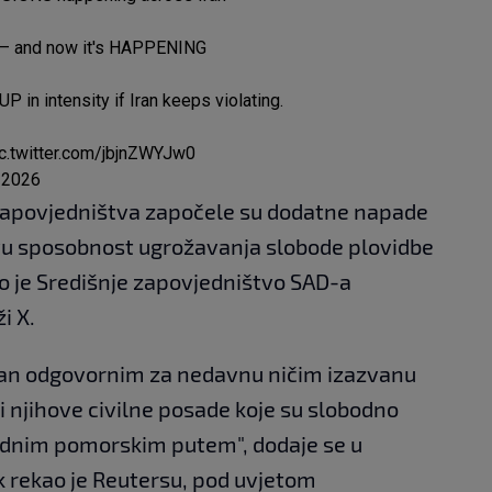
g — and now it's HAPPENING
P in intensity if Iran keeps violating.
c.twitter.com/jbjnZWYJw0
, 2026
zapovjedništva započele su dodatne napade
ovu sposobnost ugrožavanja slobode plovidbe
lo je Središnje zapovjedništvo SAD-a
i X.
ran odgovornim za nedavnu ničim izazvanu
i njihove civilne posade koje su slobodno
odnim pomorskim putem", dodaje se u
k rekao je Reutersu, pod uvjetom