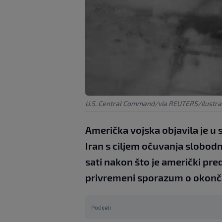
U.S. Central Command/via REUTERS/ilustrac
Američka vojska objavila je u 
Iran s ciljem očuvanja slobod
sati nakon što je američki pre
privremeni sporazum o okonča
Podijeli