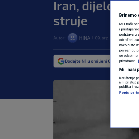
Iran, dijelovi z
struje
Brinemo o
Mi i naši pa
i pristupam
podržavaju s
HINA
Autor:
09. srp. 2026. 06:24
|
|
određeni sadr
kako biste i
poveznicu pr
se odabiri p
Dodajte N1 u omiljeni Google izvor
privatnosti.
Mi i naši
Korištenje p
i/ili pristu
publiku i ra
Popis partn