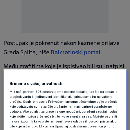
Postupak je pokrenut nakon kaznene prijave
Grada Splita, piše
Dalmatinski portal
.
Među grafitima koje je ispisivao bili su i natpisi:
"Milanoviću, lažni domoljube i Udbašu",
"Milanoviću, vrati bistu Tuđmanovu" te
Brinemo o vašoj privatnosti
Mi i naši partneri
603
pohranjujemo osobne podatke, kao što su podaci o
"Milanović, Hajdaš i Možemo izdajnici
pregledavanju ili jedinstveni identifikatori, i pristupamo im na vašem
Hrvatske".
uređaju. Odabirom opcije Prihvaćam omogućit ćete tehnologije praćenja
koje podržavaju svrhe za čije pružanje mi i naši partneri obrađujemo
podatke. Ako su alati za praćenje onemogućeni, određeni sadržaj i oglasi
Dok se u policiji branio šutnjom, 26-godišnjak je
koje vidite možda više neće biti toliko relevantni za vas. Možete se vratiti
na ovaj izbornik kako biste izmijenili svoje odabire ili povukli pristanak u
na ispitivanju u Državnom odvjetništvu sve
bilo kojem trenutku klikom na Upravljaj postavkama poveznicu pri dnu