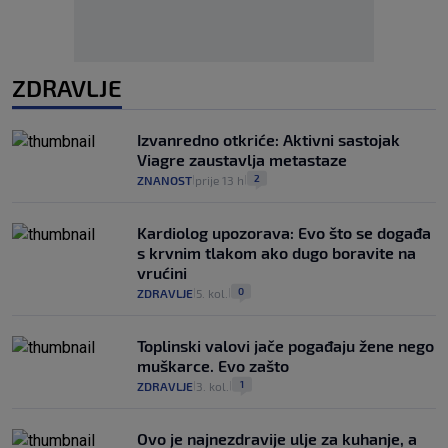
ZDRAVLJE
Izvanredno otkriće: Aktivni sastojak
Viagre zaustavlja metastaze
2
ZNANOST
prije 13 h
|
|
Kardiolog upozorava: Evo što se događa
s krvnim tlakom ako dugo boravite na
vrućini
0
ZDRAVLJE
5. kol.
|
|
Toplinski valovi jače pogađaju žene nego
muškarce. Evo zašto
1
ZDRAVLJE
3. kol.
|
|
Ovo je najnezdravije ulje za kuhanje, a