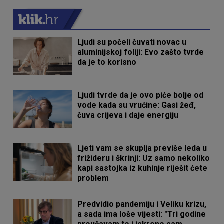
Ljudi su počeli čuvati novac u
aluminijskoj foliji: Evo zašto tvrde
da je to korisno
Ljudi tvrde da je ovo piće bolje od
vode kada su vrućine: Gasi žeđ,
čuva crijeva i daje energiju
Ljeti vam se skuplja previše leda u
frižideru i škrinji: Uz samo nekoliko
kapi sastojka iz kuhinje riješit ćete
problem
Predvidio pandemiju i Veliku krizu,
a sada ima loše vijesti: "Tri godine