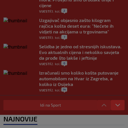
cijene
2
VIJESTI
3. kol.
|
|
Uzgajivač objasnio zašto kilogram
rajčica košta deset eura: "Nećete ih
vidjeti na akcijama u trgovinama"
7
VIJESTI
3. kol.
|
|
Selidba je jedno od stresnijih iskustava.
Evo aktualnih cijena i nekoliko savjeta
da prođe što lakše i jeftinije
0
VIJESTI
2. kol.
|
|
Izračunali smo koliko košta putovanje
automobilom na Hvar iz Zagreba, a
koliko iz Osijeka
14
VIJESTI
2. kol.
|
|
"Kći je otišla na more, a zaboravila
zdravstvenu iskaznicu". Kakva su prava
Idi na Sport
pacijenata izvan mjesta prebivališta?
1
VIJESTI
1. kol.
NAJNOVIJE
|
|
Provjerili smo "što ćemo onda" ako