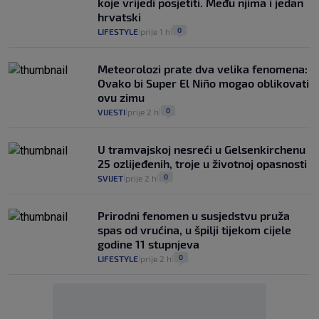
koje vrijedi posjetiti. Među njima i jedan
hrvatski
0
LIFESTYLE
prije 1 h
|
|
Meteorolozi prate dva velika fenomena:
Ovako bi Super El Niño mogao oblikovati
ovu zimu
0
VIJESTI
prije 2 h
|
|
U tramvajskoj nesreći u Gelsenkirchenu
25 ozlijeđenih, troje u životnoj opasnosti
0
SVIJET
prije 2 h
|
|
Prirodni fenomen u susjedstvu pruža
spas od vrućina, u špilji tijekom cijele
godine 11 stupnjeva
0
LIFESTYLE
prije 2 h
|
|