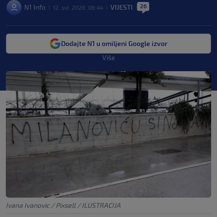
26
N1 Info
VIJESTI
12. svi. 2026. 06:44
|
|
|
Dodajte N1 u omiljeni Google izvor
Više
Ivana Ivanovic / Pixsell / ILUSTRACIJA