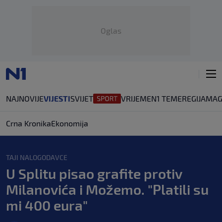
Oglas
NAJNOVIJE
VIJESTI
SVIJET
VRIJEME
N1 TEME
REGIJA
MAG
Crna Kronika
Ekonomija
TAJI NALOGODAVCE
U Splitu pisao grafite protiv
Milanovića i Možemo. "Platili su
mi 400 eura"