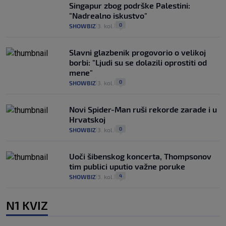
Singapur zbog podrške Palestini:
"Nadrealno iskustvo"
0
SHOWBIZ
3. kol.
|
|
Slavni glazbenik progovorio o velikoj
borbi: "Ljudi su se dolazili oprostiti od
mene"
0
SHOWBIZ
3. kol.
|
|
Novi Spider-Man ruši rekorde zarade i u
Hrvatskoj
0
SHOWBIZ
3. kol.
|
|
Uoči šibenskog koncerta, Thompsonov
tim publici uputio važne poruke
4
SHOWBIZ
3. kol.
|
|
N1 KVIZ