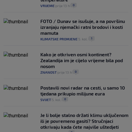
0
VRIJEME
prije 13 h
|
|
FOTO / Dunav se isušuje, a na površinu
izranjaju njemački ratni brodovi i kosti
mamuta
1
KLIMATSKE PROMJENE
5. kol.
|
|
Kako je otkriven osmi kontinent?
Zealandija im je cijelo vrijeme bila pod
nosom
0
ZNANOST
prije 13 h
|
|
Postavili novi radar na cesti, u samo 10
tjedana prikupio milijune eura
0
SVIJET
5. kol.
|
|
Je li bolje stalno držati klimu uključenom
ili je povremeno gasiti? Stručnjaci
otkrivaju kada ćete najviše uštedjeti