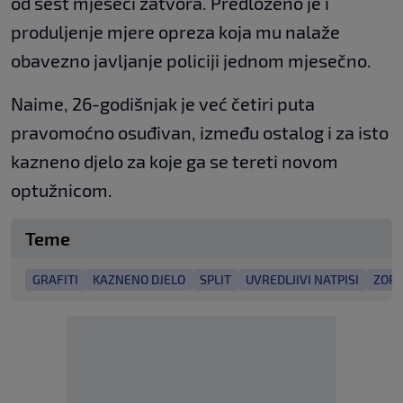
od šest mjeseci zatvora. Predloženo je i
produljenje mjere opreza koja mu nalaže
obavezno javljanje policiji jednom mjesečno.
Naime, 26-godišnjak je već četiri puta
pravomoćno osuđivan, između ostalog i za isto
kazneno djelo za koje ga se tereti novom
optužnicom.
Teme
GRAFITI
KAZNENO DJELO
SPLIT
UVREDLJIVI NATPISI
ZORA