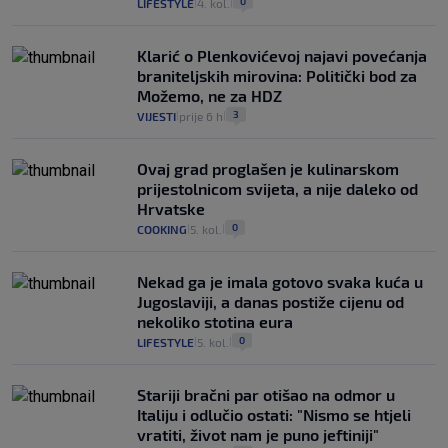
0
LIFESTYLE
4. kol.
|
|
Klarić o Plenkovićevoj najavi povećanja
braniteljskih mirovina: Politički bod za
Možemo, ne za HDZ
3
VIJESTI
prije 6 h
|
|
Ovaj grad proglašen je kulinarskom
prijestolnicom svijeta, a nije daleko od
Hrvatske
0
COOKING
5. kol.
|
|
Nekad ga je imala gotovo svaka kuća u
Jugoslaviji, a danas postiže cijenu od
nekoliko stotina eura
0
LIFESTYLE
5. kol.
|
|
Stariji bračni par otišao na odmor u
Italiju i odlučio ostati: "Nismo se htjeli
vratiti, život nam je puno jeftiniji"