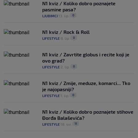
N1 kviz / Koliko dobro poznajete
pasmine pasa?
0
LJUBIMCI
13. lip.
|
|
N1 kviz / Rock & Roll
0
LIFESTYLE
8. lip.
|
|
N1 kviz / Zavrtite globus i recite koji je
ovo grad?
0
LIFESTYLE
2. lip.
|
|
N1 kviz / Zmije, meduze, komarci... Tko
je najopasniji?
0
LIFESTYLE
1. lip.
|
|
N1 kviz / Koliko dobro poznajete stihove
Đorđa Balaševića?
11
LIFESTYLE
18. svi.
|
|