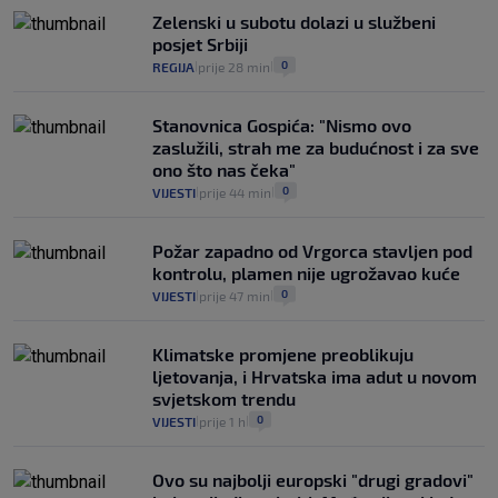
Plenković na 15 dana ukine mjere: "Ne bi
Zelenski u subotu dolazi u službeni
se dogodilo ništa. Vlada se zaljubila u te
posjet Srbiji
intervencije"
0
REGIJA
prije 28 min
|
|
25
VIJESTI
30. srp.
|
|
Stanovnica Gospića: "Nismo ovo
zaslužili, strah me za budućnost i za sve
ono što nas čeka"
0
VIJESTI
prije 44 min
|
|
Požar zapadno od Vrgorca stavljen pod
kontrolu, plamen nije ugrožavao kuće
0
VIJESTI
prije 47 min
|
|
Klimatske promjene preoblikuju
ljetovanja, i Hrvatska ima adut u novom
svjetskom trendu
0
VIJESTI
prije 1 h
|
|
Ovo su najbolji europski "drugi gradovi"