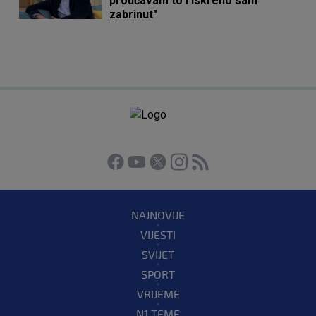
proučavam to i iskreno sam
zabrinut"
NAJNOVIJE
VIJESTI
SVIJET
SPORT
VRIJEME
N1 TEME