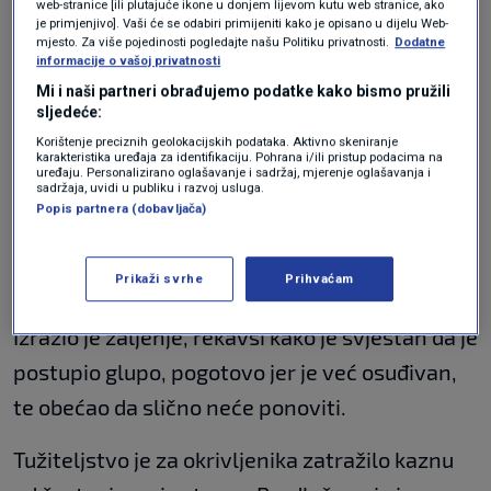
web-stranice [ili plutajuće ikone u donjem lijevom kutu web stranice, ako
priznao. Izjavio je da su mu za ispisivanje
je primjenjivo]. Vaši će se odabiri primijeniti kako je opisano u dijelu Web-
mjesto. Za više pojedinosti pogledajte našu Politiku privatnosti.
Dodatne
grafita platili 400 eura, no nije želio otkriti o
informacije o vašoj privatnosti
kome se radi.
Mi i naši partneri obrađujemo podatke kako bismo pružili
sljedeće:
Rekao je kako je pristao na ponudu jer mu je
Korištenje preciznih geolokacijskih podataka. Aktivno skeniranje
karakteristika uređaja za identifikaciju. Pohrana i/ili pristup podacima na
uređaju. Personalizirano oglašavanje i sadržaj, mjerenje oglašavanja i
novac bio potreban da pomogne djevojci platiti
sadržaja, uvidi u publiku i razvoj usluga.
stanarinu. Objasnio je i da ga je do lokacija za
Popis partnera (dobavljača)
ispisivanje grafita dovezao poznanik koji, kako
Prikaži svrhe
Prihvaćam
tvrdi, nije znao što namjerava učiniti.
Izrazio je žaljenje, rekavši kako je svjestan da je
postupio glupo, pogotovo jer je već osuđivan,
te obećao da slično neće ponoviti.
Tužiteljstvo je za okrivljenika zatražilo kaznu