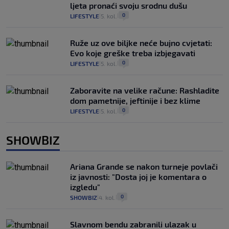
ljeta pronaći svoju srodnu dušu
0
LIFESTYLE
5. kol.
|
|
Ruže uz ove biljke neće bujno cvjetati:
Evo koje greške treba izbjegavati
0
LIFESTYLE
5. kol.
|
|
Zaboravite na velike račune: Rashladite
dom pametnije, jeftinije i bez klime
0
LIFESTYLE
5. kol.
|
|
SHOWBIZ
Ariana Grande se nakon turneje povlači
iz javnosti: "Dosta joj je komentara o
izgledu"
0
SHOWBIZ
4. kol.
|
|
Slavnom bendu zabranili ulazak u