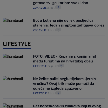
gotovo svi ga koriste svaki dan
3
ZDRAVLJE
3. kol.
|
|
Bol u koljenu nije uvijek posljedica
starenja: Jedan simptom zahtijeva oprez
0
ZDRAVLJE
3. kol.
|
|
LIFESTYLE
FOTO, VIDEO/ Kupanje s konjima hit
među turistima na hrvatskoj obali
0
LIFESTYLE
prije 3 h
|
|
Ne želite paliti peglu tijekom ljetnih
vrućina? Ovaj trik može pomoći da
odjeća ne izgleda zgužvano
0
LIFESTYLE
5. kol.
|
|
Pet horoskopskih znakova koji bi ovog