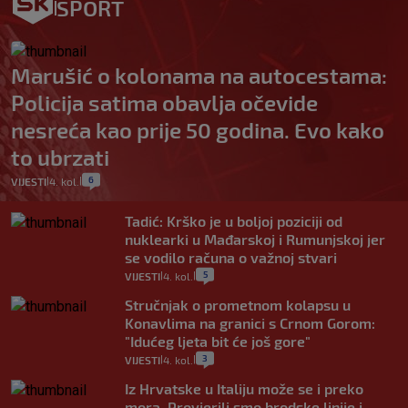
SPORT
Marušić o kolonama na autocestama:
Policija satima obavlja očevide
nesreća kao prije 50 godina. Evo kako
to ubrzati
6
VIJESTI
4. kol.
|
|
Tadić: Krško je u boljoj poziciji od
nuklearki u Mađarskoj i Rumunjskoj jer
se vodilo računa o važnoj stvari
5
VIJESTI
4. kol.
|
|
Stručnjak o prometnom kolapsu u
Konavlima na granici s Crnom Gorom:
"Idućeg ljeta bit će još gore"
3
VIJESTI
4. kol.
|
|
Iz Hrvatske u Italiju može se i preko
mora. Provjerili smo brodske linije i