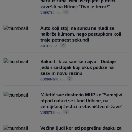
paralizirana. Neki iscrpljeni putnici
završili na Hitnoj: "Ovo je teror!"
8
VIJESTI
2. kol.
|
|
Auto koji stoji na suncu ne hladi se
najbrže klimom, nego postupkom koji
traje petnaest sekundi
0
AUTO
7. kol.
|
|
Bakin trik za savršen ajvar: Dodaje
jedan sastojak koji okus podiže na
sasvim novu razinu
0
COOKING
8. kol.
|
|
Miletić sve dostavio MUP-u: "Sumnjivi
otpad nalazi se i kod Udbine, na
zemljišnoj čestici u vlasništvu države"
7
VIJESTI
8. kol.
|
|
Većina ljudi koristi pogrešnu dasku za