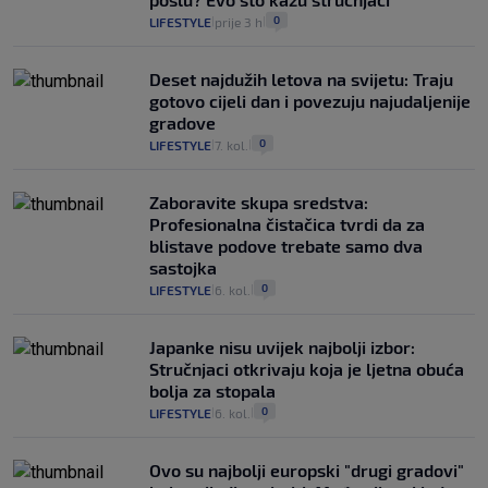
0
LIFESTYLE
prije 3 h
|
|
Deset najdužih letova na svijetu: Traju
gotovo cijeli dan i povezuju najudaljenije
gradove
0
LIFESTYLE
7. kol.
|
|
Zaboravite skupa sredstva:
Profesionalna čistačica tvrdi da za
blistave podove trebate samo dva
sastojka
0
LIFESTYLE
6. kol.
|
|
Japanke nisu uvijek najbolji izbor:
Stručnjaci otkrivaju koja je ljetna obuća
bolja za stopala
0
LIFESTYLE
6. kol.
|
|
Ovo su najbolji europski "drugi gradovi"