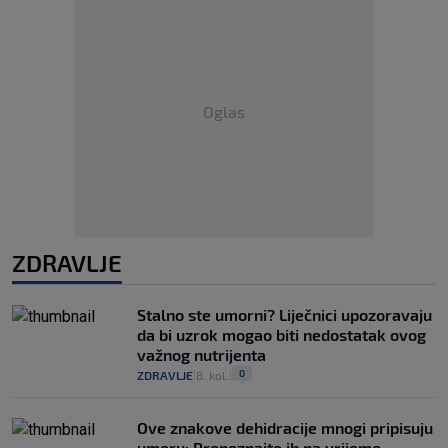
Oglas
ZDRAVLJE
Stalno ste umorni? Liječnici upozoravaju
da bi uzrok mogao biti nedostatak ovog
važnog nutrijenta
0
ZDRAVLJE
8. kol.
|
|
Ove znakove dehidracije mnogi pripisuju
umoru: Prepoznajte ih na vrijeme