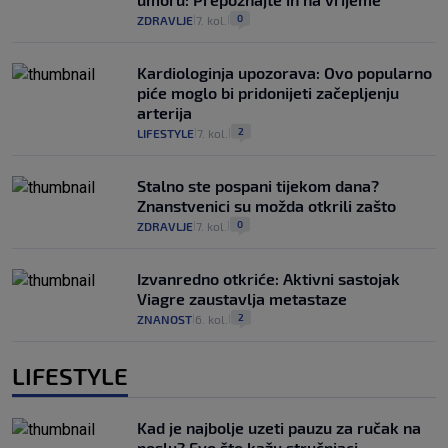
0
ZDRAVLJE
7. kol.
|
|
Kardiologinja upozorava: Ovo popularno
piće moglo bi pridonijeti začepljenju
arterija
2
LIFESTYLE
7. kol.
|
|
Stalno ste pospani tijekom dana?
Znanstvenici su možda otkrili zašto
0
ZDRAVLJE
7. kol.
|
|
Izvanredno otkriće: Aktivni sastojak
Viagre zaustavlja metastaze
2
ZNANOST
6. kol.
|
|
LIFESTYLE
Kad je najbolje uzeti pauzu za ručak na
poslu? Evo što kažu stručnjaci