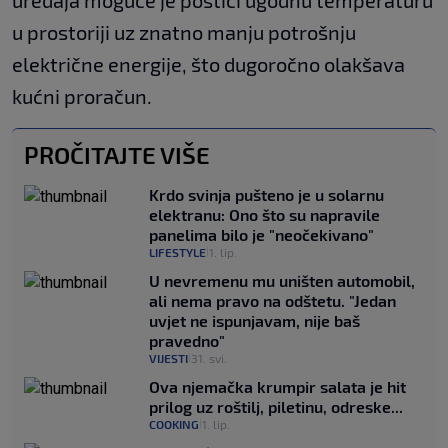
uređaja moguće je postići ugodnu temperaturu
u prostoriji uz znatno manju potrošnju
električne energije, što dugoročno olakšava
kućni proračun.
PROČITAJTE VIŠE
Krdo svinja pušteno je u solarnu
elektranu: Ono što su napravile
panelima bilo je "neočekivano"
LIFESTYLE
1. lip.
|
U nevremenu mu uništen automobil,
ali nema pravo na odštetu. "Jedan
uvjet ne ispunjavam, nije baš
pravedno"
VIJESTI
31. svi.
|
Ova njemačka krumpir salata je hit
prilog uz roštilj, piletinu, odreske...
COOKING
1. lip.
|