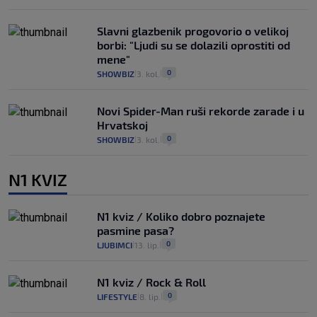
Slavni glazbenik progovorio o velikoj
borbi: "Ljudi su se dolazili oprostiti od
mene"
0
SHOWBIZ
3. kol.
|
|
Novi Spider-Man ruši rekorde zarade i u
Hrvatskoj
0
SHOWBIZ
3. kol.
|
|
N1 KVIZ
N1 kviz / Koliko dobro poznajete
pasmine pasa?
0
LJUBIMCI
13. lip.
|
|
N1 kviz / Rock & Roll
0
LIFESTYLE
8. lip.
|
|