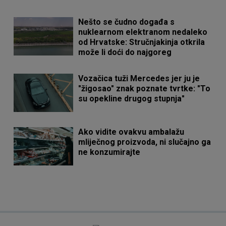
Nešto se čudno događa s
nuklearnom elektranom nedaleko
od Hrvatske: Stručnjakinja otkrila
može li doći do najgoreg
Vozačica tuži Mercedes jer ju je
"žigosao" znak poznate tvrtke: "To
su opekline drugog stupnja"
Ako vidite ovakvu ambalažu
mliječnog proizvoda, ni slučajno ga
ne konzumirajte