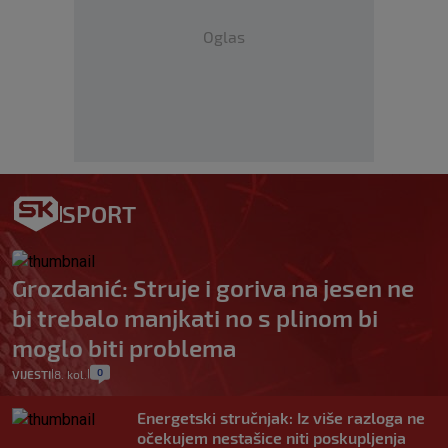
Oglas
SPORT
Grozdanić: Struje i goriva na jesen ne
bi trebalo manjkati no s plinom bi
moglo biti problema
0
VIJESTI
8. kol.
|
|
Energetski stručnjak: Iz više razloga ne
očekujem nestašice niti poskupljenja