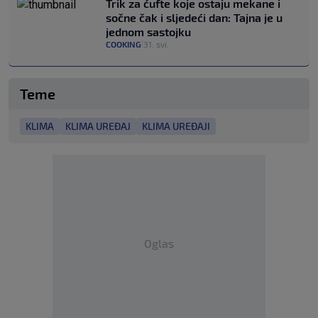
Trik za ćufte koje ostaju mekane i
sočne čak i sljedeći dan: Tajna je u
jednom sastojku
COOKING
31. svi.
|
Teme
KLIMA
KLIMA UREĐAJ
KLIMA UREĐAJI
Oglas