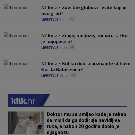
N1 kviz / Zavrtite globus i recite koji je
ovo grad?
0
LIFESTYLE
2. lip.
|
|
N1 kviz / Zmije, meduze, komarci... Tko
je najopasniji?
0
LIFESTYLE
1. lip.
|
|
N1 kviz / Koliko dobro poznajete stihove
Đorđa Balaševića?
11
LIFESTYLE
18. svi.
|
|
Doktor mu se smijao kada je rekao
da misli da ga dodiruje nevidljiva
ruka, a nakon 20 godina dobio je
dijagnozu