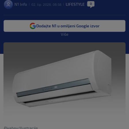
0
N1 Info
LIFESTYLE
02. lip. 2026. 06:58
|
|
|
Dodajte N1 u omiljeni Google izvor
Više
Pixabay/Ilustracija