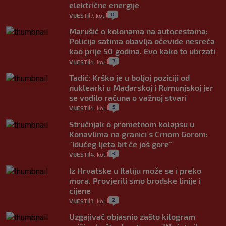
električne energije
0
VIJESTI
7. kol.
|
|
Marušić o kolonama na autocestama:
Policija satima obavlja očevide nesreća
kao prije 50 godina. Evo kako to ubrzati
7
VIJESTI
4. kol.
|
|
Tadić: Krško je u boljoj poziciji od
nuklearki u Mađarskoj i Rumunjskoj jer
se vodilo računa o važnoj stvari
5
VIJESTI
4. kol.
|
|
Stručnjak o prometnom kolapsu u
Konavlima na granici s Crnom Gorom:
"Idućeg ljeta bit će još gore"
3
VIJESTI
4. kol.
|
|
Iz Hrvatske u Italiju može se i preko
mora. Provjerili smo brodske linije i
cijene
2
VIJESTI
3. kol.
|
|
Uzgajivač objasnio zašto kilogram