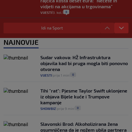
rajčica košta deset eura: "Nećete ih
vidjeti na akcijama u trgovinama"
8
VIJESTI
3. kol.
|
|
Selidba je jedno od stresnijih iskustava.
Evo aktualnih cijena i nekoliko savjeta
Idi na Sport
da prođe što lakše i jeftinije
0
VIJESTI
2. kol.
NAJNOVIJE
|
|
Izračunali smo koliko košta putovanje
automobilom na Hvar iz Zagreba, a
Sudar vakova: HŽ Infrastruktura
koliko iz Osijeka
objavila kad bi pruga mogla biti ponovno
14
VIJESTI
2. kol.
|
|
otvorena
0
VIJESTI
prije 1 min
|
|
Tihi "rat": Pjesme Taylor Swift uklonjene
iz objava Bijele kuće i Trumpove
kampanje
0
SHOWBIZ
prije 9 min
|
|
Slavonski Brod: Alkoholizirana žena
osumnjičena da je nožem ubila partnera