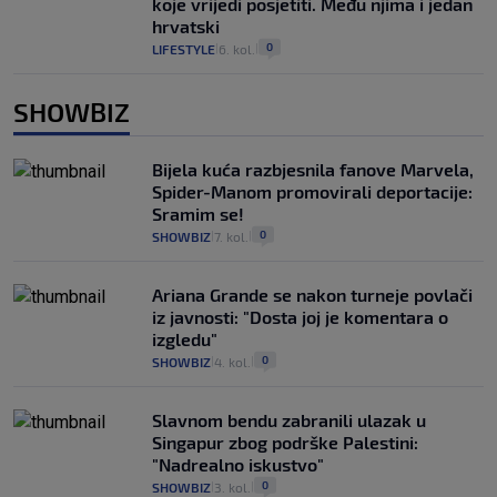
koje vrijedi posjetiti. Među njima i jedan
hrvatski
0
LIFESTYLE
6. kol.
|
|
SHOWBIZ
Bijela kuća razbjesnila fanove Marvela,
Spider-Manom promovirali deportacije:
Sramim se!
0
SHOWBIZ
7. kol.
|
|
Ariana Grande se nakon turneje povlači
iz javnosti: "Dosta joj je komentara o
izgledu"
0
SHOWBIZ
4. kol.
|
|
Slavnom bendu zabranili ulazak u
Singapur zbog podrške Palestini:
"Nadrealno iskustvo"
0
SHOWBIZ
3. kol.
|
|