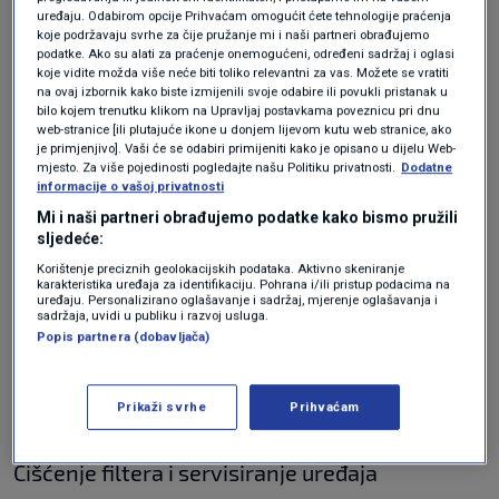
također igra važnu ulogu u uštedi energije, piše
uređaju. Odabirom opcije Prihvaćam omogućit ćete tehnologije praćenja
koje podržavaju svrhe za čije pružanje mi i naši partneri obrađujemo
Klix.ba
.
podatke. Ako su alati za praćenje onemogućeni, određeni sadržaj i oglasi
koje vidite možda više neće biti toliko relevantni za vas. Možete se vratiti
na ovaj izbornik kako biste izmijenili svoje odabire ili povukli pristanak u
Trik koji rashladi spavaću sobu noću
bilo kojem trenutku klikom na Upravljaj postavkama poveznicu pri dnu
za pet minuta bez klime ili
web-stranice [ili plutajuće ikone u donjem lijevom kutu web stranice, ako
ventilatora: Treba vam samo ručnik
je primjenjivo]. Vaši će se odabiri primijeniti kako je opisano u dijelu Web-
mjesto. Za više pojedinosti pogledajte našu Politiku privatnosti.
Dodatne
LIFESTYLE
28. svi.
|
informacije o vašoj privatnosti
Mi i naši partneri obrađujemo podatke kako bismo pružili
Postavka od oko 26 stupnjeva smatra se
sljedeće:
Korištenje preciznih geolokacijskih podataka. Aktivno skeniranje
optimalnom, jer se na taj način postiže
karakteristika uređaja za identifikaciju. Pohrana i/ili pristup podacima na
uređaju. Personalizirano oglašavanje i sadržaj, mjerenje oglašavanja i
ravnoteža između ugodnog hlađenja i manje
sadržaja, uvidi u publiku i razvoj usluga.
Popis partnera (dobavljača)
potrošnje električne energije. Redovito
održavanje klima uređaja također
doprinosi
Prikaži svrhe
Prihvaćam
manjoj potrošnji
.
Čišćenje filtera i servisiranje uređaja