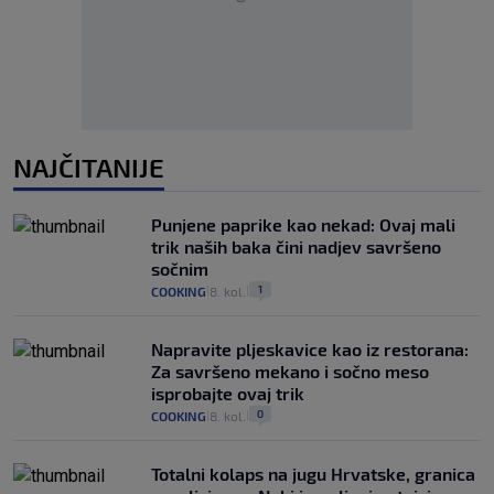
NAJČITANIJE
Punjene paprike kao nekad: Ovaj mali
trik naših baka čini nadjev savršeno
sočnim
1
COOKING
8. kol.
|
|
Napravite pljeskavice kao iz restorana:
Za savršeno mekano i sočno meso
isprobajte ovaj trik
0
COOKING
8. kol.
|
|
Totalni kolaps na jugu Hrvatske, granica