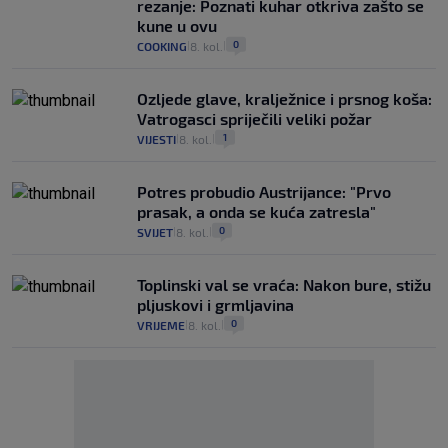
rezanje: Poznati kuhar otkriva zašto se
kune u ovu
0
COOKING
8. kol.
|
|
Ozljede glave, kralježnice i prsnog koša:
Vatrogasci spriječili veliki požar
1
VIJESTI
8. kol.
|
|
Potres probudio Austrijance: "Prvo
prasak, a onda se kuća zatresla"
0
SVIJET
8. kol.
|
|
Toplinski val se vraća: Nakon bure, stižu
pljuskovi i grmljavina
0
VRIJEME
8. kol.
|
|