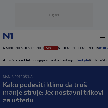
Oglas
NAJNOVIJE
VIJESTI
SVIJET
VRIJEME
N1 TEME
REGIJA
MAG
Auto
Znanost
Tehnologija
Zdravlje
Cooking
Lifestyle
Kultura
Sh
MANJA POTROŠNJA
Kako podesiti klimu da troši
manje struje: Jednostavni trikovi
za uštedu