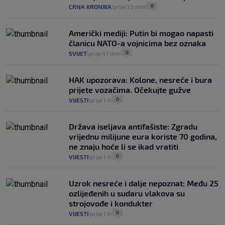
0
CRNA KRONIKA
prije 33 min
|
|
Američki mediji: Putin bi mogao napasti
članicu NATO-a vojnicima bez oznaka
0
SVIJET
prije 47 min
|
|
HAK upozorava: Kolone, nesreće i bura
prijete vozačima. Očekujte gužve
0
VIJESTI
prije 1 h
|
|
Država iseljava antifašiste: Zgradu
vrijednu milijune eura koriste 70 godina,
ne znaju hoće li se ikad vratiti
0
VIJESTI
prije 1 h
|
|
Uzrok nesreće i dalje nepoznat: Među 25
ozlijeđenih u sudaru vlakova su
strojovođe i kondukter
0
VIJESTI
prije 1 h
|
|