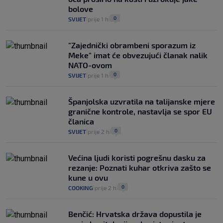
bolove
0
SVIJET
prije 1 h
|
|
"Zajednički obrambeni sporazum iz
Meke" imat će obvezujući članak nalik
NATO-ovom
0
SVIJET
prije 1 h
|
|
Španjolska uzvratila na talijanske mjere
granične kontrole, nastavlja se spor EU
članica
0
SVIJET
prije 2 h
|
|
Većina ljudi koristi pogrešnu dasku za
rezanje: Poznati kuhar otkriva zašto se
kune u ovu
0
COOKING
prije 2 h
|
|
Benčić: Hrvatska država dopustila je