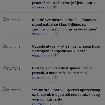
prozračne i tražit ćete još jednu turu
0
COOKING
7. kol.
|
|
Miletić sve dostavio MUP-u: "Sumnjivi
otpad nalazi se i kod Udbine, na
zemljišnoj čestici u vlasništvu države"
7
VIJESTI
prije 10 h
|
|
Ozljede glave, kralježnice i prsnog koša:
Vatrogasci spriječili veliki požar
1
VIJESTI
prije 9 h
|
|
Potres probudio Austrijance: "Prvo
prasak, a onda se kuća zatresla"
0
SVIJET
prije 11 h
|
|
Stalno ste umorni? Liječnici upozoravaju
da bi uzrok mogao biti nedostatak ovog
važnog nutrijenta
0
ZDRAVLJE
prije 16 h
|
|