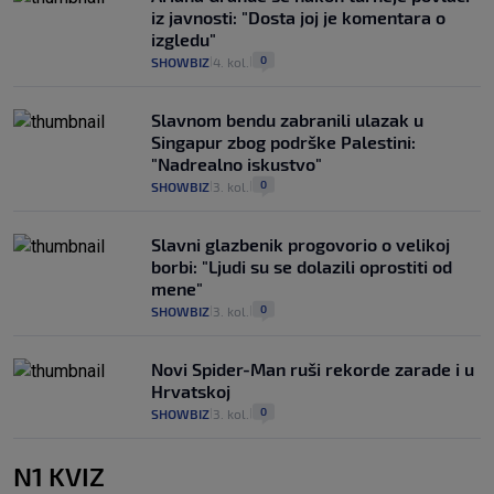
iz javnosti: "Dosta joj je komentara o
izgledu"
0
SHOWBIZ
4. kol.
|
|
Slavnom bendu zabranili ulazak u
Singapur zbog podrške Palestini:
"Nadrealno iskustvo"
0
SHOWBIZ
3. kol.
|
|
Slavni glazbenik progovorio o velikoj
borbi: "Ljudi su se dolazili oprostiti od
mene"
0
SHOWBIZ
3. kol.
|
|
Novi Spider-Man ruši rekorde zarade i u
Hrvatskoj
0
SHOWBIZ
3. kol.
|
|
N1 KVIZ