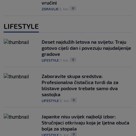
vrućini
0
ZDRAVLJE
5. kol.
|
|
LIFESTYLE
Deset najdužih letova na svijetu: Traju
gotovo cijeli dan i povezuju najudaljenije
gradove
0
LIFESTYLE
7. kol.
|
|
Zaboravite skupa sredstva:
Profesionalna čistačica tvrdi da za
blistave podove trebate samo dva
sastojka
0
LIFESTYLE
6. kol.
|
|
Japanke nisu uvijek najbolji izbor:
Stručnjaci otkrivaju koja je ljetna obuća
bolja za stopala
0
LIFESTYLE
6. kol.
|
|