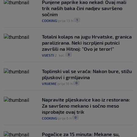
Punjene paprike kao nekad: Ovaj mali
trik naših baka čini nadjev savršeno
sočnim
1
COOKING
prije 13 h
|
|
Totalni kolaps na jugu Hrvatske, granica
paralizirana. Neki iscrpljeni putnici
završili na Hitnoj: "Ovo je teror!"
8
VIJESTI
2. kol.
|
|
Toplinski val se vraća: Nakon bure, stižu
pljuskovi i grmljavina
0
VRIJEME
prije 16 h
|
|
Napravite pljeskavice kao iz restorana:
Za savršeno mekano i sočno meso
isprobajte ovaj trik
0
COOKING
prije 6 h
|
|
Pogačice za 15 minuta: Mekane su,