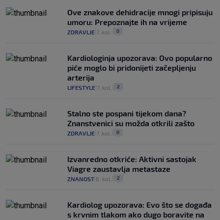
Ove znakove dehidracije mnogi pripisuju
umoru: Prepoznajte ih na vrijeme
0
ZDRAVLJE
7. kol.
|
|
Kardiologinja upozorava: Ovo popularno
piće moglo bi pridonijeti začepljenju
arterija
2
LIFESTYLE
7. kol.
|
|
Stalno ste pospani tijekom dana?
Znanstvenici su možda otkrili zašto
0
ZDRAVLJE
7. kol.
|
|
Izvanredno otkriće: Aktivni sastojak
Viagre zaustavlja metastaze
2
ZNANOST
6. kol.
|
|
Kardiolog upozorava: Evo što se događa
s krvnim tlakom ako dugo boravite na