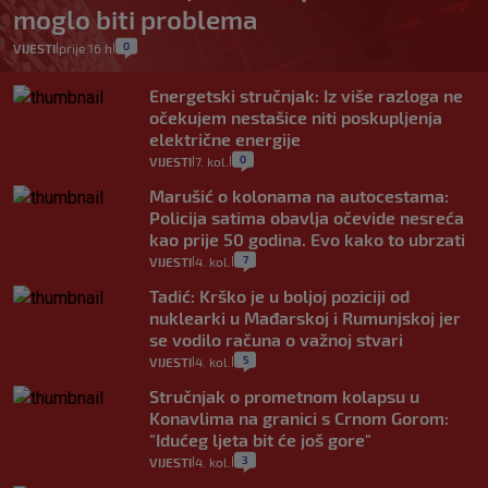
moglo biti problema
0
VIJESTI
prije 16 h
|
|
Energetski stručnjak: Iz više razloga ne
očekujem nestašice niti poskupljenja
električne energije
0
VIJESTI
7. kol.
|
|
Marušić o kolonama na autocestama:
Policija satima obavlja očevide nesreća
kao prije 50 godina. Evo kako to ubrzati
7
VIJESTI
4. kol.
|
|
Tadić: Krško je u boljoj poziciji od
nuklearki u Mađarskoj i Rumunjskoj jer
se vodilo računa o važnoj stvari
5
VIJESTI
4. kol.
|
|
Stručnjak o prometnom kolapsu u
Konavlima na granici s Crnom Gorom:
"Idućeg ljeta bit će još gore"
3
VIJESTI
4. kol.
|
|