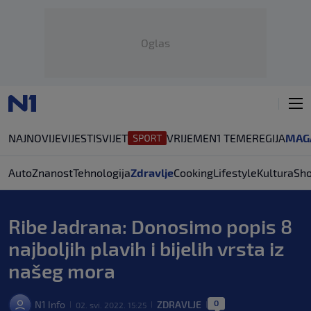
Oglas
NAJNOVIJE
VIJESTI
SVIJET
VRIJEME
N1 TEME
REGIJA
MAG
Auto
Znanost
Tehnologija
Zdravlje
Cooking
Lifestyle
Kultura
Sh
Ribe Jadrana: Donosimo popis 8
najboljih plavih i bijelih vrsta iz
našeg mora
0
N1 Info
ZDRAVLJE
02. svi. 2022. 15:25
|
|
|