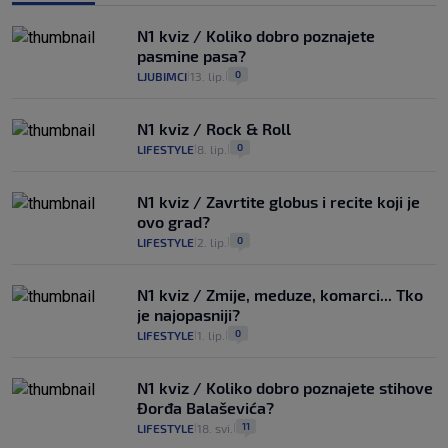
N1 kviz / Koliko dobro poznajete
pasmine pasa?
0
LJUBIMCI
13. lip.
|
|
N1 kviz / Rock & Roll
0
LIFESTYLE
8. lip.
|
|
N1 kviz / Zavrtite globus i recite koji je
ovo grad?
0
LIFESTYLE
2. lip.
|
|
N1 kviz / Zmije, meduze, komarci... Tko
je najopasniji?
0
LIFESTYLE
1. lip.
|
|
N1 kviz / Koliko dobro poznajete stihove
Đorđa Balaševića?
11
LIFESTYLE
18. svi.
|
|