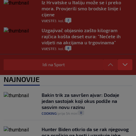
Iz Hrvatske u Italiju može se i preko
mora. Provjerili smo brodske linije i
cijene
2
VIJESTI
3. kol.
|
|
Uzgajivač objasnio zašto kilogram
rajčica košta deset eura: "Nećete ih
vidjeti na akcijama u trgovinama"
8
VIJESTI
3. kol.
|
|
Selidba je jedno od stresnijih iskustava.
Evo aktualnih cijena i nekoliko savjeta
Idi na Sport
da prođe što lakše i jeftinije
0
VIJESTI
2. kol.
NAJNOVIJE
|
|
Izračunali smo koliko košta putovanje
automobilom na Hvar iz Zagreba, a
Bakin trik za savršen ajvar: Dodaje
koliko iz Osijeka
jedan sastojak koji okus podiže na
14
VIJESTI
2. kol.
|
|
sasvim novu razinu
0
COOKING
prije 54 min
|
|
Hunter Biden otkrio da se rak njegovog
oca proširio na kosti i uzrokuje jake