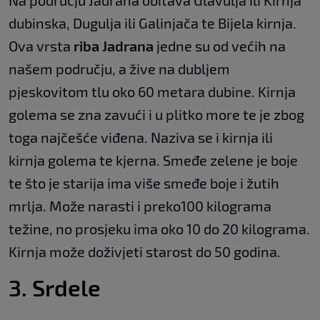
Na području Jadrana obitava Glavulja ili Kirnja
dubinska, Dugulja ili Galinjača te Bijela kirnja.
Ova vrsta
riba Jadrana
jedne su od većih na
našem području, a žive na dubljem
pjeskovitom tlu oko 60 metara dubine. Kirnja
golema se zna zavući i u plitko more te je zbog
toga najčešće viđena. Naziva se i kirnja ili
kirnja golema te kjerna. Smeđe zelene je boje
te što je starija ima više smeđe boje i žutih
mrlja. Može narasti i preko100 kilograma
težine, no prosjeku ima oko 10 do 20 kilograma.
Kirnja može doživjeti starost do 50 godina.
3. Srdele