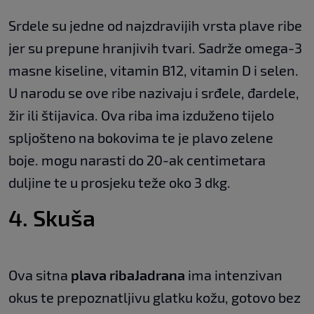
Srdele su jedne od najzdravijih vrsta plave ribe
jer su prepune hranjivih tvari. Sadrže omega-3
masne kiseline, vitamin B12, vitamin D i selen.
U narodu se ove ribe nazivaju i srđele, đardele,
žir ili štijavica. Ova riba ima izduženo tijelo
spljošteno na bokovima te je plavo zelene
boje. mogu narasti do 20-ak centimetara
duljine te u prosjeku teže oko 3 dkg.
4. Skuša
Ova sitna
plava riba
Jadrana
ima intenzivan
okus te prepoznatljivu glatku kožu, gotovo bez