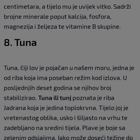
centimetara, a tijelo mu je uvijek vitko. Sadrži
brojne minerale poput kalcija, fosfora,
magnezija i željeza te vitamine B skupine.
8. Tuna
Tuna, čiji lov je pojačan u našem moru, jedna je
od riba koja ima poseban režim kod izlova. U
posljednjih deset godina se njihov broj
stabilizirao.
Tuna ili tunj
poznata je riba
Jadrana koja je jedina toplokrvna. Tijelo joj je
vretenastog oblika, usko i šiljasto na vrhu te
zadebljano na sredini tijela. Plave je boje sa
zelenim odsjajima. Iako može doseći težine do