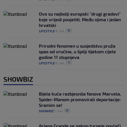
Ovo su najbolji europski "drugi gradovi"
koje vrijedi posjetiti. Među njima i jedan
hrvatski
0
LIFESTYLE
6. kol.
|
|
Prirodni fenomen u susjedstvu pruža
spas od vrućina, u špilji tijekom cijele
godine 11 stupnjeva
1
LIFESTYLE
6. kol.
|
|
SHOWBIZ
Bijela kuća razbjesnila fanove Marvela,
Spider-Manom promovirali deportacije:
Sramim se!
0
SHOWBIZ
7. kol.
|
|
Ariana Grande se nakon turneje povlači