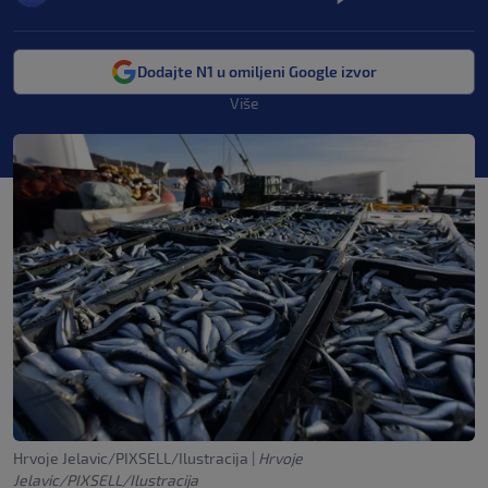
Dodajte N1 u omiljeni Google izvor
Više
Hrvoje Jelavic/PIXSELL/Ilustracija
|
Hrvoje
Jelavic/PIXSELL/Ilustracija