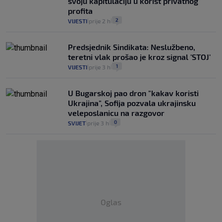
svoju kapitulaciju u korist privatnog
profita
2
VIJESTI
prije 2 h
|
|
Predsjednik Sindikata: Neslužbeno,
teretni vlak prošao je kroz signal 'STOJ'
1
VIJESTI
prije 3 h
|
|
U Bugarskoj pao dron "kakav koristi
Ukrajina", Sofija pozvala ukrajinsku
veleposlanicu na razgovor
0
SVIJET
prije 3 h
|
|
Oglas