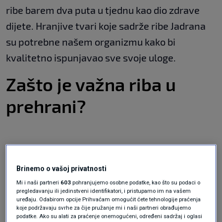
ribe barem dva puta u tjednu kao dio zdrave
dijete. Hranjive tvari koje sadrže ribe Jadrana
su potrebne našem organizmu kako bi
kvalitetno ispunjavao sve svoje uloge.
Zašto je važna riba u
prehrani?
Ribe i morski plodovi
posebno su važni za
zdravlje srca i mozga. Najvažniji razlog tomu
Brinemo o vašoj privatnosti
su omega-3 masne kiseline koje održavaju
Mi i naši partneri
603
pohranjujemo osobne podatke, kao što su podaci o
pregledavanju ili jedinstveni identifikatori, i pristupamo im na vašem
naše srce i mozak zdravim. S obzirom na to da
uređaju. Odabirom opcije Prihvaćam omogućit ćete tehnologije praćenja
koje podržavaju svrhe za čije pružanje mi i naši partneri obrađujemo
naše tijelo ne proizvodi samo navedene
podatke. Ako su alati za praćenje onemogućeni, određeni sadržaj i oglasi