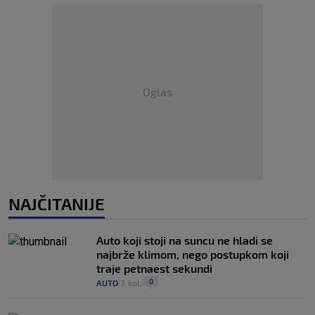
Oglas
NAJČITANIJE
Auto koji stoji na suncu ne hladi se
najbrže klimom, nego postupkom koji
traje petnaest sekundi
0
AUTO
7. kol.
|
|