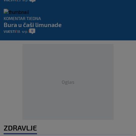
KOMENTAR TJEDNA
Bura u čaši limunade
0
VIJESTI
18. srp.
|
|
Oglas
ZDRAVLJE