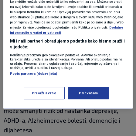
koje vidite možda više neće biti toliko relevantni za vas. Možete se vratiti
kiseline, potrebno je unositi ih kroz prehranu.
na ovaj izbornik kako biste izmijenili svoje odabire ili povukli pristanak u
Omega-3 masne kiseline nalaze se u svim
bilo kojem trenutku klikom na Upravljaj postavkama poveznicu pri dnu
web-stranice [ili plutajuće ikone u donjem lijevom kutu web stranice, ako
ribama, a najviše u tuni, lososu, pastrvi,
je primjenjivo]. Vaši će se odabiri primijeniti kako je opisano u dijelu Web-
mjesto. Za više pojedinosti pogledajte našu Politiku privatnosti.
Dodatne
sardinama, skušama i kamenicama.
informacije o vašoj privatnosti
Mi i naši partneri obrađujemo podatke kako bismo pružili
Hranjive tvari u ribama pomažu u spuštanju
sljedeće:
krvnog tlaka te tako smanjuju rizik od
srčanog
Korištenje preciznih geolokacijskih podataka. Aktivno skeniranje
karakteristika uređaja za identifikaciju. Pohrana i/ili pristup podacima na
udara
i drugih bolesti kardiovaskularnog
uređaju. Personalizirano oglašavanje i sadržaj, mjerenje oglašavanja i
sadržaja, uvidi u publiku i razvoj usluga.
sistema. Uspješne su i u poboljšavanju funkcija
Popis partnera (dobavljača)
mozga, posebice za pamćenje i koncentraciju,
a pokazalo se i da pomažu u zaštiti živaca.
Prikaži svrhe
Prihvaćam
Vjeruje se kako
prehrana koja uključuje ribe
može smanjiti rizik od nastanka depresije,
ADHD-a, Alzheimerove bolesti, demencije i
dijabetesa.