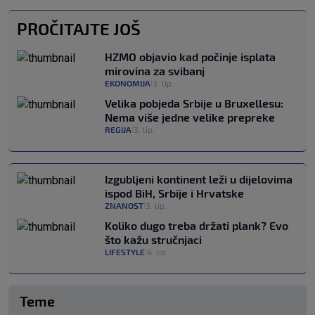
PROČITAJTE JOŠ
HZMO objavio kad počinje isplata
mirovina za svibanj
EKONOMIJA
3. lip.
|
Velika pobjeda Srbije u Bruxellesu:
Nema više jedne velike prepreke
REGIJA
3. lip.
|
Izgubljeni kontinent leži u dijelovima
ispod BiH, Srbije i Hrvatske
ZNANOST
3. lip.
|
Koliko dugo treba držati plank? Evo
što kažu stručnjaci
LIFESTYLE
4. lip.
|
Teme