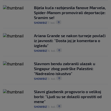
Bijela kuća razbjesnila fanove Marvela,
Spider-Manom promovirali deportacije:
Sramim se!
0
SHOWBIZ
7. kol.
|
|
Ariana Grande se nakon turneje povlači
iz javnosti: "Dosta joj je komentara o
izgledu"
0
SHOWBIZ
4. kol.
|
|
Slavnom bendu zabranili ulazak u
Singapur zbog podrške Palestini:
"Nadrealno iskustvo"
0
SHOWBIZ
3. kol.
|
|
Slavni glazbenik progovorio o velikoj
borbi: "Ljudi su se dolazili oprostiti od
mene"
0
SHOWBIZ
3. kol.
|
|