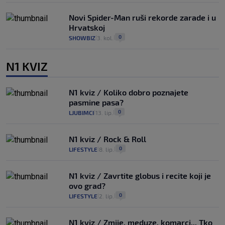
Novi Spider-Man ruši rekorde zarade i u
Hrvatskoj
0
SHOWBIZ
3. kol.
|
|
N1 KVIZ
N1 kviz / Koliko dobro poznajete
pasmine pasa?
0
LJUBIMCI
13. lip.
|
|
N1 kviz / Rock & Roll
0
LIFESTYLE
8. lip.
|
|
N1 kviz / Zavrtite globus i recite koji je
ovo grad?
0
LIFESTYLE
2. lip.
|
|
N1 kviz / Zmije, meduze, komarci... Tko