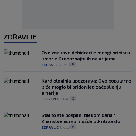
ZDRAVLJE
Ove znakove dehidracije mnogi pripisuju
umoru: Prepoznajte ih na vrijeme
0
ZDRAVLJE
7. kol.
|
|
Kardiologinja upozorava: Ovo popularno
piće moglo bi pridonijeti začepljenju
arterija
2
LIFESTYLE
7. kol.
|
|
Stalno ste pospani tijekom dana?
Znanstvenici su možda otkrili zašto
0
ZDRAVLJE
7. kol.
|
|