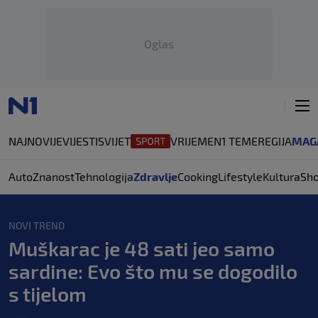
Oglas
NAJNOVIJE
VIJESTI
SVIJET
VRIJEME
N1 TEME
REGIJA
MAG
Auto
Znanost
Tehnologija
Zdravlje
Cooking
Lifestyle
Kultura
Sh
NOVI TREND
Muškarac je 48 sati jeo samo
sardine: Evo što mu se dogodilo
s tijelom