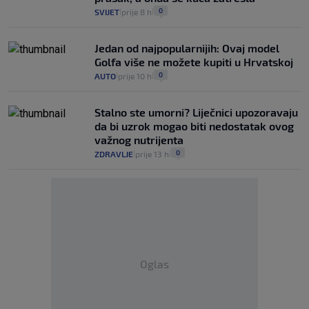
0
SVIJET
prije 8 h
|
|
Jedan od najpopularnijih: Ovaj model
Golfa više ne možete kupiti u Hrvatskoj
0
AUTO
prije 10 h
|
|
Stalno ste umorni? Liječnici upozoravaju
da bi uzrok mogao biti nedostatak ovog
važnog nutrijenta
0
ZDRAVLJE
prije 13 h
|
|
Oglas