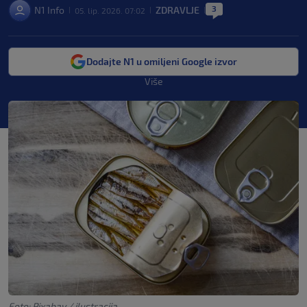
3
N1 Info
ZDRAVLJE
05. lip. 2026. 07:02
|
|
|
Dodajte N1 u omiljeni Google izvor
Više
Foto: Pixabay / ilustracija