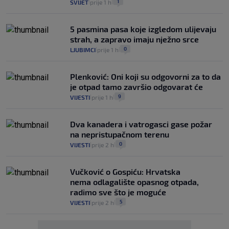
1
SVIJET
prije 1 h
|
|
5 pasmina pasa koje izgledom ulijevaju
strah, a zapravo imaju nježno srce
0
LJUBIMCI
prije 1 h
|
|
Plenković: Oni koji su odgovorni za to da
je otpad tamo završio odgovarat će
9
VIJESTI
prije 1 h
|
|
Dva kanadera i vatrogasci gase požar
na nepristupačnom terenu
0
VIJESTI
prije 2 h
|
|
Vučković o Gospiću: Hrvatska
nema odlagalište opasnog otpada,
radimo sve što je moguće
5
VIJESTI
prije 2 h
|
|