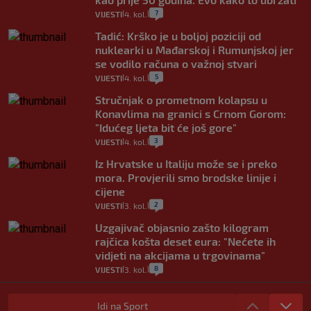
7
VIJESTI
4. kol.
|
|
Tadić: Krško je u boljoj poziciji od
nuklearki u Mađarskoj i Rumunjskoj jer
se vodilo računa o važnoj stvari
5
VIJESTI
4. kol.
|
|
Stručnjak o prometnom kolapsu u
Konavlima na granici s Crnom Gorom:
"Idućeg ljeta bit će još gore"
3
VIJESTI
4. kol.
|
|
Iz Hrvatske u Italiju može se i preko
mora. Provjerili smo brodske linije i
cijene
2
VIJESTI
3. kol.
|
|
Uzgajivač objasnio zašto kilogram
rajčica košta deset eura: "Nećete ih
vidjeti na akcijama u trgovinama"
8
VIJESTI
3. kol.
|
|
Selidba je jedno od stresnijih iskustava.
Evo aktualnih cijena i nekoliko savjeta
Idi na Sport