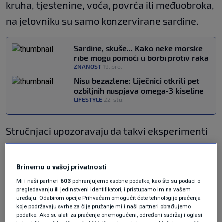
kruha, tjestenine, voća, povrća ili međuobroka,
na jelovniku su samo konzervirane sardine.
Sardine, skuše... Kako neke morske
ribe mogu pomoći u borbi protiv raka
ZNANOST
19. pro.
|
Nisu bezazlene: Liječnici otkrili pet
ozbiljnih nuspjava omega-3 kiseline
LIFESTYLE
22. stu.
|
Stručnjaci upozoravaju da takvi eksperimenti
nisu prikladni za svakoga. Nagle i ekstremne
promjene prehrane mogu uzrokovati probavne
Brinemo o vašoj privatnosti
smetnje, nedostatak određenih hranjivih tvari,
Mi i naši partneri
603
pohranjujemo osobne podatke, kao što su podaci o
pregledavanju ili jedinstveni identifikatori, i pristupamo im na vašem
umor i druge zdravstvene tegobe, zbog čega se
uređaju. Odabirom opcije Prihvaćam omogućit ćete tehnologije praćenja
koje podržavaju svrhe za čije pružanje mi i naši partneri obrađujemo
prije takvih dijeta preporučuje savjetovanje s
podatke. Ako su alati za praćenje onemogućeni, određeni sadržaj i oglasi