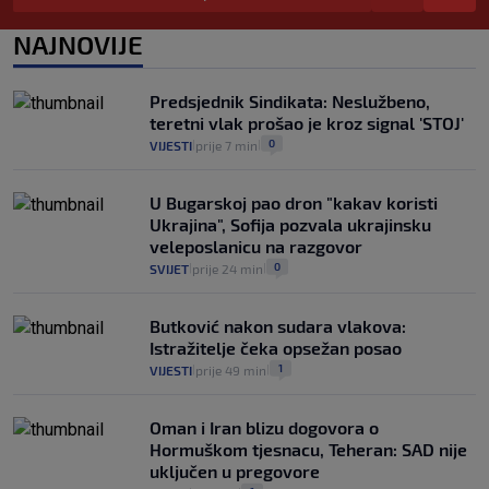
da prođe što lakše i jeftinije
0
VIJESTI
2. kol.
NAJNOVIJE
|
|
Izračunali smo koliko košta putovanje
automobilom na Hvar iz Zagreba, a
Predsjednik Sindikata: Neslužbeno,
koliko iz Osijeka
teretni vlak prošao je kroz signal 'STOJ'
14
VIJESTI
2. kol.
|
|
0
VIJESTI
prije 7 min
|
|
U Bugarskoj pao dron "kakav koristi
Ukrajina", Sofija pozvala ukrajinsku
veleposlanicu na razgovor
0
SVIJET
prije 24 min
|
|
Butković nakon sudara vlakova:
Istražitelje čeka opsežan posao
1
VIJESTI
prije 49 min
|
|
Oman i Iran blizu dogovora o
Hormuškom tjesnacu, Teheran: SAD nije
uključen u pregovore