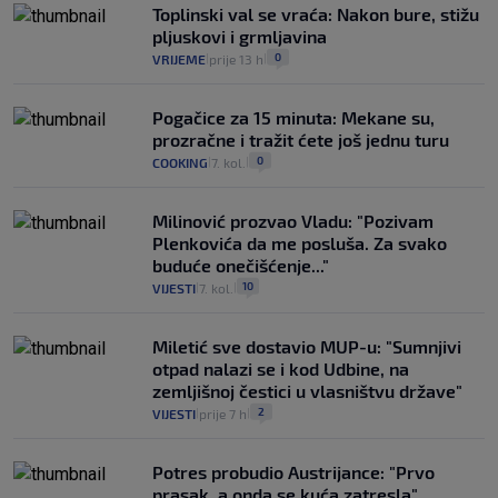
Toplinski val se vraća: Nakon bure, stižu
pljuskovi i grmljavina
0
VRIJEME
prije 13 h
|
|
Pogačice za 15 minuta: Mekane su,
prozračne i tražit ćete još jednu turu
0
COOKING
7. kol.
|
|
Milinović prozvao Vladu: "Pozivam
Plenkovića da me posluša. Za svako
buduće onečišćenje..."
10
VIJESTI
7. kol.
|
|
Miletić sve dostavio MUP-u: "Sumnjivi
otpad nalazi se i kod Udbine, na
zemljišnoj čestici u vlasništvu države"
2
VIJESTI
prije 7 h
|
|
Potres probudio Austrijance: "Prvo
prasak, a onda se kuća zatresla"