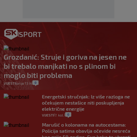
SPORT
Grozdanić: Struje i goriva na jesen ne
bi trebalo manjkati no s plinom bi
moglo biti problema
0
VIJESTI
prije 13 h
|
|
Energetski stručnjak: Iz više razloga ne
očekujem nestašice niti poskupljenja
električne energije
0
VIJESTI
7. kol.
|
|
Marušić o kolonama na autocestama:
Policija satima obavlja očevide nesreća
kao prije 50 godina. Evo kako to ubrzati