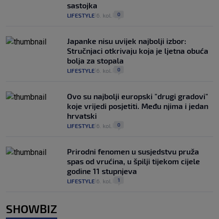
sastojka
0
LIFESTYLE
6. kol.
|
|
Japanke nisu uvijek najbolji izbor:
Stručnjaci otkrivaju koja je ljetna obuća
bolja za stopala
0
LIFESTYLE
6. kol.
|
|
Ovo su najbolji europski "drugi gradovi"
koje vrijedi posjetiti. Među njima i jedan
hrvatski
0
LIFESTYLE
6. kol.
|
|
Prirodni fenomen u susjedstvu pruža
spas od vrućina, u špilji tijekom cijele
godine 11 stupnjeva
1
LIFESTYLE
6. kol.
|
|
SHOWBIZ