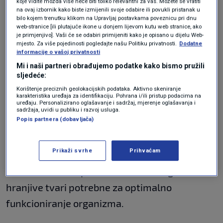
koje vidite možda više neće biti toliko relevantni za vas. Možete se vratiti
liječnikom ili nutricionistom.
na ovaj izbornik kako biste izmijenili svoje odabire ili povukli pristanak u
bilo kojem trenutku klikom na Upravljaj postavkama poveznicu pri dnu
Pobornici ovog trenda tvrde da višednevna
web-stranice [ili plutajuće ikone u donjem lijevom kutu web stranice, ako
je primjenjivo]. Vaši će se odabiri primijeniti kako je opisano u dijelu Web-
prehrana koja se temelji isključivo na
mjesto. Za više pojedinosti pogledajte našu Politiku privatnosti.
Dodatne
informacije o vašoj privatnosti
sardinama može pomoći organizmu da se
Mi i naši partneri obrađujemo podatke kako bismo pružili
"resetira", smanjiti nadutost i ubrzati trošenje
sljedeće:
Korištenje preciznih geolokacijskih podataka. Aktivno skeniranje
masnih zaliha. Sardine se inače smatraju
karakteristika uređaja za identifikaciju. Pohrana i/ili pristup podacima na
uređaju. Personalizirano oglašavanje i sadržaj, mjerenje oglašavanja i
nutritivno vrlo vrijednom namirnicom. Bogate
sadržaja, uvidi u publiku i razvoj usluga.
Popis partnera (dobavljača)
su bjelančevinama, vitaminima B skupine,
vitaminom D i omega-3 masnim kiselinama.
Prikaži svrhe
Prihvaćam
Ipak, stručnjaci upozoravaju da nijedna
namirnica sama po sebi ne može osigurati sve
hranjive tvari potrebne za optimalno
funkcioniranje organizma.