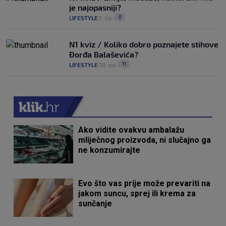
je najopasniji?
0
LIFESTYLE
1. lip.
|
|
N1 kviz / Koliko dobro poznajete stihove
Đorđa Balaševića?
11
LIFESTYLE
18. svi.
|
|
Ako vidite ovakvu ambalažu
mliječnog proizvoda, ni slučajno ga
ne konzumirajte
Evo što vas prije može prevariti na
jakom suncu, sprej ili krema za
sunčanje