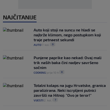
NAJČITANIJE
Auto koji stoji na suncu ne hladi se
najbrže klimom, nego postupkom koji
traje petnaest sekundi
0
AUTO
7. kol.
|
|
Punjene paprike kao nekad: Ovaj mali
trik naših baka čini nadjev savršeno
sočnim
0
COOKING
prije 10 h
|
|
Totalni kolaps na jugu Hrvatske, granica
paralizirana. Neki iscrpljeni putnici
završili na Hitnoj: "Ovo je teror!"
7
VIJESTI
2. kol.
|
|