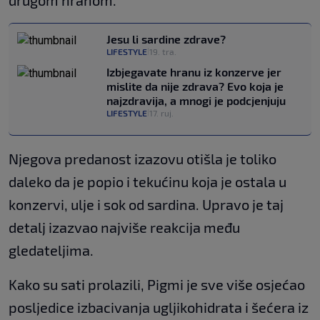
drugom hranom.
Jesu li sardine zdrave?
LIFESTYLE
19. tra.
|
Izbjegavate hranu iz konzerve jer
mislite da nije zdrava? Evo koja je
najzdravija, a mnogi je podcjenjuju
LIFESTYLE
17. ruj.
|
Njegova predanost izazovu otišla je toliko
daleko da je popio i tekućinu koja je ostala u
konzervi, ulje i sok od sardina. Upravo je taj
detalj izazvao najviše reakcija među
gledateljima.
Kako su sati prolazili, Pigmi je sve više osjećao
posljedice izbacivanja ugljikohidrata i šećera iz