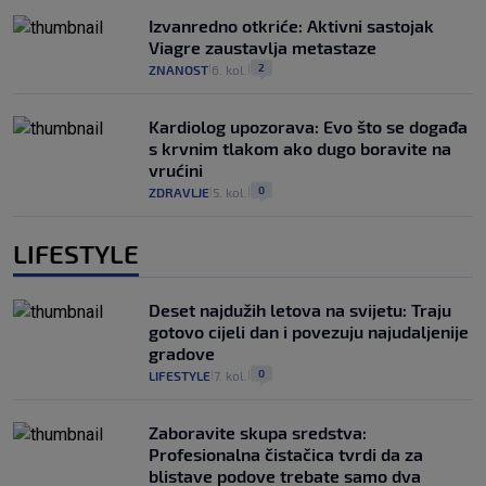
Izvanredno otkriće: Aktivni sastojak
Viagre zaustavlja metastaze
2
ZNANOST
6. kol.
|
|
Kardiolog upozorava: Evo što se događa
s krvnim tlakom ako dugo boravite na
vrućini
0
ZDRAVLJE
5. kol.
|
|
LIFESTYLE
Deset najdužih letova na svijetu: Traju
gotovo cijeli dan i povezuju najudaljenije
gradove
0
LIFESTYLE
7. kol.
|
|
Zaboravite skupa sredstva:
Profesionalna čistačica tvrdi da za
blistave podove trebate samo dva