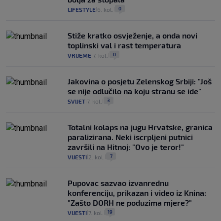
0
LIFESTYLE
6. kol.
|
|
Stiže kratko osvježenje, a onda novi
toplinski val i rast temperatura
0
VRIJEME
7. kol.
|
|
Jakovina o posjetu Zelenskog Srbiji: "Još
se nije odlučilo na koju stranu se ide"
3
SVIJET
7. kol.
|
|
Totalni kolaps na jugu Hrvatske, granica
paralizirana. Neki iscrpljeni putnici
završili na Hitnoj: "Ovo je teror!"
7
VIJESTI
2. kol.
|
|
Pupovac sazvao izvanrednu
konferenciju, prikazan i video iz Knina:
"Zašto DORH ne poduzima mjere?"
19
VIJESTI
7. kol.
|
|