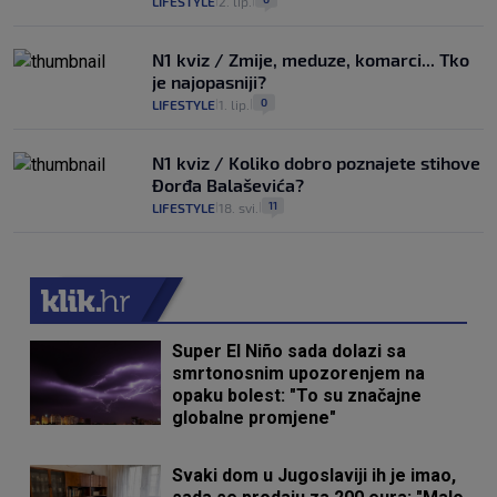
LIFESTYLE
2. lip.
|
|
N1 kviz / Zmije, meduze, komarci... Tko
je najopasniji?
0
LIFESTYLE
1. lip.
|
|
N1 kviz / Koliko dobro poznajete stihove
Đorđa Balaševića?
11
LIFESTYLE
18. svi.
|
|
Super El Niño sada dolazi sa
smrtonosnim upozorenjem na
opaku bolest: "To su značajne
globalne promjene"
Svaki dom u Jugoslaviji ih je imao,