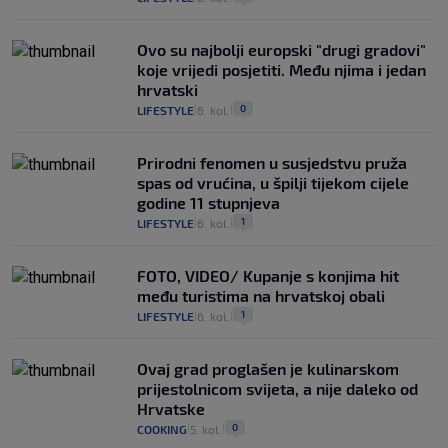
Ovo su najbolji europski "drugi gradovi"
koje vrijedi posjetiti. Među njima i jedan
hrvatski
0
LIFESTYLE
6. kol.
|
|
Prirodni fenomen u susjedstvu pruža
spas od vrućina, u špilji tijekom cijele
godine 11 stupnjeva
1
LIFESTYLE
6. kol.
|
|
FOTO, VIDEO/ Kupanje s konjima hit
među turistima na hrvatskoj obali
1
LIFESTYLE
6. kol.
|
|
Ovaj grad proglašen je kulinarskom
prijestolnicom svijeta, a nije daleko od
Hrvatske
0
COOKING
5. kol.
|
|