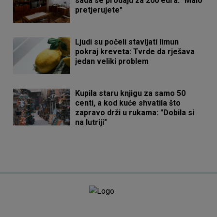
sada se prodaju za 200 eura: "Malo
pretjerujete"
Ljudi su počeli stavljati limun
pokraj kreveta: Tvrde da rješava
jedan veliki problem
Kupila staru knjigu za samo 50
centi, a kod kuće shvatila što
zapravo drži u rukama: "Dobila si
na lutriji"