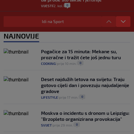
0
VIJESTI
2. kol.
|
|
Izračunali smo koliko košta putovanje
automobilom na Hvar iz Zagreba, a
Idi na Sport
koliko iz Osijeka
14
VIJESTI
2. kol.
NAJNOVIJE
|
|
"Kći je otišla na more, a zaboravila
zdravstvenu iskaznicu". Kakva su prava
Pogačice za 15 minuta: Mekane su,
pacijenata izvan mjesta prebivališta?
prozračne i tražit ćete još jednu turu
1
VIJESTI
1. kol.
|
|
0
COOKING
prije 10 min.
|
|
Deset najdužih letova na svijetu: Traju
gotovo cijeli dan i povezuju najudaljenije
gradove
0
LIFESTYLE
prije 17 min.
|
|
Moskva o incidentu s dronom u Leipzigu:
"Brzopleto organizirana provokacija"
0
SVIJET
prije 29 min.
|
|