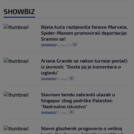
SHOWBIZ
Bijela kuća razbjesnila fanove Marvela,
Spider-Manom promovirali deportacije:
Sramim se!
0
SHOWBIZ
prije 2 h
|
|
Ariana Grande se nakon turneje povlači
iz javnosti: "Dosta joj je komentara o
izgledu"
0
SHOWBIZ
4. kol.
|
|
Slavnom bendu zabranili ulazak u
Singapur zbog podrške Palestini:
"Nadrealno iskustvo"
0
SHOWBIZ
3. kol.
|
|
Slavni glazbenik progovorio o velikoj