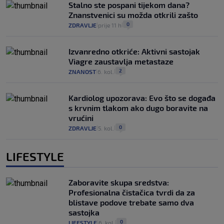
Stalno ste pospani tijekom dana?
Znanstvenici su možda otkrili zašto
0
ZDRAVLJE
prije 11 h
|
|
Izvanredno otkriće: Aktivni sastojak
Viagre zaustavlja metastaze
2
ZNANOST
6. kol.
|
|
Kardiolog upozorava: Evo što se događa
s krvnim tlakom ako dugo boravite na
vrućini
0
ZDRAVLJE
5. kol.
|
|
LIFESTYLE
Zaboravite skupa sredstva:
Profesionalna čistačica tvrdi da za
blistave podove trebate samo dva
sastojka
0
LIFESTYLE
6. kol.
|
|