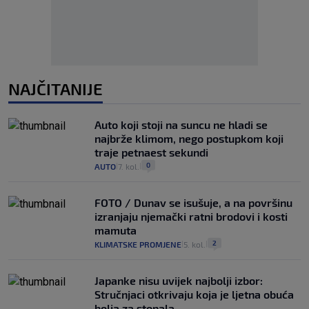
NAJČITANIJE
Auto koji stoji na suncu ne hladi se
najbrže klimom, nego postupkom koji
traje petnaest sekundi
0
AUTO
7. kol.
|
|
FOTO / Dunav se isušuje, a na površinu
izranjaju njemački ratni brodovi i kosti
mamuta
2
KLIMATSKE PROMJENE
5. kol.
|
|
Japanke nisu uvijek najbolji izbor:
Stručnjaci otkrivaju koja je ljetna obuća
bolja za stopala