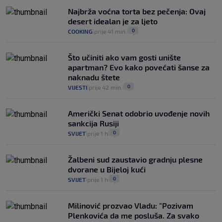
Najbrža voćna torta bez pečenja: Ovaj
desert idealan je za ljeto
0
COOKING
prije 41 min.
|
|
Što učiniti ako vam gosti unište
apartman? Evo kako povećati šanse za
naknadu štete
0
VIJESTI
prije 42 min.
|
|
Američki Senat odobrio uvođenje novih
sankcija Rusiji
0
SVIJET
prije 1 h
|
|
Žalbeni sud zaustavio gradnju plesne
dvorane u Bijeloj kući
0
SVIJET
prije 1 h
|
|
Milinović prozvao Vladu: "Pozivam
Plenkovića da me posluša. Za svako