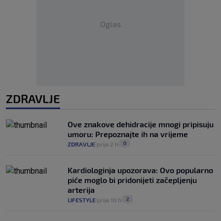
Oglas
ZDRAVLJE
Ove znakove dehidracije mnogi pripisuju
umoru: Prepoznajte ih na vrijeme
0
ZDRAVLJE
prije 2 h
|
|
Kardiologinja upozorava: Ovo popularno
piće moglo bi pridonijeti začepljenju
arterija
2
LIFESTYLE
prije 10 h
|
|