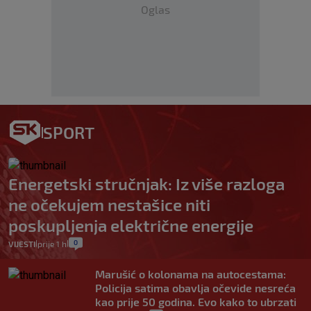
Oglas
SPORT
Energetski stručnjak: Iz više razloga
ne očekujem nestašice niti
poskupljenja električne energije
0
VIJESTI
prije 1 h
|
|
Marušić o kolonama na autocestama:
Policija satima obavlja očevide nesreća
kao prije 50 godina. Evo kako to ubrzati