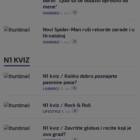
borbi: "Ljudi su se dolazili oprostiti od
mene"
0
SHOWBIZ
3. kol.
|
|
Novi Spider-Man ruši rekorde zarade i u
Hrvatskoj
0
SHOWBIZ
3. kol.
|
|
N1 KVIZ
N1 kviz / Koliko dobro poznajete
pasmine pasa?
0
LJUBIMCI
13. lip.
|
|
N1 kviz / Rock & Roll
0
LIFESTYLE
8. lip.
|
|
N1 kviz / Zavrtite globus i recite koji je
ovo grad?
0