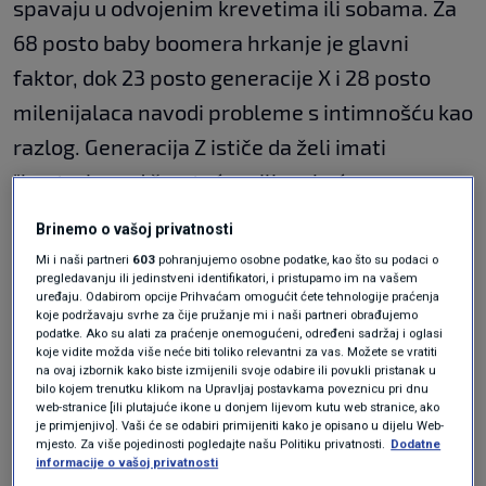
spavaju u odvojenim krevetima ili sobama. Za
68 posto baby boomera hrkanje je glavni
faktor, dok 23 posto generacije X i 28 posto
milenijalaca navodi probleme s intimnošću kao
razlog. Generacija Z ističe da želi imati
"kontrolu nad čvrstoćom ili mekoćom svog
madraca", prenosi
Index
.
Brinemo o vašoj privatnosti
Mi i naši partneri
603
pohranjujemo osobne podatke, kao što su podaci o
pregledavanju ili jedinstveni identifikatori, i pristupamo im na vašem
Profesorica sa Sveučilišta Lancaster
Hilary
uređaju. Odabirom opcije Prihvaćam omogućit ćete tehnologije praćenja
koje podržavaju svrhe za čije pružanje mi i naši partneri obrađujemo
Hinds
kaže da su parovi krajem 19. stoljeća
podatke. Ako su alati za praćenje onemogućeni, određeni sadržaj i oglasi
počeli spavati u odvojenim krevetima, što je
koje vidite možda više neće biti toliko relevantni za vas. Možete se vratiti
na ovaj izbornik kako biste izmijenili svoje odabire ili povukli pristanak u
bila zdravstvena mjera opreza. U svojoj knjizi A
bilo kojem trenutku klikom na Upravljaj postavkama poveznicu pri dnu
web-stranice [ili plutajuće ikone u donjem lijevom kutu web stranice, ako
Cultural History of Twin Beds Hinds navodi da
je primjenjivo]. Vaši će se odabiri primijeniti kako je opisano u dijelu Web-
mjesto. Za više pojedinosti pogledajte našu Politiku privatnosti.
Dodatne
su liječnici tada upozoravali na "strašne
informacije o vašoj privatnosti