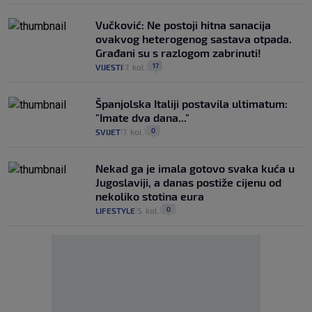
Vučković: Ne postoji hitna sanacija
ovakvog heterogenog sastava otpada.
Građani su s razlogom zabrinuti!
17
VIJESTI
7. kol.
|
|
Španjolska Italiji postavila ultimatum:
"Imate dva dana..."
0
SVIJET
7. kol.
|
|
Nekad ga je imala gotovo svaka kuća u
Jugoslaviji, a danas postiže cijenu od
nekoliko stotina eura
0
LIFESTYLE
5. kol.
|
|