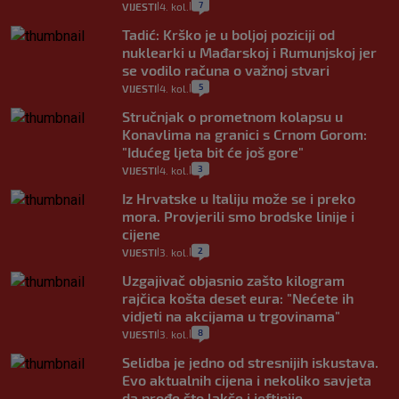
7
VIJESTI
4. kol.
|
|
Tadić: Krško je u boljoj poziciji od
nuklearki u Mađarskoj i Rumunjskoj jer
se vodilo računa o važnoj stvari
5
VIJESTI
4. kol.
|
|
Stručnjak o prometnom kolapsu u
Konavlima na granici s Crnom Gorom:
"Idućeg ljeta bit će još gore"
3
VIJESTI
4. kol.
|
|
Iz Hrvatske u Italiju može se i preko
mora. Provjerili smo brodske linije i
cijene
2
VIJESTI
3. kol.
|
|
Uzgajivač objasnio zašto kilogram
rajčica košta deset eura: "Nećete ih
vidjeti na akcijama u trgovinama"
8
VIJESTI
3. kol.
|
|
Selidba je jedno od stresnijih iskustava.
Evo aktualnih cijena i nekoliko savjeta
da prođe što lakše i jeftinije