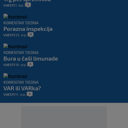
5
VIJESTI
1. kol.
|
|
KOMENTAR TJEDNA
Porazna inspekcija
11
VIJESTI
25. srp.
|
|
KOMENTAR TJEDNA
Bura u čaši limunade
0
VIJESTI
18. srp.
|
|
KOMENTAR TJEDNA
VAR ili VARka?
4
VIJESTI
11. srp.
|
|