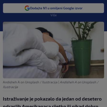
Dodajte N1 u omiljeni Google izvor
Više
Andisheh A on Unsplash / Ilustracija
|
Andisheh A on Unsplash /
Ilustracija
Istraživanje je pokazalo da jedan od desetero
odraslih Amerikanaca rijetko ili nikad dobro