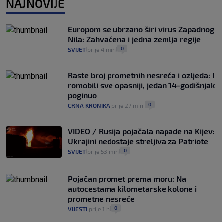
NAJNOVIJE
Izračunali smo koliko košta putovanje
automobilom na Hvar iz Zagreba, a
Europom se ubrzano širi virus Zapadnog
koliko iz Osijeka
Nila: Zahvaćena i jedna zemlja regije
14
VIJESTI
2. kol.
|
|
0
SVIJET
prije 4 min
|
|
Raste broj prometnih nesreća i ozljeda: I
romobili sve opasniji, jedan 14-godišnjak
poginuo
0
CRNA KRONIKA
prije 27 min
|
|
VIDEO / Rusija pojačala napade na Kijev:
Ukrajini nedostaje streljiva za Patriote
0
SVIJET
prije 53 min
|
|
Pojačan promet prema moru: Na
autocestama kilometarske kolone i
prometne nesreće
0
VIJESTI
prije 1 h
|
|