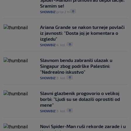
Sramim se!
0
SHOWBIZ
prije 2 h
|
|
Ariana Grande se nakon turneje povlači
iz javnosti: "Dosta joj je komentara o
izgledu"
0
SHOWBIZ
4. kol.
|
|
Slavnom bendu zabranili ulazak u
Singapur zbog podrške Palestini:
"Nadrealno iskustvo"
0
SHOWBIZ
3. kol.
|
|
Slavni glazbenik progovorio o velikoj
borbi: "Ljudi su se dolazili oprostiti od
mene"
0
SHOWBIZ
3. kol.
|
|
Novi Spider-Man ruši rekorde zarade i u