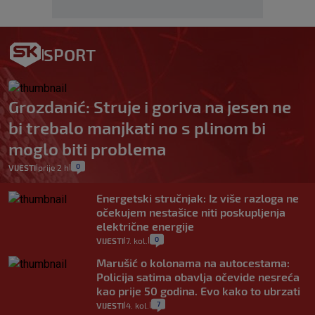
SPORT
Grozdanić: Struje i goriva na jesen ne
bi trebalo manjkati no s plinom bi
moglo biti problema
0
VIJESTI
prije 2 h
|
|
Energetski stručnjak: Iz više razloga ne
očekujem nestašice niti poskupljenja
električne energije
0
VIJESTI
7. kol.
|
|
Marušić o kolonama na autocestama:
Policija satima obavlja očevide nesreća
kao prije 50 godina. Evo kako to ubrzati
7
VIJESTI
4. kol.
|
|