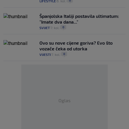
0
LIFESTYLE
6. kol.
|
|
Španjolska Italiji postavila ultimatum:
"Imate dva dana..."
0
SVIJET
7. kol.
|
|
Ovo su nove cijene goriva? Evo što
vozače čeka od utorka
0
VIJESTI
7. kol.
|
|
Oglas