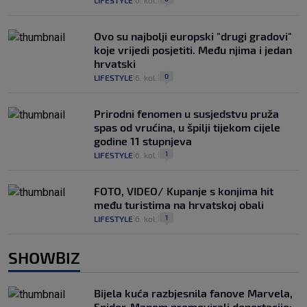
LIFESTYLE
6. kol.
Ovo su najbolji europski "drugi gradovi"
koje vrijedi posjetiti. Među njima i jedan
hrvatski
0
LIFESTYLE
6. kol.
|
|
Prirodni fenomen u susjedstvu pruža
spas od vrućina, u špilji tijekom cijele
godine 11 stupnjeva
1
LIFESTYLE
6. kol.
|
|
FOTO, VIDEO/ Kupanje s konjima hit
među turistima na hrvatskoj obali
1
LIFESTYLE
6. kol.
|
|
SHOWBIZ
Bijela kuća razbjesnila fanove Marvela,
Spider-Manom promovirali deportacije: