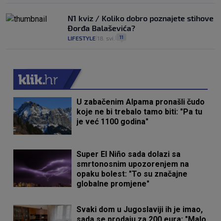
N1 kviz / Koliko dobro poznajete stihove
Đorđa Balaševića?
11
LIFESTYLE
18. svi.
|
|
U zabačenim Alpama pronašli čudo
koje ne bi trebalo tamo biti: "Pa tu
je već 1100 godina"
Super El Niño sada dolazi sa
smrtonosnim upozorenjem na
opaku bolest: "To su značajne
globalne promjene"
Svaki dom u Jugoslaviji ih je imao,
sada se prodaju za 200 eura: "Malo