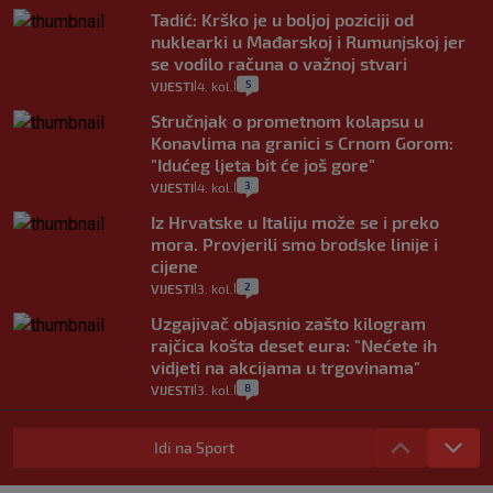
Tadić: Krško je u boljoj poziciji od
nuklearki u Mađarskoj i Rumunjskoj jer
se vodilo računa o važnoj stvari
5
VIJESTI
4. kol.
|
|
Stručnjak o prometnom kolapsu u
Konavlima na granici s Crnom Gorom:
"Idućeg ljeta bit će još gore"
3
VIJESTI
4. kol.
|
|
Iz Hrvatske u Italiju može se i preko
mora. Provjerili smo brodske linije i
cijene
2
VIJESTI
3. kol.
|
|
Uzgajivač objasnio zašto kilogram
rajčica košta deset eura: "Nećete ih
vidjeti na akcijama u trgovinama"
8
VIJESTI
3. kol.
|
|
Selidba je jedno od stresnijih iskustava.
Evo aktualnih cijena i nekoliko savjeta
Idi na Sport
da prođe što lakše i jeftinije
0
VIJESTI
2. kol.
|
|