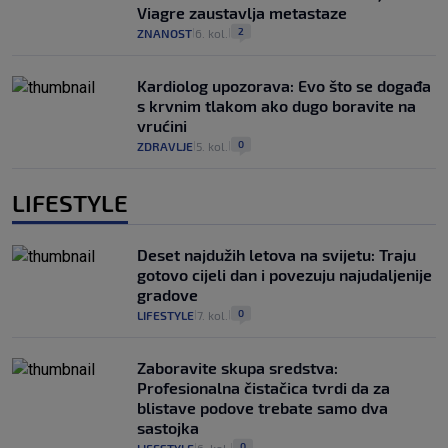
Viagre zaustavlja metastaze
2
ZNANOST
6. kol.
|
|
Kardiolog upozorava: Evo što se događa
s krvnim tlakom ako dugo boravite na
vrućini
0
ZDRAVLJE
5. kol.
|
|
LIFESTYLE
Deset najdužih letova na svijetu: Traju
gotovo cijeli dan i povezuju najudaljenije
gradove
0
LIFESTYLE
7. kol.
|
|
Zaboravite skupa sredstva:
Profesionalna čistačica tvrdi da za
blistave podove trebate samo dva
sastojka
0
|
|