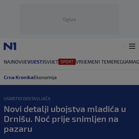
Oglas
NAJNOVIJE
VIJESTI
SVIJET
VRIJEME
N1 TEME
REGIJA
MAG
Crna Kronika
Ekonomija
USMRTIO DOSTAVLJAČA
Novi detalji ubojstva mladića u
Drnišu. Noć prije snimljen na
pazaru