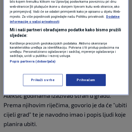
bilo kojem trenutku klikom na Upravljaj postavkama poveznicu pri dnu
web-stranice [ili plutajuće ikone u donjem lijevom kutu web stranice, ako
je primjenjivo]. Vaši će se odabiri primijeniti kako je opisano u dijelu Web-
Aleksić je, prema neslužbenim informacijama,
mjesto. Za više pojedinosti pogledajte našu Politiku privatnosti.
Dodatne
informacije o vašoj privatnosti
oko 3 sata u noći snimljen na pazaru u Drnišu.
Mi i naši partneri obrađujemo podatke kako bismo pružili
Navodno se nakon toga uputio prema selima
sljedeće:
Korištenje preciznih geolokacijskih podataka. Aktivno skeniranje
dijelu grada Varoš i selu Lišnjak na Promini.
karakteristika uređaja za identifikaciju. Pohrana i/ili pristup podacima na
uređaju. Personalizirano oglašavanje i sadržaj, mjerenje oglašavanja i
sadržaja, uvidi u publiku i razvoj usluga.
Mještani tvrde da je
Popis partnera (dobavljača)
godinama izazivao strah
Prikaži svrhe
Prihvaćam
Mještani s kojima smo razgovarali tvrde da je
Aleksić godinama izazivao strah u gradu.
Prema njihovim riječima, govorio je da će "ubiti
cijeli grad" te je navodno imao i popis ljudi koje
planira ubiti.