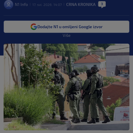
3
N1 Info
CRNA KRONIKA
17. svi. 2026. 14:07
|
|
|
Dodajte N1 u omiljeni Google izvor
Više