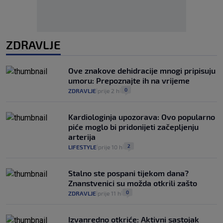
ZDRAVLJE
Ove znakove dehidracije mnogi pripisuju
umoru: Prepoznajte ih na vrijeme
0
ZDRAVLJE
prije 2 h
|
|
Kardiologinja upozorava: Ovo popularno
piće moglo bi pridonijeti začepljenju
arterija
2
LIFESTYLE
prije 10 h
|
|
Stalno ste pospani tijekom dana?
Znanstvenici su možda otkrili zašto
0
ZDRAVLJE
prije 11 h
|
|
Izvanredno otkriće: Aktivni sastojak