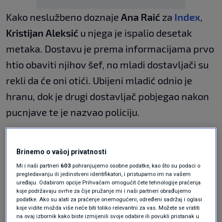
Kako neslužbeno doznaje
Ana Raić
za
Index
,
Kristijan Aleksić
u njega je ispalio desetak
metaka. Dostavu je prema informacijama prvo
htio obaviti njihov šef, no mladi dostavljači su
rekli da će oni otići. Ubijeni mladić odnio je
hranu, dok je drugi dostavljač pobjegao nakon
pucnjave te je nazvao policiju.
FOTO, VIDEO / Traje potraga u
Drnišu: Policija s dugim cijevima i
Brinemo o vašoj privatnosti
helikopterima traži ubojicu.
Mi i naši partneri
603
pohranjujemo osobne podatke, kao što su podaci o
Pripremao se za bijeg?
pregledavanju ili jedinstveni identifikatori, i pristupamo im na vašem
VIJESTI
17. svi.
|
uređaju. Odabirom opcije Prihvaćam omogućit ćete tehnologije praćenja
Policija objavila sliku Kristijana
koje podržavaju svrhe za čije pružanje mi i naši partneri obrađujemo
podatke. Ako su alati za praćenje onemogućeni, određeni sadržaj i oglasi
Aleksića, poslala posebno
koje vidite možda više neće biti toliko relevantni za vas. Možete se vratiti
upozorenje građanima
na ovaj izbornik kako biste izmijenili svoje odabire ili povukli pristanak u
VIJESTI
17. svi.
|