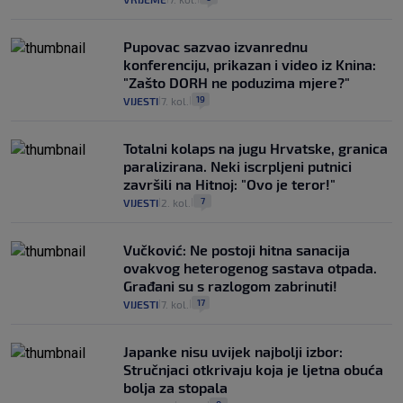
Pupovac sazvao izvanrednu
konferenciju, prikazan i video iz Knina:
"Zašto DORH ne poduzima mjere?"
19
VIJESTI
7. kol.
|
|
Totalni kolaps na jugu Hrvatske, granica
paralizirana. Neki iscrpljeni putnici
završili na Hitnoj: "Ovo je teror!"
7
VIJESTI
2. kol.
|
|
Vučković: Ne postoji hitna sanacija
ovakvog heterogenog sastava otpada.
Građani su s razlogom zabrinuti!
17
VIJESTI
7. kol.
|
|
Japanke nisu uvijek najbolji izbor:
Stručnjaci otkrivaju koja je ljetna obuća
bolja za stopala