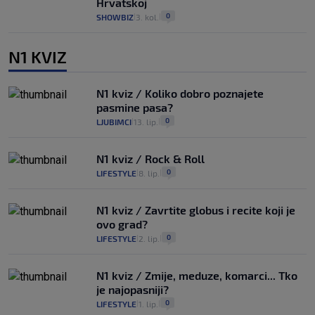
Hrvatskoj
0
SHOWBIZ
3. kol.
|
|
N1 KVIZ
N1 kviz / Koliko dobro poznajete
pasmine pasa?
0
LJUBIMCI
13. lip.
|
|
N1 kviz / Rock & Roll
0
LIFESTYLE
8. lip.
|
|
N1 kviz / Zavrtite globus i recite koji je
ovo grad?
0
LIFESTYLE
2. lip.
|
|
N1 kviz / Zmije, meduze, komarci... Tko
je najopasniji?
0
LIFESTYLE
1. lip.
|
|