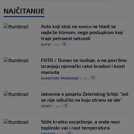
NAJČITANIJE
Auto koji stoji na suncu ne hladi se
najbrže klimom, nego postupkom koji
traje petnaest sekundi
0
AUTO
7. kol.
|
|
FOTO / Dunav se isušuje, a na površinu
izranjaju njemački ratni brodovi i kosti
mamuta
2
KLIMATSKE PROMJENE
5. kol.
|
|
Jakovina o posjetu Zelenskog Srbiji: "Još
se nije odlučilo na koju stranu se ide"
3
SVIJET
7. kol.
|
|
Stiže kratko osvježenje, a onda novi
toplinski val i rast temperatura
0
VRIJEME
7. kol.
|
|