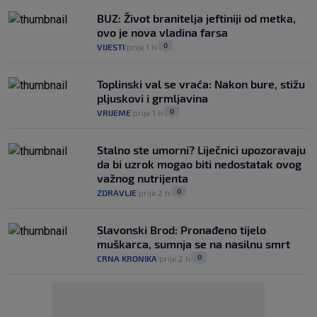
BUZ: Život branitelja jeftiniji od metka,
ovo je nova vladina farsa
0
VIJESTI
prije 1 h
|
|
Toplinski val se vraća: Nakon bure, stižu
pljuskovi i grmljavina
0
VRIJEME
prije 1 h
|
|
Stalno ste umorni? Liječnici upozoravaju
da bi uzrok mogao biti nedostatak ovog
važnog nutrijenta
0
ZDRAVLJE
prije 2 h
|
|
Slavonski Brod: Pronađeno tijelo
muškarca, sumnja se na nasilnu smrt
0
CRNA KRONIKA
prije 2 h
|
|