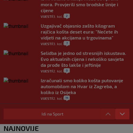
mora. Provjerili smo brodske linije i
cijene
2
VIJESTI
3. kol.
|
|
Uzgajivač objasnio zašto kilogram
rajčica košta deset eura: "Nećete ih
vidjeti na akcijama u trgovinama"
7
VIJESTI
3. kol.
|
|
Selidba je jedno od stresnijih iskustava.
Evo aktualnih cijena i nekoliko savjeta
da prođe što lakše i jeftinije
0
VIJESTI
2. kol.
|
|
Izračunali smo koliko košta putovanje
automobilom na Hvar iz Zagreba, a
koliko iz Osijeka
14
VIJESTI
2. kol.
|
|
"Kći je otišla na more, a zaboravila
zdravstvenu iskaznicu". Kakva su prava
Idi na Sport
pacijenata izvan mjesta prebivališta?
1
VIJESTI
1. kol.
NAJNOVIJE
|
|