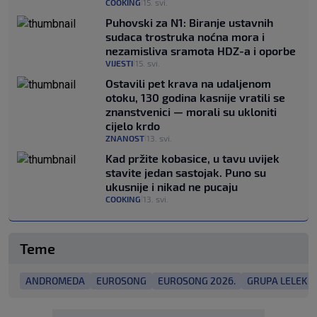
COOKING
15. svi.
|
Puhovski za N1: Biranje ustavnih
sudaca trostruka noćna mora i
nezamisliva sramota HDZ-a i oporbe
VIJESTI
15. svi.
|
Ostavili pet krava na udaljenom
otoku, 130 godina kasnije vratili se
znanstvenici — morali su ukloniti
cijelo krdo
ZNANOST
13. svi.
|
Kad pržite kobasice, u tavu uvijek
stavite jedan sastojak. Puno su
ukusnije i nikad ne pucaju
COOKING
13. svi.
|
Teme
ANDROMEDA
EUROSONG
EUROSONG 2026.
GRUPA LELEK