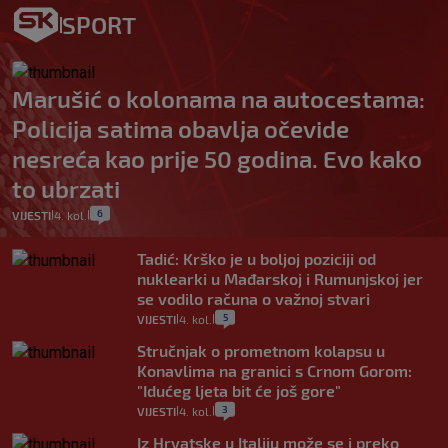
SPORT
Marušić o kolonama na autocestama:
Policija satima obavlja očevide
nesreća kao prije 50 godina. Evo kako
to ubrzati
6
VIJESTI
4. kol.
|
|
Tadić: Krško je u boljoj poziciji od
nuklearki u Mađarskoj i Rumunjskoj jer
se vodilo računa o važnoj stvari
5
VIJESTI
4. kol.
|
|
Stručnjak o prometnom kolapsu u
Konavlima na granici s Crnom Gorom:
"Idućeg ljeta bit će još gore"
3
VIJESTI
4. kol.
|
|
Iz Hrvatske u Italiju može se i preko