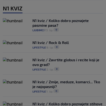
N1 KVIZ
N1 kviz / Koliko dobro poznajete
pasmine pasa?
0
LJUBIMCI
13. lip.
|
|
N1 kviz / Rock & Roll
0
LIFESTYLE
8. lip.
|
|
N1 kviz / Zavrtite globus i recite koji je
ovo grad?
0
LIFESTYLE
2. lip.
|
|
N1 kviz / Zmije, meduze, komarci... Tko
je najopasniji?
0
LIFESTYLE
1. lip.
|
|
N1 kviz / Koliko dobro poznajete stihove