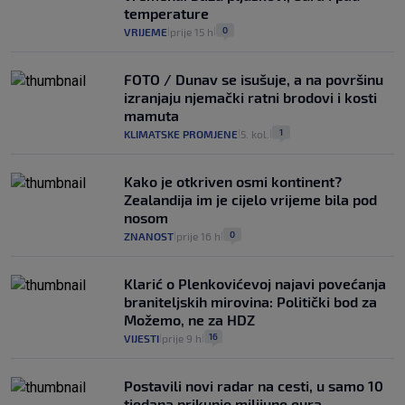
temperature
0
VRIJEME
prije 15 h
|
|
FOTO / Dunav se isušuje, a na površinu
izranjaju njemački ratni brodovi i kosti
mamuta
1
KLIMATSKE PROMJENE
5. kol.
|
|
Kako je otkriven osmi kontinent?
Zealandija im je cijelo vrijeme bila pod
nosom
0
ZNANOST
prije 16 h
|
|
Klarić o Plenkovićevoj najavi povećanja
braniteljskih mirovina: Politički bod za
Možemo, ne za HDZ
16
VIJESTI
prije 9 h
|
|
Postavili novi radar na cesti, u samo 10
tjedana prikupio milijune eura