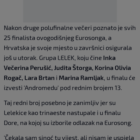
Nakon druge polufinalne večeri poznato je svih
25 finalista ovogodišnjeg Eurosonga, a
Hrvatska je svoje mjesto u završnici osigurala
još u utorak. Grupa LELEK, koju čine
Inka
Večerina Perušić, Judita Štorga, Korina Olivia
Rogač, Lara Brtan
i
Marina Ramljak
, u finalu će
izvesti 'Andromedu' pod rednim brojem 13.
Taj redni broj posebno je zanimljiv jer su
Lelekice kao trinaeste nastupale i u finalu
Dore, na kojoj su izborile odlazak na Eurosong.
'Čekala sam sinoć tu vijest, ali nisam je uspjela