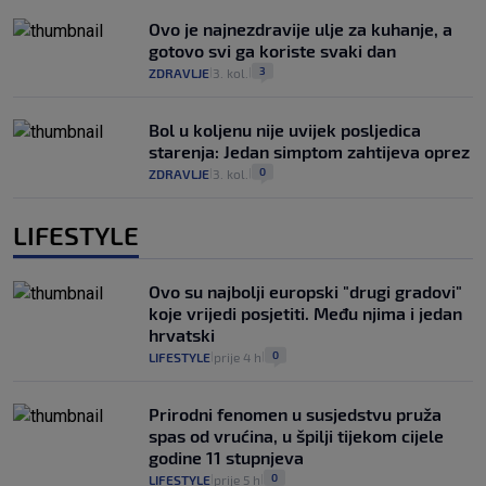
Ovo je najnezdravije ulje za kuhanje, a
gotovo svi ga koriste svaki dan
3
ZDRAVLJE
3. kol.
|
|
Bol u koljenu nije uvijek posljedica
starenja: Jedan simptom zahtijeva oprez
0
ZDRAVLJE
3. kol.
|
|
LIFESTYLE
Ovo su najbolji europski "drugi gradovi"
koje vrijedi posjetiti. Među njima i jedan
hrvatski
0
LIFESTYLE
prije 4 h
|
|
Prirodni fenomen u susjedstvu pruža
spas od vrućina, u špilji tijekom cijele
godine 11 stupnjeva
0
LIFESTYLE
prije 5 h
|
|