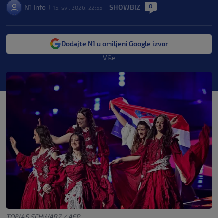
0
N1 Info
SHOWBIZ
15. svi. 2026. 22:55
|
|
|
Dodajte N1 u omiljeni Google izvor
Više
TOBIAS SCHWARZ / AFP