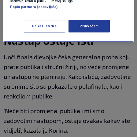
Objavljen redoslijed nastupa u finalu
sadržaja, uvidi u publiku i razvoj usluga.
Popis partnera (dobavljača)
Eurosonga, evo kad nastupaju
Lelekice i kako stoje na kladionicama
SHOWBIZ
15. svi.
|
Prikaži svrhe
Prihvaćam
Nastup ostaje isti
Uoči finala djevojke čeka generalna proba koju
prate publika i stručni žiriji, no veće promjene
u nastupu ne planiraju. Kako ističu, zadovoljne
su onime što su pokazale u polufinalu, kao i
reakcijom publike.
'Neće biti promjena, publika i mi smo
zadovoljni nastupom, ostaje ovakav kakav ste
vidjeli', kazala je Korina.