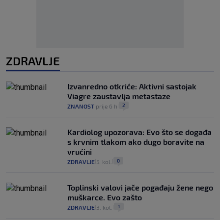
ZDRAVLJE
Izvanredno otkriće: Aktivni sastojak
Viagre zaustavlja metastaze
2
ZNANOST
prije 6 h
|
|
Kardiolog upozorava: Evo što se događa
s krvnim tlakom ako dugo boravite na
vrućini
0
ZDRAVLJE
5. kol.
|
|
Toplinski valovi jače pogađaju žene nego
muškarce. Evo zašto
1
ZDRAVLJE
3. kol.
|
|