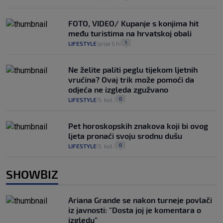
FOTO, VIDEO/ Kupanje s konjima hit
među turistima na hrvatskoj obali
1
LIFESTYLE
prije 5 h
|
|
Ne želite paliti peglu tijekom ljetnih
vrućina? Ovaj trik može pomoći da
odjeća ne izgleda zgužvano
0
LIFESTYLE
5. kol.
|
|
Pet horoskopskih znakova koji bi ovog
ljeta pronaći svoju srodnu dušu
0
LIFESTYLE
5. kol.
|
|
SHOWBIZ
Ariana Grande se nakon turneje povlači
iz javnosti: "Dosta joj je komentara o
izgledu"