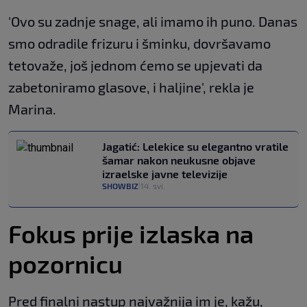
'Ovo su zadnje snage, ali imamo ih puno. Danas
smo odradile frizuru i šminku, dovršavamo
tetovaže, još jednom ćemo se upjevati da
zabetoniramo glasove, i haljine', rekla je
Marina.
Jagatić: Lelekice su elegantno vratile
šamar nakon neukusne objave
izraelske javne televizije
SHOWBIZ
14. svi.
|
Fokus prije izlaska na
pozornicu
Pred finalni nastup najvažnija im je, kažu,