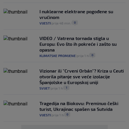
I nuklearne elektrane pogođene su
vrućinom
0
VIJESTI
prije 48 min.
|
|
VIDEO / Vatrena tornada stigla u
Europu: Evo što ih pokreće i zašto su
opasna
0
KLIMATSKE PROMJENE
prije 1 h
|
|
Vizionar ili "Crveni Orbán"? Kriza u Ceuti
otvorila pitanje sve veće izolacije
Španjolske u Europskoj uniji
1
SVIJET
prije 1 h
|
|
Tragedija na Biokovu: Preminuo češki
turist, Ukrajinac spašen sa Sutvida
0
VIJESTI
prije 1 h
|
|