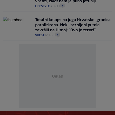
vratiti, život nam je puno jeftiniji"
2
LIFESTYLE
4. kol.
|
|
Totalni kolaps na jugu Hrvatske, granica
paralizirana. Neki iscrpljeni putnici
završili na Hitnoj: "Ovo je teror!"
8
VIJESTI
2. kol.
|
|
Oglas