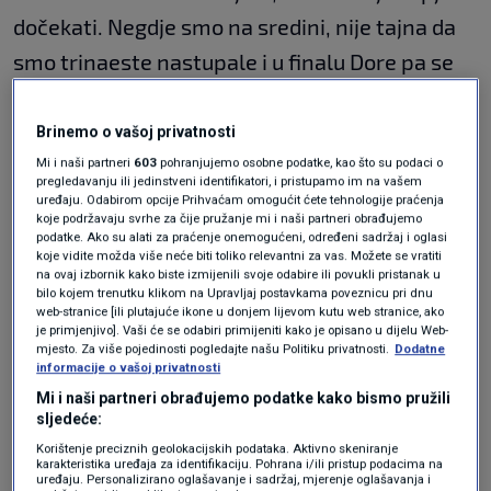
dočekati. Negdje smo na sredini, nije tajna da
smo trinaeste nastupale i u finalu Dore pa se
nadamo da je to neki znak, bilo bi lijepo', rekla
je Marina Ramljak za
HRT
.
Brinemo o vašoj privatnosti
Mi i naši partneri
603
pohranjujemo osobne podatke, kao što su podaci o
Korina Olivia Rogač ipak ne pridaje preveliku
pregledavanju ili jedinstveni identifikatori, i pristupamo im na vašem
uređaju. Odabirom opcije Prihvaćam omogućit ćete tehnologije praćenja
važnost redoslijedu nastupanja.
koje podržavaju svrhe za čije pružanje mi i naši partneri obrađujemo
podatke. Ako su alati za praćenje onemogućeni, određeni sadržaj i oglasi
koje vidite možda više neće biti toliko relevantni za vas. Možete se vratiti
'Ne razmišljam o tom redoslijedu nastupanja
na ovaj izbornik kako biste izmijenili svoje odabire ili povukli pristanak u
bilo kojem trenutku klikom na Upravljaj postavkama poveznicu pri dnu
kao nečemu što utječe na rezultate, vidjet
web-stranice [ili plutajuće ikone u donjem lijevom kutu web stranice, ako
je primjenjivo]. Vaši će se odabiri primijeniti kako je opisano u dijelu Web-
ćemo', dodala je.
mjesto. Za više pojedinosti pogledajte našu Politiku privatnosti.
Dodatne
informacije o vašoj privatnosti
Mi i naši partneri obrađujemo podatke kako bismo pružili
Lelekice otkrile kojim bi plasmanom
sljedeće:
bile zadovoljne: "To je već za doček
na Trgu..."
Korištenje preciznih geolokacijskih podataka. Aktivno skeniranje
karakteristika uređaja za identifikaciju. Pohrana i/ili pristup podacima na
SHOWBIZ
15. svi.
|
uređaju. Personalizirano oglašavanje i sadržaj, mjerenje oglašavanja i