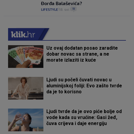
Đorđa Balaševića?
11
LIFESTYLE
18. svi.
|
|
Uz ovaj dodatan posao zaradite
dobar novac sa strane, a ne
morate izlaziti iz kuće
Ljudi su počeli čuvati novac u
aluminijskoj foliji: Evo zašto tvrde
da je to korisno
Ljudi tvrde da je ovo piće bolje od
vode kada su vrućine: Gasi žeđ,
čuva crijeva i daje energiju