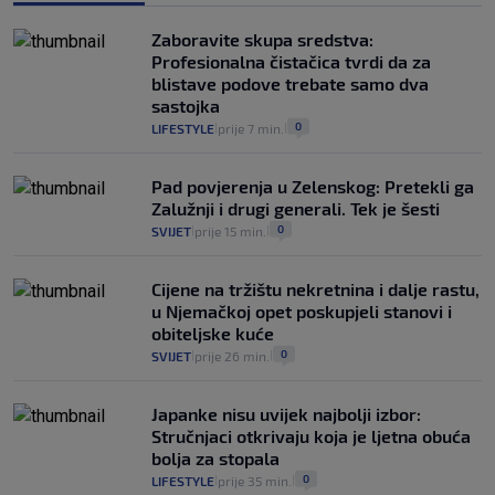
Provjerili smo "što ćemo onda" ako
Plenković na 15 dana ukine mjere: "Ne bi
Zaboravite skupa sredstva:
se dogodilo ništa. Vlada se zaljubila u te
Profesionalna čistačica tvrdi da za
intervencije"
blistave podove trebate samo dva
25
VIJESTI
30. srp.
|
|
sastojka
0
LIFESTYLE
prije 7 min.
|
|
Pad povjerenja u Zelenskog: Pretekli ga
Zalužnji i drugi generali. Tek je šesti
0
SVIJET
prije 15 min.
|
|
Cijene na tržištu nekretnina i dalje rastu,
u Njemačkoj opet poskupjeli stanovi i
obiteljske kuće
0
SVIJET
prije 26 min.
|
|
Japanke nisu uvijek najbolji izbor:
Stručnjaci otkrivaju koja je ljetna obuća
bolja za stopala
0
LIFESTYLE
prije 35 min.
|
|