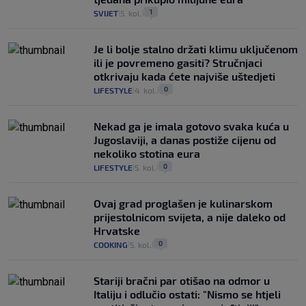
1
SVIJET
5. kol.
|
|
Je li bolje stalno držati klimu uključenom
ili je povremeno gasiti? Stručnjaci
otkrivaju kada ćete najviše uštedjeti
0
LIFESTYLE
4. kol.
|
|
Nekad ga je imala gotovo svaka kuća u
Jugoslaviji, a danas postiže cijenu od
nekoliko stotina eura
0
LIFESTYLE
5. kol.
|
|
Ovaj grad proglašen je kulinarskom
prijestolnicom svijeta, a nije daleko od
Hrvatske
0
COOKING
5. kol.
|
|
Stariji bračni par otišao na odmor u
Italiju i odlučio ostati: "Nismo se htjeli