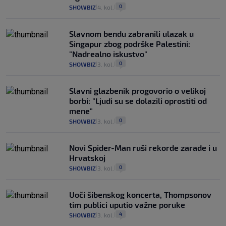
0
SHOWBIZ
4. kol.
|
|
Slavnom bendu zabranili ulazak u
Singapur zbog podrške Palestini:
"Nadrealno iskustvo"
0
SHOWBIZ
3. kol.
|
|
Slavni glazbenik progovorio o velikoj
borbi: "Ljudi su se dolazili oprostiti od
mene"
0
SHOWBIZ
3. kol.
|
|
Novi Spider-Man ruši rekorde zarade i u
Hrvatskoj
0
SHOWBIZ
3. kol.
|
|
Uoči šibenskog koncerta, Thompsonov
tim publici uputio važne poruke
4
SHOWBIZ
3. kol.
|
|