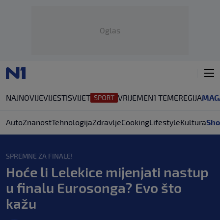
Oglas
NAJNOVIJE
VIJESTI
SVIJET
VRIJEME
N1 TEME
REGIJA
MAG
Auto
Znanost
Tehnologija
Zdravlje
Cooking
Lifestyle
Kultura
Sho
SPREMNE ZA FINALE!
Hoće li Lelekice mijenjati nastup
u finalu Eurosonga? Evo što
kažu