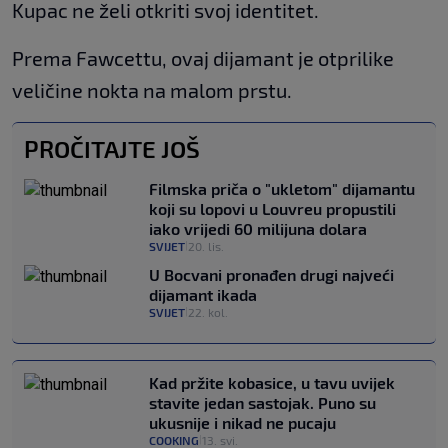
Kupac ne želi otkriti svoj identitet.
Prema Fawcettu, ovaj dijamant je otprilike
veličine nokta na malom prstu.
PROČITAJTE JOŠ
Filmska priča o "ukletom" dijamantu
koji su lopovi u Louvreu propustili
iako vrijedi 60 milijuna dolara
SVIJET
20. lis.
|
U Bocvani pronađen drugi najveći
dijamant ikada
SVIJET
22. kol.
|
Kad pržite kobasice, u tavu uvijek
stavite jedan sastojak. Puno su
ukusnije i nikad ne pucaju
COOKING
13. svi.
|