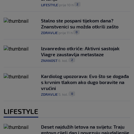
2
LIFESTYLE
prije 10 h
|
|
Stalno ste pospani tijekom dana?
Znanstvenici su možda otkrili zašto
0
ZDRAVLJE
prije 11 h
|
|
Izvanredno otkriće: Aktivni sastojak
Viagre zaustavlja metastaze
2
ZNANOST
6. kol.
|
|
Kardiolog upozorava: Evo što se događa
s krvnim tlakom ako dugo boravite na
vrućini
0
ZDRAVLJE
5. kol.
|
|
LIFESTYLE
Deset najdužih letova na svijetu: Traju
gotovo cijeli dan i povezuju najudaljenije