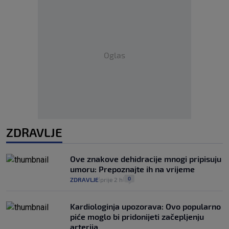
Oglas
ZDRAVLJE
Ove znakove dehidracije mnogi pripisuju
umoru: Prepoznajte ih na vrijeme
0
ZDRAVLJE
prije 2 h
|
|
Kardiologinja upozorava: Ovo popularno
piće moglo bi pridonijeti začepljenju
arterija