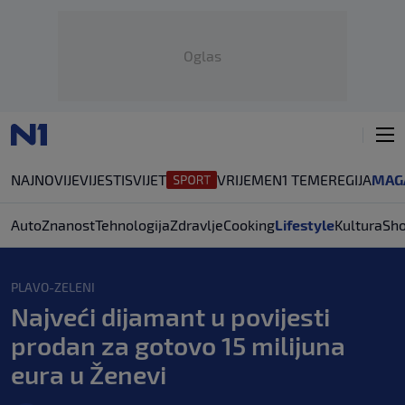
Oglas
NAJNOVIJE
VIJESTI
SVIJET
VRIJEME
N1 TEME
REGIJA
MAG
Auto
Znanost
Tehnologija
Zdravlje
Cooking
Lifestyle
Kultura
Sh
PLAVO-ZELENI
Najveći dijamant u povijesti
prodan za gotovo 15 milijuna
eura u Ženevi