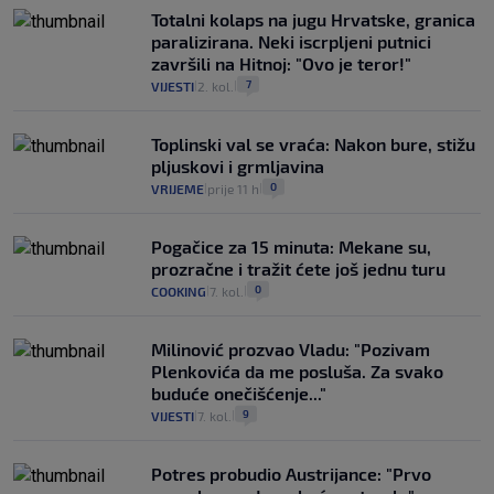
Totalni kolaps na jugu Hrvatske, granica
paralizirana. Neki iscrpljeni putnici
završili na Hitnoj: "Ovo je teror!"
7
VIJESTI
2. kol.
|
|
Toplinski val se vraća: Nakon bure, stižu
pljuskovi i grmljavina
0
VRIJEME
prije 11 h
|
|
Pogačice za 15 minuta: Mekane su,
prozračne i tražit ćete još jednu turu
0
COOKING
7. kol.
|
|
Milinović prozvao Vladu: "Pozivam
Plenkovića da me posluša. Za svako
buduće onečišćenje..."
9
VIJESTI
7. kol.
|
|
Potres probudio Austrijance: "Prvo