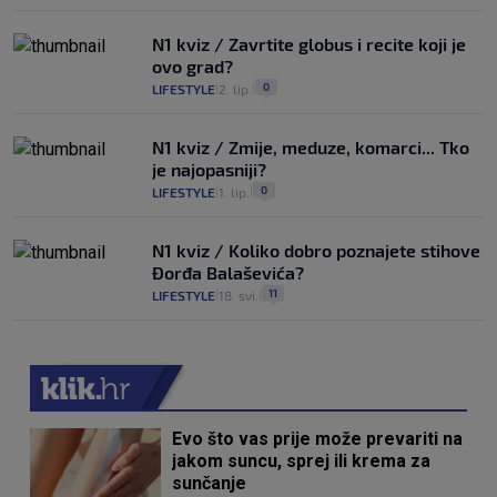
N1 kviz / Zavrtite globus i recite koji je
ovo grad?
0
LIFESTYLE
2. lip.
|
|
N1 kviz / Zmije, meduze, komarci... Tko
je najopasniji?
0
LIFESTYLE
1. lip.
|
|
N1 kviz / Koliko dobro poznajete stihove
Đorđa Balaševića?
11
LIFESTYLE
18. svi.
|
|
Evo što vas prije može prevariti na
jakom suncu, sprej ili krema za
sunčanje