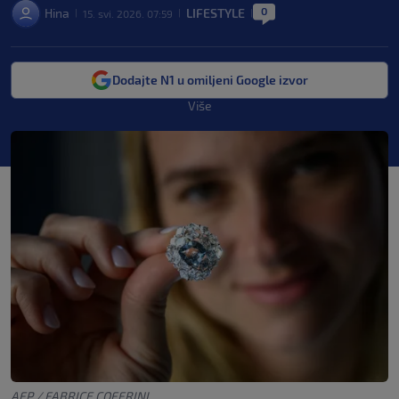
0
Hina
LIFESTYLE
15. svi. 2026. 07:59
|
|
|
Dodajte N1 u omiljeni Google izvor
Više
AFP / FABRICE COFFRINI