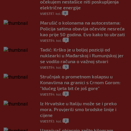
očekujem nestašice niti poskupljenja
električne energije
0
VIJESTI
7. kol.
|
|
Marušić o kolonama na autocestama:
Policija satima obavlja očevide nesreća
kao prije 50 godina. Evo kako to ubrzati
7
VIJESTI
4. kol.
|
|
Tadić: Krško je u boljoj poziciji od
nuklearki u Mađarskoj i Rumunjskoj jer
se vodilo računa o važnoj stvari
5
VIJESTI
4. kol.
|
|
Stručnjak o prometnom kolapsu u
Konavlima na granici s Crnom Gorom:
"Idućeg ljeta bit će još gore"
3
VIJESTI
4. kol.
|
|
Iz Hrvatske u Italiju može se i preko
mora. Provjerili smo brodske linije i
cijene
2
VIJESTI
3. kol.
|
|
Uzgajivač objasnio zašto kilogram