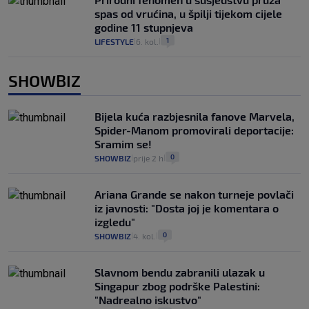
spas od vrućina, u špilji tijekom cijele
godine 11 stupnjeva
1
LIFESTYLE
6. kol.
|
|
SHOWBIZ
Bijela kuća razbjesnila fanove Marvela,
Spider-Manom promovirali deportacije:
Sramim se!
0
SHOWBIZ
prije 2 h
|
|
Ariana Grande se nakon turneje povlači
iz javnosti: "Dosta joj je komentara o
izgledu"
0
SHOWBIZ
4. kol.
|
|
Slavnom bendu zabranili ulazak u
Singapur zbog podrške Palestini:
"Nadrealno iskustvo"