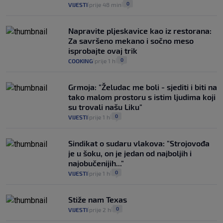
0
VIJESTI
prije 48 min
|
|
Napravite pljeskavice kao iz restorana:
Za savršeno mekano i sočno meso
isprobajte ovaj trik
0
COOKING
prije 1 h
|
|
Grmoja: "Želudac me boli - sjediti i biti na
tako malom prostoru s istim ljudima koji
su trovali našu Liku"
0
VIJESTI
prije 1 h
|
|
Sindikat o sudaru vlakova: "Strojovođa
je u šoku, on je jedan od najboljih i
najobučenijih..."
0
VIJESTI
prije 1 h
|
|
Stiže nam Texas
0
VIJESTI
prije 2 h
|
|