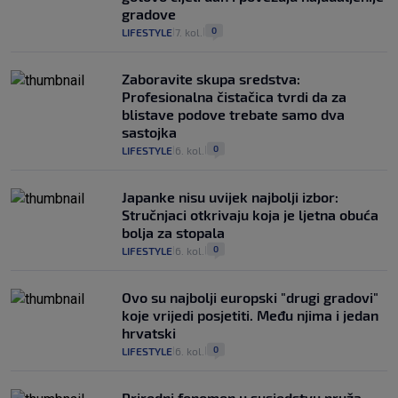
gradove
0
LIFESTYLE
7. kol.
|
|
Zaboravite skupa sredstva:
Profesionalna čistačica tvrdi da za
blistave podove trebate samo dva
sastojka
0
LIFESTYLE
6. kol.
|
|
Japanke nisu uvijek najbolji izbor:
Stručnjaci otkrivaju koja je ljetna obuća
bolja za stopala
0
LIFESTYLE
6. kol.
|
|
Ovo su najbolji europski "drugi gradovi"
koje vrijedi posjetiti. Među njima i jedan
hrvatski
0
LIFESTYLE
6. kol.
|
|
Prirodni fenomen u susjedstvu pruža