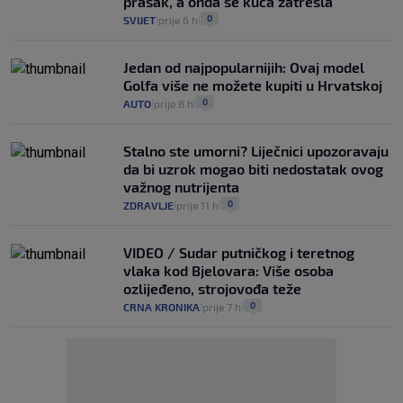
prasak, a onda se kuća zatresla"
0
SVIJET
prije 6 h
|
|
Jedan od najpopularnijih: Ovaj model
Golfa više ne možete kupiti u Hrvatskoj
0
AUTO
prije 8 h
|
|
Stalno ste umorni? Liječnici upozoravaju
da bi uzrok mogao biti nedostatak ovog
važnog nutrijenta
0
ZDRAVLJE
prije 11 h
|
|
VIDEO / Sudar putničkog i teretnog
vlaka kod Bjelovara: Više osoba
ozlijeđeno, strojovođa teže
0
CRNA KRONIKA
prije 7 h
|
|