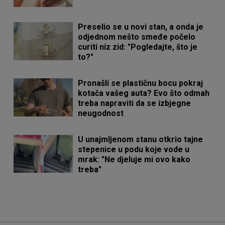
Preselio se u novi stan, a onda je
odjednom nešto smeđe počelo
curiti niz zid: "Pogledajte, što je
to?"
Pronašli se plastičnu bocu pokraj
kotača vašeg auta? Evo što odmah
treba napraviti da se izbjegne
neugodnost
U unajmljenom stanu otkrio tajne
stepenice u podu koje vode u
mrak: "Ne djeluje mi ovo kako
treba"