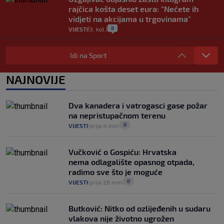
rajčica košta deset eura: "Nećete ih
vidjeti na akcijama u trgovinama"
8
VIJESTI
3. kol.
|
|
Selidba je jedno od stresnijih iskustava.
Evo aktualnih cijena i nekoliko savjeta
Idi na Sport
da prođe što lakše i jeftinije
0
VIJESTI
2. kol.
NAJNOVIJE
|
|
Izračunali smo koliko košta putovanje
automobilom na Hvar iz Zagreba, a
Dva kanadera i vatrogasci gase požar
koliko iz Osijeka
na nepristupačnom terenu
14
VIJESTI
2. kol.
|
|
0
VIJESTI
prije 4 min
|
|
Vučković o Gospiću: Hrvatska
nema odlagalište opasnog otpada,
radimo sve što je moguće
0
VIJESTI
prije 28 min
|
|
Butković: Nitko od ozlijeđenih u sudaru
vlakova nije životno ugrožen