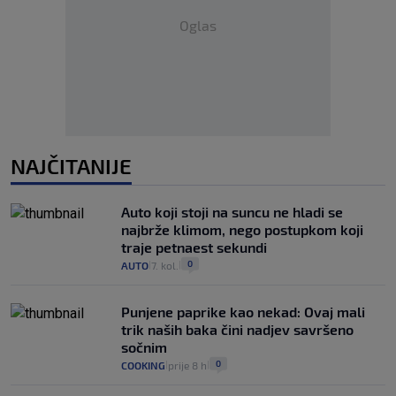
Oglas
NAJČITANIJE
Auto koji stoji na suncu ne hladi se
najbrže klimom, nego postupkom koji
traje petnaest sekundi
0
AUTO
7. kol.
|
|
Punjene paprike kao nekad: Ovaj mali
trik naših baka čini nadjev savršeno
sočnim
0
COOKING
prije 8 h
|
|