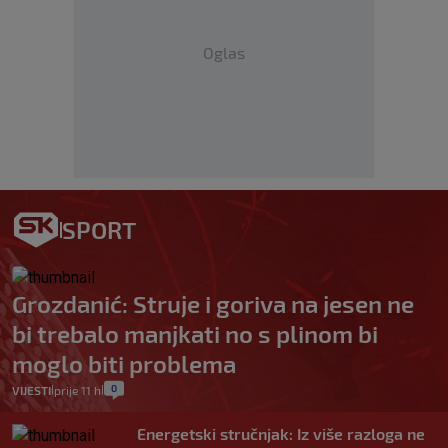
Oglas
SPORT
Grozdanić: Struje i goriva na jesen ne
bi trebalo manjkati no s plinom bi
moglo biti problema
0
VIJESTI
prije 11 h
|
|
Energetski stručnjak: Iz više razloga ne