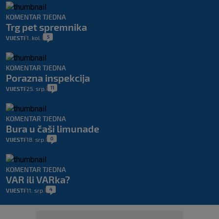
KOMENTAR TJEDNA
Trg pet spremnika
5
VIJESTI
1. kol.
|
|
KOMENTAR TJEDNA
Porazna inspekcija
11
VIJESTI
25. srp.
|
|
KOMENTAR TJEDNA
Bura u čaši limunade
0
VIJESTI
18. srp.
|
|
KOMENTAR TJEDNA
VAR ili VARka?
4
VIJESTI
11. srp.
|
|