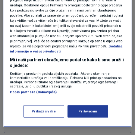
pregledavanju ili jedinstveni identifikatori, i pristupamo im na vašem
uređaju. Odabirom opcije Prihvaćam omogućit ćete tehnologije praćenja
jako cijenila i nosila", rekao je za AFP Max
koje podržavaju svrhe za čije pružanje mi i naši partneri obrađujemo
podatke. Ako su alati za praćenje onemogućeni, određeni sadržaj i oglasi
Fawcett, međunarodni voditelj odjela za nakit
koje vidite možda više neće biti toliko relevantni za vas. Možete se vratiti
u Christie'su.
na ovaj izbornik kako biste izmijenili svoje odabire ili povukli pristanak u
bilo kojem trenutku klikom na Upravljaj postavkama poveznicu pri dnu
web-stranice [ili plutajuće ikone u donjem lijevom kutu web stranice, ako
"I upravo smo ga prodali za 17 milijuna dolara
je primjenjivo]. Vaši će se odabiri primijeniti kako je opisano u dijelu Web-
mjesto. Za više pojedinosti pogledajte našu Politiku privatnosti.
Dodatne
zahvaljujući aktivnom sudjelovanju triju
informacije o vašoj privatnosti
različitih klijenata iz vrlo različitih dijelova
Mi i naši partneri obrađujemo podatke kako bismo pružili
sljedeće:
svijeta", koji su dizali uloge, dodao je.
Korištenje preciznih geolokacijskih podataka. Aktivno skeniranje
karakteristika uređaja za identifikaciju. Pohrana i/ili pristup podacima na
uređaju. Personalizirano oglašavanje i sadržaj, mjerenje oglašavanja i
VIDEO / Plavoperajna tuna prodana
sadržaja, uvidi u publiku i razvoj usluga.
za rekordnih 2,8 milijuna eura na
Popis partnera (dobavljača)
aukciji u Tokiju
SVIJET
6. sij.
|
Prikaži svrhe
Prihvaćam
Rubensov "Krist na križu", pronađen
nakon 400 godina, prodan na aukciji
KULTURA
30. stu.
|