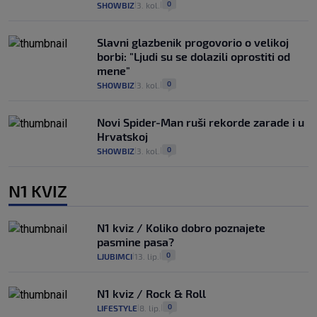
0
SHOWBIZ
3. kol.
|
|
Slavni glazbenik progovorio o velikoj
borbi: "Ljudi su se dolazili oprostiti od
mene"
0
SHOWBIZ
3. kol.
|
|
Novi Spider-Man ruši rekorde zarade i u
Hrvatskoj
0
SHOWBIZ
3. kol.
|
|
N1 KVIZ
N1 kviz / Koliko dobro poznajete
pasmine pasa?
0
LJUBIMCI
13. lip.
|
|
N1 kviz / Rock & Roll
0
LIFESTYLE
8. lip.
|
|