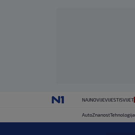
NAJNOVIJE
VIJESTI
SVIJET
Auto
Znanost
Tehnologija