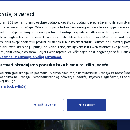
MAGAZIN
slijed nastupa u
N1 KOMENTAR
 vašoj privatnosti
rtneri
603
pohranjujemo osobne podatke, kao što su podaci o pregledavanju ili jedinstveni 
ga, evo kad
KOLUMNE
o im na vašem uređaju. Odabirom opcije Prihvaćam omogućit ćete tehnologije praćenja
vrhe za čije pružanje mi i naši partneri obrađujemo podatke. Ako su alati za praćenje
žaj i oglasi koje vidite možda više neće biti toliko relevantni za vas. Možete se vratiti n
ice i kako stoje na
N1(DIS)INFO
zmijenili svoje odabire ili povukli pristanak u bilo kojem trenutku klikom na Upravljaj p
i dnu web-stranice [ili plutajuće ikone u donjem lijevom kutu web stranice, ako je primje
KLIMATSKE PROMJENE
rimijeniti kako je opisano u dijelu Web-mjesto. Za više pojedinosti pogledajte našu Politi
Dodatne informacije o vašoj privatnosti
FOTO
 partneri obrađujemo podatke kako bismo pružili sljedeće:
4
SHOWBIZ
komentara
reciznih geolokacijskih podataka. Aktivno skeniranje karakteristika uređaja za identifika
|
p podacima na uređaju. Personalizirano oglašavanje i sadržaj, mjerenje oglašavanja i sadr
VIDEO
zvoj usluga.
era (dobavljača)
Više
Prikaži svrhe
Prihvaćam