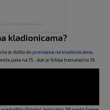
 Song Contest (@eurovision)
na kladionicama?
no je došlo do
promjena na kladionicama
.
esta pala na 15., dok je Srbija trenutačno 19.
predviđaju Finskoj, kojoj daju 38 posto šanse