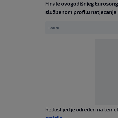
Finale ovogodišnjeg Eurosong
službenom profilu natjecanja o
Podijeli
Redoslijed je određen na temelj
emisija
.