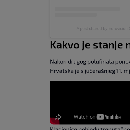
A post shared by Eurovision
Kakvo je stanje 
Nakon drugog polufinala ponov
Hrvatska je s jučerašnjeg 11. mj
Kladionice pobjedu trenutačno 