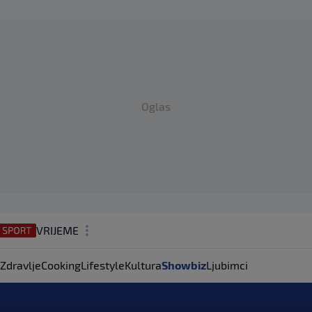
Oglas
VRIJEME
N1 TEME
Zdravlje
Cooking
Lifestyle
Kultura
Showbiz
Ljubimci
REGIJA