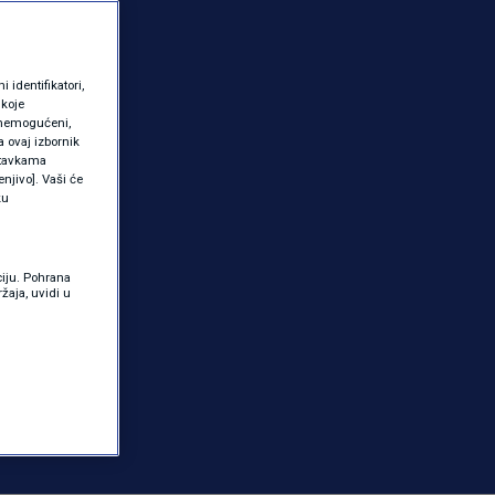
identifikatori,
 koje
 onemogućeni,
a ovaj izbornik
ostavkama
njivo]. Vaši će
ku
ciju. Pohrana
žaja, uvidi u