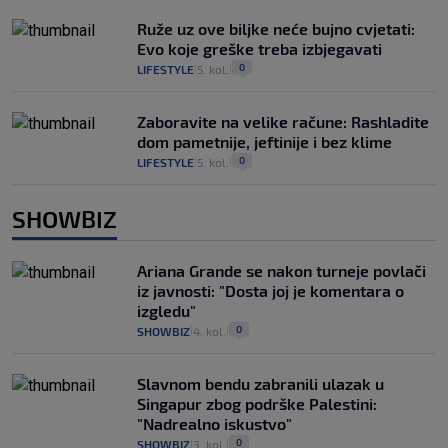
Ruže uz ove biljke neće bujno cvjetati:
Evo koje greške treba izbjegavati
0
LIFESTYLE
5. kol.
|
|
Zaboravite na velike račune: Rashladite
dom pametnije, jeftinije i bez klime
0
LIFESTYLE
5. kol.
|
|
SHOWBIZ
Ariana Grande se nakon turneje povlači
iz javnosti: "Dosta joj je komentara o
izgledu"
0
SHOWBIZ
4. kol.
|
|
Slavnom bendu zabranili ulazak u
Singapur zbog podrške Palestini:
"Nadrealno iskustvo"
0
SHOWBIZ
3. kol.
|
|