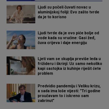
Ljudi su počeli čuvati novac u
aluminijskoj foliji: Evo zašto tvrde
da je to korisno
Ljudi tvrde da je ovo piće bolje od
vode kada su vrućine: Gasi žeđ,
čuva crijeva i daje energiju
Ljeti vam se skuplja previše leda u
frižideru i škrinji: Uz samo nekoliko
kapi sastojka iz kuhinje riješit ćete
problem
Predvidio pandemiju i Veliku krizu,
a sada ima loše vijesti: "Tri godine
proučavam to i iskreno sam
zabrinut"