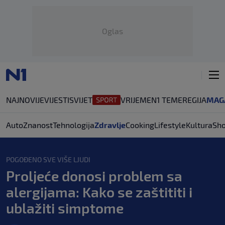
Oglas
NAJNOVIJE
VIJESTI
SVIJET
VRIJEME
N1 TEME
REGIJA
MAG
Auto
Znanost
Tehnologija
Zdravlje
Cooking
Lifestyle
Kultura
Sh
POGOĐENO SVE VIŠE LJUDI
Proljeće donosi problem sa
alergijama: Kako se zaštititi i
ublažiti simptome