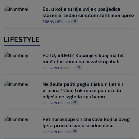
Bol u koljenu nije uvijek posljedica
starenja: Jedan simptom zahtijeva oprez
0
ZDRAVLJE
3. kol.
|
|
LIFESTYLE
FOTO, VIDEO/ Kupanje s konjima hit
među turistima na hrvatskoj obali
0
LIFESTYLE
prije 2 h
|
|
Ne želite paliti peglu tijekom ljetnih
vrućina? Ovaj trik može pomoći da
odjeća ne izgleda zgužvano
0
LIFESTYLE
5. kol.
|
|
Pet horoskopskih znakova koji bi ovog
ljeta pronaći svoju srodnu dušu
0
LIFESTYLE
5. kol.
|
|