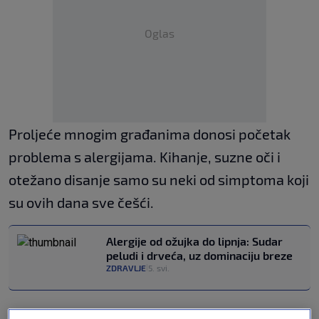
Oglas
Proljeće mnogim građanima donosi početak
problema s alergijama. Kihanje, suzne oči i
otežano disanje samo su neki od simptoma koji
su ovih dana sve češći.
Alergije od ožujka do lipnja: Sudar
peludi i drveća, uz dominaciju breze
ZDRAVLJE
5. svi.
|
„U slučaju alergijske reakcije, ako primijete