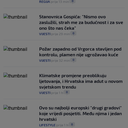
0
REGIJA
prije 13 min
|
|
25
VIJESTI
30. srp.
|
|
Stanovnica Gospića: "Nismo ovo
zaslužili, strah me za budućnost i za sve
ono što nas čeka"
0
VIJESTI
prije 29 min
|
|
Požar zapadno od Vrgorca stavljen pod
kontrolu, plamen nije ugrožavao kuće
0
VIJESTI
prije 32 min
|
|
Klimatske promjene preoblikuju
ljetovanja, i Hrvatska ima adut u novom
svjetskom trendu
0
VIJESTI
prije 1 h
|
|
Ovo su najbolji europski "drugi gradovi"
koje vrijedi posjetiti. Među njima i jedan
hrvatski
0
LIFESTYLE
prije 1 h
|
|