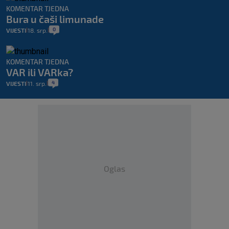
KOMENTAR TJEDNA
Bura u čaši limunade
0
VIJESTI
18. srp.
|
|
KOMENTAR TJEDNA
VAR ili VARka?
4
VIJESTI
11. srp.
|
|
Oglas