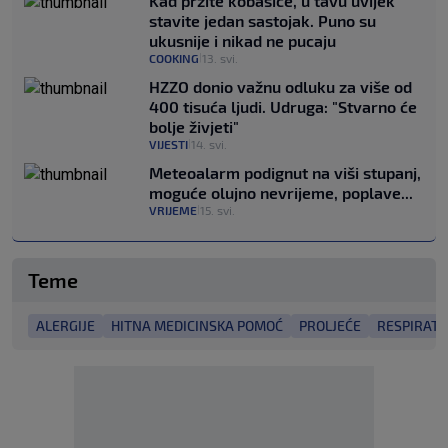
Kad pržite kobasice, u tavu uvijek
stavite jedan sastojak. Puno su
ukusnije i nikad ne pucaju
COOKING
13. svi.
|
HZZO donio važnu odluku za više od
400 tisuća ljudi. Udruga: "Stvarno će
bolje živjeti"
VIJESTI
14. svi.
|
Meteoalarm podignut na viši stupanj,
moguće olujno nevrijeme, poplave...
VRIJEME
15. svi.
|
Teme
ALERGIJE
HITNA MEDICINSKA POMOĆ
PROLJEĆE
RESPIRAT