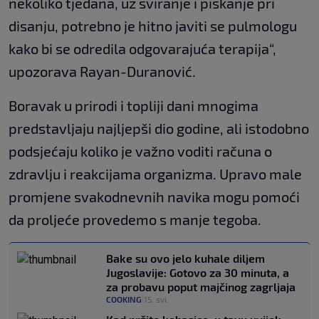
nekoliko tjedana, uz sviranje i piskanje pri
disanju, potrebno je hitno javiti se pulmologu
kako bi se odredila odgovarajuća terapija“,
upozorava Rayan-Duranović.
Boravak u prirodi i topliji dani mnogima
predstavljaju najljepši dio godine, ali istodobno
podsjećaju koliko je važno voditi računa o
zdravlju i reakcijama organizma. Upravo male
promjene svakodnevnih navika mogu pomoći
da proljeće provedemo s manje tegoba.
Bake su ovo jelo kuhale diljem
Jugoslavije: Gotovo za 30 minuta, a
za probavu poput majčinog zagrljaja
COOKING
15. svi.
|