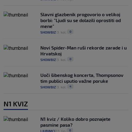
Slavni glazbenik progovorio o velikoj
borbi: "Ljudi su se dolazili oprostiti od
mene"
0
SHOWBIZ
3. kol.
|
|
Novi Spider-Man ruši rekorde zarade i u
Hrvatskoj
0
SHOWBIZ
3. kol.
|
|
Uoči šibenskog koncerta, Thompsonov
tim publici uputio važne poruke
4
SHOWBIZ
3. kol.
|
|
N1 KVIZ
N1 kviz / Koliko dobro poznajete
pasmine pasa?
0
LJUBIMCI
13. lip.
|
|