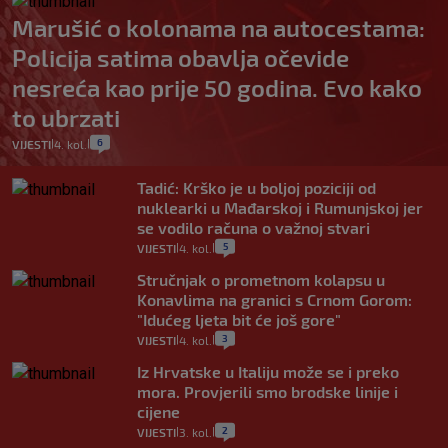
Marušić o kolonama na autocestama:
Policija satima obavlja očevide
nesreća kao prije 50 godina. Evo kako
to ubrzati
6
VIJESTI
4. kol.
|
|
Tadić: Krško je u boljoj poziciji od
nuklearki u Mađarskoj i Rumunjskoj jer
se vodilo računa o važnoj stvari
5
VIJESTI
4. kol.
|
|
Stručnjak o prometnom kolapsu u
Konavlima na granici s Crnom Gorom:
"Idućeg ljeta bit će još gore"
3
VIJESTI
4. kol.
|
|
Iz Hrvatske u Italiju može se i preko
mora. Provjerili smo brodske linije i
cijene
2
VIJESTI
3. kol.
|
|