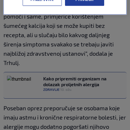
terapija je udaljavanje od alergena. Mogu si
pomoći i same, primjerice korištenjem
šumećeg kalcija koji se može kupiti bez
recepta, ali u slučaju bilo kakvog daljnjeg
širenja simptoma svakako se trebaju javiti
najbližoj zdravstvenoj ustanovi“, dodala je
Trhulj.
Kako pripremiti organizam na
dolazak proljetnih alergija
ZDRAVLJE
10. ožu.
|
Poseban oprez preporučuje se osobama koje
imaju astmu i kronične respiratorne bolesti, jer
alergije mogu dodatno pogoršati njihovo