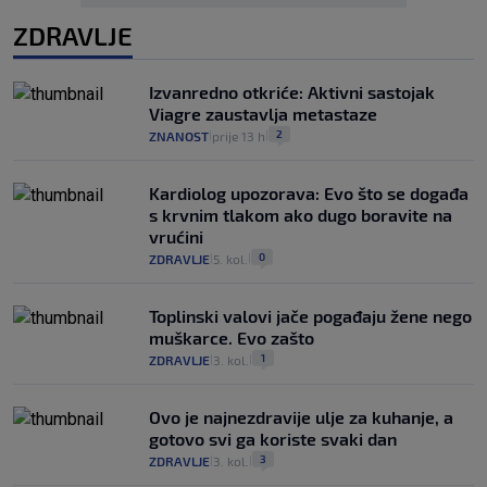
ZDRAVLJE
Izvanredno otkriće: Aktivni sastojak
Viagre zaustavlja metastaze
2
ZNANOST
prije 13 h
|
|
Kardiolog upozorava: Evo što se događa
s krvnim tlakom ako dugo boravite na
vrućini
0
ZDRAVLJE
5. kol.
|
|
Toplinski valovi jače pogađaju žene nego
muškarce. Evo zašto
1
ZDRAVLJE
3. kol.
|
|
Ovo je najnezdravije ulje za kuhanje, a
gotovo svi ga koriste svaki dan
3
ZDRAVLJE
3. kol.
|
|