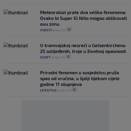
Meteorolozi prate dva velika fenomena:
Ovako bi Super El Niño mogao oblikovati
ovu zimu
0
VIJESTI
prije 2 h
|
|
U tramvajskoj nesreći u Gelsenkirchenu
25 ozlijeđenih, troje u životnoj opasnosti
0
SVIJET
prije 2 h
|
|
Prirodni fenomen u susjedstvu pruža
spas od vrućina, u špilji tijekom cijele
godine 11 stupnjeva
0
LIFESTYLE
prije 2 h
|
|