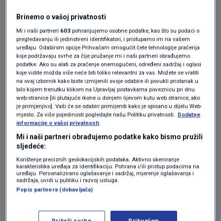
oticanje bilo kojih struktura, posebno lica,
Brinemo o vašoj privatnosti
glave odnosno usne šupljine, gdje dolazi do
Mi i naši partneri
603
pohranjujemo osobne podatke, kao što su podaci o
pregledavanju ili jedinstveni identifikatori, i pristupamo im na vašem
oticanja jezika ili resice, to je razlog za javljanje
uređaju. Odabirom opcije Prihvaćam omogućit ćete tehnologije praćenja
koje podržavaju svrhe za čije pružanje mi i naši partneri obrađujemo
Zavodu za hitnu pomoć Kantona Sarajevo.
podatke. Ako su alati za praćenje onemogućeni, određeni sadržaj i oglasi
koje vidite možda više neće biti toliko relevantni za vas. Možete se vratiti
Također, respiratorne tegobe poput
na ovaj izbornik kako biste izmijenili svoje odabire ili povukli pristanak u
nedostatka zraka i osjećaja zviždanja
bilo kojem trenutku klikom na Upravljaj postavkama poveznicu pri dnu
web-stranice [ili plutajuće ikone u donjem lijevom kutu web stranice, ako
zahtijevaju hitnu reakciju“, navela je
Sana
je primjenjivo]. Vaši će se odabiri primijeniti kako je opisano u dijelu Web-
mjesto. Za više pojedinosti pogledajte našu Politiku privatnosti.
Dodatne
Trhulj
, specijalistica urgentne medicine.
informacije o vašoj privatnosti
Mi i naši partneri obrađujemo podatke kako bismo pružili
Za one koji se prvi put susreću s alergijama,
sljedeće:
Korištenje preciznih geolokacijskih podataka. Aktivno skeniranje
pravovremena reakcija i zaštita mogu znatno
karakteristika uređaja za identifikaciju. Pohrana i/ili pristup podacima na
uređaju. Personalizirano oglašavanje i sadržaj, mjerenje oglašavanja i
olakšati svakodnevicu.
sadržaja, uvidi u publiku i razvoj usluga.
Popis partnera (dobavljača)
„Osobe koje prvi put primijete alergije trebale
bi pokušati otkriti na što su alergične. Najbolja
Prikaži svrhe
Prihvaćam