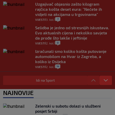
Uzgajivač objasnio zašto kilogram
rajčica košta deset eura: "Nećete ih
vidjeti na akcijama u trgovinama"
7
VIJESTI
3. kol.
|
|
Selidba je jedno od stresnijih iskustava.
Evo aktualnih cijena i nekoliko savjeta
da prođe što lakše i jeftinije
0
VIJESTI
2. kol.
|
|
Izračunali smo koliko košta putovanje
automobilom na Hvar iz Zagreba, a
koliko iz Osijeka
14
VIJESTI
2. kol.
|
|
"Kći je otišla na more, a zaboravila
zdravstvenu iskaznicu". Kakva su prava
Idi na Sport
pacijenata izvan mjesta prebivališta?
1
VIJESTI
1. kol.
NAJNOVIJE
|
|
Provjerili smo "što ćemo onda" ako
Plenković na 15 dana ukine mjere: "Ne bi
Zelenski u subotu dolazi u službeni
se dogodilo ništa. Vlada se zaljubila u te
posjet Srbiji
intervencije"