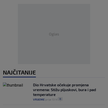
Oglas
NAJČITANIJE
Dio Hrvatske očekuje promjena
vremena: Stižu pljuskovi, bura i pad
temperature
0
VRIJEME
prije 13 h
|
|