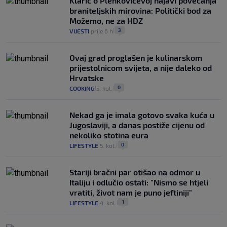
Klarić o Plenkovićevoj najavi povećanja
braniteljskih mirovina: Politički bod za
Možemo, ne za HDZ
3
VIJESTI
prije 6 h
|
|
Ovaj grad proglašen je kulinarskom
prijestolnicom svijeta, a nije daleko od
Hrvatske
0
COOKING
5. kol.
|
|
Nekad ga je imala gotovo svaka kuća u
Jugoslaviji, a danas postiže cijenu od
nekoliko stotina eura
0
LIFESTYLE
5. kol.
|
|
Stariji bračni par otišao na odmor u
Italiju i odlučio ostati: "Nismo se htjeli
vratiti, život nam je puno jeftiniji"
1
LIFESTYLE
4. kol.
|
|