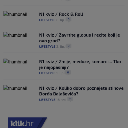
N1 kviz / Rock & Roll
0
LIFESTYLE
8. lip.
|
|
N1 kviz / Zavrtite globus i recite koji je
ovo grad?
0
LIFESTYLE
2. lip.
|
|
N1 kviz / Zmije, meduze, komarci... Tko
je najopasniji?
0
LIFESTYLE
1. lip.
|
|
N1 kviz / Koliko dobro poznajete stihove
Đorđa Balaševića?
11
LIFESTYLE
18. svi.
|
|