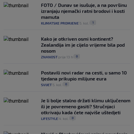
FOTO / Dunav se isušuje, a na površinu
izranjaju njemački ratni brodovi i kosti
mamuta
1
KLIMATSKE PROMJENE
5. kol.
|
|
Kako je otkriven osmi kontinent?
Zealandija im je cijelo vrijeme bila pod
nosom
0
ZNANOST
prije 13 h
|
|
Postavili novi radar na cesti, u samo 10
tjedana prikupio milijune eura
0
SVIJET
5. kol.
|
|
Je li bolje stalno držati klimu uključenom
ili je povremeno gasiti? Stručnjaci
otkrivaju kada ćete najviše uštedjeti
0
LIFESTYLE
4. kol.
|
|