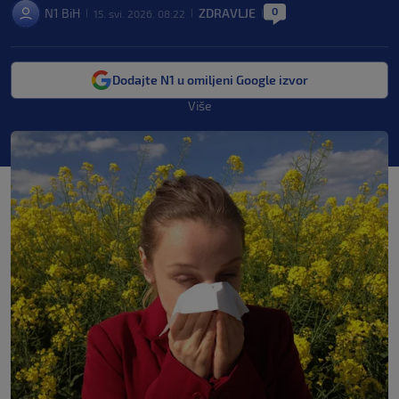
0
N1 BiH
ZDRAVLJE
15. svi. 2026. 08:22
|
|
|
Dodajte N1 u omiljeni Google izvor
Više