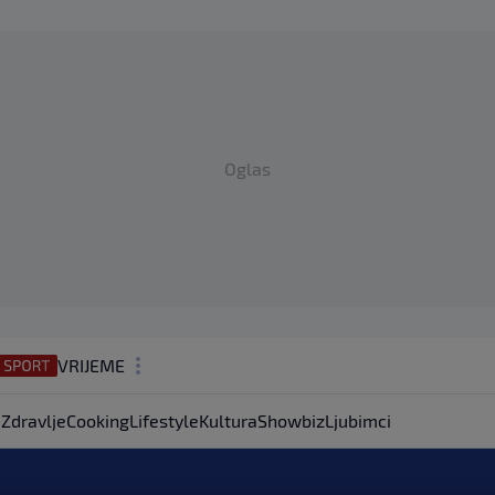
Oglas
VRIJEME
N1 TEME
a
Zdravlje
Cooking
Lifestyle
Kultura
Showbiz
Ljubimci
REGIJA