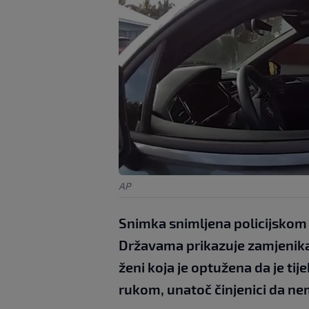
AP
Snimka snimljena policijskom
Državama prikazuje zamjenika
ženi koja je optužena da je ti
rukom, unatoč činjenici da n