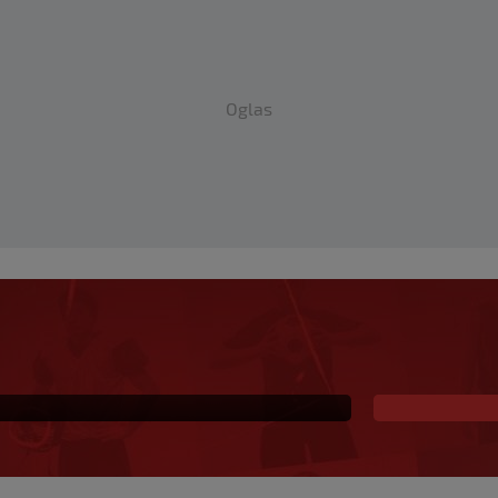
Oglas
akon što su ga
m zašto sam napadnut’