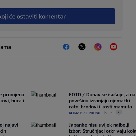
koji će ostaviti komentar
ežama
je promjena
FOTO / Dunav se isušuje, a na
ovi, bura i
površinu izranjaju njemački
ratni brodovi i kosti mamuta
2
KLIMATSKE PROMJENE
5. kol.
|
|
oj najavi
Japanke nisu uvijek najbolji
kih
izbor: Stručnjaci otkrivaju koj