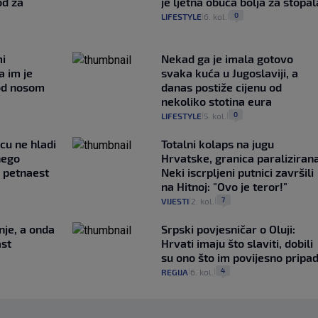
od za
je ljetna obuća bolja za stopal
0
LIFESTYLE
6. kol.
|
|
mi
Nekad ga je imala gotovo
a im je
svaka kuća u Jugoslaviji, a
pod nosom
danas postiže cijenu od
nekoliko stotina eura
0
LIFESTYLE
5. kol.
|
|
ncu ne hladi
Totalni kolaps na jugu
nego
Hrvatske, granica paralizirana
e petnaest
Neki iscrpljeni putnici završili
na Hitnoj: "Ovo je teror!"
7
VIJESTI
2. kol.
|
|
nje, a onda
Srpski povjesničar o Oluji:
ast
Hrvati imaju što slaviti, dobili
su ono što im povijesno pripa
4
REGIJA
6. kol.
|
|