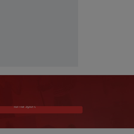
Idi na Sport
Bivši nogometni sudac
Tihomir Pejin pretučen u
Osijeku, policija istražuje
brutalni napad