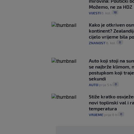
mirovina: Politički b
Možemo, ne za HDZ
18
VIJESTI
6. kol.
|
|
Kako je otkriven os
kontinent? Zealandij
cijelo vrijeme bila 
0
ZNANOST
6. kol.
|
|
Auto koji stoji na su
se najbrže klimom, 
postupkom koji traj
sekundi
0
AUTO
prije 5 h
|
|
Stiže kratko osvježe
novi toplinski val i r
temperatura
0
VRIJEME
prije 6 h
|
|