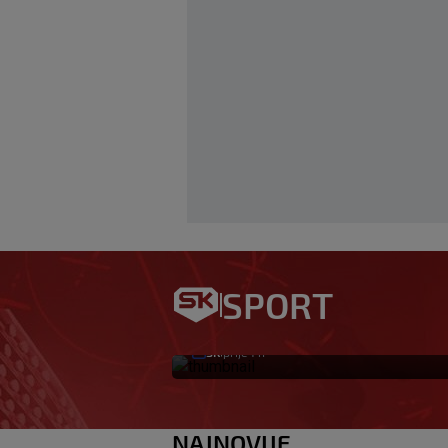
Pejin se oglasio n
SPORT
pretukli: ‘Ne zna
SK
prije 1 h
|
NAJNOVIJE