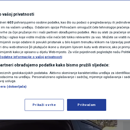
MAGAZIN
zaustavio zbog
N1 KOMENTAR
 vašoj privatnosti
rtneri
603
pohranjujemo osobne podatke, kao što su podaci o pregledavanju ili jedinstveni 
itela tijekom vožnje.
KOLUMNE
o im na vašem uređaju. Odabirom opcije Prihvaćam omogućit ćete tehnologije praćenja
vrhe za čije pružanje mi i naši partneri obrađujemo podatke. Ako su alati za praćenje
žaj i oglasi koje vidite možda više neće biti toliko relevantni za vas. Možete se vratiti n
 apsurd
N1(DIS)INFO
zmijenili svoje odabire ili povukli pristanak u bilo kojem trenutku klikom na Upravljaj p
i dnu web-stranice [ili plutajuće ikone u donjem lijevom kutu web stranice, ako je primje
KLIMATSKE PROMJENE
rimijeniti kako je opisano u dijelu Web-mjesto. Za više pojedinosti pogledajte našu Politi
Dodatne informacije o vašoj privatnosti
0
AUTO
komentara
|
FOTO
 partneri obrađujemo podatke kako bismo pružili sljedeće:
reciznih geolokacijskih podataka. Aktivno skeniranje karakteristika uređaja za identifika
p podacima na uređaju. Personalizirano oglašavanje i sadržaj, mjerenje oglašavanja i sadr
VIDEO
Više
zvoj usluga.
era (dobavljača)
Prikaži svrhe
Prihvaćam