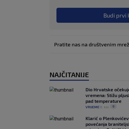
Budi prvi 
Pratite nas na društvenim mr
NAJČITANIJE
Dio Hrvatske očeku
vremena: Stižu pljusk
pad temperature
0
VRIJEME
6. kol.
|
|
Klarić o Plenkovićev
povećanja braniteljs