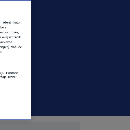
identifikatori,
 koje
 onemogućeni,
a ovaj izbornik
ostavkama
njivo]. Vaši će
ku
ciju. Pohrana
žaja, uvidi u